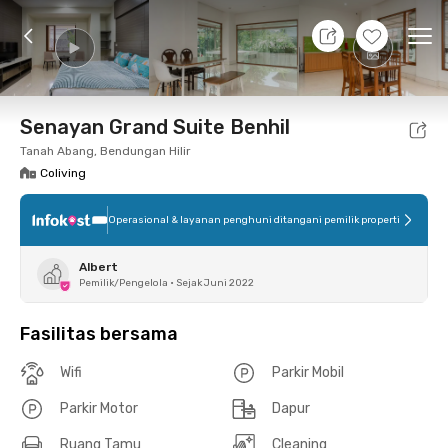
8 Agt 26 - Belum tahu
+
10
Ope
Foto
Fasilitas bersama
Lokasi
Kamar
Atura
Senayan Grand Suite Benhil
Tanah Abang, Bendungan Hilir
Coliving
Operasional & layanan penghuni ditangani pemilik properti
Albert
Pemilik/Pengelola
•
Sejak Juni 2022
Fasilitas bersama
Wifi
Parkir Mobil
Parkir Motor
Dapur
Ruang Tamu
Cleaning