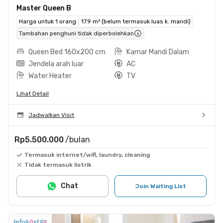
Master Queen B
Harga untuk 1 orang
17.9 m² (belum termasuk luas k. mandi)
Tambahan penghuni tidak diperbolehkan
Queen Bed 160x200 cm
Kamar Mandi Dalam
Jendela arah luar
AC
Water Heater
TV
Lihat Detail
Jadwalkan Visit
Rp5.500.000
/bulan
Termasuk internet/wifi, laundry, cleaning
Tidak termasuk listrik
Chat
Join Waiting List