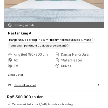
Sedang penuh
Master King A
Harga untuk 1 orang
15.5 m² (belum termasuk luas k. mandi)
Tambahan penghuni tidak diperbolehkan
King Bed 180x200 cm
Kamar Mandi Dalam
AC
Water Heater
TV
Kulkas
Lihat Detail
Jadwalkan Visit
Rp5.500.000
/bulan
Termasuk internet/wifi, laundry, cleaning