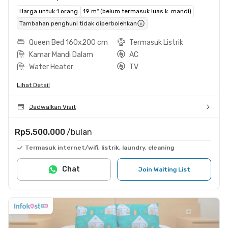
Harga untuk 1 orang
19 m² (belum termasuk luas k. mandi)
Tambahan penghuni tidak diperbolehkan
Queen Bed 160x200 cm
Termasuk Listrik
Kamar Mandi Dalam
AC
Water Heater
TV
Lihat Detail
Jadwalkan Visit
Rp5.500.000
/bulan
Termasuk internet/wifi, listrik, laundry, cleaning
Chat
Join Waiting List