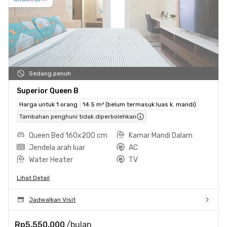
Sedang penuh
Superior Queen B
Harga untuk 1 orang
14.5 m² (belum termasuk luas k. mandi)
Tambahan penghuni tidak diperbolehkan
Queen Bed 160x200 cm
Kamar Mandi Dalam
Jendela arah luar
AC
Water Heater
TV
Lihat Detail
Jadwalkan Visit
Rp5.550.000
/bulan