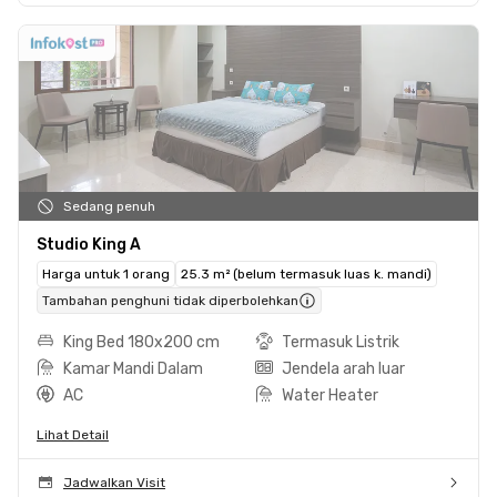
Sedang penuh
Studio King A
Harga untuk 1 orang
25.3 m² (belum termasuk luas k. mandi)
Tambahan penghuni tidak diperbolehkan
King Bed 180x200 cm
Termasuk Listrik
Kamar Mandi Dalam
Jendela arah luar
AC
Water Heater
Lihat Detail
Jadwalkan Visit