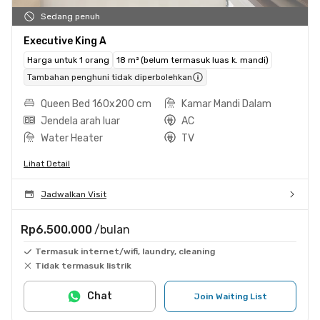
Sedang penuh
Executive King A
Harga untuk 1 orang
18 m² (belum termasuk luas k. mandi)
Tambahan penghuni tidak diperbolehkan
Queen Bed 160x200 cm
Kamar Mandi Dalam
Jendela arah luar
AC
Water Heater
TV
Lihat Detail
Jadwalkan Visit
Rp6.500.000
/bulan
Termasuk internet/wifi, laundry, cleaning
Tidak termasuk listrik
Chat
Join Waiting List