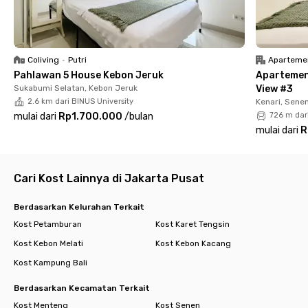
lengkap dengan kamar mandi dalam dan Wi-Fi. Kamu juga bisa
bersantai di area komunal atau rooftop-nya untuk menikmati
pemandangan Jakarta dari ketinggian. Area parkir tersedia jika
kamu membawa kendaraan pribadi. Ayo, pilih kamarmu
Coliving
•
Putri
Aparteme
sekarang dan hidup tenang bebas macet di pusat kota!
Pahlawan 5 House Kebon Jeruk
Apartemen
Sukabumi Selatan, Kebon Jeruk
View #3
2.6 km dari BINUS University
Kenari, Sene
mulai dari
Rp1.700.000
/
bulan
726 m dar
mulai dari
R
Cari Kost Lainnya di Jakarta Pusat
Berdasarkan Kelurahan Terkait
Kost Petamburan
Kost Karet Tengsin
Kost Kebon Melati
Kost Kebon Kacang
Kost Kampung Bali
Berdasarkan Kecamatan Terkait
Kost Menteng
Kost Senen