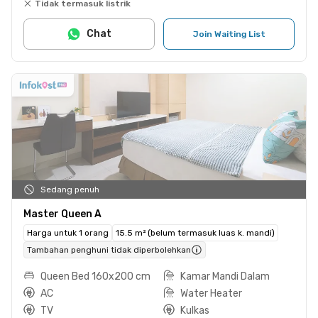
Tidak termasuk listrik
Chat
Join Waiting List
Sedang penuh
Master Queen A
Harga untuk 1 orang
15.5 m² (belum termasuk luas k. mandi)
Tambahan penghuni tidak diperbolehkan
Queen Bed 160x200 cm
Kamar Mandi Dalam
AC
Water Heater
TV
Kulkas