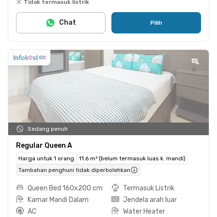
Tidak termasuk listrik
Chat
Pilih
Sedang penuh
Regular Queen A
Harga untuk 1 orang
11.6 m² (belum termasuk luas k. mandi)
Tambahan penghuni tidak diperbolehkan
Queen Bed 160x200 cm
Termasuk Listrik
Kamar Mandi Dalam
Jendela arah luar
AC
Water Heater