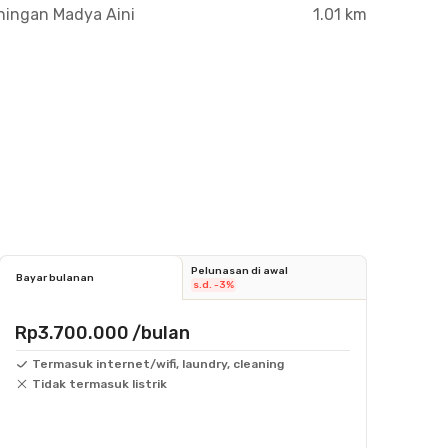
ningan Madya Aini
1.01 km
Pelunasan di awal
Bayar bulanan
s.d. -3%
Rp3.700.000
/bulan
Termasuk internet/wifi, laundry, cleaning
Tidak termasuk listrik