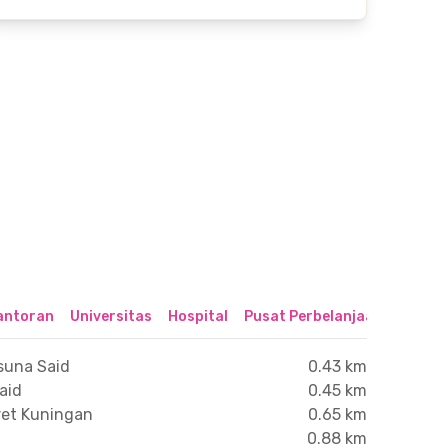
antoran
Universitas
Hospital
Pusat Perbelanjaan & Hibur
suna Said
0.43 km
aid
0.45 km
ret Kuningan
0.65 km
n
0.88 km