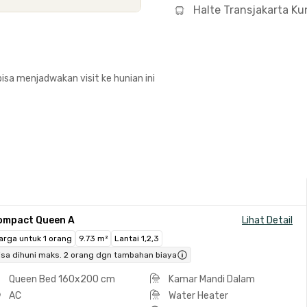
Halte Transjakarta Ku
isa menjadwakan visit ke hunian ini
ompact Queen A
Lihat Detail
arga untuk 1 orang
9.73 m²
Lantai 1,2,3
isa dihuni maks. 2 orang dgn tambahan biaya
Queen Bed 160x200 cm
Kamar Mandi Dalam
AC
Water Heater