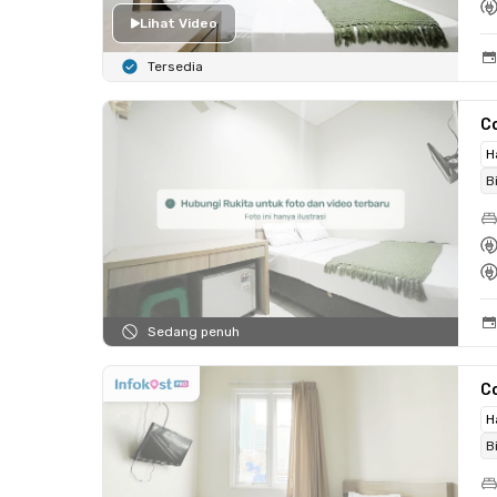
Lihat Video
Tersedia
C
H
B
Sedang penuh
C
H
B