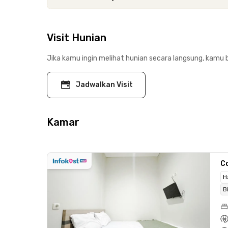
Visit Hunian
Jika kamu ingin melihat hunian secara langsung, kamu b
Jadwalkan Visit
Kamar
C
H
B