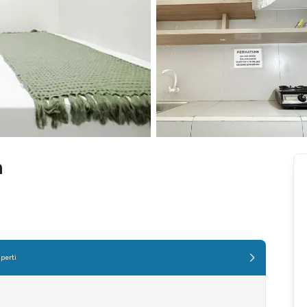
n
perti