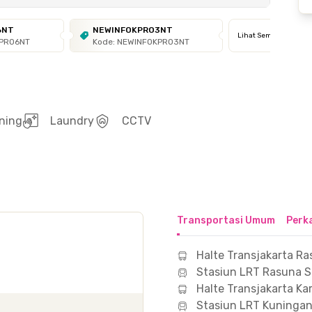
6NT
NEWINFOKPRO3NT
Lihat Semua
KPRO6NT
Kode: NEWINFOKPRO3NT
ning
Laundry
CCTV
Transportasi Umum
Perk
Halte Transjakarta Ra
Stasiun LRT Rasuna S
Halte Transjakarta Ka
Stasiun LRT Kuninga