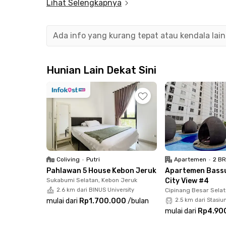
Lihat Selengkapnya
room yang menjaga kebersihan hunian tetap opt
penghuni merasa lebih aman dan nyaman.
Ada info yang kurang tepat atau kendala lai
Berlokasi strategis di kawasan Kuningan, kost J
dan memiliki akses mudah ke transportasi umum
lokasi premium dan fasilitas lengkap, Griya Ras
Hunian Lain Dekat Sini
Coliving
•
Putri
Apartemen
•
2 B
Pahlawan 5 House Kebon Jeruk
Apartemen Bassu
Sukabumi Selatan, Kebon Jeruk
City View #4
2.6 km dari BINUS University
Cipinang Besar Selat
mulai dari
Rp1.700.000
/
bulan
2.5 km dari Stasi
mulai dari
Rp4.90