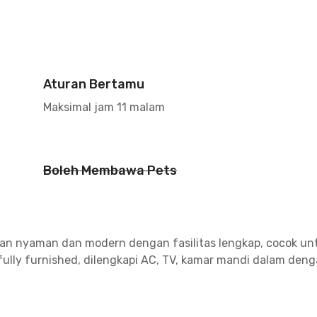
Aturan Bertamu
Maksimal jam 11 malam
Boleh Membawa Pets
an nyaman dan modern dengan fasilitas lengkap, cocok u
 fully furnished, dilengkapi AC, TV, kamar mandi dalam deng
gan ini juga menyediakan dapur bersama yang bisa digunakan