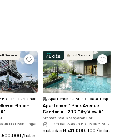
CTV, parkir motor, dan akses 24 jam supaya
nit ke Plaza Festival, 11 menit ke One Satrio,
it), dan MRT Sudirman Plaza (11 menit). Dengan
tung kota Jakarta.
ull Service
Full Service
2 BR
•
Full Furnished
Apartemen
•
2 BR
•
<p data-responsive-font-size="paragraph">Full Furnished</p>
levue Place -
Apartemen 1 Park Avenue
 #1
Gandaria - 2BR City View #1
et
Kramat Pela, Kebayoran Baru
tasiun MRT Bendungan
1.1 km dari Stasiun MRT Blok M BCA
mulai dari
Rp41.000.000
/
bulan
2.500.000
/
bulan