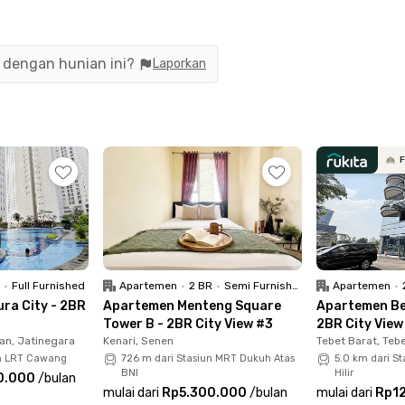
imal. Bangunan kost Jakarta Selatan ini juga dilengkapi C
n dengan hunian ini?
Laporkan
akarta Selatan ini hanya 8 menit ke Kuningan City Mall, 9 me
 seperti LRT Kuningan (8 menit), Stasiun Sudirman (11 men
una 1 @ Kuningan menjadi pilihan ideal untuk tinggal di jan
F
R
•
Full Furnished
Apartemen
•
2 BR
•
Semi Furnished
Apartemen
•
ra City - 2BR
Apartemen Menteng Square
Apartemen Bel
Tower B - 2BR City View #3
2BR City View
an, Jatinegara
Kenari, Senen
Tebet Barat, Teb
un LRT Cawang
726 m dari Stasiun MRT Dukuh Atas
5.0 km dari S
BNI
Hilir
0.000
/
bulan
mulai dari
Rp5.300.000
/
bulan
mulai dari
Rp1