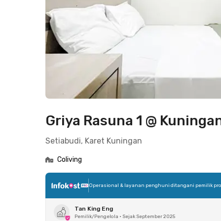
Griya Rasuna 1 @ Kuninga
Setiabudi, Karet Kuningan
Coliving
Operasional & layanan penghuni ditangani pemilik pro
Tan King Eng
Pemilik/Pengelola
•
Sejak September 2025