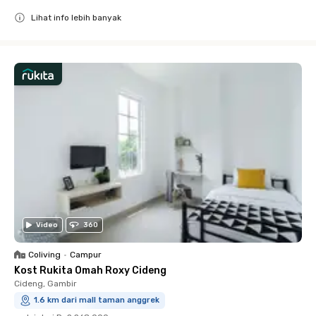
Lihat info lebih banyak
Close
Video
360
Coliving
•
Campur
Kost Rukita Omah Roxy Cideng
Cideng, Gambir
1.6 km dari mall taman anggrek