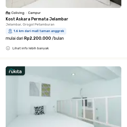
Coliving
•
Campur
Kost Askara Permata Jelambar
Jelambar, Grogol Petamburan
1.6 km dari mall taman anggrek
mulai dari
Rp2.200.000
/
bulan
Lihat info lebih banyak
Close