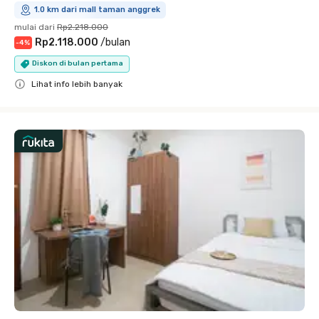
1.0 km dari mall taman anggrek
mulai dari
Rp2.218.000
Rp2.118.000
/
bulan
-
4
%
Diskon di bulan pertama
Lihat info lebih banyak
Close