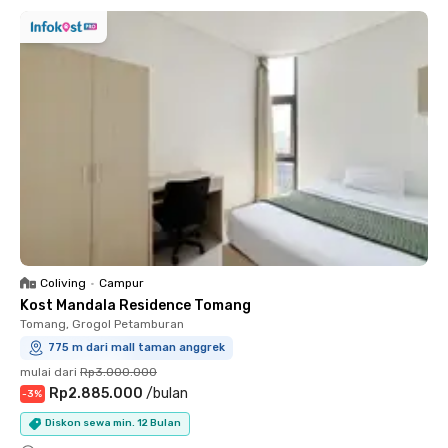
Coliving
•
Campur
Kost Mandala Residence Tomang
Tomang, Grogol Petamburan
775 m dari mall taman anggrek
mulai dari
Rp3.000.000
Rp2.885.000
/
bulan
-
3
%
Diskon sewa min. 12 Bulan