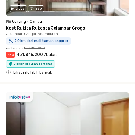
Video
360
Coliving
•
Campur
Kost Rukita Rukosta Jelambar Grogol
Jelambar, Grogol Petamburan
2.0 km dari mall taman anggrek
mulai dari
Rp2.118.000
Rp1.816.200
/
bulan
-
14
%
Diskon di bulan pertama
Lihat info lebih banyak
Close