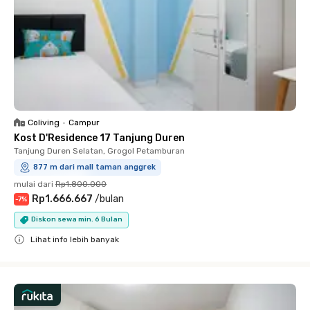
Coliving
•
Campur
Kost D'Residence 17 Tanjung Duren
Tanjung Duren Selatan, Grogol Petamburan
877 m dari mall taman anggrek
mulai dari
Rp1.800.000
Rp1.666.667
/
bulan
-
7
%
Diskon sewa min. 6 Bulan
Lihat info lebih banyak
Close