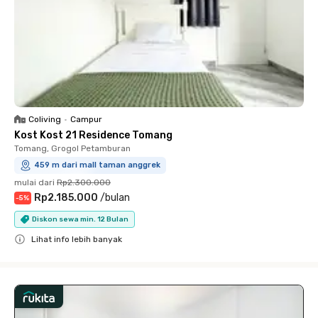
Coliving
•
Campur
Kost Kost 21 Residence Tomang
Tomang, Grogol Petamburan
459 m dari mall taman anggrek
mulai dari
Rp2.300.000
Rp2.185.000
/
bulan
-
5
%
Diskon sewa min. 12 Bulan
Lihat info lebih banyak
Close