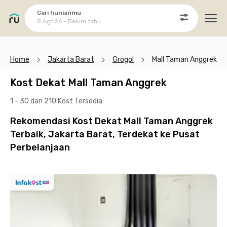
Cari hunianmu
8 Agt 26 - Belum tahu
Ope
Home
Jakarta Barat
Grogol
Mall Taman Anggrek
Kost Dekat Mall Taman Anggrek
1 - 30 dari 210 Kost
Tersedia
Rekomendasi Kost Dekat Mall Taman Anggrek
Terbaik, Jakarta Barat, Terdekat ke Pusat
Perbelanjaan