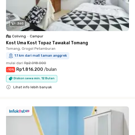
360
Coliving
•
Campur
Kost Uma Kost Topaz Tawakal Tomang
Tomang, Grogol Petamburan
1.1 km dari mall taman anggrek
mulai dari
Rp2.018.000
Rp1.816.200
/
bulan
-
10
%
Diskon sewa min. 12 Bulan
Lihat info lebih banyak
Close