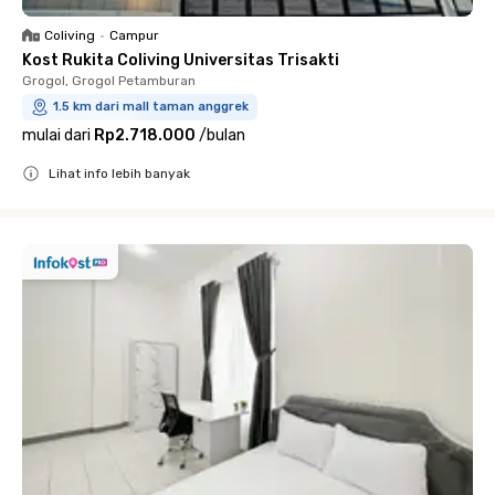
Coliving
•
Campur
Kost Rukita Coliving Universitas Trisakti
Grogol, Grogol Petamburan
1.5 km dari mall taman anggrek
mulai dari
Rp2.718.000
/
bulan
Lihat info lebih banyak
Close