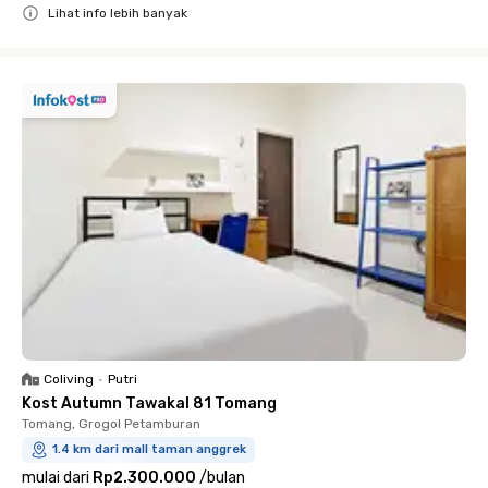
Lihat info lebih banyak
Close
Coliving
•
Putri
Kost Autumn Tawakal 81 Tomang
Tomang, Grogol Petamburan
1.4 km dari mall taman anggrek
mulai dari
Rp2.300.000
/
bulan