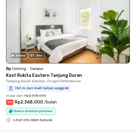
Video
360
Coliving
•
Campur
Kost Rukita Eastern Tanjung Duren
Tanjung Duren Selatan, Grogol Petamburan
763 m dari mall taman anggrek
mulai dari
Rp2.518.000
Rp2.368.000
/
bulan
-
5
%
Diskon di bulan pertama
Lihat info lebih banyak
Close