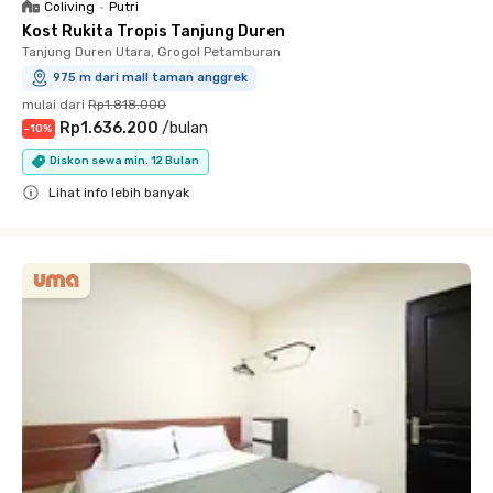
Coliving
•
Putri
Kost Rukita Tropis Tanjung Duren
Tanjung Duren Utara, Grogol Petamburan
975 m dari mall taman anggrek
mulai dari
Rp1.818.000
Rp1.636.200
/
bulan
-
10
%
Diskon sewa min. 12 Bulan
Lihat info lebih banyak
Close