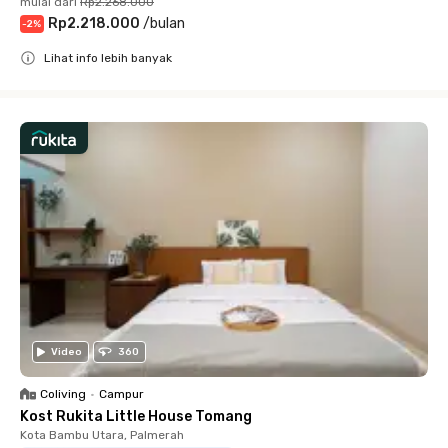
mulai dari
Rp2.268.000
Rp2.218.000
/
bulan
-
2
%
Lihat info lebih banyak
Close
Video
360
Coliving
•
Campur
Kost Rukita Little House Tomang
Kota Bambu Utara, Palmerah