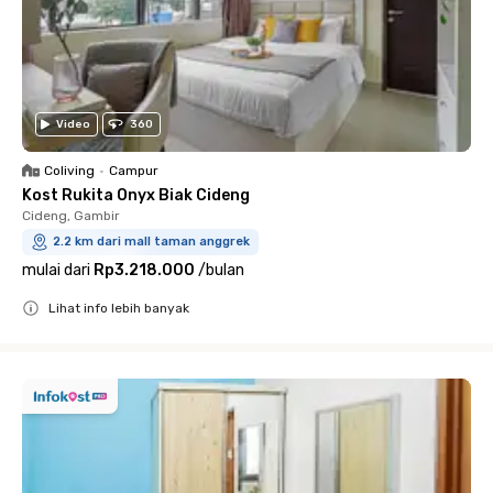
Video
360
Coliving
•
Campur
Kost Rukita Onyx Biak Cideng
Cideng, Gambir
2.2 km dari mall taman anggrek
mulai dari
Rp3.218.000
/
bulan
Lihat info lebih banyak
Close