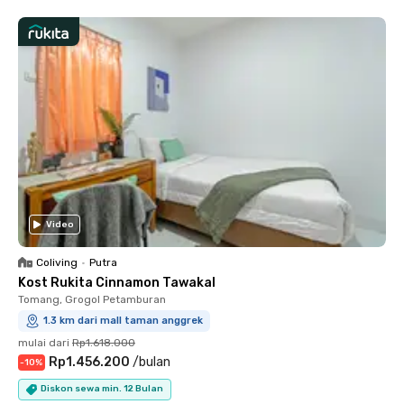
Video
Coliving
•
Putra
Kost Rukita Cinnamon Tawakal
Tomang, Grogol Petamburan
1.3 km dari mall taman anggrek
mulai dari
Rp1.618.000
Rp1.456.200
/
bulan
-
10
%
Diskon sewa min. 12 Bulan