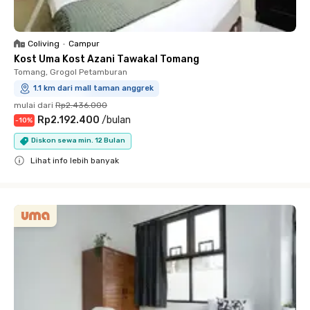
Coliving
•
Campur
Kost Uma Kost Azani Tawakal Tomang
Tomang, Grogol Petamburan
1.1 km dari mall taman anggrek
mulai dari
Rp2.436.000
Rp2.192.400
/
bulan
-
10
%
Diskon sewa min. 12 Bulan
Lihat info lebih banyak
Close