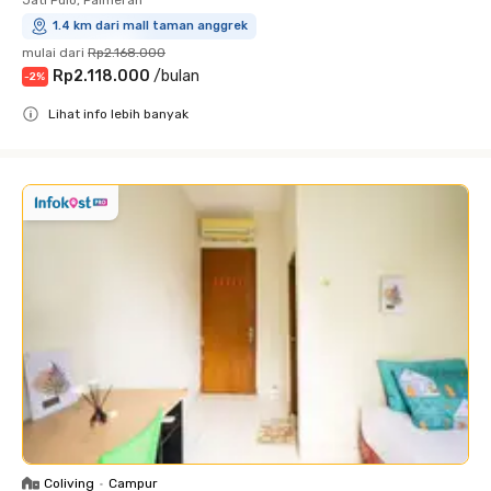
1.4 km dari mall taman anggrek
mulai dari
Rp2.168.000
Rp2.118.000
/
bulan
-
2
%
Lihat info lebih banyak
Close
Coliving
•
Campur