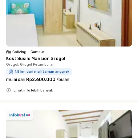
Coliving
•
Campur
Kost Susilo Mansion Grogol
Grogol, Grogol Petamburan
1.5 km dari mall taman anggrek
mulai dari
Rp2.600.000
/
bulan
Lihat info lebih banyak
Close