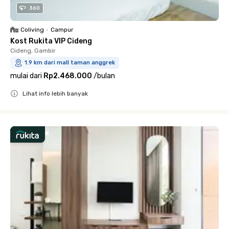
360
Coliving
•
Campur
Kost Rukita VIP Cideng
Cideng, Gambir
1.9 km dari mall taman anggrek
mulai dari
Rp2.468.000
/
bulan
Lihat info lebih banyak
Close