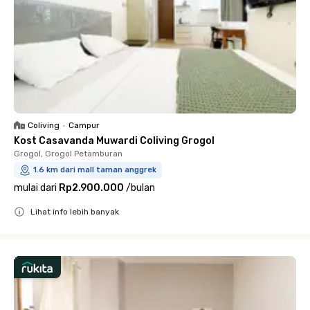
Coliving
•
Campur
Kost Casavanda Muwardi Coliving Grogol
Grogol, Grogol Petamburan
1.6 km dari mall taman anggrek
mulai dari
Rp2.900.000
/
bulan
Lihat info lebih banyak
Close