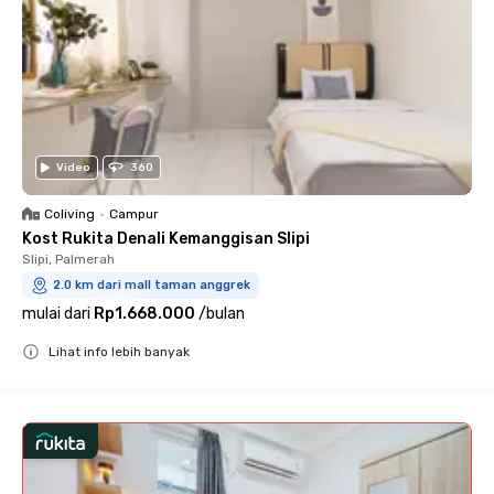
Video
360
Coliving
•
Campur
Kost Rukita Denali Kemanggisan Slipi
Slipi, Palmerah
2.0 km dari mall taman anggrek
mulai dari
Rp1.668.000
/
bulan
Lihat info lebih banyak
Close