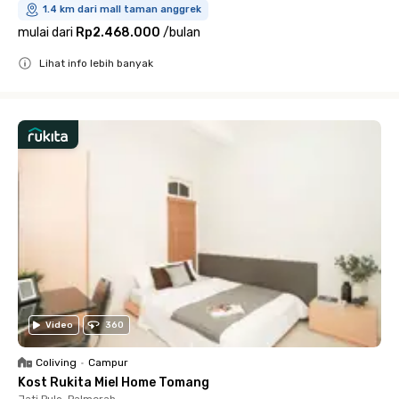
1.4 km dari mall taman anggrek
mulai dari
Rp2.468.000
/
bulan
Lihat info lebih banyak
Close
Video
360
Coliving
•
Campur
Kost Rukita Miel Home Tomang
Jati Pulo, Palmerah