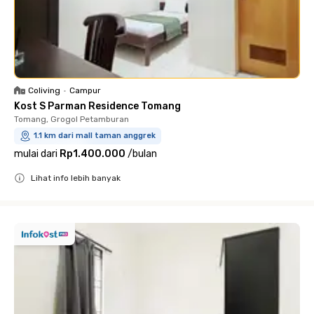
Coliving
•
Campur
Kost S Parman Residence Tomang
Tomang, Grogol Petamburan
1.1 km dari mall taman anggrek
mulai dari
Rp1.400.000
/
bulan
Lihat info lebih banyak
Close