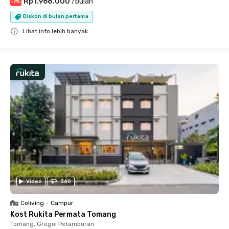
Rp1.968.000
/
bulan
-
7
%
Diskon di bulan pertama
Lihat info lebih banyak
Close
Video
360
Coliving
•
Campur
Kost Rukita Permata Tomang
Tomang, Grogol Petamburan