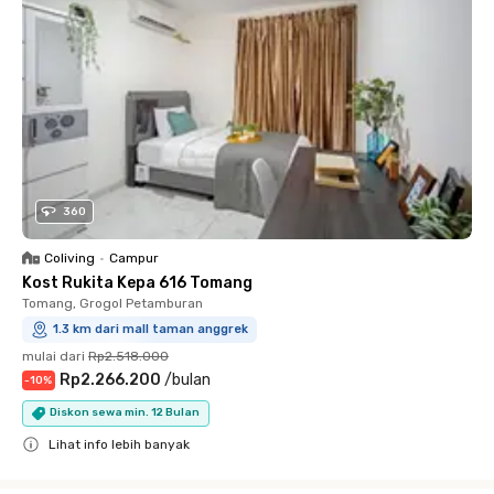
360
Coliving
•
Campur
Kost Rukita Kepa 616 Tomang
Tomang, Grogol Petamburan
1.3 km dari mall taman anggrek
mulai dari
Rp2.518.000
Rp2.266.200
/
bulan
-
10
%
Diskon sewa min. 12 Bulan
Lihat info lebih banyak
Close