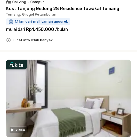
Coliving
•
Campur
Kost Tanjung Gedong 28 Residence Tawakal Tomang
Tomang, Grogol Petamburan
1.1 km dari mall taman anggrek
mulai dari
Rp1.450.000
/
bulan
Lihat info lebih banyak
Close
Video