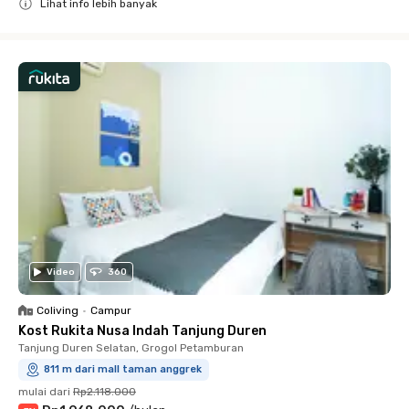
Lihat info lebih banyak
Close
Video
360
Coliving
•
Campur
Kost Rukita Nusa Indah Tanjung Duren
Tanjung Duren Selatan, Grogol Petamburan
811 m dari mall taman anggrek
mulai dari
Rp2.118.000