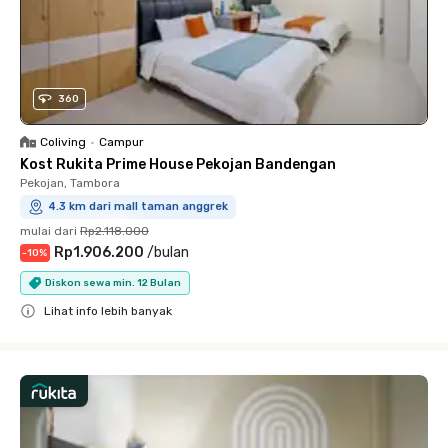
360
Coliving
•
Campur
Kost Rukita Prime House Pekojan Bandengan
Pekojan, Tambora
4.3 km dari mall taman anggrek
mulai dari
Rp2.118.000
Rp1.906.200
/
bulan
-
10
%
Diskon sewa min. 12 Bulan
Lihat info lebih banyak
Close