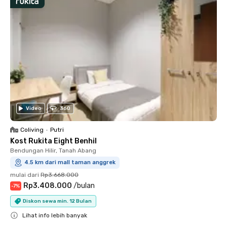
Video
360
Coliving
•
Putri
Kost Rukita Eight Benhil
Bendungan Hilir, Tanah Abang
4.5 km dari mall taman anggrek
mulai dari
Rp3.668.000
Rp3.408.000
/
bulan
-
7
%
Diskon sewa min. 12 Bulan
Lihat info lebih banyak