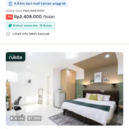
4.8 km dari mall taman anggrek
mulai dari
Rp2.668.000
Rp2.408.000
/
bulan
-
9
%
Diskon sewa min. 12 Bulan
Lihat info lebih banyak
Close
Video
360