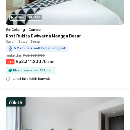
Video
360
Coliving
•
Campur
Kost Rukita Dwiwarna Mangga Besar
Kartini, Sawah Besar
5.2 km dari mall taman anggrek
mulai dari
Rp2.668.000
Rp2.311.200
/
bulan
-
13
%
Diskon sewa min. 12 Bulan
Lihat info lebih banyak
Close