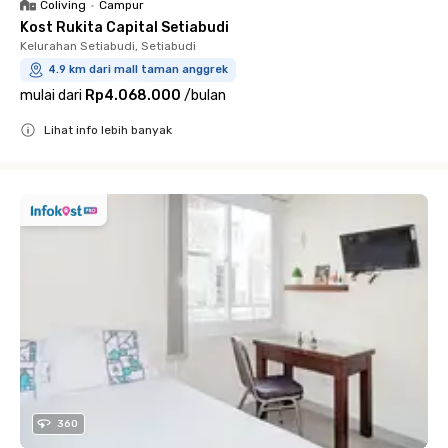
Coliving
•
Campur
Kost Rukita Capital Setiabudi
Kelurahan Setiabudi, Setiabudi
4.9 km dari mall taman anggrek
mulai dari
Rp4.068.000
/
bulan
Lihat info lebih banyak
Close
360