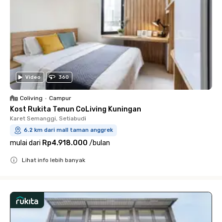
Video
360
Coliving
•
Campur
Kost Rukita Tenun CoLiving Kuningan
Karet Semanggi, Setiabudi
6.2 km dari mall taman anggrek
mulai dari
Rp4.918.000
/
bulan
Lihat info lebih banyak
Close