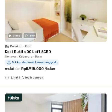
Video
360
Coliving
•
Putri
Kost Rukita QQ Loft SCBD
Senayan, Kebayoran Baru
5.9 km dari mall taman anggrek
mulai dari
Rp5.918.000
/
bulan
Lihat info lebih banyak
Close