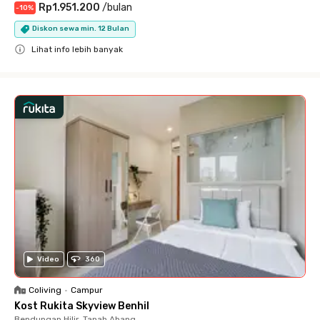
Rp1.951.200
/
bulan
-
10
%
Diskon sewa min. 12 Bulan
Lihat info lebih banyak
Close
Video
360
Coliving
•
Campur
Kost Rukita Skyview Benhil
Bendungan Hilir, Tanah Abang