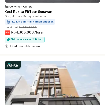
Coliving
•
Campur
Kost Rukita Fifteen Senayan
Grogol Utara, Kebayoran Lama
4.2 km dari mall taman anggrek
mulai dari
Rp4.568.000
Rp4.308.000
/
bulan
-
5
%
Diskon sewa min. 12 Bulan
Lihat info lebih banyak
Close