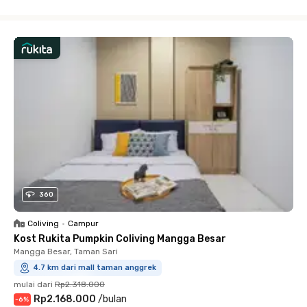
Close
360
Coliving
•
Campur
Kost Rukita Pumpkin Coliving Mangga Besar
Mangga Besar, Taman Sari
4.7 km dari mall taman anggrek
mulai dari
Rp2.318.000
Rp2.168.000
/
bulan
-
6
%