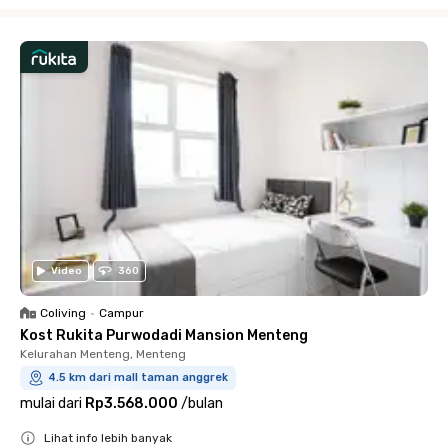
Close
Video
360
Coliving
•
Campur
Kost Rukita Purwodadi Mansion Menteng
Kelurahan Menteng, Menteng
4.5 km dari mall taman anggrek
mulai dari
Rp3.568.000
/
bulan
Lihat info lebih banyak