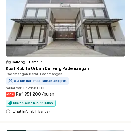
Coliving
•
Campur
Kost Rukita Urban Coliving Pademangan
Pademangan Barat, Pademangan
6.3 km dari mall taman anggrek
mulai dari
Rp2.168.000
Rp1.951.200
/
bulan
-
10
%
Diskon sewa min. 12 Bulan
Lihat info lebih banyak
Close