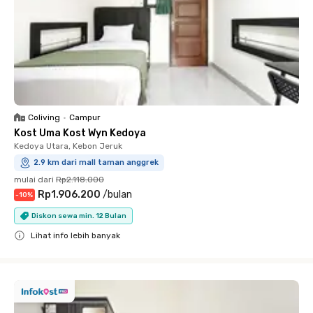
Coliving
•
Campur
Kost Uma Kost Wyn Kedoya
Kedoya Utara, Kebon Jeruk
2.9 km dari mall taman anggrek
mulai dari
Rp2.118.000
Rp1.906.200
/
bulan
-
10
%
Diskon sewa min. 12 Bulan
Lihat info lebih banyak
Close