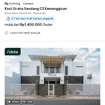
Coliving
•
Campur
Kost Graha Sandang C3 Kemanggisan
Kelurahan Palmerah, Palmerah
2.7 km dari mall taman anggrek
mulai dari
Rp1.400.000
/
bulan
Lihat info lebih banyak
Close
Video
360