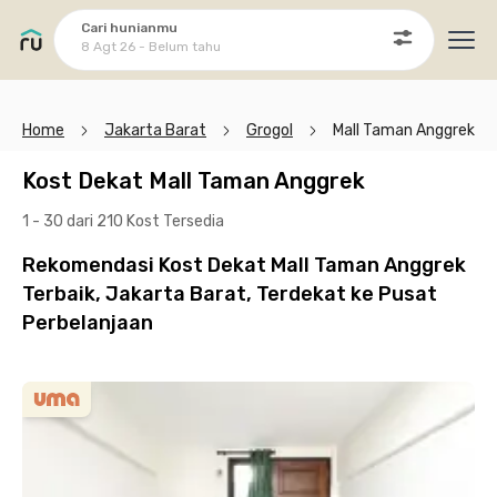
Cari hunianmu
8 Agt 26 - Belum tahu
Ope
Home
Jakarta Barat
Grogol
Mall Taman Anggrek
Kost Dekat Mall Taman Anggrek
1 - 30 dari 210 Kost
Tersedia
Rekomendasi Kost Dekat Mall Taman Anggrek
Terbaik, Jakarta Barat, Terdekat ke Pusat
Perbelanjaan