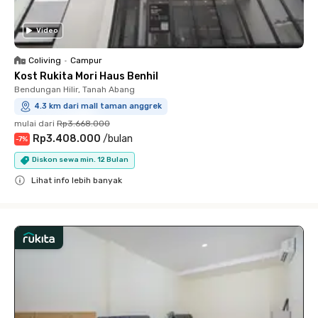
Video
Coliving
•
Campur
Kost Rukita Mori Haus Benhil
Bendungan Hilir, Tanah Abang
4.3 km dari mall taman anggrek
mulai dari
Rp3.668.000
Rp3.408.000
/
bulan
-
7
%
Diskon sewa min. 12 Bulan
Lihat info lebih banyak
Close