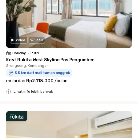
Video
360
Coliving
•
Putri
Kost Rukita West Skyline Pos Pengumben
Srengseng, Kembangan
5.5 km dari mall taman anggrek
mulai dari
Rp2.118.000
/
bulan
Lihat info lebih banyak
Close