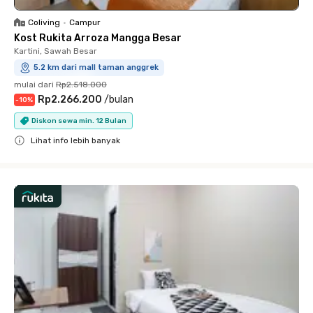
Coliving
•
Campur
Kost Rukita Arroza Mangga Besar
Kartini, Sawah Besar
5.2 km dari mall taman anggrek
mulai dari
Rp2.518.000
Rp2.266.200
/
bulan
-
10
%
Diskon sewa min. 12 Bulan
Lihat info lebih banyak
Close