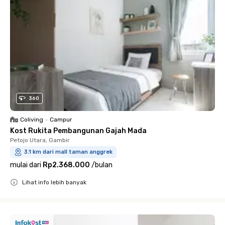
360
Coliving
•
Campur
Kost Rukita Pembangunan Gajah Mada
Petojo Utara, Gambir
3.1 km dari mall taman anggrek
mulai dari
Rp2.368.000
/
bulan
Lihat info lebih banyak
Close