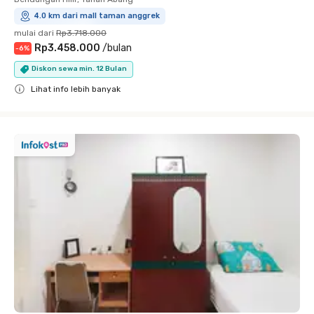
4.0 km dari mall taman anggrek
mulai dari
Rp3.718.000
Rp3.458.000
/
bulan
-
6
%
Diskon sewa min. 12 Bulan
Lihat info lebih banyak
Close