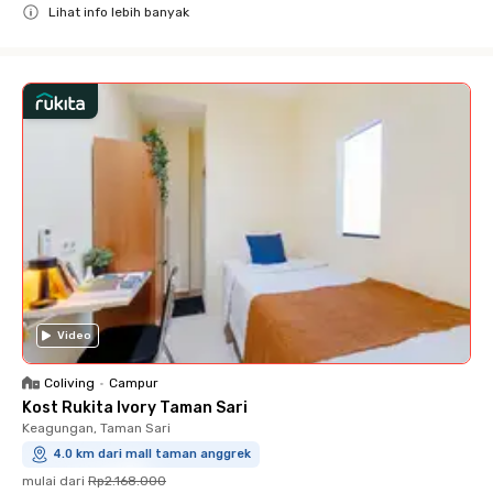
Lihat info lebih banyak
Close
Video
Coliving
•
Campur
Kost Rukita Ivory Taman Sari
Keagungan, Taman Sari
4.0 km dari mall taman anggrek
mulai dari
Rp2.168.000