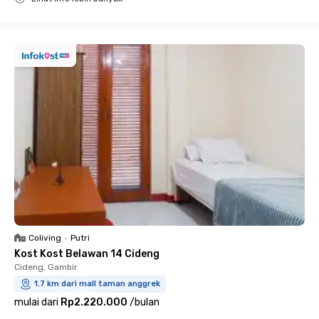
Close
Coliving
•
Putri
Kost Kost Belawan 14 Cideng
Cideng, Gambir
1.7 km dari mall taman anggrek
mulai dari
Rp2.220.000
/
bulan