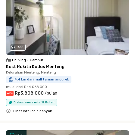
360
Coliving
•
Campur
Kost Rukita Kudus Menteng
Kelurahan Menteng, Menteng
4.4 km dari mall taman anggrek
mulai dari
Rp4.068.000
Rp3.808.000
/
bulan
-
6
%
Diskon sewa min. 12 Bulan
Lihat info lebih banyak
Close