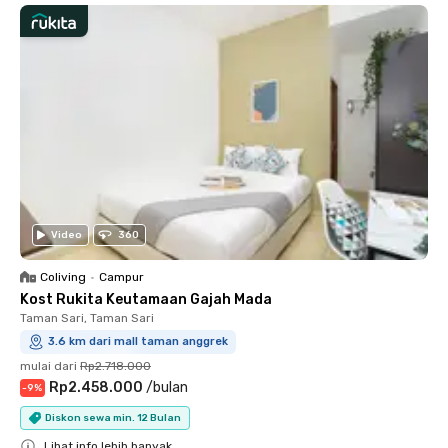
Video
360
Coliving
•
Campur
Kost Rukita Keutamaan Gajah Mada
Taman Sari, Taman Sari
3.6 km dari mall taman anggrek
mulai dari
Rp2.718.000
Rp2.458.000
/
bulan
-
9
%
Diskon sewa min. 12 Bulan
Lihat info lebih banyak