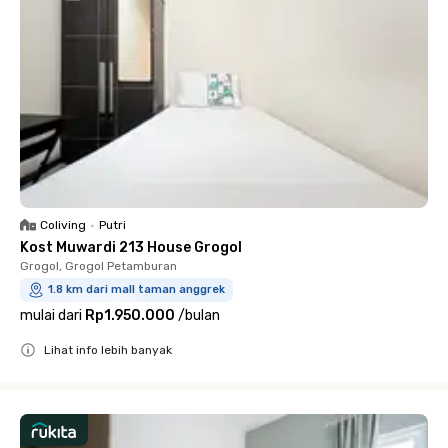
Coliving
•
Putri
Kost Muwardi 213 House Grogol
Grogol, Grogol Petamburan
1.8 km dari mall taman anggrek
mulai dari
Rp1.950.000
/
bulan
Lihat info lebih banyak
Close