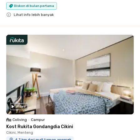
Diskon di bulan pertama
Lihat info lebih banyak
Close
Video
Coliving
•
Campur
Kost Rukita Gondangdia Cikini
Cikini, Menteng
4.7 km dari mall taman anggrek