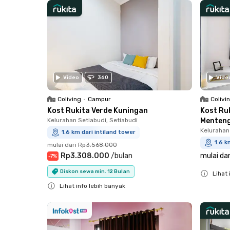
Video
360
Vide
Coliving
•
Campur
Colivi
Kost Rukita Verde Kuningan
Kost Ru
Kelurahan Setiabudi, Setiabudi
Menten
Kelurahan
1.6 km dari intiland tower
1.6 k
mulai dari
Rp3.568.000
Rp3.308.000
/
bulan
mulai dar
-
7
%
Diskon sewa min. 12 Bulan
Lihat 
Lihat info lebih banyak
Close
Close