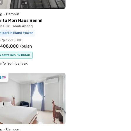
o
ng
•
Campur
ita Mori Haus Benhil
 Hilir, Tanah Abang
 dari intiland tower
Rp3.668.000
.408.000
/
bulan
 sewa min. 12 Bulan
info lebih banyak
ng
•
Campur