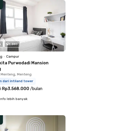
o
360
ng
•
Campur
kita Purwodadi Mansion
g
 Menteng, Menteng
m dari intiland tower
i
Rp3.568.000
/
bulan
info lebih banyak