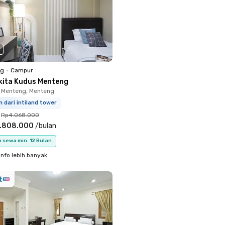
ng
•
Campur
kita Kudus Menteng
 Menteng, Menteng
m dari intiland tower
Rp4.068.000
.808.000
/
bulan
 sewa min. 12 Bulan
info lebih banyak