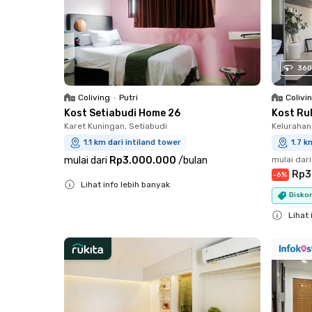
360
Coliving
•
Putri
Colivi
Kost Setiabudi Home 26
Kost Ru
Karet Kuningan, Setiabudi
Kelurahan
1.1 km dari intiland tower
1.7 k
mulai dari
Rp3.000.000
/
bulan
mulai dari
Rp3
-
6
%
Lihat info lebih banyak
Diskon
Close
Lihat 
Close