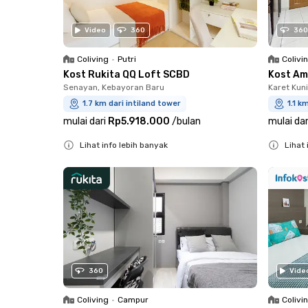
Video
360
360
Coliving
•
Putri
Colivi
Kost Rukita QQ Loft SCBD
Kost Am
Senayan, Kebayoran Baru
Karet Kun
1.7 km dari intiland tower
1.1 k
mulai dari
Rp5.918.000
/
bulan
mulai dar
Lihat info lebih banyak
Lihat 
Close
Close
360
Vide
Coliving
•
Campur
Colivi