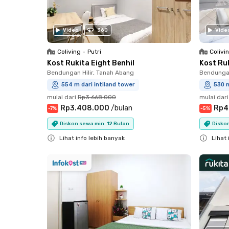
Video
360
Vide
Coliving
•
Putri
Colivi
Kost Rukita Eight Benhil
Kost Ru
Bendungan Hilir, Tanah Abang
Bendungan
554 m dari intiland tower
530 m
mulai dari
Rp3.668.000
mulai dari
Rp3.408.000
/
bulan
Rp4
-
7
%
-
5
%
Diskon sewa min. 12 Bulan
Diskon
Lihat info lebih banyak
Lihat 
Close
Close