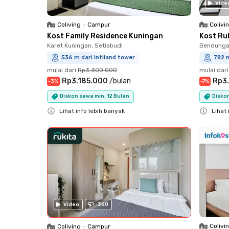
Vide
Coliving
•
Campur
Colivi
Kost Family Residence Kuningan
Kost Ruk
Karet Kuningan, Setiabudi
Bendungan
536 m dari intiland tower
782 m
mulai dari
Rp3.300.000
mulai dari
Rp3.185.000
/
bulan
Rp3
-
3
%
-
7
%
Diskon sewa min. 12 Bulan
Diskon
Lihat info lebih banyak
Lihat 
Close
Close
Video
360
Colivi
Coliving
•
Campur