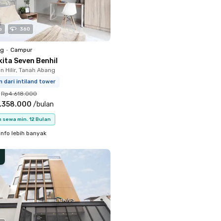
o
360
ng
•
Campur
kita Seven Benhil
 Hilir, Tanah Abang
 dari intiland tower
Rp4.618.000
.358.000
/
bulan
 sewa min. 12 Bulan
info lebih banyak