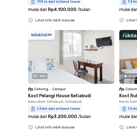
793 m dari intiland tower
1.3 k
mulai dari
Rp4.100.000
/
bulan
mulai dar
Lihat info lebih banyak
Lihat 
Close
Close
360
Vide
Coliving
•
Campur
Colivi
Kost Pelangi House Setiabudi
Kost Ru
Kelurahan Setiabudi, Setiabudi
Karet Sem
1.3 km dari intiland tower
1.5 k
mulai dari
Rp3.200.000
/
bulan
mulai dar
Lihat info lebih banyak
Lihat 
Close
Close