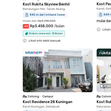
Kost Pe
Kost Rukita Skyview Benhil
Karet, Set
Bendungan Hilir, Tanah Abang
660 m
845 m dari intiland tower
mulai dar
mulai dari
Rp3.718.000
Rp3.458.000
/
bulan
-
6
%
Lihat 
Diskon sewa min. 12 Bulan
Close
Lihat info lebih banyak
Close
Vide
Coliving
•
Campur
Colivi
Kost Residence 28 Kuningan
Kost Ruk
Karet Kuningan, Setiabudi
Kelurahan