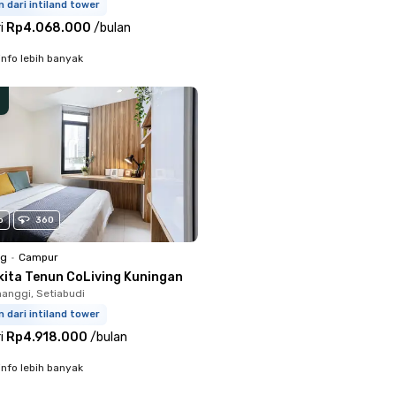
m dari intiland tower
i
Rp4.068.000
/
bulan
info lebih banyak
o
360
ng
•
Campur
kita Tenun CoLiving Kuningan
anggi, Setiabudi
m dari intiland tower
i
Rp4.918.000
/
bulan
info lebih banyak