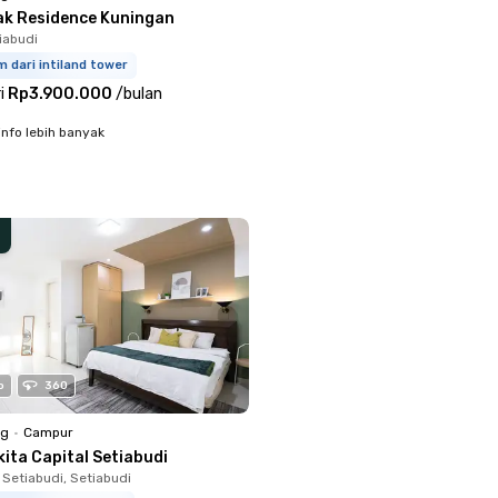
ak Residence Kuningan
iabudi
 dari intiland tower
i
Rp3.900.000
/
bulan
info lebih banyak
o
360
ng
•
Campur
ita Capital Setiabudi
 Setiabudi, Setiabudi