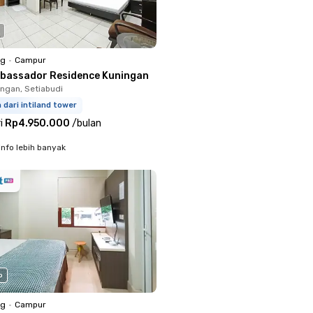
ng
•
Campur
bassador Residence Kuningan
ingan, Setiabudi
m dari intiland tower
i
Rp4.950.000
/
bulan
info lebih banyak
o
ng
•
Campur