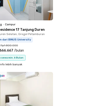
ng
•
Campur
Residence 17 Tanjung Duren
uren Selatan, Grogol Petamburan
m dari BINUS University
Rp1.800.000
666.667
/
bulan
 sewa min. 6 Bulan
info lebih banyak