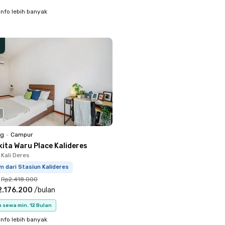
info lebih banyak
ng
•
Campur
ita Waru Place Kalideres
 Kali Deres
m dari Stasiun Kalideres
Rp2.418.000
2.176.200
/
bulan
 sewa min. 12 Bulan
info lebih banyak