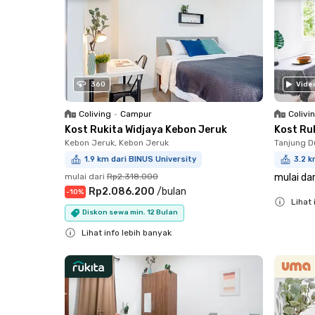
360
Vide
Coliving
•
Campur
Colivi
Kost Rukita Widjaya Kebon Jeruk
Kost Ru
Kebon Jeruk, Kebon Jeruk
Tanjung D
1.9 km dari BINUS University
3.2 k
mulai dari
Rp2.318.000
mulai dar
Rp2.086.200
/
bulan
-
10
%
Lihat 
Diskon sewa min. 12 Bulan
Close
Lihat info lebih banyak
Close