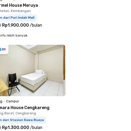
rmel House Meruya
elatan, Kembangan
m dari Puri Indah Mall
i
Rp1.900.000
/
bulan
info lebih banyak
ng
•
Campur
mara House Cengkareng
ng Barat, Cengkareng
m dari Stasiun Rawa Buaya
i
Rp1.300.000
/
bulan