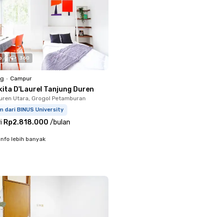
o
360
ng
•
Campur
kita D'Laurel Tanjung Duren
uren Utara, Grogol Petamburan
m dari BINUS University
i
Rp2.818.000
/
bulan
info lebih banyak