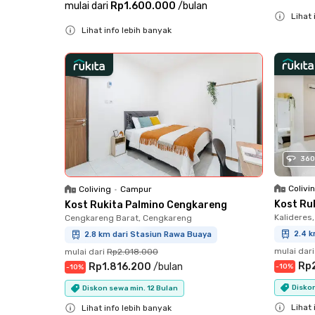
mulai dari
Rp1.600.000
/
bulan
Lihat 
Lihat info lebih banyak
Close
Close
360
Colivi
Coliving
•
Campur
Kost Ruk
Kost Rukita Palmino Cengkareng
Kalideres,
Cengkareng Barat, Cengkareng
2.4 k
2.8 km dari Stasiun Rawa Buaya
mulai dari
mulai dari
Rp2.018.000
Rp
Rp1.816.200
/
bulan
-
10
%
-
10
%
Diskon
Diskon sewa min. 12 Bulan
Lihat 
Lihat info lebih banyak