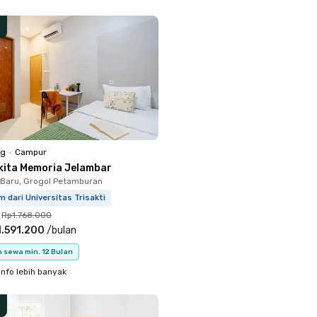
ng
•
Campur
kita Memoria Jelambar
Baru, Grogol Petamburan
m dari Universitas Trisakti
Rp1.768.000
.591.200
/
bulan
 sewa min. 12 Bulan
info lebih banyak