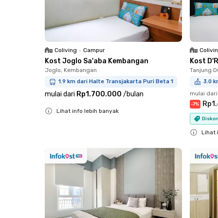
Coliving
•
Campur
Colivi
Kost Joglo Sa'aba Kembangan
Kost D'
Joglo, Kembangan
Tanjung D
1.9 km dari Halte Transjakarta Puri Beta 1
3.0 k
mulai dari
Rp1.700.000
/
bulan
mulai dari
Rp1.
-
7
%
Lihat info lebih banyak
Diskon
Close
Lihat 
Close