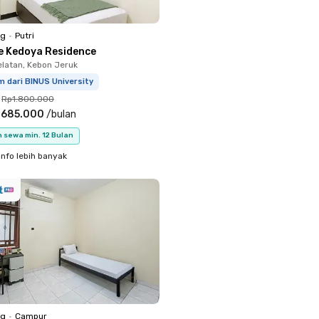
ng
•
Putri
e Kedoya Residence
latan, Kebon Jeruk
m dari BINUS University
Rp1.800.000
.685.000
/
bulan
 sewa min. 12 Bulan
info lebih banyak
ng
•
Campur