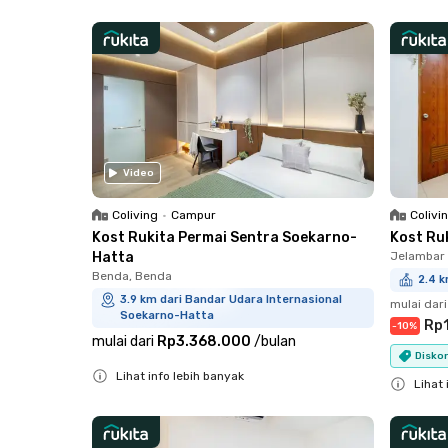
Close
Close
Video
Coliving
•
Campur
Colivi
Kost Rukita Permai Sentra Soekarno-
Kost Ru
Hatta
Jelambar 
Benda, Benda
2.4 k
3.9 km dari Bandar Udara Internasional
mulai dari
Soekarno-Hatta
Rp1
-
10
%
mulai dari
Rp3.368.000
/
bulan
Diskon
Lihat info lebih banyak
Lihat 
Close
Close