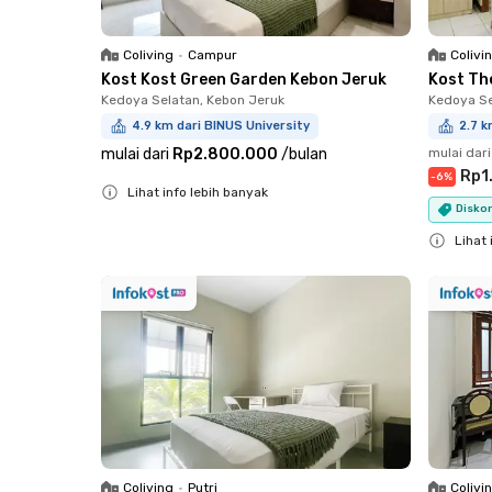
Coliving
•
Campur
Colivi
Kost Kost Green Garden Kebon Jeruk
Kost Th
Kedoya Selatan, Kebon Jeruk
Kedoya Se
4.9 km dari BINUS University
2.7 k
mulai dari
Rp2.800.000
/
bulan
mulai dari
Rp1
-
6
%
Lihat info lebih banyak
Diskon
Close
Lihat 
Close
Coliving
•
Putri
Colivi