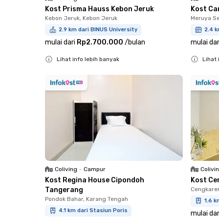
Kost Prisma Hauss Kebon Jeruk
Kost Ca
Kebon Jeruk, Kebon Jeruk
Meruya S
2.9 km dari BINUS University
2.4 k
mulai dari
Rp2.700.000
/
bulan
mulai dar
Lihat info lebih banyak
Lihat 
Close
Close
Coliving
•
Campur
Colivi
Kost Regina House Cipondoh
Kost Ce
Tangerang
Cengkare
Pondok Bahar, Karang Tengah
1.6 k
4.1 km dari Stasiun Poris
mulai dar