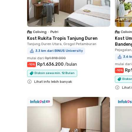
360
Coliving
•
Putri
Colivi
Kost Rukita Tropis Tanjung Duren
Kost Um
Tanjung Duren Utara, Grogol Petamburan
Banden
Pejagalan
3.3 km dari BINUS University
3.6 k
mulai dari
Rp1.818.000
Rp1.636.200
/
bulan
mulai dari
-
10
%
Rp1
-
10
%
Diskon sewa min. 12 Bulan
Diskon
Lihat info lebih banyak
Lihat 
Close
Close