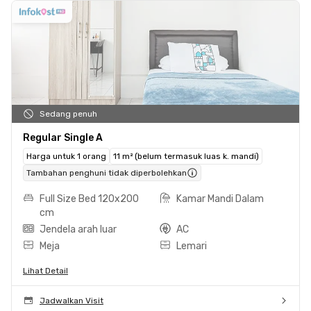
Sedang penuh
Regular Single A
Harga untuk 1 orang
11 m² (belum termasuk luas k. mandi)
Tambahan penghuni tidak diperbolehkan
Full Size Bed 120x200
Kamar Mandi Dalam
cm
Jendela arah luar
AC
Meja
Lemari
Lihat Detail
Jadwalkan Visit