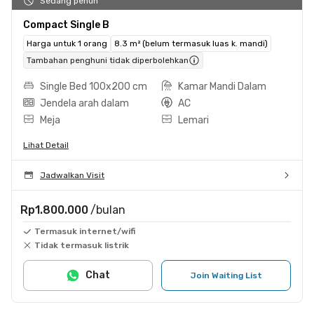
Sedang penuh
Compact Single B
Harga untuk 1 orang
8.3 m² (belum termasuk luas k. mandi)
Tambahan penghuni tidak diperbolehkan
Single Bed 100x200 cm
Kamar Mandi Dalam
Jendela arah dalam
AC
Meja
Lemari
Lihat Detail
Jadwalkan Visit
Rp1.800.000
/bulan
Termasuk internet/wifi
Tidak termasuk listrik
Chat
Join Waiting List