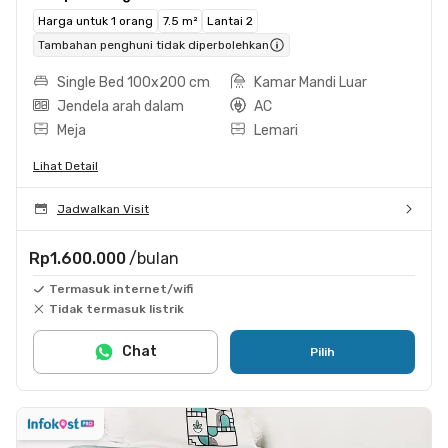
Harga untuk 1 orang
7.5 m²
Lantai 2
Tambahan penghuni tidak diperbolehkan
Single Bed 100x200 cm
Kamar Mandi Luar
Jendela arah dalam
AC
Meja
Lemari
Lihat Detail
Jadwalkan Visit
Rp1.600.000
/bulan
Termasuk internet/wifi
Tidak termasuk listrik
Chat
Pilih