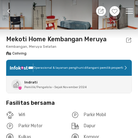
10 Agt 26 - Belum tahu
+
8
Ope
Foto
Fasilitas bersama
Lokasi
Kamar
Atura
Mekoti Home Kembangan Meruya
Kembangan, Meruya Selatan
Coliving
Operasional & layanan penghuni ditangani pemilik properti
Indrati
Pemilik/Pengelola
•
Sejak November 2024
Fasilitas bersama
Wifi
Parkir Mobil
Parkir Motor
Dapur
Kulkas
Kompor