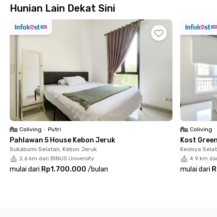
Hunian Lain Dekat Sini
AC, WiFi, dan kamar mandi dalam. Tersedia pula dapur bersama
hingga area komunal nyaman untuk sekadar berkumpul dengan
teman. Membawa kendaraan pribadi tidak perlu khawatir
karena area parkir kost Jakbar ini sudah dilengkapi CCTV.
Tunggu apa lagi!
Yuk, lakukan visit sebelum booking supaya
kamu makin yakin!
Segera sewa tempat tinggalmu melalui
aplikasi Rukita.
Coliving
•
Putri
Coliving
Pahlawan 5 House Kebon Jeruk
Kost Gree
Sukabumi Selatan, Kebon Jeruk
Kedoya Selat
2.6 km dari BINUS University
4.9 km dar
mulai dari
Rp1.700.000
/
bulan
mulai dari
R