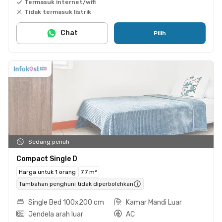
Termasuk internet/wifi
Tidak termasuk listrik
Chat
Pilih
Sedang penuh
Compact Single D
Harga untuk 1 orang
7.7 m²
Tambahan penghuni tidak diperbolehkan
Single Bed 100x200 cm
Kamar Mandi Luar
Jendela arah luar
AC