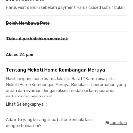
Harus visit dahulu sebelum payment Harus closed subs 1 bulan
Boleh Membawa Pets
Tidak diperbolehkan merokok
Akses 24 jam
Tentang Mekoti Home Kembangan Meruya
Masih bingung cari kost di Jakarta Barat? Kamu bisa pilih
Mekoti Home Kembangan Meruya. Berlokasi di perumahan yang
aman dan nyaman dengan akses mudah ke kampus, area
perkantoran hingga mall.
Lihat Selengkapnya
Mekoti Home Kembangan Meruya hanya berjarak 17 menit
berkendara ke Universitas Budi Luhur, 17 menit berkendara ke
Ada info yang kurang tepat atau kendala lain
Lippo Mall Puri, dan 16 menit ke RS Mandaya Royal Puri.
Laporkan
dengan hunian ini?
Kost eksklusif Jakarta Barat ini menawarkan kamar berfunitur,