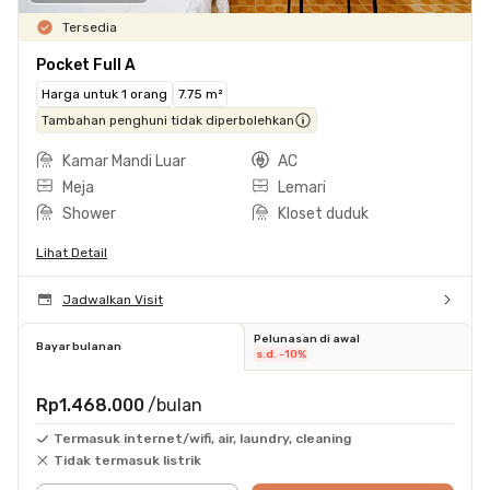
Tersedia
Pocket Full A
Harga untuk 1 orang
7.75 m²
Tambahan penghuni tidak diperbolehkan
Kamar Mandi Luar
AC
Meja
Lemari
Shower
Kloset duduk
Lihat Detail
Jadwalkan Visit
Pelunasan di awal
Bayar bulanan
s.d. -10%
Rp1.468.000
/bulan
Termasuk internet/wifi, air, laundry, cleaning
Tidak termasuk listrik