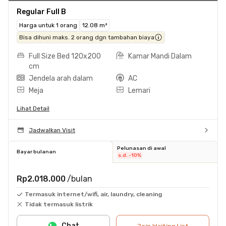
Regular Full B
Harga untuk 1 orang
12.08 m²
Bisa dihuni maks. 2 orang dgn tambahan biaya
Full Size Bed 120x200
Kamar Mandi Dalam
cm
Jendela arah dalam
AC
Meja
Lemari
Lihat Detail
Jadwalkan Visit
Pelunasan di awal
Bayar bulanan
s.d. -10%
Rp2.018.000
/bulan
Termasuk internet/wifi, air, laundry, cleaning
Tidak termasuk listrik
Chat
Join Waiting List