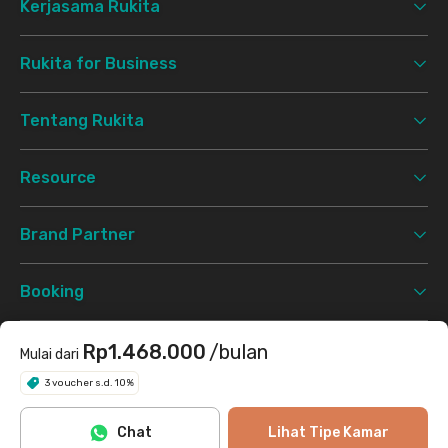
Kerjasama Rukita
Rukita for Business
Tentang Rukita
Resource
Brand Partner
Booking
Support
Rp1.468.000
/bulan
Mulai dari
3 voucher s.d. 10%
Syarat & Ketentuan
Kebijakan Privasi
©
2026 Rukita. All rights reserved.
Chat
Lihat Tipe Kamar
Facebook
Instagram
Twitter
TikTok