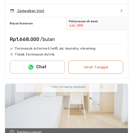
Jadwalkan Visit
Pelunasan di awal
Bayar bulanan
s.d. -10%
Rp1.668.000
/bulan
Termasuk internet/wifi, air, laundry, cleaning
Tidak termasuk listrik
Chat
Ubah Tanggal
Sedang penuh