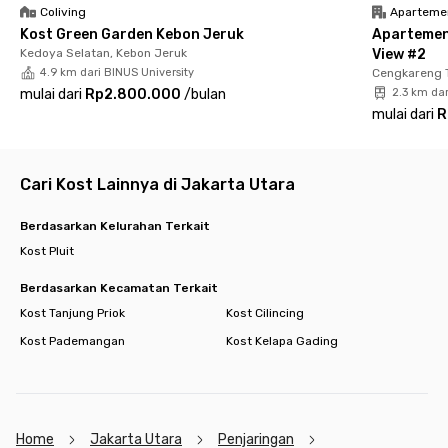
Coliving
Aparteme
FYI, harga sewa belum termasuk listrik, tapi tetap ramah di
Kost Green Garden Kebon Jeruk
Apartemen
kantong. Yuk, lakukan online booking sekarang dan nikmati
Kedoya Selatan, Kebon Jeruk
View #2
tinggal di kost Jakarta Utara yang strategis.
4.9 km dari BINUS University
Cengkareng 
mulai dari
Rp2.800.000
/
bulan
2.3 km dar
mulai dari
R
Cari Kost Lainnya di Jakarta Utara
Berdasarkan Kelurahan Terkait
Kost Pluit
Berdasarkan Kecamatan Terkait
Kost Tanjung Priok
Kost Cilincing
Kost Pademangan
Kost Kelapa Gading
Home
Jakarta Utara
Penjaringan