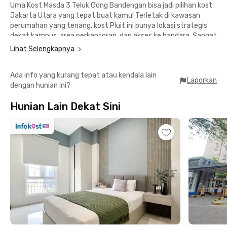
Uma Kost Masda 3 Teluk Gong Bandengan bisa jadi pilihan kost
Jakarta Utara yang tepat buat kamu! Terletak di kawasan
perumahan yang tenang, kost Pluit ini punya lokasi strategis
dekat kampus, area perkantoran, dan akses ke bandara. Sangat
ideal buat kamu yang bekerja di Jakarta Barat.
Lihat Selengkapnya
Mudah ke mana-mana:
Ada info yang kurang tepat atau kendala lain
📍 6 menit ke Hari Hari Swalayan Duta Harapan Indah
Laporkan
dengan hunian ini?
📍 12 menit dari Stasiun Angke
📍 15 menit dari Seasons City dan Pluit Junction
Hunian Lain Dekat Sini
📍 20 menit berkendara ke kantor di Grogol, Cengkareng, atau
Pluit
📍 25 menit ke Universitas Bunda Mulia, Trisakti, dan
Tarumanagara
📍 35 menit dari Bandara Soekarno-Hatta Kampus
Fasilitas kamar lengkap dan nyaman:
✅ Furnitur lengkap
✅ AC dan WiFi
✅ Pilihan kamar mandi dalam atau luar dengan shower
✅ Area parkir motor
✅ CCTV & layanan housekeeping