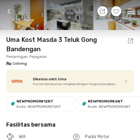
11 Agt 26 - Belum tahu
+
9
Ope
360
Foto
Fasilitas bersama
Promo cUma-cUma
Loka
Uma Kost Masda 3 Teluk Gong
Bandengan
Penjaringan, Pejagalan
Coliving
Dikelola oleh Uma
Hunian berlayanan lengkap dengan harga terjangkau
NEWPROMORK12NT
NEWPROMORK6NT
Kode: NEWPROMORK12NT
Kode: NEWPROMORK6NT
Fasilitas bersama
Wifi
Parkir Motor