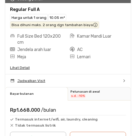
Regular Full A
Harga untuk 1 orang
10.05 m²
Bisa dihuni maks. 2 orang dgn tambahan biaya
Full Size Bed 120x200
Kamar Mandi Luar
cm
Jendela arah luar
AC
Meja
Lemari
Lihat Detail
Jadwalkan Visit
Pelunasan di awal
Bayar bulanan
s.d. -10%
Rp1.668.000
/bulan
Termasuk internet/wifi, air, laundry, cleaning
Tidak termasuk listrik