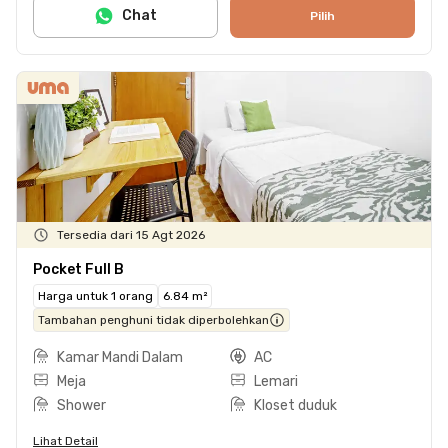
Chat
Pilih
Tersedia dari 15 Agt 2026
Pocket Full B
Harga untuk 1 orang
6.84 m²
Tambahan penghuni tidak diperbolehkan
Kamar Mandi Dalam
AC
Meja
Lemari
Shower
Kloset duduk
Lihat Detail