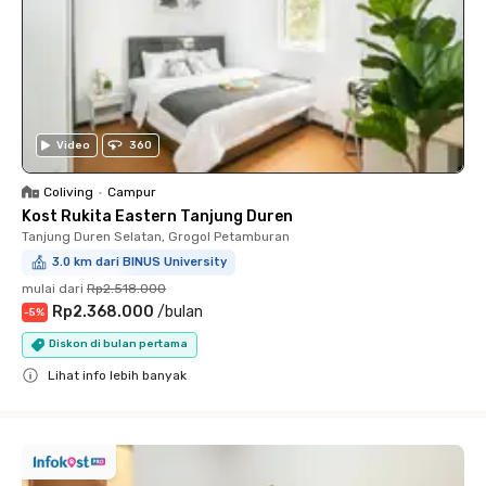
Video
360
Coliving
•
Campur
Kost Rukita Eastern Tanjung Duren
Tanjung Duren Selatan, Grogol Petamburan
3.0 km dari BINUS University
mulai dari
Rp2.518.000
Rp2.368.000
/
bulan
-
5
%
Diskon di bulan pertama
Lihat info lebih banyak
Close