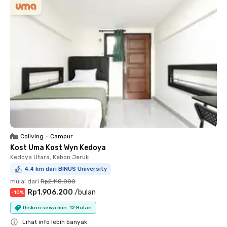
Coliving
•
Campur
Kost Uma Kost Wyn Kedoya
Kedoya Utara, Kebon Jeruk
4.4 km dari BINUS University
mulai dari
Rp2.118.000
Rp1.906.200
/
bulan
-
10
%
Diskon sewa min. 12 Bulan
Lihat info lebih banyak