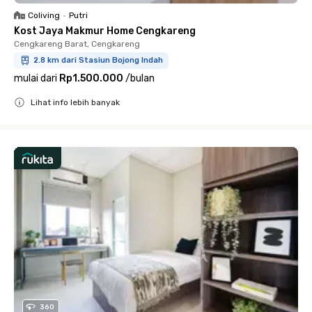
Coliving
•
Putri
Kost Jaya Makmur Home Cengkareng
Cengkareng Barat, Cengkareng
2.8 km dari Stasiun Bojong Indah
mulai dari
Rp1.500.000
/
bulan
Lihat info lebih banyak
Close
360