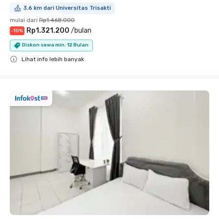
3.6 km dari Universitas Trisakti
mulai dari
Rp1.468.000
Rp1.321.200
/
bulan
-
10
%
Diskon sewa min. 12 Bulan
Lihat info lebih banyak
Close