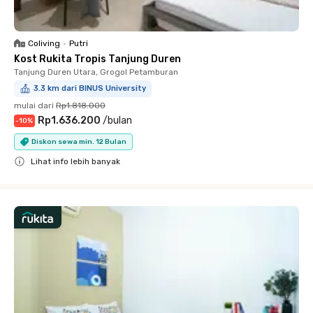
Coliving
•
Putri
Kost Rukita Tropis Tanjung Duren
Tanjung Duren Utara, Grogol Petamburan
3.3 km dari BINUS University
mulai dari
Rp1.818.000
Rp1.636.200
/
bulan
-
10
%
Diskon sewa min. 12 Bulan
Lihat info lebih banyak
Close