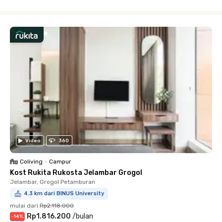
Close
Video
360
Coliving
•
Campur
Kost Rukita Rukosta Jelambar Grogol
Jelambar, Grogol Petamburan
4.3 km dari BINUS University
mulai dari
Rp2.118.000
Rp1.816.200
/
bulan
-
14
%