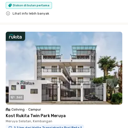
Diskon di bulan pertama
Lihat info lebih banyak
Close
360
Coliving
•
Campur
Kost Rukita Twin Park Meruya
Meruya Selatan, Kembangan
2.2 km dari Halte Transjakarta Puri Beta 1