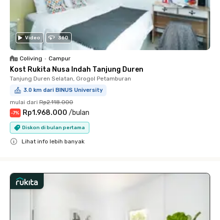
Video
360
Coliving
•
Campur
Kost Rukita Nusa Indah Tanjung Duren
Tanjung Duren Selatan, Grogol Petamburan
3.0 km dari BINUS University
mulai dari
Rp2.118.000
Rp1.968.000
/
bulan
-
7
%
Diskon di bulan pertama
Lihat info lebih banyak
Close