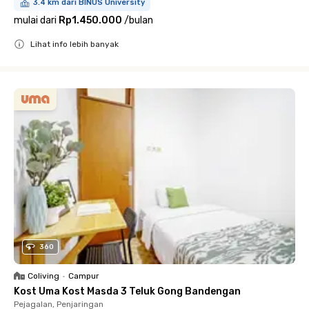
3.4 km dari BINUS University
mulai dari
Rp1.450.000
/
bulan
Lihat info lebih banyak
Close
360
Coliving
•
Campur
Kost Uma Kost Masda 3 Teluk Gong Bandengan
Pejagalan, Penjaringan