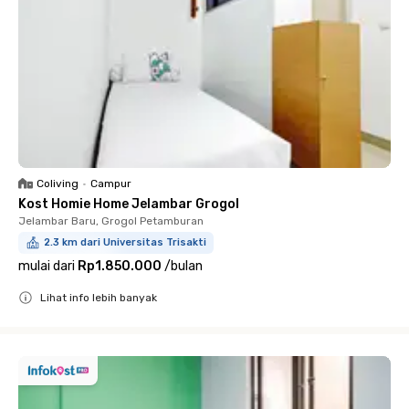
Coliving
•
Campur
Kost Homie Home Jelambar Grogol
Jelambar Baru, Grogol Petamburan
2.3 km dari Universitas Trisakti
mulai dari
Rp1.850.000
/
bulan
Lihat info lebih banyak
Close