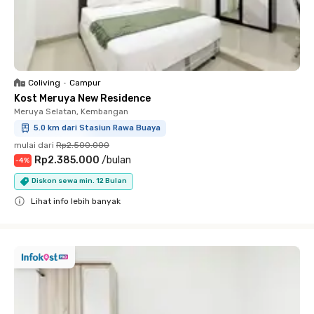
Coliving
•
Campur
Kost Meruya New Residence
Meruya Selatan, Kembangan
5.0 km dari Stasiun Rawa Buaya
mulai dari
Rp2.500.000
Rp2.385.000
/
bulan
-
4
%
Diskon sewa min. 12 Bulan
Lihat info lebih banyak
Close