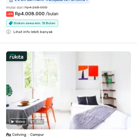
mulai dari
Rp4.268.000
Rp4.008.000
/
bulan
-
6
%
Diskon sewa min. 12 Bulan
Lihat info lebih banyak
Close
Video
360
Coliving
•
Campur