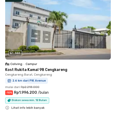
360
Coliving
•
Campur
Kost Rukita Kamal 98 Cengkareng
Cengkareng Barat, Cengkareng
2.6 km dari PIK Avenue
mulai dari
Rp2.218.000
Rp1.996.200
/
bulan
-
10
%
Diskon sewa min. 12 Bulan
Lihat info lebih banyak
Close