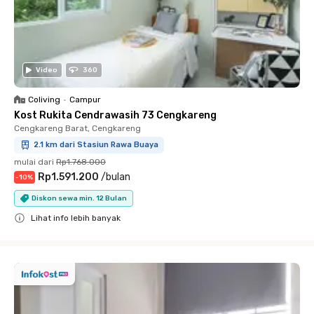
Video
360
Coliving
•
Campur
Kost Rukita Cendrawasih 73 Cengkareng
Cengkareng Barat, Cengkareng
2.1 km dari Stasiun Rawa Buaya
mulai dari
Rp1.768.000
Rp1.591.200
/
bulan
-
10
%
Diskon sewa min. 12 Bulan
Lihat info lebih banyak
Close