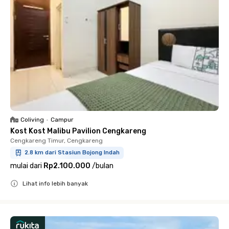
Coliving
•
Campur
Kost Kost Malibu Pavilion Cengkareng
Cengkareng Timur, Cengkareng
2.8 km dari Stasiun Bojong Indah
mulai dari
Rp2.100.000
/
bulan
Lihat info lebih banyak
Close