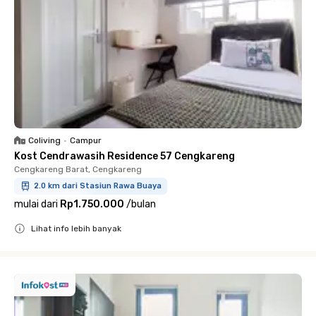
Coliving
•
Campur
Kost Cendrawasih Residence 57 Cengkareng
Cengkareng Barat, Cengkareng
2.0 km dari Stasiun Rawa Buaya
mulai dari
Rp1.750.000
/
bulan
Lihat info lebih banyak
Close