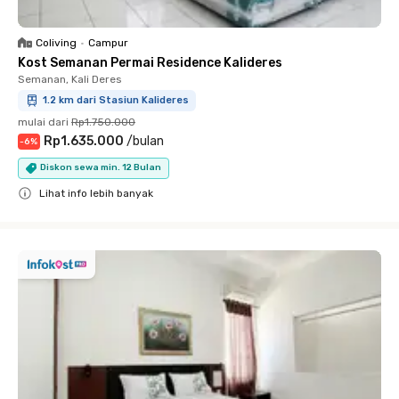
Coliving
•
Campur
Kost Semanan Permai Residence Kalideres
Semanan, Kali Deres
1.2 km dari Stasiun Kalideres
mulai dari
Rp1.750.000
Rp1.635.000
/
bulan
-
6
%
Diskon sewa min. 12 Bulan
Lihat info lebih banyak
Close