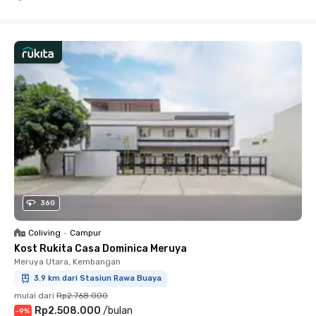
Close
360
Coliving
•
Campur
Kost Rukita Casa Dominica Meruya
Meruya Utara, Kembangan
3.9 km dari Stasiun Rawa Buaya
mulai dari
Rp2.768.000
Rp2.508.000
/
bulan
-
9
%