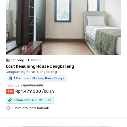
Coliving
•
Campur
Kost Kemuning House Cengkareng
Cengkareng Barat, Cengkareng
1.9 km dari Stasiun Rawa Buaya
mulai dari
Rp1.900.000
Rp1.479.000
/
bulan
-
22
%
Diskon sewa min. 12 Bulan
Lihat info lebih banyak
Close