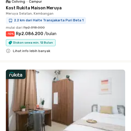
Coliving
•
Campur
Kost Rukita Maison Meruya
Meruya Selatan, Kembangan
2.2 km dari Halte Transjakarta Puri Beta 1
mulai dari
Rp2.318.000
Rp2.086.200
/
bulan
-
10
%
Diskon sewa min. 12 Bulan
Lihat info lebih banyak
Close