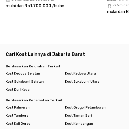
- Raffles International Christian School 1.3 km
mulai dari
Rp1.700.000
/
bulan
726 m dar
- Binus Anggrek Campus 2.6 km
mulai dari
R
Pusat Perbelanjaan
- Mall Taman Anggrek 5.1 km
- Central Park 5.7 km
- Puri Indah Mall 5.8 km
Rumah Sakit
Cari Kost Lainnya di Jakarta Barat
- Siloam Kebon Jeruk 2.1 km
Pusat Kuliner
Berdasarkan Kelurahan Terkait
- Sarang Oci 0.7 km
Kost Kedoya Selatan
Kost Kedoya Utara
- PSY Steamboat 1.7 km
Kost Sukabumi Selatan
Kost Sukabumi Utara
- Layar Seafood 1.9 km
Kost Duri Kepa
Masjid/Gereja/Vihara
- GRII Kebon Jeruk 1.2 km
Berdasarkan Kecamatan Terkait
- Masjid Jami Al-Anwar 2.1 km
Kost Palmerah
Kost Grogol Petamburan
- Vihara Ekayana Arama 4.6 km
Kost Tambora
Kost Taman Sari
Minimarket
Kost Kali Deres
Kost Kembangan