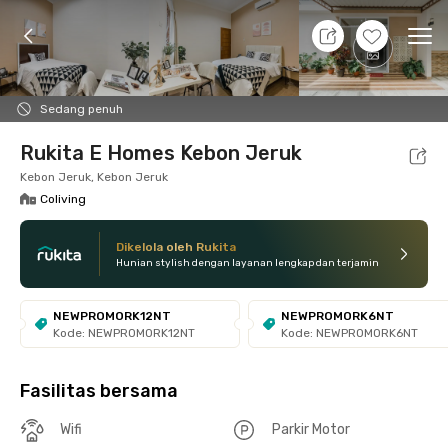
8 Agt 26 - Belum tahu
+
11
Ope
Foto
Fasilitas bersama
Lokasi
Kamar
Atura
Sedang penuh
Rukita E Homes Kebon Jeruk
Kebon Jeruk, Kebon Jeruk
Coliving
Dikelola oleh Rukita
Hunian stylish dengan layanan lengkap dan terjamin
NEWPROMORK12NT
NEWPROMORK6NT
Kode: NEWPROMORK12NT
Kode: NEWPROMORK6NT
Fasilitas bersama
Wifi
Parkir Motor