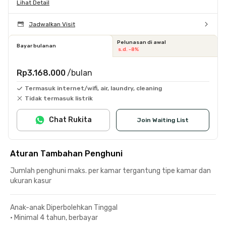
Lihat Detail
Jadwalkan Visit
Pelunasan di awal
Bayar bulanan
s.d. -8%
Rp3.168.000
/bulan
Termasuk internet/wifi, air, laundry, cleaning
Tidak termasuk listrik
Chat Rukita
Join Waiting List
Aturan Tambahan Penghuni
Jumlah penghuni maks. per kamar tergantung tipe kamar dan
ukuran kasur
Anak-anak Diperbolehkan Tinggal
•
Minimal 4 tahun, berbayar