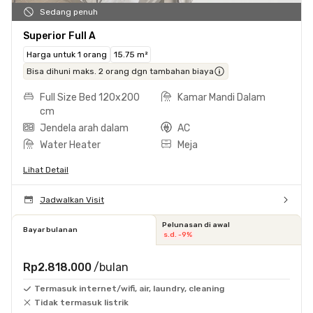
Sedang penuh
Superior Full A
Harga untuk 1 orang
15.75 m²
Bisa dihuni maks. 2 orang dgn tambahan biaya
Full Size Bed 120x200
Kamar Mandi Dalam
cm
Jendela arah dalam
AC
Water Heater
Meja
Lihat Detail
Jadwalkan Visit
Pelunasan di awal
Bayar bulanan
s.d. -9%
Rp2.818.000
/bulan
Termasuk internet/wifi, air, laundry, cleaning
Tidak termasuk listrik