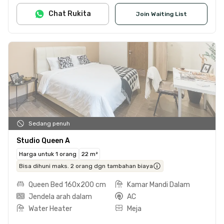
Chat Rukita
Join Waiting List
Sedang penuh
Studio Queen A
Harga untuk 1 orang
22 m²
Bisa dihuni maks. 2 orang dgn tambahan biaya
Queen Bed 160x200 cm
Kamar Mandi Dalam
Jendela arah dalam
AC
Water Heater
Meja