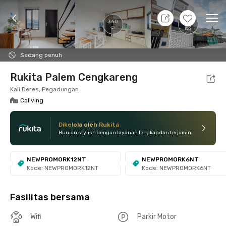
9 Agt 26 - Belum tahu
+
19
Ope
360
Foto
Fasilitas bersama
Lokasi
Kamar
Atura
Sedang penuh
Rukita Palem Cengkareng
Kali Deres, Pegadungan
Coliving
Dikelola oleh Rukita
Hunian stylish dengan layanan lengkap dan terjamin
NEWPROMORK12NT
NEWPROMORK6NT
Kode: NEWPROMORK12NT
Kode: NEWPROMORK6NT
Fasilitas bersama
Wifi
Parkir Motor