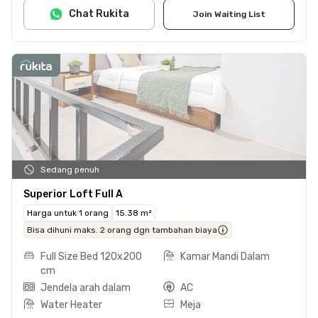
Chat Rukita
Join Waiting List
Sedang penuh
Superior Loft Full A
Harga untuk 1 orang
15.38 m²
Bisa dihuni maks. 2 orang dgn tambahan biaya
Full Size Bed 120x200
Kamar Mandi Dalam
cm
Jendela arah dalam
AC
Water Heater
Meja