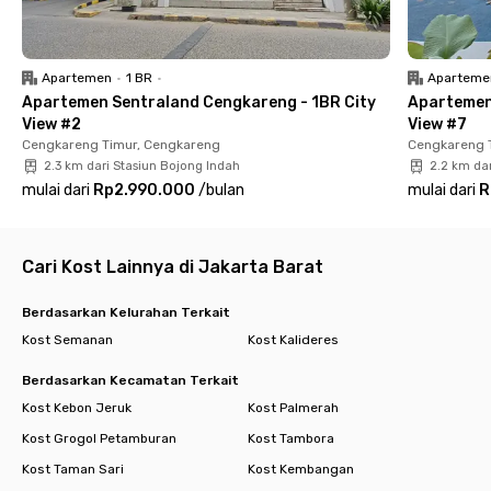
Hunian nyaman, aman, dekat bandara — cocok untuk
mahasiswa maupun profesional yang mobilitasnya tinggi.
✨ Booking sekarang sebelum kehabisan kamar! ✨
Apartemen
•
1 BR
•
Aparteme
Apartemen Sentraland Cengkareng - 1BR City
Apartemen
View #2
View #7
Cengkareng Timur, Cengkareng
Cengkareng 
2.3 km dari Stasiun Bojong Indah
2.2 km da
mulai dari
Rp2.990.000
/
bulan
mulai dari
R
Cari Kost Lainnya di Jakarta Barat
Berdasarkan Kelurahan Terkait
Kost Semanan
Kost Kalideres
Berdasarkan Kecamatan Terkait
Kost Kebon Jeruk
Kost Palmerah
Kost Grogol Petamburan
Kost Tambora
Kost Taman Sari
Kost Kembangan