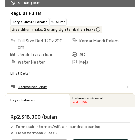
Sedang penuh
Regular Full B
Harga untuk 1 orang
12.61 m²
Bisa dihuni maks. 2 orang dgn tambahan biaya
Full Size Bed 120x200
Kamar Mandi Dalam
cm
Jendela arah luar
AC
Water Heater
Meja
Lihat Detail
Jadwalkan Visit
Pelunasan di awal
Bayar bulanan
s.d. -10%
Rp2.318.000
/bulan
Termasuk internet/wifi, air, laundry, cleaning
Tidak termasuk listrik