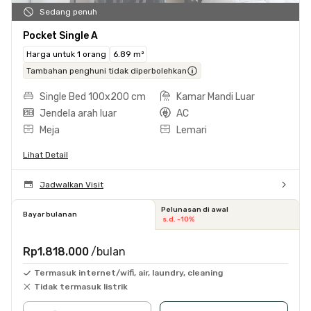
Sedang penuh
Pocket Single A
Harga untuk 1 orang
6.89 m²
Tambahan penghuni tidak diperbolehkan
Single Bed 100x200 cm
Kamar Mandi Luar
Jendela arah luar
AC
Meja
Lemari
Lihat Detail
Jadwalkan Visit
Pelunasan di awal
Bayar bulanan
s.d. -10%
Rp1.818.000
/bulan
Termasuk internet/wifi, air, laundry, cleaning
Tidak termasuk listrik