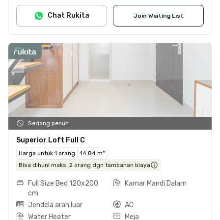
Chat Rukita
Join Waiting List
Sedang penuh
Superior Loft Full C
Harga untuk 1 orang
14.84 m²
Bisa dihuni maks. 2 orang dgn tambahan biaya
Full Size Bed 120x200
Kamar Mandi Dalam
cm
Jendela arah luar
AC
Water Heater
Meja