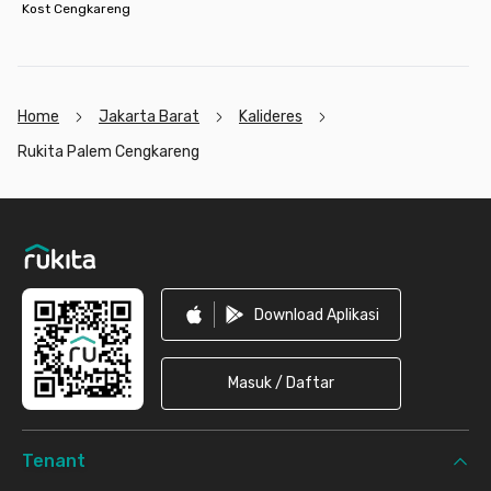
Kost Cengkareng
Home
Jakarta Barat
Kalideres
Rukita Palem Cengkareng
Footer
Download Aplikasi
Masuk / Daftar
Tenant