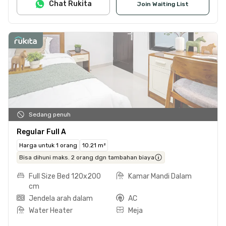
Chat Rukita
Join Waiting List
Sedang penuh
Regular Full A
Harga untuk 1 orang
10.21 m²
Bisa dihuni maks. 2 orang dgn tambahan biaya
Full Size Bed 120x200
Kamar Mandi Dalam
cm
Jendela arah dalam
AC
Water Heater
Meja