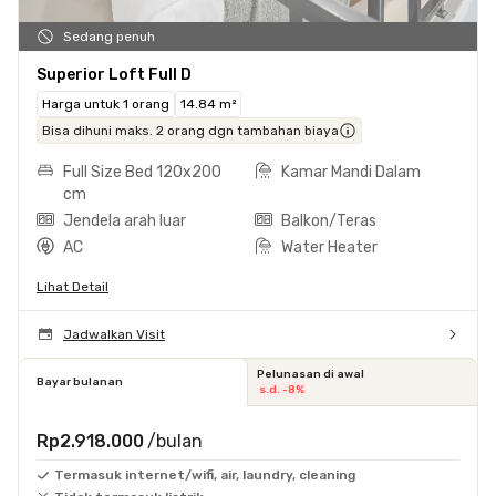
Sedang penuh
Superior Loft Full D
Harga untuk 1 orang
14.84 m²
Bisa dihuni maks. 2 orang dgn tambahan biaya
Full Size Bed 120x200
Kamar Mandi Dalam
cm
Jendela arah luar
Balkon/Teras
AC
Water Heater
Lihat Detail
Jadwalkan Visit
Pelunasan di awal
Bayar bulanan
s.d. -8%
Rp2.918.000
/bulan
Termasuk internet/wifi, air, laundry, cleaning