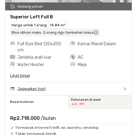
Sedang penuh
Superior Loft Full B
Harga untuk 1 orang
14.84 m²
Bisa dihuni maks. 2 orang dgn tambahan biaya
Full Size Bed 120x200
Kamar Mandi Dalam
cm
Jendela arah luar
AC
Water Heater
Meja
Lihat Detail
Jadwalkan Visit
Pelunasan di awal
Bayar bulanan
s.d. -9%
Rp2.718.000
/bulan
Termasuk internet/wifi, air, laundry, cleaning
Tidak termasuk listrik