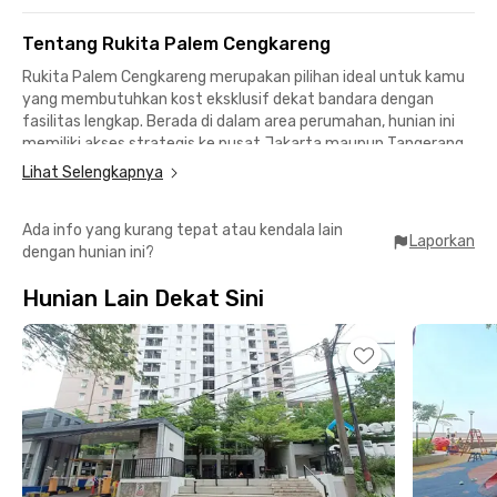
Tentang Rukita Palem Cengkareng
Rukita Palem Cengkareng merupakan pilihan ideal untuk kamu
yang membutuhkan kost eksklusif dekat bandara dengan
fasilitas lengkap. Berada di dalam area perumahan, hunian ini
memiliki akses strategis ke pusat Jakarta maupun Tangerang,
serta mudah menuju jalan tol.
Lihat Selengkapnya
Lokasi strategis dekat bandara & transportasi:
📍 Bandara Soekarno–Hatta – 20 menit
Ada info yang kurang tepat atau kendala lain
📍 Stasiun KRL Kali Deres – 20 menit
Laporkan
dengan hunian ini?
Dekat pusat belanja & kuliner:
📍 LOTTE Mart Taman Surya – 4 menit
Hunian Lain Dekat Sini
📍 Pantai Indah Kapuk (PIK) – 20 menit melalui Jakarta Outer
Ring Road
Fasilitas kamar lengkap:
✅ Fully furnished
✅ AC + jendela
✅ Private bathroom + shower + water heater
✅ WiFi
Fasilitas tambahan:
✅ Area parkir motor tersedia