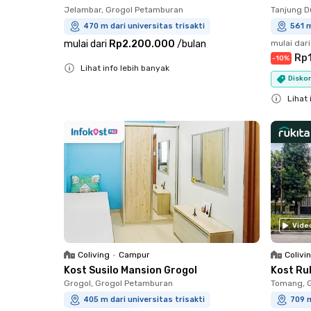
Jelambar, Grogol Petamburan
Tanjung D
470 m dari universitas trisakti
561 m
mulai dari
Rp2.200.000
/
bulan
mulai dari
Rp
-
10
%
Lihat info lebih banyak
Diskon
Close
Lihat 
Close
Vide
Coliving
•
Campur
Colivi
Kost Susilo Mansion Grogol
Kost Ru
Grogol, Grogol Petamburan
Tomang, 
405 m dari universitas trisakti
709 m