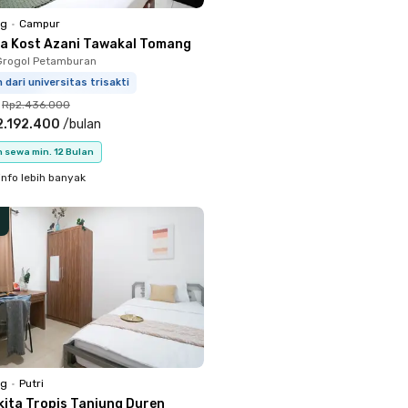
ng
•
Campur
a Kost Azani Tawakal Tomang
Grogol Petamburan
 dari universitas trisakti
Rp2.436.000
2.192.400
/
bulan
 sewa min. 12 Bulan
info lebih banyak
ng
•
Putri
kita Tropis Tanjung Duren