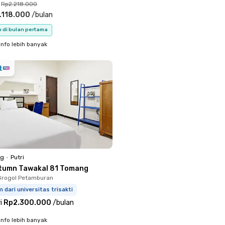
Rp2.218.000
.118.000
/
bulan
n di bulan pertama
info lebih banyak
ng
•
Putri
tumn Tawakal 81 Tomang
Grogol Petamburan
 dari universitas trisakti
i
Rp2.300.000
/
bulan
info lebih banyak