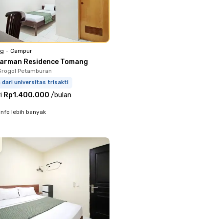
ng
•
Campur
Parman Residence Tomang
Grogol Petamburan
 dari universitas trisakti
i
Rp1.400.000
/
bulan
info lebih banyak