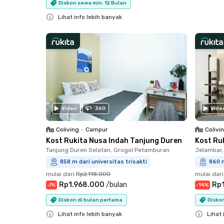
Diskon sewa min. 12 Bulan
Close
Lihat info lebih banyak
Close
Video
360
Vide
Coliving
•
Campur
Colivi
Kost Rukita Nusa Indah Tanjung Duren
Kost Ru
Tanjung Duren Selatan, Grogol Petamburan
Jelambar,
858 m dari universitas trisakti
860 m
mulai dari
Rp2.118.000
mulai dari
Rp1.968.000
/
bulan
Rp
-
7
%
-
14
%
Diskon di bulan pertama
Disko
Lihat info lebih banyak
Lihat 