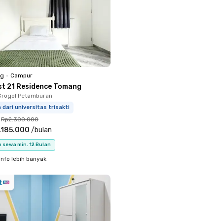
ng
•
Campur
st 21 Residence Tomang
Grogol Petamburan
m dari universitas trisakti
Rp2.300.000
.185.000
/
bulan
 sewa min. 12 Bulan
info lebih banyak