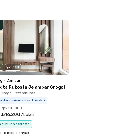
o
360
ng
•
Campur
kita Rukosta Jelambar Grogol
 Grogol Petamburan
 dari universitas trisakti
Rp2.118.000
1.816.200
/
bulan
n di bulan pertama
info lebih banyak