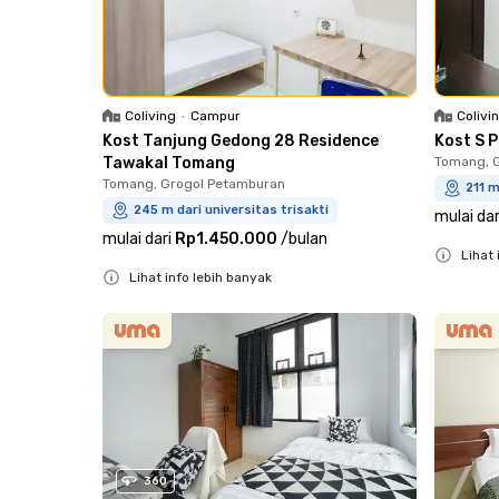
Coliving
•
Campur
Colivi
Kost Tanjung Gedong 28 Residence
Kost S 
Tawakal Tomang
Tomang, 
Tomang, Grogol Petamburan
211 m
245 m dari universitas trisakti
mulai dar
mulai dari
Rp1.450.000
/
bulan
Lihat 
Lihat info lebih banyak
Close
Close
360