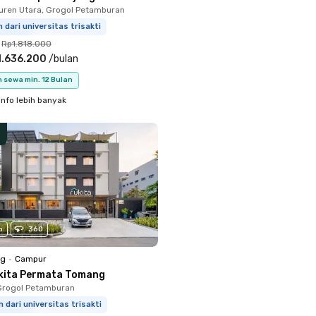
uren Utara, Grogol Petamburan
 dari universitas trisakti
Rp1.818.000
1.636.200
/
bulan
 sewa min. 12 Bulan
info lebih banyak
o
360
ng
•
Campur
kita Permata Tomang
Grogol Petamburan
 dari universitas trisakti