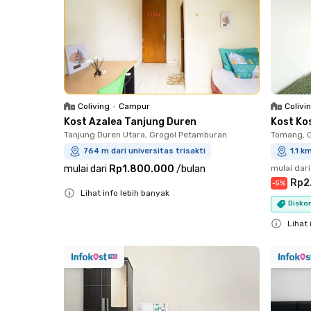
Colivi
Coliving
•
Campur
Kost Ko
Kost Azalea Tanjung Duren
Tomang, 
Tanjung Duren Utara, Grogol Petamburan
1.1 k
764 m dari universitas trisakti
mulai dari
mulai dari
Rp1.800.000
/
bulan
Rp2
-
5
%
Lihat info lebih banyak
Diskon
Close
Lihat 
Close