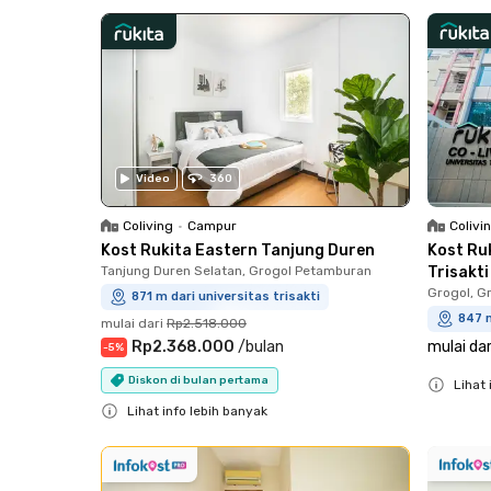
Close
Close
Video
360
Colivi
Coliving
•
Campur
Kost Ruk
Kost Rukita Eastern Tanjung Duren
Trisakti
Tanjung Duren Selatan, Grogol Petamburan
Grogol, G
871 m dari universitas trisakti
847 m
mulai dari
Rp2.518.000
mulai dar
Rp2.368.000
/
bulan
-
5
%
Diskon di bulan pertama
Lihat 
Close
Lihat info lebih banyak
Close