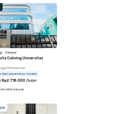
ng
•
Campur
ita Coliving Universitas
rogol Petamburan
 dari universitas trisakti
i
Rp2.718.000
/
bulan
info lebih banyak