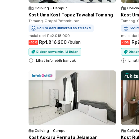
Coliving
•
Campur
Colivi
Kost Uma Kost Topaz Tawakal Tomang
Kost Um
Tomang, Grogol Petamburan
Tomang, 
538 m dari universitas trisakti
551 m
mulai dari
Rp2.018.000
mulai dari
Rp1.816.200
/
bulan
Rp
-
10
%
-
10
%
Diskon sewa min. 12 Bulan
Diskon
Lihat info lebih banyak
Lihat 
Close
Close
Coliving
•
Campur
Colivi
Kost Askara Permata Jelambar
Kost Ru