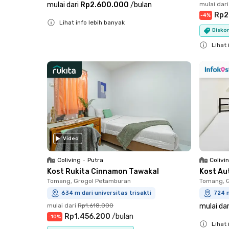
mulai dari
Rp2.600.000
/
bulan
mulai dari
Rp2
-
4
%
Lihat info lebih banyak
Disko
Close
Lihat 
Close
Video
Coliving
•
Putra
Colivi
Kost Rukita Cinnamon Tawakal
Kost Au
Tomang, Grogol Petamburan
Tomang, 
634 m dari universitas trisakti
724 m
mulai dari
Rp1.618.000
mulai dar
Rp1.456.200
/
bulan
-
10
%
Lihat 