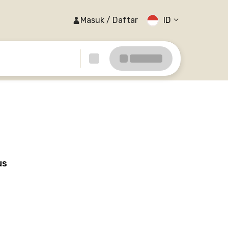
Masuk / Daftar
ID
us