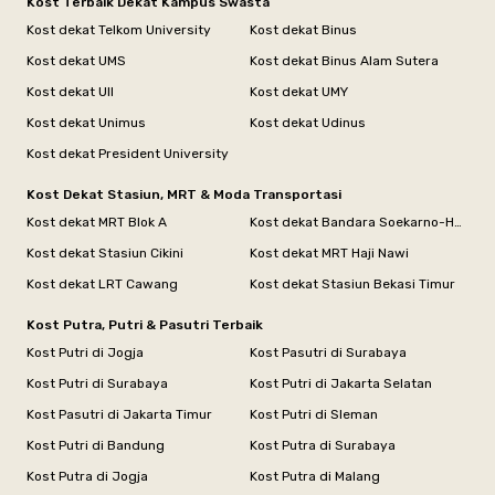
Kost Terbaik Dekat Kampus Swasta
Kost dekat Telkom University
Kost dekat Binus
Kost dekat UMS
Kost dekat Binus Alam Sutera
Kost dekat UII
Kost dekat UMY
Kost dekat Unimus
Kost dekat Udinus
Kost dekat President University
Kost Dekat Stasiun, MRT & Moda Transportasi
Kost dekat MRT Blok A
Kost dekat Bandara Soekarno-Hatta
Kost dekat Stasiun Cikini
Kost dekat MRT Haji Nawi
Kost dekat LRT Cawang
Kost dekat Stasiun Bekasi Timur
Kost Putra, Putri & Pasutri Terbaik
Kost Putri di Jogja
Kost Pasutri di Surabaya
Kost Putri di Surabaya
Kost Putri di Jakarta Selatan
Kost Pasutri di Jakarta Timur
Kost Putri di Sleman
Kost Putri di Bandung
Kost Putra di Surabaya
Kost Putra di Jogja
Kost Putra di Malang