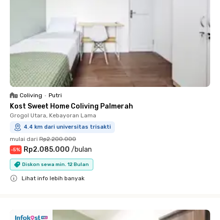
Coliving
•
Putri
Kost Sweet Home Coliving Palmerah
Grogol Utara, Kebayoran Lama
4.4 km dari universitas trisakti
mulai dari
Rp2.200.000
Rp2.085.000
/
bulan
-
5
%
Diskon sewa min. 12 Bulan
Lihat info lebih banyak
Close