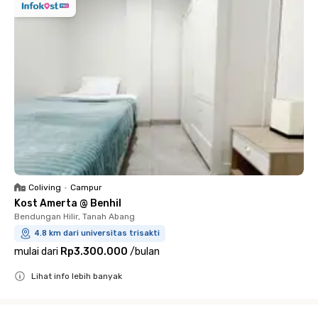
Coliving
•
Campur
Kost Amerta @ Benhil
Bendungan Hilir, Tanah Abang
4.8 km dari universitas trisakti
mulai dari
Rp3.300.000
/
bulan
Lihat info lebih banyak
Close