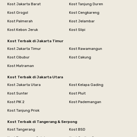
Kost Jakarta Barat
Kost Tanjung Duren
Kost Grogol
Kost Cengkareng
Kost Palmerah
Kost Jelambar
Kost Kebon Jeruk
Kost Slipi
Kost Terbaik di Jakarta Timur
Kost Jakarta Timur
Kost Rawamangun
Kost Cibubur
Kost Cakung
Kost Matraman
Kost Terbaik di Jakarta Utara
Kost Jakarta Utara
Kost Kelapa Gading
Kost Sunter
Kost Pluit
Kost PIK 2
Kost Pademangan
Kost Tanjung Priok
Kost Terbaik di Tangerang & Serpong
Kost Tangerang
Kost BSD