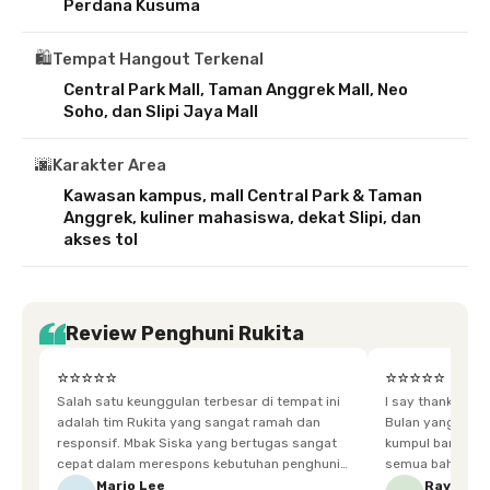
Perdana Kusuma
🛍️
Tempat Hangout Terkenal
Central Park Mall, Taman Anggrek Mall, Neo
Soho, dan Slipi Jaya Mall
🌆
Karakter Area
Kawasan kampus, mall Central Park & Taman
Anggrek, kuliner mahasiswa, dekat Slipi, dan
akses tol
Review Penghuni Rukita
⭐⭐⭐⭐⭐
⭐⭐⭐⭐⭐
Salah satu keunggulan terbesar di tempat ini
I say thankyou s
adalah tim Rukita yang sangat ramah dan
Bulan yang super happy! banyak tem
responsif. Mbak Siska yang bertugas sangat
kumpul bareng mak
cepat dalam merespons kebutuhan penghuni.
semua bahagia ad
Ketika saya meminta keset karena sempat
mgkn saran dari air aja & kebersihan lebih di
Mario Lee
Ravena