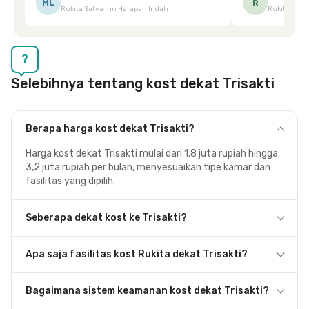
ML
R
Rukita Satya Inn Harapan Indah
Rukita Dimi
terpeleset, permintaan tersebut langsung
tingkatka
dipenuhi dengan cepat. Terima kasih Mbak
Siska.
?
Selebihnya tentang kost dekat Trisakti
Berapa harga kost dekat Trisakti?
Harga kost dekat Trisakti mulai dari 1,8 juta rupiah hingga
3,2 juta rupiah per bulan, menyesuaikan tipe kamar dan
fasilitas yang dipilih.
Seberapa dekat kost ke Trisakti?
Apa saja fasilitas kost Rukita dekat Trisakti?
Bagaimana sistem keamanan kost dekat Trisakti?