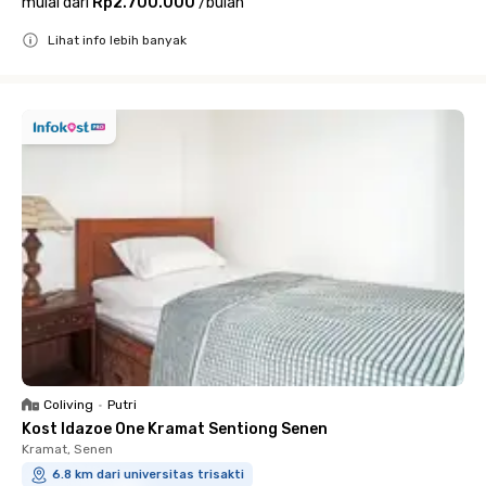
mulai dari
Rp2.700.000
/
bulan
Lihat info lebih banyak
Close
Coliving
•
Putri
Kost Idazoe One Kramat Sentiong Senen
Kramat, Senen
6.8 km dari universitas trisakti