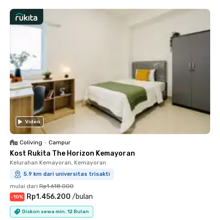
Video
Coliving
•
Campur
Kost Rukita The Horizon Kemayoran
Kelurahan Kemayoran, Kemayoran
5.9 km dari universitas trisakti
mulai dari
Rp1.618.000
Rp1.456.200
/
bulan
-
10
%
Diskon sewa min. 12 Bulan