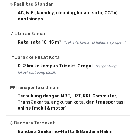
✨
Fasilitas Standar
AC, WiFi, laundry, cleaning, kasur, sofa, CCTV,
dan lainnya
📐
Ukuran Kamar
Rata-rata 10-15 m²
*cek info kamar di halaman properti
📍
Jarak ke Pusat Kota
0-2 km ke kampus Trisakti Grogol
*tergantung
lokasi kost yang dipilih
🚌
Transportasi Umum
Terhubung dengan MRT, LRT, KRL Commuter,
TransJakarta, angkutan kota, dan transportasi
online (mobil & motor)
✈️
Bandara Terdekat
Bandara Soekarno-Hatta & Bandara Halim