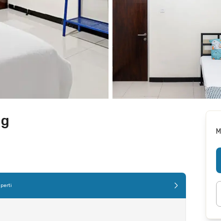
ng
M
perti