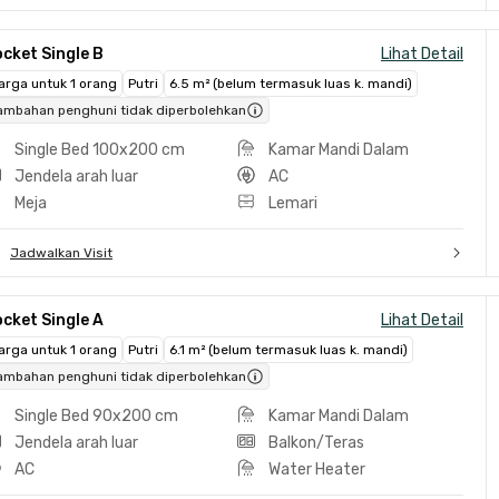
cket Single B
Lihat Detail
arga untuk 1 orang
Putri
6.5 m² (belum termasuk luas k. mandi)
ambahan penghuni tidak diperbolehkan
Single Bed 100x200 cm
Kamar Mandi Dalam
Jendela arah luar
AC
Meja
Lemari
Jadwalkan Visit
cket Single A
Lihat Detail
arga untuk 1 orang
Putri
6.1 m² (belum termasuk luas k. mandi)
ambahan penghuni tidak diperbolehkan
Single Bed 90x200 cm
Kamar Mandi Dalam
Jendela arah luar
Balkon/Teras
AC
Water Heater