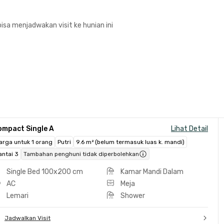
isa menjadwakan visit ke hunian ini
ompact Single A
Lihat Detail
arga untuk 1 orang
Putri
9.6 m² (belum termasuk luas k. mandi)
antai 3
Tambahan penghuni tidak diperbolehkan
Single Bed 100x200 cm
Kamar Mandi Dalam
AC
Meja
Lemari
Shower
Jadwalkan Visit