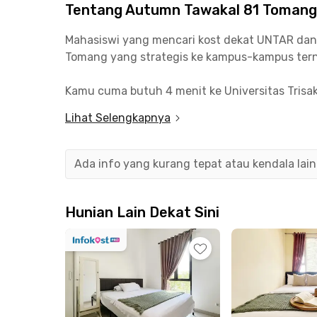
Tentang Autumn Tawakal 81 Tomang
Mahasiswi yang mencari kost dekat UNTAR dan T
Tomang yang strategis ke kampus-kampus tern
Kamu cuma butuh 4 menit ke Universitas Trisak
perkantoran di Slipi, Hayam Wuruk, Sudirman, m
Lihat Selengkapnya
Kost Tomang Jakarta Barat ini dikelilingi oleh
Bakar Kalasan Sandjaja, O'Good Coffee & Eater
Ada info yang kurang tepat atau kendala lai
Ciputra Jakarta bisa dicapai sekitar 13 menit b
Semua kamar di Autumn Tawakal 81 Tomang dilen
Hunian Lain Dekat Sini
jasa pembersihan by request di kost coliving ek
lebih irit.
Yuk, pindah ke Rukita dan nikmati pengalam
Cari kost lain di Jakarta Barat