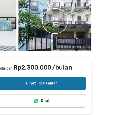
+
2
Rp2.300.000
/bulan
ulai dari
Termasuk internet/wifi, laundry, cleaning
Lihat Tipe Kamar
Chat