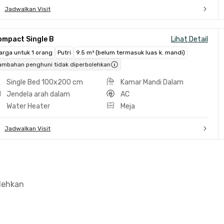
Jadwalkan Visit
ompact Single B
Lihat Detail
arga untuk 1 orang
Putri
9.5 m² (belum termasuk luas k. mandi)
ambahan penghuni tidak diperbolehkan
Single Bed 100x200 cm
Kamar Mandi Dalam
Jendela arah dalam
AC
Water Heater
Meja
Jadwalkan Visit
olehkan