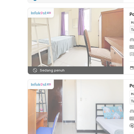
Po
H
T
Sedang penuh
Po
H
T