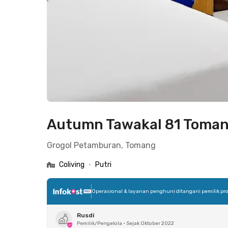
Autumn Tawakal 81 Toma
Grogol Petamburan, Tomang
Coliving
•
Putri
Operasional & layanan penghuni ditangani pemilik pro
Rusdi
Pemilik/Pengelola
•
Sejak Oktober 2022