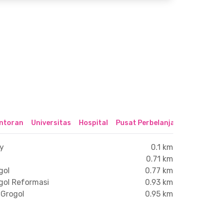
ntoran
Universitas
Hospital
Pusat Perbelanjaan & Hibura
xy
0.1 km
0.71 km
gol
0.77 km
gol Reformasi
0.93 km
 Grogol
0.95 km