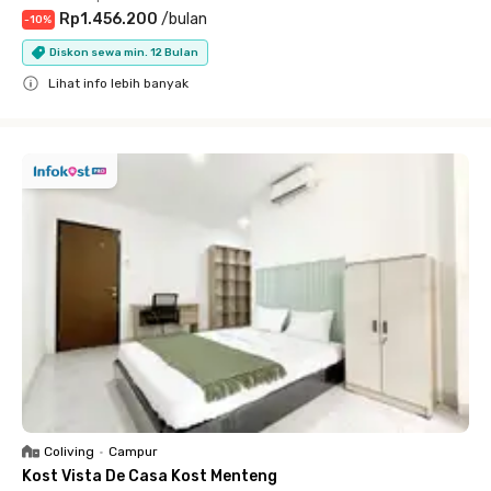
Rp1.456.200
/
bulan
-
10
%
Diskon sewa min. 12 Bulan
Lihat info lebih banyak
Close
Coliving
•
Campur
Kost Vista De Casa Kost Menteng