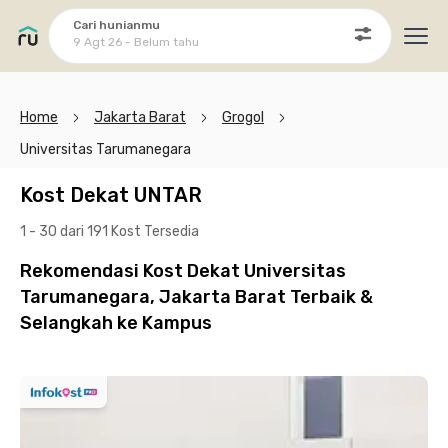
Cari hunianmu
9 Agt 26 - Belum tahu
Ope
Home
Jakarta Barat
Grogol
Universitas Tarumanegara
Kost Dekat UNTAR
1 - 30 dari 191 Kost
Tersedia
Rekomendasi Kost Dekat Universitas
Tarumanegara, Jakarta Barat Terbaik &
Selangkah ke Kampus