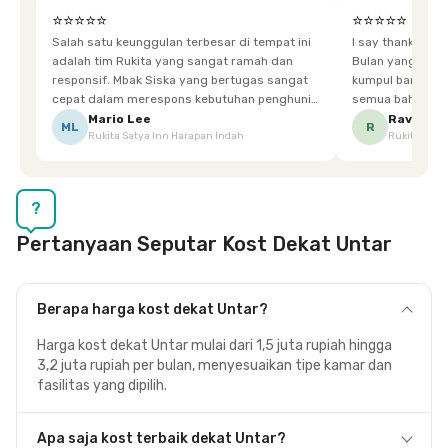
⭐⭐⭐⭐⭐
⭐⭐⭐⭐⭐
Salah satu keunggulan terbesar di tempat ini
I say thankyou s
adalah tim Rukita yang sangat ramah dan
Bulan yang super happy! banyak tem
responsif. Mbak Siska yang bertugas sangat
kumpul bareng mak
cepat dalam merespons kebutuhan penghuni.
semua bahagia ad
Ketika saya meminta keset karena sempat
mgkn saran dari air aja & kebersihan lebih di
Mario Lee
Ravena
ML
R
Rukita Satya Inn Harapan Indah
Rukita Dimi
terpeleset, permintaan tersebut langsung
tingkatka
dipenuhi dengan cepat. Terima kasih Mbak
Siska.
?
Pertanyaan Seputar Kost Dekat Untar
Berapa harga kost dekat Untar?
Harga kost dekat Untar mulai dari 1,5 juta rupiah hingga
3,2 juta rupiah per bulan, menyesuaikan tipe kamar dan
fasilitas yang dipilih.
Apa saja kost terbaik dekat Untar?