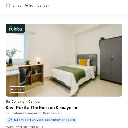
Lihat info lebih banyak
Close
Video
Coliving
•
Campur
Kost Rukita The Horizon Kemayoran
Kelurahan Kemayoran, Kemayoran
6.1 km dari universitas tarumanegara
mulai dari
Rp1.618.000