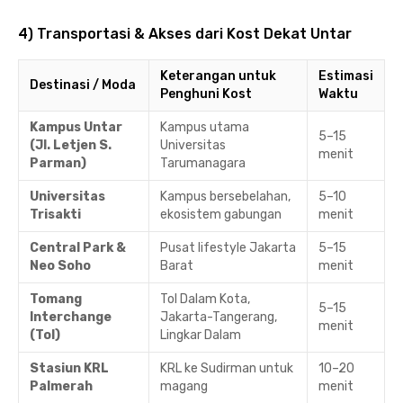
4) Transportasi & Akses dari Kost Dekat Untar
Keterangan untuk
Estimasi
Destinasi / Moda
Penghuni Kost
Waktu
Kampus Untar
Kampus utama
5–15
(Jl. Letjen S.
Universitas
menit
Parman)
Tarumanagara
Universitas
Kampus bersebelahan,
5–10
Trisakti
ekosistem gabungan
menit
Central Park &
Pusat lifestyle Jakarta
5–15
Neo Soho
Barat
menit
Tomang
Tol Dalam Kota,
5–15
Interchange
Jakarta-Tangerang,
menit
(Tol)
Lingkar Dalam
Stasiun KRL
KRL ke Sudirman untuk
10–20
Palmerah
magang
menit