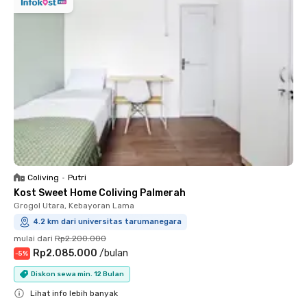
Coliving
•
Putri
Kost Sweet Home Coliving Palmerah
Grogol Utara, Kebayoran Lama
4.2 km dari universitas tarumanegara
mulai dari
Rp2.200.000
Rp2.085.000
/
bulan
-
5
%
Diskon sewa min. 12 Bulan
Lihat info lebih banyak