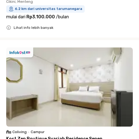
Cikini, Menteng
6.2 km dari universitas tarumanegara
mulai dari
Rp3.100.000
/
bulan
Lihat info lebih banyak
Close
Coliving
•
Campur
Kost Zen Boutique Syariah Residence Senen