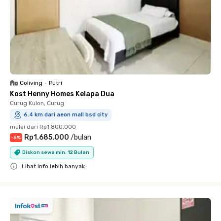
Coliving
•
Putri
Kost Henny Homes Kelapa Dua
Curug Kulon, Curug
6.4 km dari aeon mall bsd city
mulai dari
Rp1.800.000
Rp1.685.000
/
bulan
-
6
%
Diskon sewa min. 12 Bulan
Lihat info lebih banyak
Close