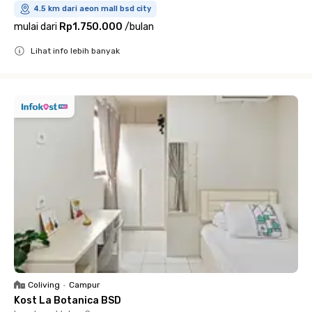
4.5 km dari aeon mall bsd city
mulai dari
Rp1.750.000
/
bulan
Lihat info lebih banyak
Close
Coliving
•
Campur
Kost La Botanica BSD