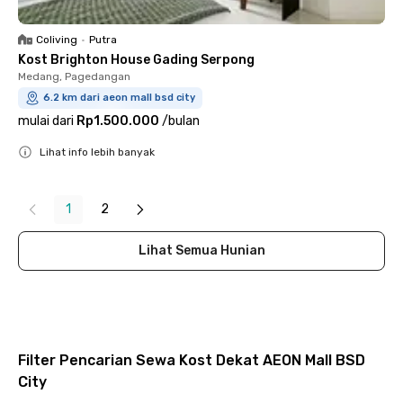
Coliving
•
Putra
Kost Brighton House Gading Serpong
Medang, Pagedangan
6.2 km dari aeon mall bsd city
mulai dari
Rp1.500.000
/
bulan
Lihat info lebih banyak
Close
1
2
Lihat Semua Hunian
Filter Pencarian Sewa Kost Dekat AEON Mall BSD
City