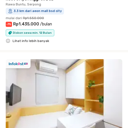
Rawa Buntu, Serpong
3.3 km dari aeon mall bsd city
mulai dari
Rp1.550.000
Rp1.435.000
/
bulan
-
7
%
Diskon sewa min. 12 Bulan
Lihat info lebih banyak
Close