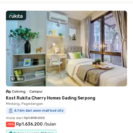
360
Coliving
•
Campur
Kost Rukita Cherry Homes Gading Serpong
Medang, Pagedangan
6.1 km dari aeon mall bsd city
mulai dari
Rp1.818.000
Rp1.636.200
/
bulan
-
10
%