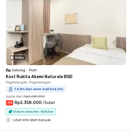
Video
Coliving
•
Putri
Kost Rukita Akemi Naturale BSD
Pagedangan, Pagedangan
1.4 km dari aeon mall bsd city
mulai dari
Rp2.618.000
Rp2.358.000
/
bulan
-
9
%
Diskon sewa min. 12 Bulan
Lihat info lebih banyak
Close