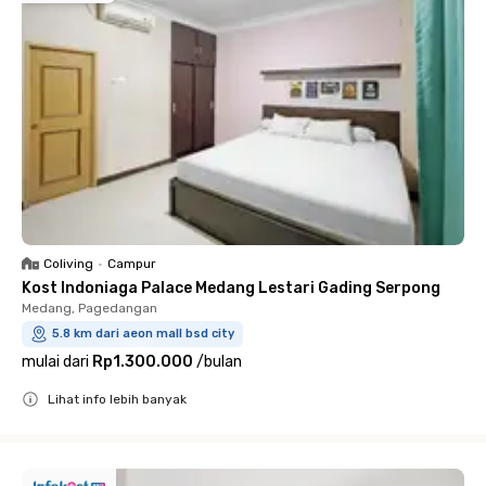
Coliving
•
Campur
Kost Indoniaga Palace Medang Lestari Gading Serpong
Medang, Pagedangan
5.8 km dari aeon mall bsd city
mulai dari
Rp1.300.000
/
bulan
Lihat info lebih banyak
Close