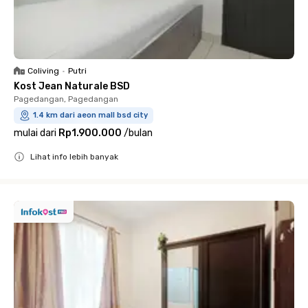
Coliving
•
Putri
Kost Jean Naturale BSD
Pagedangan, Pagedangan
1.4 km dari aeon mall bsd city
mulai dari
Rp1.900.000
/
bulan
Lihat info lebih banyak
Close