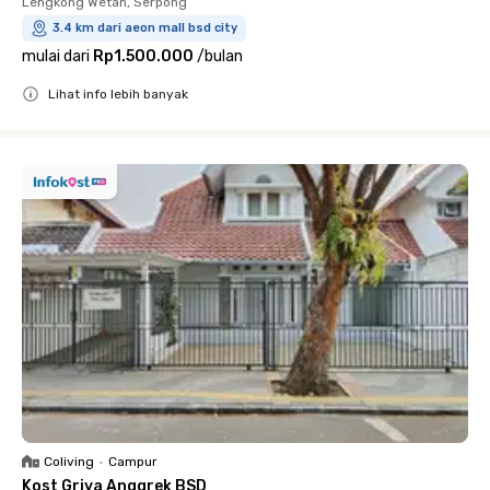
Lengkong Wetan, Serpong
3.4 km dari aeon mall bsd city
mulai dari
Rp1.500.000
/
bulan
Lihat info lebih banyak
Close
Coliving
•
Campur
Kost Griya Anggrek BSD