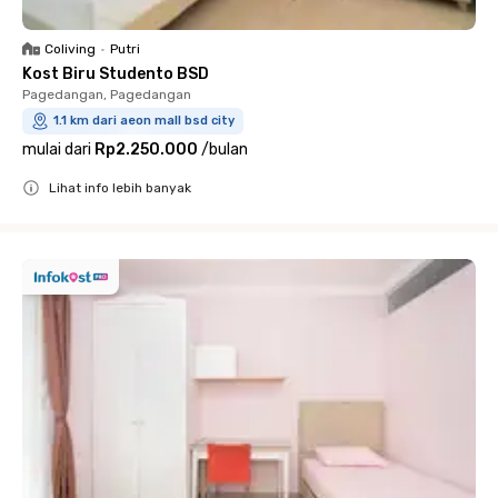
Coliving
•
Putri
Kost Biru Studento BSD
Pagedangan, Pagedangan
1.1 km dari aeon mall bsd city
mulai dari
Rp2.250.000
/
bulan
Lihat info lebih banyak
Close