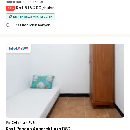
mulai dari
Rp2.018.000
Rp1.816.200
/
bulan
-
10
%
Diskon sewa min. 12 Bulan
Lihat info lebih banyak
Close
Coliving
•
Putri
Kost Pandan Anggrek Loka BSD