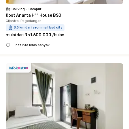
Coliving
•
Campur
Kost Anarta H11 House BSD
Cijantra, Pagedangan
3.0 km dari aeon mall bsd city
mulai dari
Rp1.600.000
/
bulan
Lihat info lebih banyak
Close