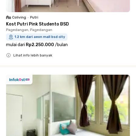
Coliving
•
Putri
Kost Putri Pink Studento BSD
Pagedangan, Pagedangan
1.2 km dari aeon mall bsd city
mulai dari
Rp2.250.000
/
bulan
Lihat info lebih banyak
Close