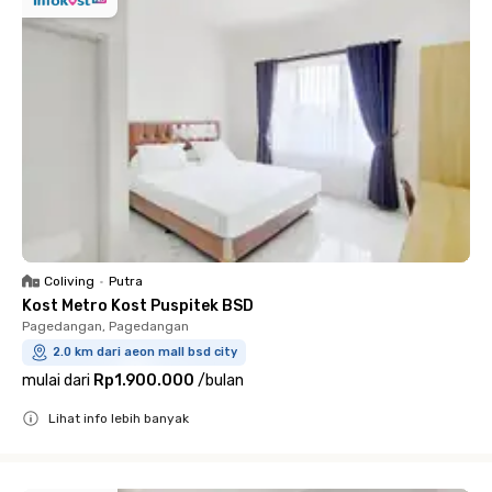
Coliving
•
Putra
Kost Metro Kost Puspitek BSD
Pagedangan, Pagedangan
2.0 km dari aeon mall bsd city
mulai dari
Rp1.900.000
/
bulan
Lihat info lebih banyak
Close