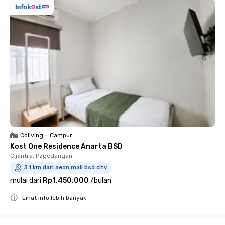
Coliving
•
Campur
Kost One Residence Anarta BSD
Cijantra, Pagedangan
3.1 km dari aeon mall bsd city
mulai dari
Rp1.450.000
/
bulan
Lihat info lebih banyak
Close