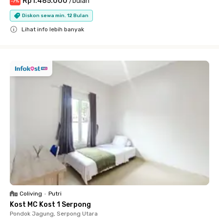
Rp1.485.000
/
bulan
-
7
%
Diskon sewa min. 12 Bulan
Lihat info lebih banyak
Close
Coliving
•
Putri
Kost MC Kost 1 Serpong
Pondok Jagung, Serpong Utara