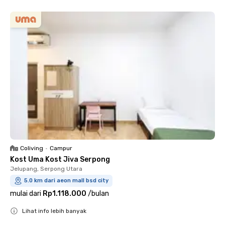
Coliving
•
Campur
Kost Uma Kost Jiva Serpong
Jelupang, Serpong Utara
5.0 km dari aeon mall bsd city
mulai dari
Rp1.118.000
/
bulan
Lihat info lebih banyak
Close