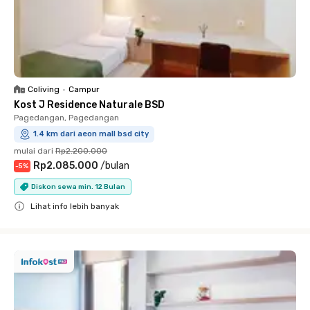
Coliving
•
Campur
Kost J Residence Naturale BSD
Pagedangan, Pagedangan
1.4 km dari aeon mall bsd city
mulai dari
Rp2.200.000
Rp2.085.000
/
bulan
-
5
%
Diskon sewa min. 12 Bulan
Lihat info lebih banyak
Close