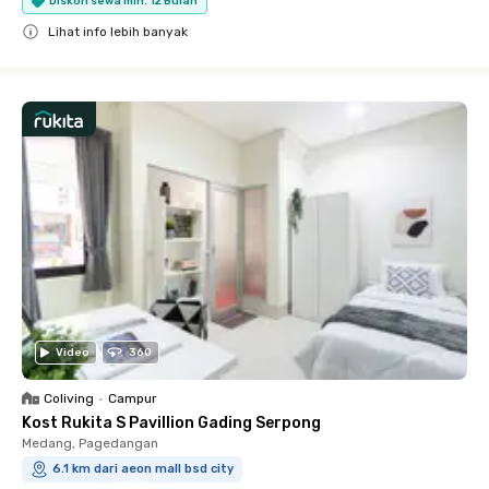
Diskon sewa min. 12 Bulan
Lihat info lebih banyak
Close
Video
360
Coliving
•
Campur
Kost Rukita S Pavillion Gading Serpong
Medang, Pagedangan
6.1 km dari aeon mall bsd city