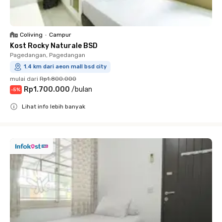
Coliving
•
Campur
Kost Rocky Naturale BSD
Pagedangan, Pagedangan
1.4 km dari aeon mall bsd city
mulai dari
Rp1.800.000
Rp1.700.000
/
bulan
-
5
%
Lihat info lebih banyak
Close