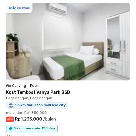
Coliving
•
Putri
Kost Temkost Vanya Park BSD
Pagedangan, Pagedangan
3.3 km dari aeon mall bsd city
mulai dari
Rp1.350.000
Rp1.235.000
/
bulan
-
8
%
Diskon sewa min. 12 Bulan