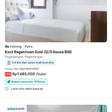
Coliving
•
Putra
Kost Regentown Gold J2/3 House BSD
Pagedangan, Pagedangan
1.4 km dari aeon mall bsd city
mulai dari
Rp1.800.000
Rp1.685.000
/
bulan
-
6
%
Diskon sewa min. 12 Bulan
Lihat info lebih banyak
Close