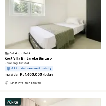
Coliving
•
Putri
Kost Villa Bintaroku Bintaro
Jombang, Ciputat
6.8 km dari aeon mall bsd city
mulai dari
Rp1.600.000
/
bulan
Lihat info lebih banyak
Close