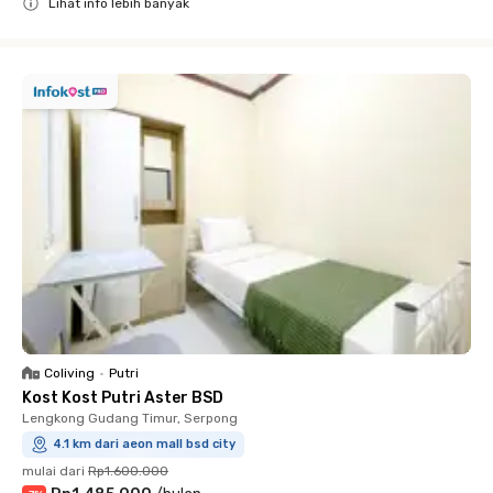
Lihat info lebih banyak
Close
Coliving
•
Putri
Kost Kost Putri Aster BSD
Lengkong Gudang Timur, Serpong
4.1 km dari aeon mall bsd city
mulai dari
Rp1.600.000