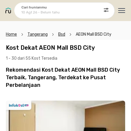
Cari hunianmu
10 Agt 26 - Belum tahu
Ope
Home
Tangerang
Bsd
AEON Mall BSD City
Kost Dekat AEON Mall BSD City
1 - 30 dari 55 Kost
Tersedia
Rekomendasi Kost Dekat AEON Mall BSD City
Terbaik, Tangerang, Terdekat ke Pusat
Perbelanjaan