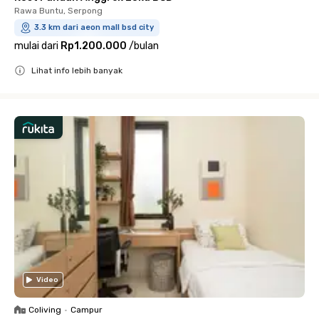
Rawa Buntu, Serpong
3.3 km dari aeon mall bsd city
mulai dari
Rp1.200.000
/
bulan
Lihat info lebih banyak
Close
Video
Coliving
•
Campur