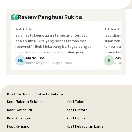
Review Penghuni Rukita
⭐⭐⭐⭐⭐
⭐⭐⭐⭐⭐
Salah satu keunggulan terbesar di tempat ini
I say thankyou s
adalah tim Rukita yang sangat ramah dan
Bulan yang super happy! banyak tem
responsif. Mbak Siska yang bertugas sangat
kumpul bareng mak
cepat dalam merespons kebutuhan penghuni.
semua bahagia ad
Ketika saya meminta keset karena sempat
mgkn saran dari air aja & kebersihan lebih di
Mario Lee
Ravena
ML
R
Rukita Satya Inn Harapan Indah
Rukita Dimi
terpeleset, permintaan tersebut langsung
tingkatka
dipenuhi dengan cepat. Terima kasih Mbak
Siska.
Kost Terbaik di Jakarta Selatan
Kost Jakarta Selatan
Kost Tebet
Kost Setiabudi
Kost Bintaro
Kost Kuningan
Kost Cipete
Kost Kemang
Kost Kebayoran Lama