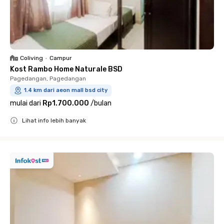
Coliving
•
Campur
Kost Rambo Home Naturale BSD
Pagedangan, Pagedangan
1.4 km dari aeon mall bsd city
mulai dari
Rp1.700.000
/
bulan
Lihat info lebih banyak
Close