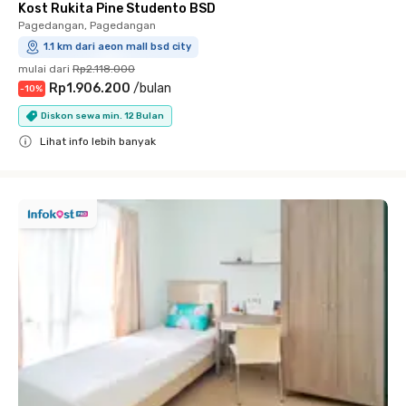
Kost Rukita Pine Studento BSD
Pagedangan, Pagedangan
1.1 km dari aeon mall bsd city
mulai dari
Rp2.118.000
Rp1.906.200
/
bulan
-
10
%
Diskon sewa min. 12 Bulan
Lihat info lebih banyak
Close