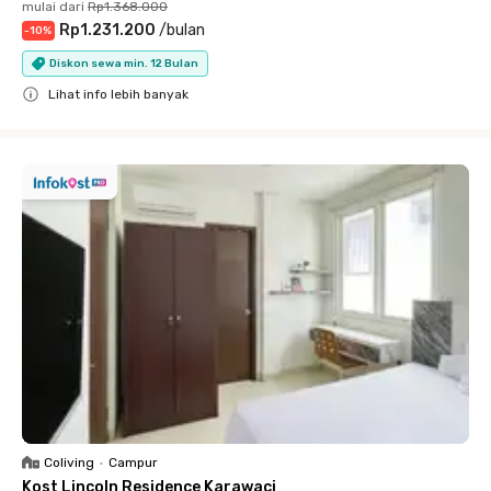
mulai dari
Rp1.368.000
Rp1.231.200
/
bulan
-
10
%
Diskon sewa min. 12 Bulan
Lihat info lebih banyak
Close
Coliving
•
Campur
Kost Lincoln Residence Karawaci