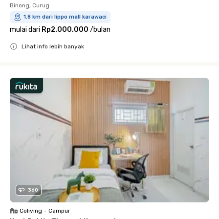
Binong, Curug
1.8 km dari lippo mall karawaci
mulai dari
Rp2.000.000
/
bulan
Lihat info lebih banyak
Close
360
Coliving
•
Campur