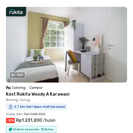
360
Coliving
•
Campur
Kost Rukita Woody A Karawaci
Binong, Curug
2.7 km dari lippo mall karawaci
mulai dari
Rp1.368.000
Rp1.231.200
/
bulan
-
10
%
Diskon sewa min. 12 Bulan