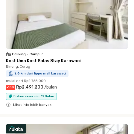
Coliving
•
Campur
Kost Uma Kost Solas Stay Karawaci
Binong, Curug
2.6 km dari lippo mall karawaci
mulai dari
Rp2.768.000
Rp2.491.200
/
bulan
-
10
%
Diskon sewa min. 12 Bulan
Lihat info lebih banyak
Close