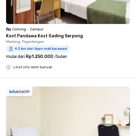
Coliving
•
Campur
Kost Pandawa Kost Gading Serpong
Medang, Pagedangan
4.3 km dari lippo mall karawaci
mulai dari
Rp1.250.000
/
bulan
Lihat info lebih banyak
Close