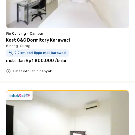
Coliving
•
Campur
Kost C&C Dormitory Karawaci
Binong, Curug
2.2 km dari lippo mall karawaci
mulai dari
Rp1.800.000
/
bulan
Lihat info lebih banyak
Close