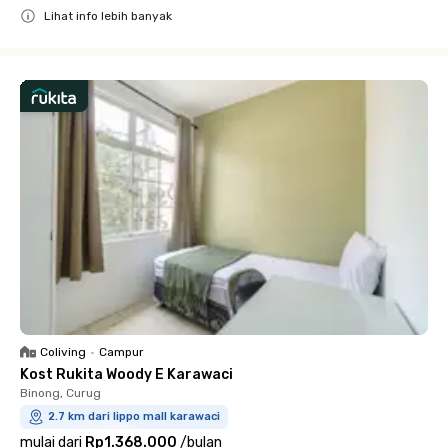
Lihat info lebih banyak
Close
Coliving
•
Campur
Kost Rukita Woody E Karawaci
Binong, Curug
2.7 km dari lippo mall karawaci
mulai dari
Rp1.368.000
/
bulan