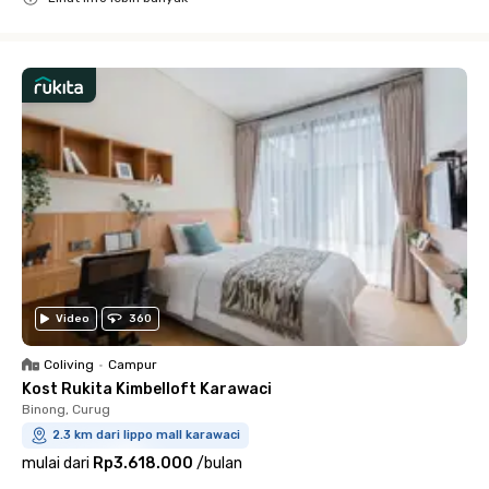
Close
Video
360
Coliving
•
Campur
Kost Rukita Kimbelloft Karawaci
Binong, Curug
2.3 km dari lippo mall karawaci
mulai dari
Rp3.618.000
/
bulan