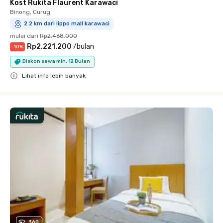
Kost Rukita Flaurent Karawaci
Binong, Curug
2.2 km dari lippo mall karawaci
mulai dari
Rp2.468.000
Rp2.221.200
/
bulan
-
10
%
Diskon sewa min. 12 Bulan
Lihat info lebih banyak
Close
360