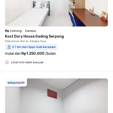
Coliving
•
Campur
Kost Dory House Gading Serpong
Pakulonan Barat, Kelapa Dua
2.7 km dari lippo mall karawaci
mulai dari
Rp1.250.000
/
bulan
Lihat info lebih banyak
Close