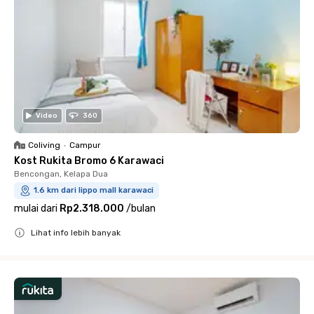
Video
360
Coliving
•
Campur
Kost Rukita Bromo 6 Karawaci
Bencongan, Kelapa Dua
1.6 km dari lippo mall karawaci
mulai dari
Rp2.318.000
/
bulan
Lihat info lebih banyak
Close