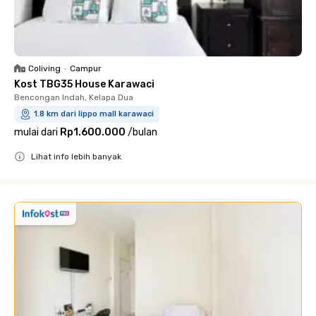
Coliving
•
Campur
Kost TBG35 House Karawaci
Bencongan Indah, Kelapa Dua
1.8 km dari lippo mall karawaci
mulai dari
Rp1.600.000
/
bulan
Lihat info lebih banyak
Close