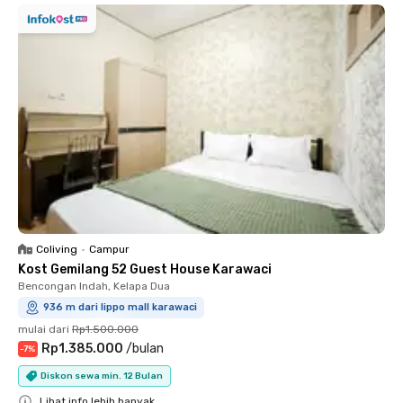
Coliving
•
Campur
Kost Gemilang 52 Guest House Karawaci
Bencongan Indah, Kelapa Dua
936 m dari lippo mall karawaci
mulai dari
Rp1.500.000
Rp1.385.000
/
bulan
-
7
%
Diskon sewa min. 12 Bulan
Lihat info lebih banyak