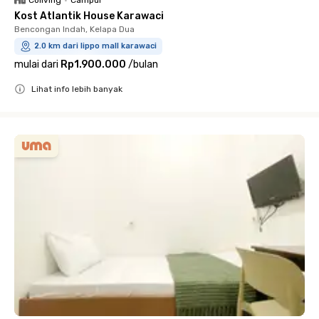
Coliving
•
Campur
Kost Atlantik House Karawaci
Bencongan Indah, Kelapa Dua
2.0 km dari lippo mall karawaci
mulai dari
Rp1.900.000
/
bulan
Lihat info lebih banyak
Close