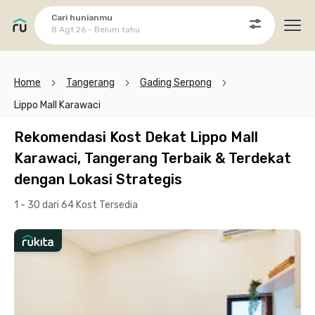
Cari hunianmu
8 Agt 26 - Belum tahu
Ope
Home
Tangerang
Gading Serpong
Lippo Mall Karawaci
Rekomendasi Kost Dekat Lippo Mall
Karawaci, Tangerang Terbaik & Terdekat
dengan Lokasi Strategis
1 - 30 dari 64 Kost
Tersedia