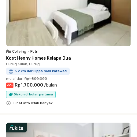
Coliving
•
Putri
Kost Henny Homes Kelapa Dua
Curug Kulon, Curug
3.2 km dari lippo mall karawaci
mulai dari
Rp1.800.000
Rp1.700.000
/
bulan
-
5
%
Diskon di bulan pertama
Lihat info lebih banyak
Close