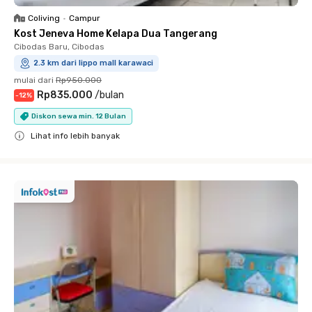
Coliving
•
Campur
Kost Jeneva Home Kelapa Dua Tangerang
Cibodas Baru, Cibodas
2.3 km dari lippo mall karawaci
mulai dari
Rp950.000
Rp835.000
/
bulan
-
12
%
Diskon sewa min. 12 Bulan
Lihat info lebih banyak
Close