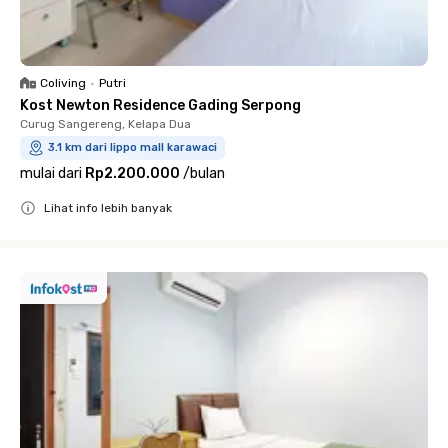
Coliving
•
Putri
Kost Newton Residence Gading Serpong
Curug Sangereng, Kelapa Dua
3.1 km dari lippo mall karawaci
mulai dari
Rp2.200.000
/
bulan
Lihat info lebih banyak
Close