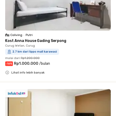
Coliving
•
Putri
Kost Anna House Gading Serpong
Curug Wetan, Curug
2.7 km dari lippo mall karawaci
mulai dari
Rp1.200.000
Rp1.000.000
/
bulan
-
16
%
Lihat info lebih banyak
Close