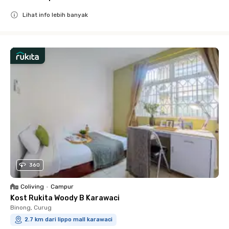
Lihat info lebih banyak
Close
360
Coliving
•
Campur
Kost Rukita Woody B Karawaci
Binong, Curug
2.7 km dari lippo mall karawaci