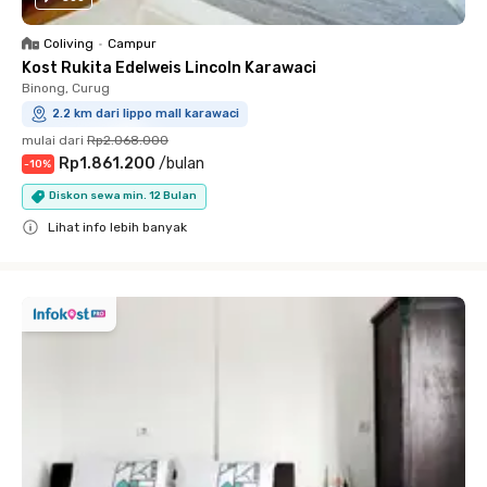
Coliving
•
Campur
Kost Rukita Edelweis Lincoln Karawaci
Binong, Curug
2.2 km dari lippo mall karawaci
mulai dari
Rp2.068.000
Rp1.861.200
/
bulan
-
10
%
Diskon sewa min. 12 Bulan
Lihat info lebih banyak
Close