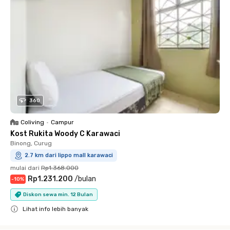
360
Coliving
•
Campur
Kost Rukita Woody C Karawaci
Binong, Curug
2.7 km dari lippo mall karawaci
mulai dari
Rp1.368.000
Rp1.231.200
/
bulan
-
10
%
Diskon sewa min. 12 Bulan
Lihat info lebih banyak
Close