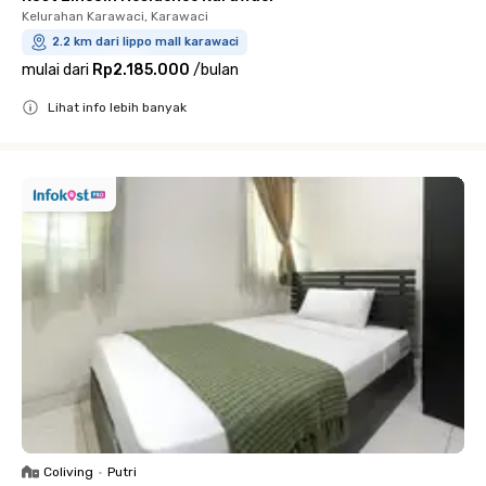
Kelurahan Karawaci, Karawaci
2.2 km dari lippo mall karawaci
mulai dari
Rp2.185.000
/
bulan
Lihat info lebih banyak
Close
Coliving
•
Putri