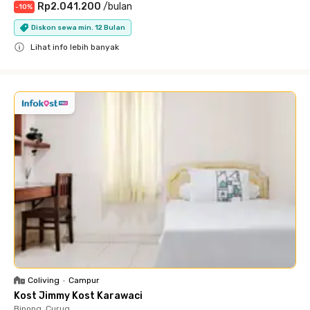
Rp2.041.200
/
bulan
-
10
%
Diskon sewa min. 12 Bulan
Lihat info lebih banyak
Close
Coliving
•
Campur
Kost Jimmy Kost Karawaci
Binong, Curug