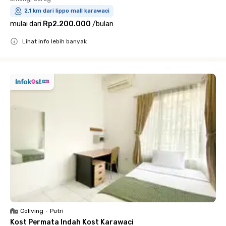
2.1 km dari lippo mall karawaci
mulai dari
Rp2.200.000
/
bulan
Lihat info lebih banyak
Close
Coliving
•
Putri
Kost Permata Indah Kost Karawaci