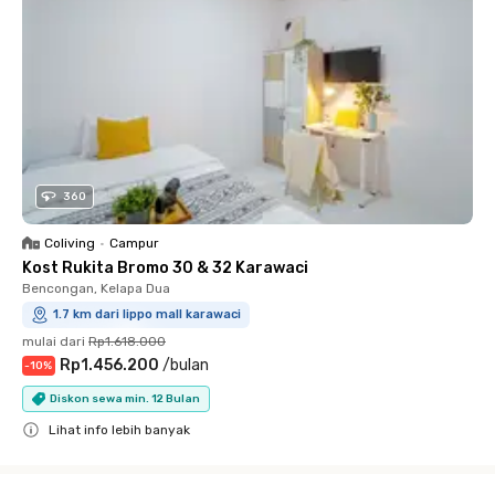
360
Coliving
•
Campur
Kost Rukita Bromo 30 & 32 Karawaci
Bencongan, Kelapa Dua
1.7 km dari lippo mall karawaci
mulai dari
Rp1.618.000
Rp1.456.200
/
bulan
-
10
%
Diskon sewa min. 12 Bulan
Lihat info lebih banyak
Close