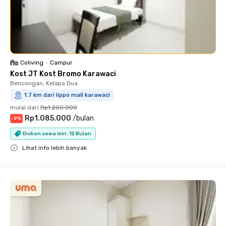
Coliving
•
Campur
Kost JT Kost Bromo Karawaci
Bencongan, Kelapa Dua
1.7 km dari lippo mall karawaci
mulai dari
Rp1.200.000
Rp1.085.000
/
bulan
-
9
%
Diskon sewa min. 12 Bulan
Lihat info lebih banyak
Close