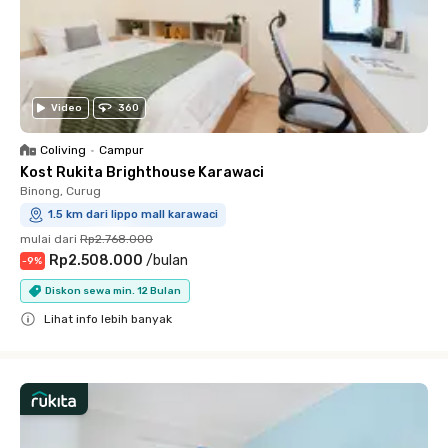
Video
360
Coliving
•
Campur
Kost Rukita Brighthouse Karawaci
Binong, Curug
1.5 km dari lippo mall karawaci
mulai dari
Rp2.768.000
Rp2.508.000
/
bulan
-
9
%
Diskon sewa min. 12 Bulan
Lihat info lebih banyak
Close