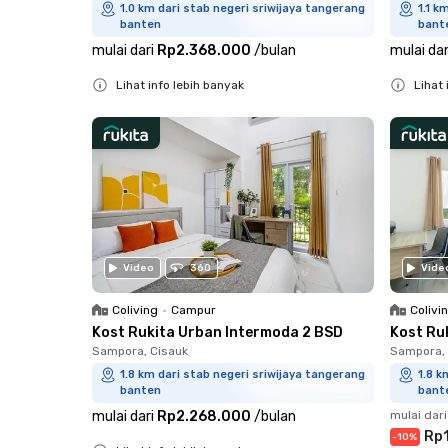
1.0 km dari stab negeri sriwijaya tangerang
1.1 k
banten
bant
mulai dari
Rp2.368.000
/
bulan
mulai dar
Lihat info lebih banyak
Lihat 
Close
Close
Video
360
Vide
Coliving
•
Campur
Colivi
Kost Rukita Urban Intermoda 2 BSD
Kost Ru
Sampora, Cisauk
Sampora, 
1.8 km dari stab negeri sriwijaya tangerang
1.8 k
banten
bant
mulai dari
Rp2.268.000
/
bulan
mulai dari
Rp1
-
10
%