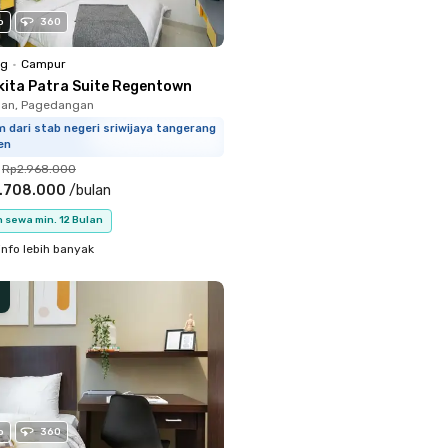
o
360
ng
•
Campur
kita Patra Suite Regentown
an, Pagedangan
 dari stab negeri sriwijaya tangerang
en
Rp2.968.000
.708.000
/
bulan
 sewa min. 12 Bulan
info lebih banyak
o
360