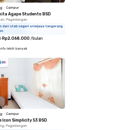
ng
•
Campur
kita Agape Studento BSD
an, Pagedangan
 dari stab negeri sriwijaya tangerang
en
i
Rp2.068.000
/
bulan
info lebih banyak
ng
•
Campur
 Icon Simplicity 53 BSD
ung, Pagedangan