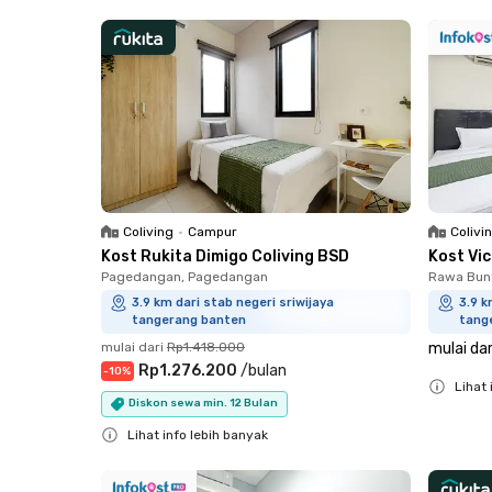
Close
Coliving
•
Campur
Colivi
Kost Rukita Dimigo Coliving BSD
Kost Vi
Pagedangan, Pagedangan
Rawa Bun
3.9 km dari stab negeri sriwijaya
3.9 k
tangerang banten
tang
mulai dari
Rp1.418.000
mulai dar
Rp1.276.200
/
bulan
-
10
%
Lihat 
Diskon sewa min. 12 Bulan
Close
Lihat info lebih banyak
Close