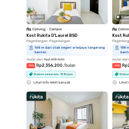
360
Vide
Coliving
•
Campur
Colivi
Kost Rukita D'Laurel BSD
Kost Ru
Pagedangan, Pagedangan
Pagedang
168 m dari stab negeri sriwijaya tangerang
188 m
banten
bant
mulai dari
Rp2.618.000
mulai dari
Rp2.356.200
/
bulan
Rp
-
10
%
-
10
%
Diskon sewa min. 12 Bulan
Diskon
Lihat info lebih banyak
Lihat 
Close
Close