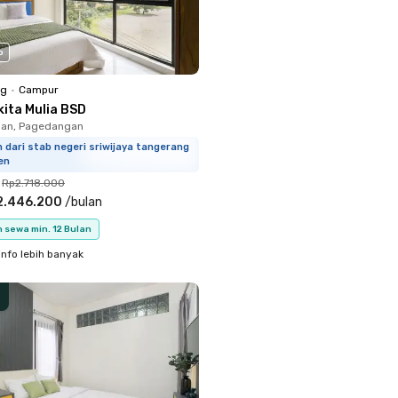
o
ng
•
Campur
kita Mulia BSD
an, Pagedangan
 dari stab negeri sriwijaya tangerang
en
Rp2.718.000
2.446.200
/
bulan
 sewa min. 12 Bulan
info lebih banyak