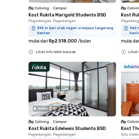
Coliving
•
Campur
Colivi
Kost Rukita Marigold Studento BSD
Kost Ru
Pagedangan, Pagedangan
Pagedang
895 m dari stab negeri sriwijaya tangerang
960 m
banten
bant
mulai dari
Rp2.518.000
/
bulan
mulai dar
Lihat info lebih banyak
Lihat 
Close
Close
Video
360
Coliving
•
Campur
Colivi
Kost Rukita Edelweis Studento BSD
Kost The
Pagedangan, Pagedangan
Situ Gad