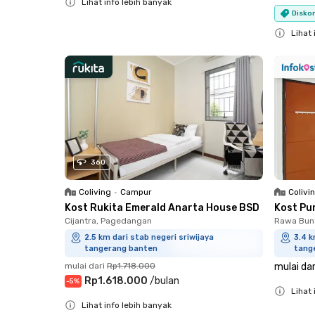
Lihat info lebih banyak
Diskon
Close
Lihat 
Close
360
Coliving
•
Campur
Colivi
Kost Rukita Emerald Anarta House BSD
Kost Pu
Cijantra, Pagedangan
Rawa Bun
2.5 km dari stab negeri sriwijaya
3.4 k
tangerang banten
tang
mulai dari
Rp1.718.000
mulai dar
Rp1.618.000
/
bulan
-
5
%
Lihat 
Lihat info lebih banyak
Close