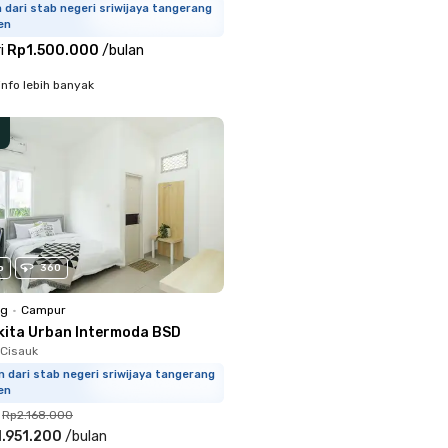
m dari stab negeri sriwijaya tangerang
en
i
Rp1.500.000
/
bulan
info lebih banyak
o
360
ng
•
Campur
kita Urban Intermoda BSD
Cisauk
m dari stab negeri sriwijaya tangerang
en
Rp2.168.000
.951.200
/
bulan