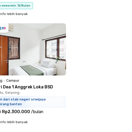
 sewa min. 12 Bulan
info lebih banyak
ng
•
Campur
ri Dea 1 Anggrek Loka BSD
tu, Serpong
m dari stab negeri sriwijaya
erang banten
i
Rp2.300.000
/
bulan
info lebih banyak