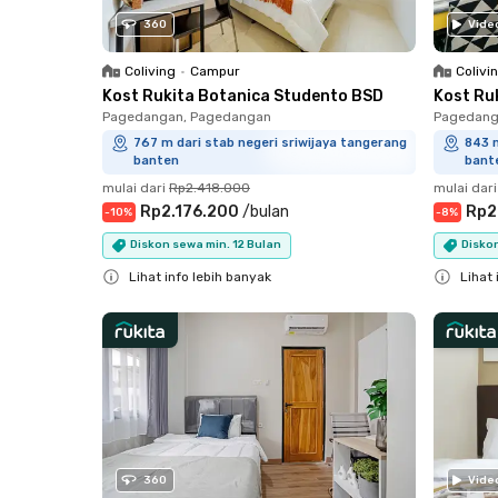
360
Vide
Coliving
•
Campur
Colivi
Kost Rukita Botanica Studento BSD
Kost Ru
Pagedangan, Pagedangan
Pagedang
767 m dari stab negeri sriwijaya tangerang
843 m
banten
bant
mulai dari
Rp2.418.000
mulai dari
Rp2.176.200
/
bulan
Rp2
-
10
%
-
8
%
Diskon sewa min. 12 Bulan
Diskon
Lihat info lebih banyak
Lihat 
Close
Close
360
Vide