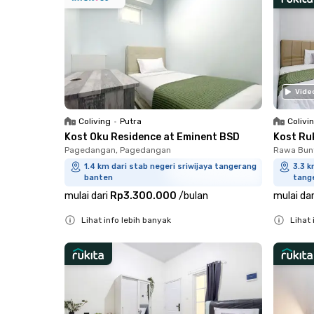
Vide
Coliving
•
Putra
Colivi
Kost Oku Residence at Eminent BSD
Kost Ru
Pagedangan, Pagedangan
Rawa Bun
1.4 km dari stab negeri sriwijaya tangerang
3.3 k
banten
tang
mulai dari
Rp3.300.000
/
bulan
mulai dar
Lihat info lebih banyak
Lihat 
Close
Close