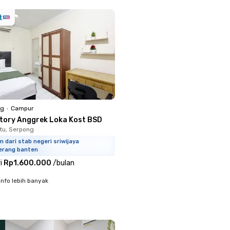
ng
•
Campur
ctory Anggrek Loka Kost BSD
tu, Serpong
m dari stab negeri sriwijaya
erang banten
i
Rp1.600.000
/
bulan
info lebih banyak