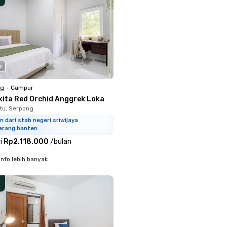
o
ng
•
Campur
kita Red Orchid Anggrek Loka
tu, Serpong
m dari stab negeri sriwijaya
erang banten
i
Rp2.118.000
/
bulan
info lebih banyak