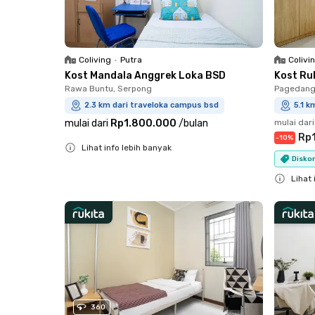
Coliving
•
Putra
Colivi
Kost Mandala Anggrek Loka BSD
Kost Ru
Rawa Buntu, Serpong
Pagedang
2.3 km dari traveloka campus bsd
5.1 k
mulai dari
Rp1.800.000
/
bulan
mulai dari
Rp
-
10
%
Lihat info lebih banyak
Diskon
Close
Lihat 
Close
360