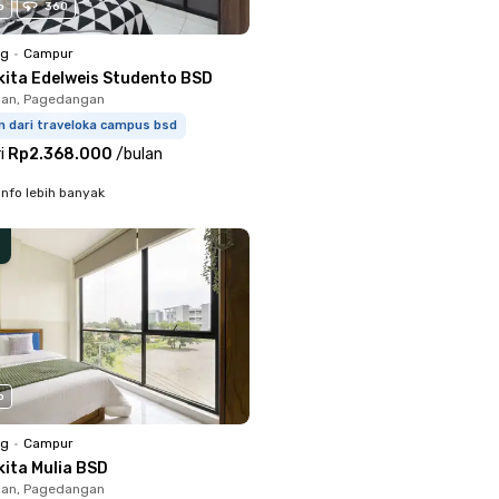
o
360
ng
•
Campur
kita Edelweis Studento BSD
an, Pagedangan
m dari traveloka campus bsd
i
Rp2.368.000
/
bulan
info lebih banyak
o
ng
•
Campur
kita Mulia BSD
an, Pagedangan