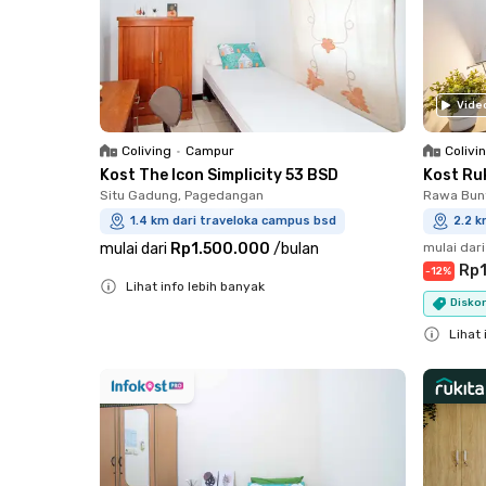
Vide
Coliving
•
Campur
Colivi
Kost The Icon Simplicity 53 BSD
Kost Ru
Situ Gadung, Pagedangan
Rawa Bun
1.4 km dari traveloka campus bsd
2.2 k
mulai dari
Rp1.500.000
/
bulan
mulai dari
Rp1
-
12
%
Lihat info lebih banyak
Diskon
Close
Lihat 
Close