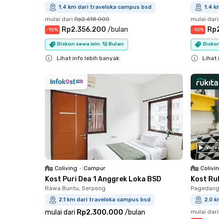
1.4 km dari traveloka campus bsd
1.4 k
mulai dari
Rp2.618.000
mulai dari
Rp2.356.200
/
bulan
Rp
-
10
%
-
10
%
Diskon sewa min. 12 Bulan
Diskon
Lihat info lebih banyak
Lihat 
Close
Close
Vide
Coliving
•
Campur
Colivi
Kost Puri Dea 1 Anggrek Loka BSD
Kost Ru
Rawa Buntu, Serpong
Pagedang
2.1 km dari traveloka campus bsd
2.0 k
mulai dari
Rp2.300.000
/
bulan
mulai dari