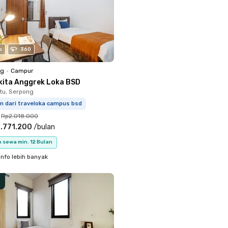
o
360
ng
•
Campur
kita Anggrek Loka BSD
tu, Serpong
m dari traveloka campus bsd
Rp2.018.000
.771.200
/
bulan
 sewa min. 12 Bulan
info lebih banyak