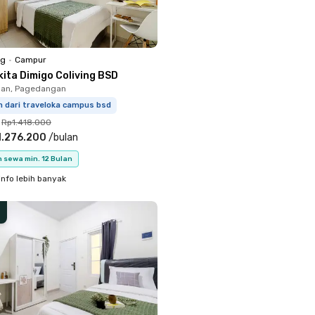
ng
•
Campur
kita Dimigo Coliving BSD
an, Pagedangan
m dari traveloka campus bsd
Rp1.418.000
1.276.200
/
bulan
 sewa min. 12 Bulan
info lebih banyak