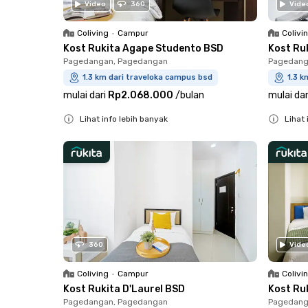
Video
360
Vide
Coliving
•
Campur
Colivi
Kost Rukita Agape Studento BSD
Kost Ru
Pagedangan, Pagedangan
Pagedang
1.3 km dari traveloka campus bsd
1.3 k
mulai dari
Rp2.068.000
/
bulan
mulai dar
Lihat info lebih banyak
Lihat 
Close
Close
360
Vide
Coliving
•
Campur
Colivi
Kost Rukita D'Laurel BSD
Kost Ru
Pagedangan, Pagedangan
Pagedang