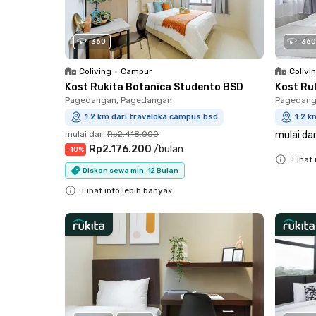
360
360
Coliving
•
Campur
Colivi
Kost Rukita Botanica Studento BSD
Kost Ru
Pagedangan, Pagedangan
Pagedang
1.2 km dari traveloka campus bsd
1.2 k
mulai dari
Rp2.418.000
mulai dar
Rp2.176.200
/
bulan
-
10
%
Lihat 
Diskon sewa min. 12 Bulan
Close
Lihat info lebih banyak
Close