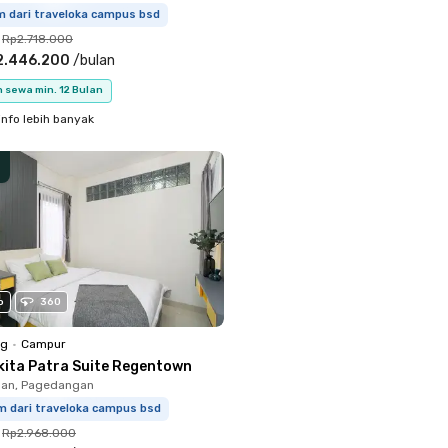
m dari traveloka campus bsd
Rp2.718.000
2.446.200
/
bulan
 sewa min. 12 Bulan
info lebih banyak
o
360
ng
•
Campur
kita Patra Suite Regentown
an, Pagedangan
m dari traveloka campus bsd
Rp2.968.000