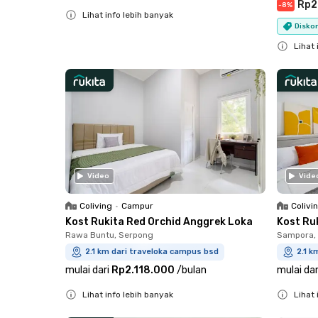
Rp2
-
8
%
Lihat info lebih banyak
Diskon
Close
Lihat 
Close
Video
Vide
Coliving
•
Campur
Colivi
Kost Rukita Red Orchid Anggrek Loka
Kost Ru
Rawa Buntu, Serpong
Sampora, 
2.1 km dari traveloka campus bsd
2.1 k
mulai dari
Rp2.118.000
/
bulan
mulai dar
Lihat info lebih banyak
Lihat 
Close
Close