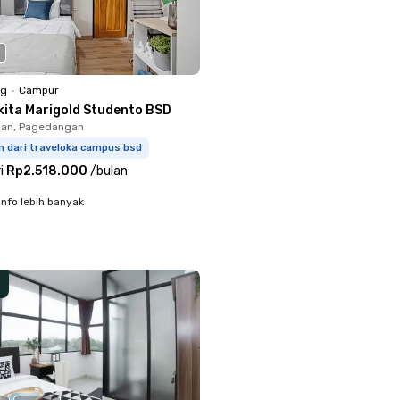
ng
•
Campur
kita Marigold Studento BSD
an, Pagedangan
m dari traveloka campus bsd
i
Rp2.518.000
/
bulan
info lebih banyak