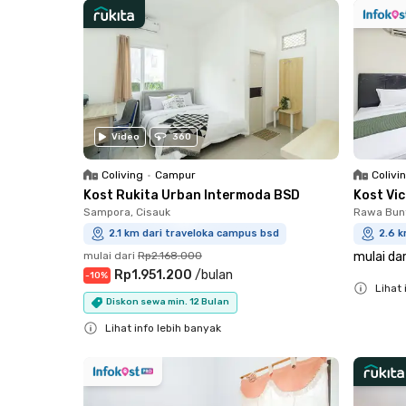
Video
360
Coliving
•
Campur
Colivi
Kost Rukita Urban Intermoda BSD
Kost Vi
Sampora, Cisauk
Rawa Bun
2.1 km dari traveloka campus bsd
2.6 k
mulai dari
Rp2.168.000
mulai dar
Rp1.951.200
/
bulan
-
10
%
Lihat 
Diskon sewa min. 12 Bulan
Close
Lihat info lebih banyak
Close