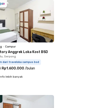
ng
•
Campur
ctory Anggrek Loka Kost BSD
tu, Serpong
m dari traveloka campus bsd
i
Rp1.600.000
/
bulan
info lebih banyak