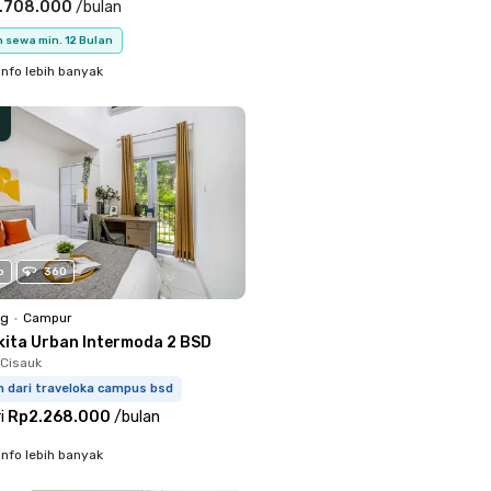
.708.000
/
bulan
 sewa min. 12 Bulan
info lebih banyak
o
360
ng
•
Campur
kita Urban Intermoda 2 BSD
Cisauk
m dari traveloka campus bsd
i
Rp2.268.000
/
bulan
info lebih banyak