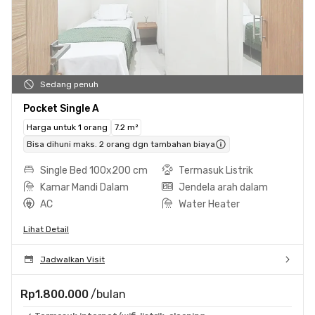
Sedang penuh
Pocket Single A
Harga untuk 1 orang
7.2 m²
Bisa dihuni maks. 2 orang dgn tambahan biaya
Single Bed 100x200 cm
Termasuk Listrik
Kamar Mandi Dalam
Jendela arah dalam
AC
Water Heater
Lihat Detail
Jadwalkan Visit
Rp1.800.000
/bulan