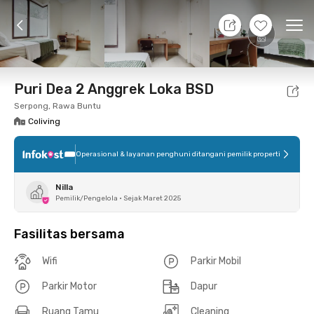
10 Agt 26 - Belum tahu
+
6
Ope
Foto
Fasilitas bersama
Lokasi
Kamar
Atura
Puri Dea 2 Anggrek Loka BSD
Serpong, Rawa Buntu
Coliving
Operasional & layanan penghuni ditangani pemilik properti
Nilla
Pemilik/Pengelola
•
Sejak Maret 2025
Fasilitas bersama
Wifi
Parkir Mobil
Parkir Motor
Dapur
Ruang Tamu
Cleaning