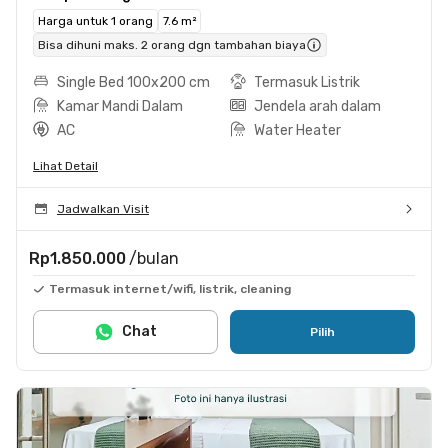
Harga untuk 1 orang
7.6 m²
Bisa dihuni maks. 2 orang dgn tambahan biaya
Single Bed 100x200 cm
Termasuk Listrik
Kamar Mandi Dalam
Jendela arah dalam
AC
Water Heater
Lihat Detail
Jadwalkan Visit
Rp1.850.000
/bulan
Termasuk internet/wifi, listrik, cleaning
Chat
Pilih