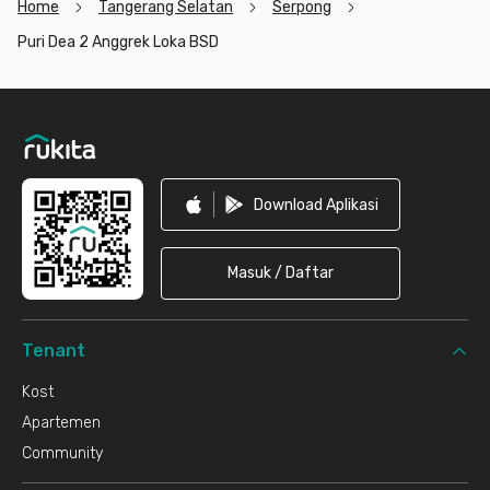
Home
Tangerang Selatan
Serpong
Puri Dea 2 Anggrek Loka BSD
Footer
Download Aplikasi
Masuk / Daftar
Tenant
Kost
Apartemen
Community