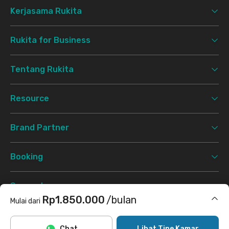
Kerjasama Rukita
Rukita for Business
Tentang Rukita
Resource
Brand Partner
Booking
Support
Rp1.850.000
/bulan
Mulai dari
Syarat & Ketentuan
Kebijakan Privasi
©
2026 Rukita. All rights reserved.
Termasuk internet/wifi, cleaning
Chat
Lihat Tipe Kamar