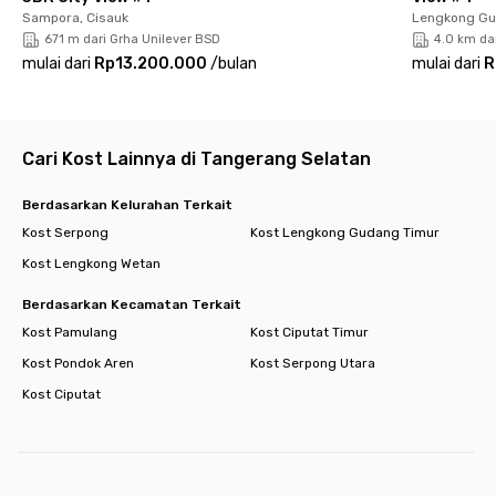
Sampora, Cisauk
Lengkong Gu
671 m dari Grha Unilever BSD
4.0 km da
mulai dari
Rp13.200.000
/
bulan
mulai dari
R
Cari Kost Lainnya di Tangerang Selatan
Berdasarkan Kelurahan Terkait
Kost Serpong
Kost Lengkong Gudang Timur
Kost Lengkong Wetan
Berdasarkan Kecamatan Terkait
Kost Pamulang
Kost Ciputat Timur
Kost Pondok Aren
Kost Serpong Utara
Kost Ciputat