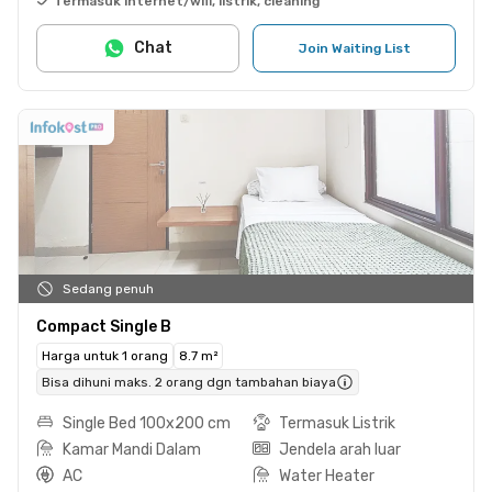
Termasuk internet/wifi, listrik, cleaning
Chat
Join Waiting List
Sedang penuh
Compact Single B
Harga untuk 1 orang
8.7 m²
Bisa dihuni maks. 2 orang dgn tambahan biaya
Single Bed 100x200 cm
Termasuk Listrik
Kamar Mandi Dalam
Jendela arah luar
AC
Water Heater