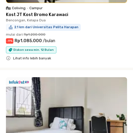
Coliving
•
Campur
Kost JT Kost Bromo Karawaci
Bencongan, Kelapa Dua
2.1 km dari Universitas Pelita Harapan
mulai dari
Rp1.200.000
Rp1.085.000
/
bulan
-
9
%
Diskon sewa min. 12 Bulan
Lihat info lebih banyak
Close