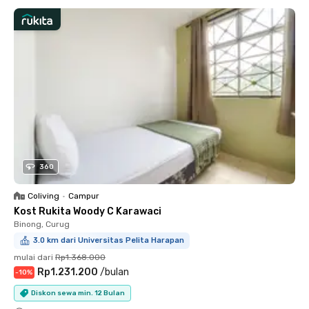
360
Coliving
•
Campur
Kost Rukita Woody C Karawaci
Binong, Curug
3.0 km dari Universitas Pelita Harapan
mulai dari
Rp1.368.000
Rp1.231.200
/
bulan
-
10
%
Diskon sewa min. 12 Bulan