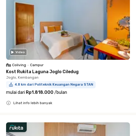
Video
Coliving
•
Campur
Kost Rukita Laguna Joglo Ciledug
Joglo, Kembangan
4.8 km dari Politeknik Keuangan Negara STAN
mulai dari
Rp1.818.000
/
bulan
Lihat info lebih banyak
Close