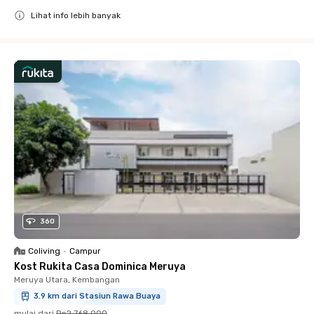
Lihat info lebih banyak
Close
360
Coliving
•
Campur
Kost Rukita Casa Dominica Meruya
Meruya Utara, Kembangan
3.9 km dari Stasiun Rawa Buaya
mulai dari
Rp2.768.000