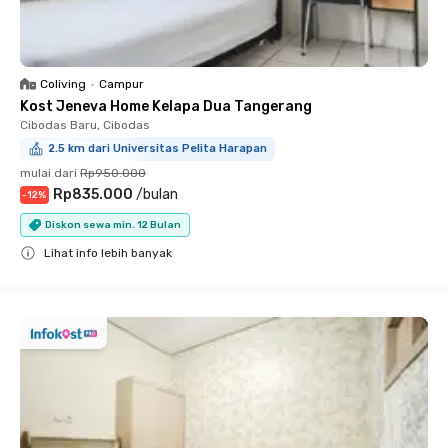
Coliving
•
Campur
Kost Jeneva Home Kelapa Dua Tangerang
Cibodas Baru, Cibodas
2.5 km dari Universitas Pelita Harapan
mulai dari
Rp950.000
Rp835.000
/
bulan
-
12
%
Diskon sewa min. 12 Bulan
Lihat info lebih banyak
Close