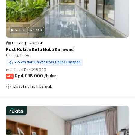
Video
360
Coliving
•
Campur
Kost Rukita Kutu Buku Karawaci
Binong, Curug
2.6 km dari Universitas Pelita Harapan
mulai dari
Rp4.218.000
Rp4.018.000
/
bulan
-
4
%
Lihat info lebih banyak
Close