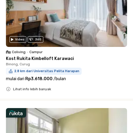
Video
360
Coliving
•
Campur
Kost Rukita Kimbelloft Karawaci
Binong, Curug
2.8 km dari Universitas Pelita Harapan
mulai dari
Rp3.618.000
/
bulan
Lihat info lebih banyak
Close