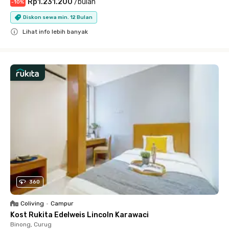
Rp1.231.200
/
bulan
-
10
%
Diskon sewa min. 12 Bulan
Lihat info lebih banyak
Close
360
Coliving
•
Campur
Kost Rukita Edelweis Lincoln Karawaci
Binong, Curug