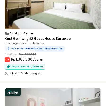
Coliving
•
Campur
Kost Gemilang 52 Guest House Karawaci
Bencongan Indah, Kelapa Dua
595 m dari Universitas Pelita Harapan
mulai dari
Rp1.500.000
Rp1.385.000
/
bulan
-
7
%
Diskon sewa min. 12 Bulan
Lihat info lebih banyak
Close