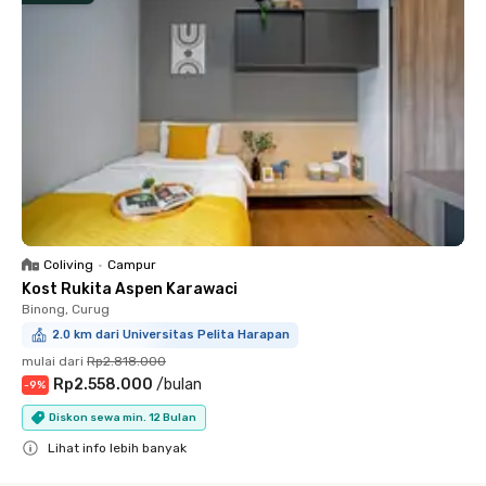
Coliving
•
Campur
Kost Rukita Aspen Karawaci
Binong, Curug
2.0 km dari Universitas Pelita Harapan
mulai dari
Rp2.818.000
Rp2.558.000
/
bulan
-
9
%
Diskon sewa min. 12 Bulan
Lihat info lebih banyak
Close