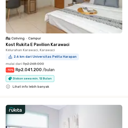
Coliving
•
Campur
Kost Rukita E Pavilion Karawaci
Kelurahan Karawaci, Karawaci
2.6 km dari Universitas Pelita Harapan
mulai dari
Rp2.268.000
Rp2.041.200
/
bulan
-
10
%
Diskon sewa min. 12 Bulan
Lihat info lebih banyak
Close