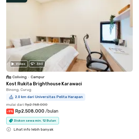
Video
360
Coliving
•
Campur
Kost Rukita Brighthouse Karawaci
Binong, Curug
2.0 km dari Universitas Pelita Harapan
mulai dari
Rp2.768.000
Rp2.508.000
/
bulan
-
9
%
Diskon sewa min. 12 Bulan
Lihat info lebih banyak
Close