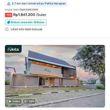
2.7 km dari Universitas Pelita Harapan
mulai dari
Rp2.068.000
Rp1.861.200
/
bulan
-
10
%
Diskon sewa min. 12 Bulan
Lihat info lebih banyak
Close
Video
360