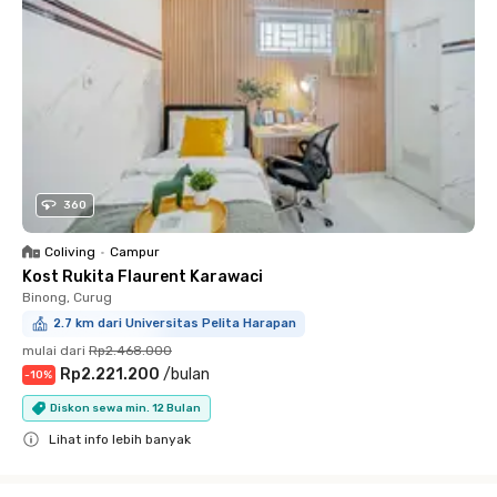
360
Coliving
•
Campur
Kost Rukita Flaurent Karawaci
Binong, Curug
2.7 km dari Universitas Pelita Harapan
mulai dari
Rp2.468.000
Rp2.221.200
/
bulan
-
10
%
Diskon sewa min. 12 Bulan
Lihat info lebih banyak
Close