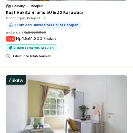
Coliving
•
Campur
Kost Rukita Bromo 30 & 32 Karawaci
Bencongan, Kelapa Dua
2.1 km dari Universitas Pelita Harapan
mulai dari
Rp2.068.000
Rp1.861.200
/
bulan
-
10
%
Diskon sewa min. 12 Bulan
Lihat info lebih banyak
Close