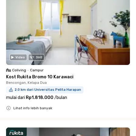
Video
360
Coliving
•
Campur
Kost Rukita Bromo 10 Karawaci
Bencongan, Kelapa Dua
2.0 km dari Universitas Pelita Harapan
mulai dari
Rp1.818.000
/
bulan
Lihat info lebih banyak
Close