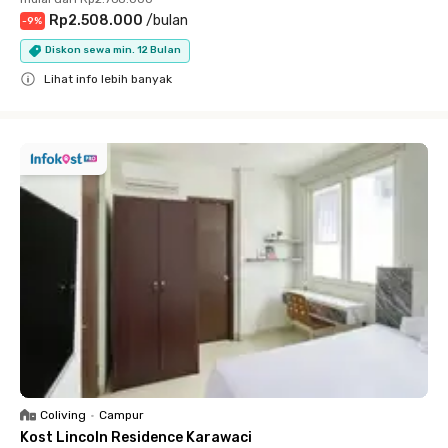
Rp2.508.000
/
bulan
-
9
%
Diskon sewa min. 12 Bulan
Lihat info lebih banyak
Close
Coliving
•
Campur
Kost Lincoln Residence Karawaci