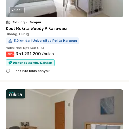
360
Coliving
•
Campur
Kost Rukita Woody A Karawaci
Binong, Curug
3.0 km dari Universitas Pelita Harapan
mulai dari
Rp1.368.000
Rp1.231.200
/
bulan
-
10
%
Diskon sewa min. 12 Bulan
Lihat info lebih banyak
Close