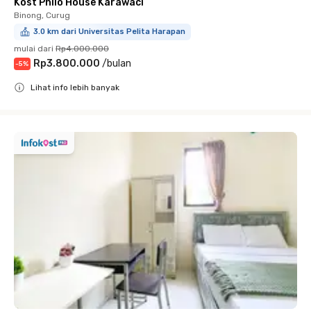
Kost Philo House Karawaci
Binong, Curug
3.0 km dari Universitas Pelita Harapan
mulai dari
Rp4.000.000
Rp3.800.000
/
bulan
-
5
%
Lihat info lebih banyak
Close