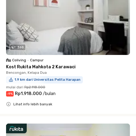
360
Coliving
•
Campur
Kost Rukita Mahkota 2 Karawaci
Bencongan, Kelapa Dua
1.9 km dari Universitas Pelita Harapan
mulai dari
Rp2.118.000
Rp1.918.000
/
bulan
-
9
%
Lihat info lebih banyak
Close