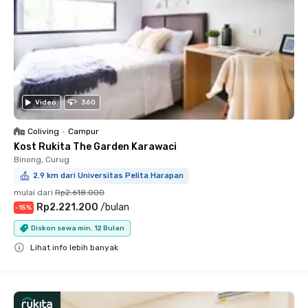
Video
360
Coliving
•
Campur
Kost Rukita The Garden Karawaci
Binong, Curug
2.9 km dari Universitas Pelita Harapan
mulai dari
Rp2.618.000
Rp2.221.200
/
bulan
-
15
%
Diskon sewa min. 12 Bulan
Lihat info lebih banyak
Close