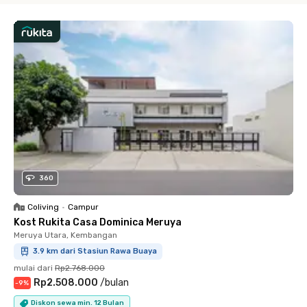
360
Coliving
•
Campur
Kost Rukita Casa Dominica Meruya
Meruya Utara, Kembangan
3.9 km dari Stasiun Rawa Buaya
mulai dari
Rp2.768.000
Rp2.508.000
/
bulan
-
9
%
Diskon sewa min. 12 Bulan