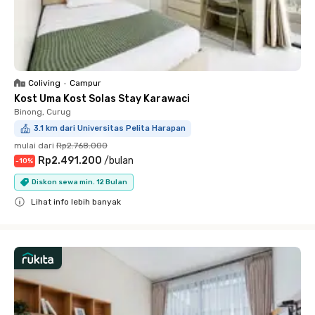
Coliving
•
Campur
Kost Uma Kost Solas Stay Karawaci
Binong, Curug
3.1 km dari Universitas Pelita Harapan
mulai dari
Rp2.768.000
Rp2.491.200
/
bulan
-
10
%
Diskon sewa min. 12 Bulan
Lihat info lebih banyak
Close