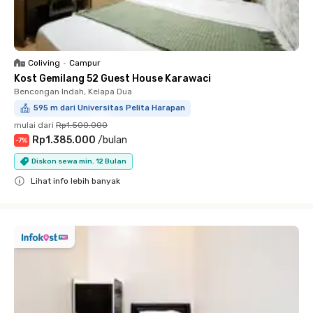
Coliving
•
Campur
Kost Gemilang 52 Guest House Karawaci
Bencongan Indah, Kelapa Dua
595 m dari Universitas Pelita Harapan
mulai dari
Rp1.500.000
Rp1.385.000
/
bulan
-
7
%
Diskon sewa min. 12 Bulan
Lihat info lebih banyak
Close