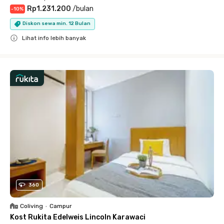
Rp1.231.200
/
bulan
-
10
%
Diskon sewa min. 12 Bulan
Lihat info lebih banyak
Close
360
Coliving
•
Campur
Kost Rukita Edelweis Lincoln Karawaci