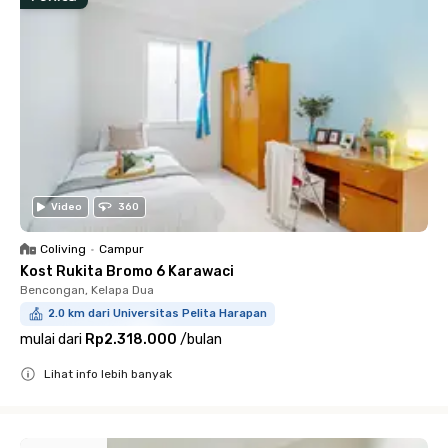
Video
360
Coliving
•
Campur
Kost Rukita Bromo 6 Karawaci
Bencongan, Kelapa Dua
2.0 km dari Universitas Pelita Harapan
mulai dari
Rp2.318.000
/
bulan
Lihat info lebih banyak
Close