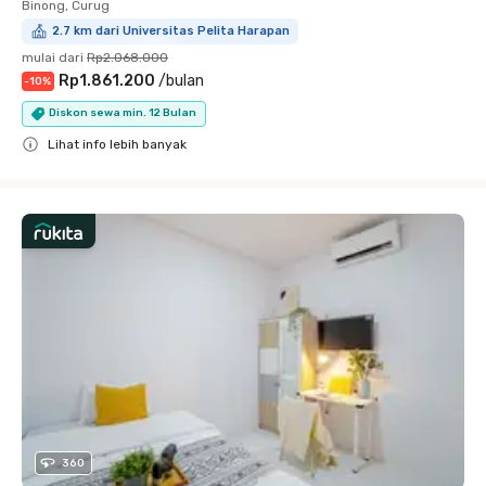
Binong, Curug
2.7 km dari Universitas Pelita Harapan
mulai dari
Rp2.068.000
Rp1.861.200
/
bulan
-
10
%
Diskon sewa min. 12 Bulan
Lihat info lebih banyak
Close
360