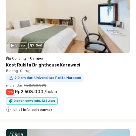
Video
360
Coliving
•
Campur
Kost Rukita Brighthouse Karawaci
Binong, Curug
2.0 km dari Universitas Pelita Harapan
mulai dari
Rp2.768.000
Rp2.508.000
/
bulan
-
9
%
Diskon sewa min. 12 Bulan
Lihat info lebih banyak
Close