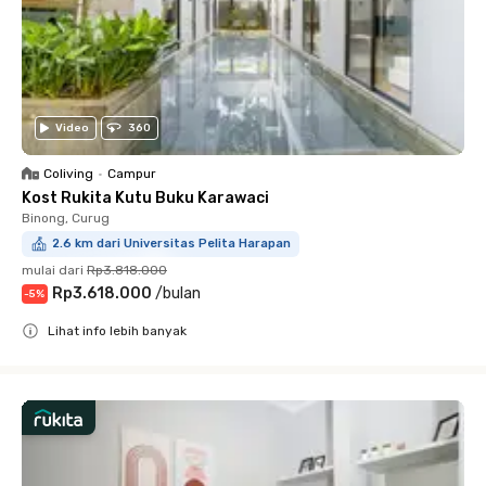
Video
360
Coliving
•
Campur
Kost Rukita Kutu Buku Karawaci
Binong, Curug
2.6 km dari Universitas Pelita Harapan
mulai dari
Rp3.818.000
Rp3.618.000
/
bulan
-
5
%
Lihat info lebih banyak
Close