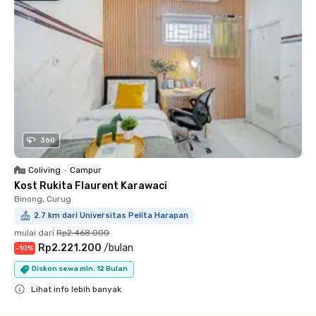
360
Coliving
•
Campur
Kost Rukita Flaurent Karawaci
Binong, Curug
2.7 km dari Universitas Pelita Harapan
mulai dari
Rp2.468.000
Rp2.221.200
/
bulan
-
10
%
Diskon sewa min. 12 Bulan
Lihat info lebih banyak
Close