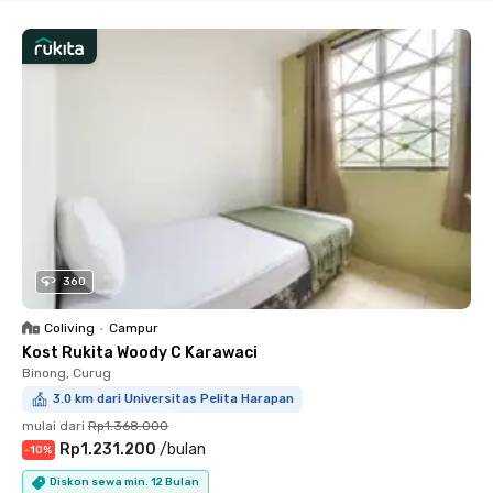
360
Coliving
•
Campur
Kost Rukita Woody C Karawaci
Binong, Curug
3.0 km dari Universitas Pelita Harapan
mulai dari
Rp1.368.000
Rp1.231.200
/
bulan
-
10
%
Diskon sewa min. 12 Bulan