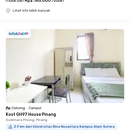
mulai dari
Rp2.185.000
/
bulan
Lihat info lebih banyak
Close
Coliving
•
Campur
Kost GH97 House Pinang
Sudimara Pinang, Pinang
3.9 km dari Universitas Bina Nusantara Kampus Alam Sutera