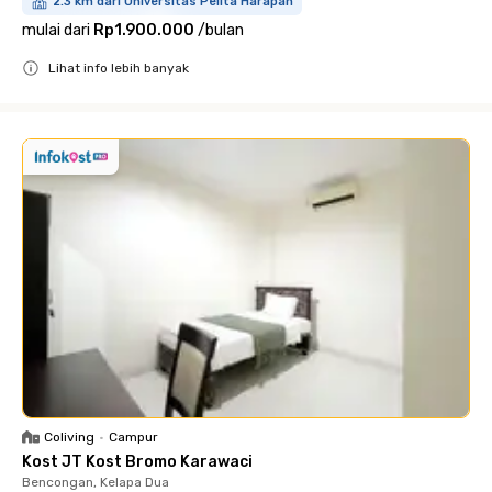
2.3 km dari Universitas Pelita Harapan
mulai dari
Rp1.900.000
/
bulan
Lihat info lebih banyak
Close
Coliving
•
Campur
Kost JT Kost Bromo Karawaci
Bencongan, Kelapa Dua