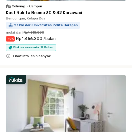
Coliving
•
Campur
Kost Rukita Bromo 30 & 32 Karawaci
Bencongan, Kelapa Dua
2.1 km dari Universitas Pelita Harapan
mulai dari
Rp1.618.000
Rp1.456.200
/
bulan
-
10
%
Diskon sewa min. 12 Bulan
Lihat info lebih banyak
Close