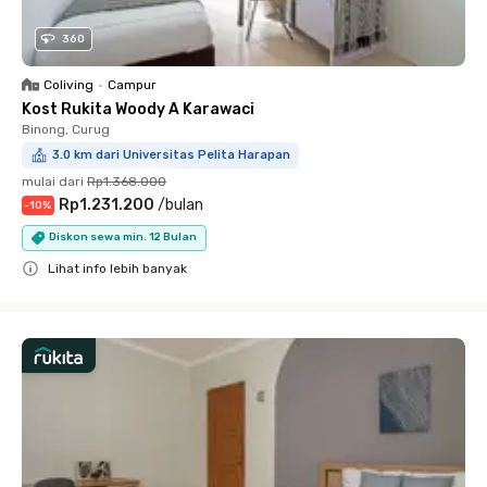
360
Coliving
•
Campur
Kost Rukita Woody A Karawaci
Binong, Curug
3.0 km dari Universitas Pelita Harapan
mulai dari
Rp1.368.000
Rp1.231.200
/
bulan
-
10
%
Diskon sewa min. 12 Bulan
Lihat info lebih banyak
Close