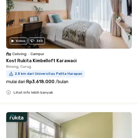
Video
360
Coliving
•
Campur
Kost Rukita Kimbelloft Karawaci
Binong, Curug
2.8 km dari Universitas Pelita Harapan
mulai dari
Rp3.618.000
/
bulan
Lihat info lebih banyak
Close