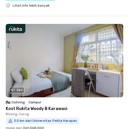
Lihat info lebih banyak
Close
360
Coliving
•
Campur
Kost Rukita Woody B Karawaci
Binong, Curug
3.0 km dari Universitas Pelita Harapan
mulai dari
Rp1.368.000