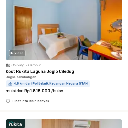
Video
Coliving
•
Campur
Kost Rukita Laguna Joglo Ciledug
Joglo, Kembangan
4.8 km dari Politeknik Keuangan Negara STAN
mulai dari
Rp1.818.000
/
bulan
Lihat info lebih banyak
Close