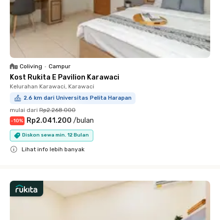
Coliving
•
Campur
Kost Rukita E Pavilion Karawaci
Kelurahan Karawaci, Karawaci
2.6 km dari Universitas Pelita Harapan
mulai dari
Rp2.268.000
Rp2.041.200
/
bulan
-
10
%
Diskon sewa min. 12 Bulan
Lihat info lebih banyak
Close