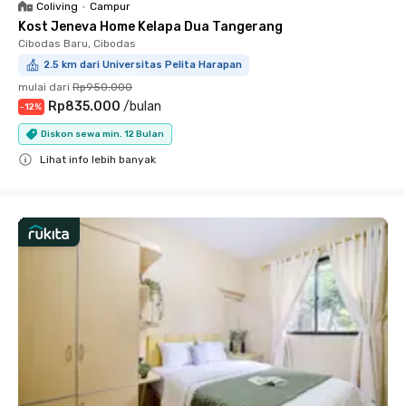
Coliving
•
Campur
Kost Jeneva Home Kelapa Dua Tangerang
Cibodas Baru, Cibodas
2.5 km dari Universitas Pelita Harapan
mulai dari
Rp950.000
Rp835.000
/
bulan
-
12
%
Diskon sewa min. 12 Bulan
Lihat info lebih banyak
Close