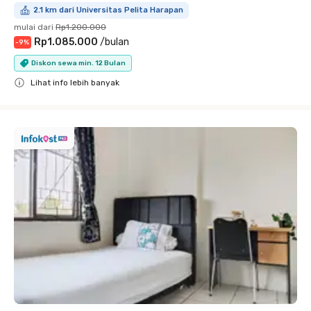
2.1 km dari Universitas Pelita Harapan
mulai dari
Rp1.200.000
Rp1.085.000
/
bulan
-
9
%
Diskon sewa min. 12 Bulan
Lihat info lebih banyak
Close