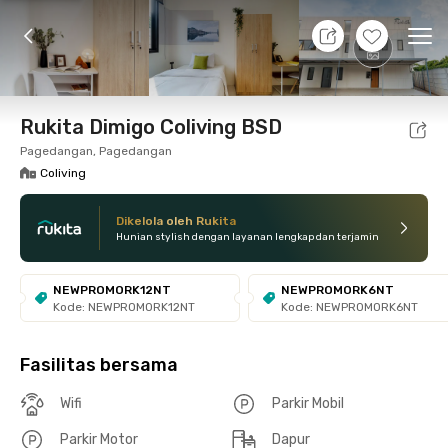
8 Agt 26 - Belum tahu
+
11
Ope
Foto
Fasilitas bersama
Lokasi
Kamar
Atura
Rukita Dimigo Coliving BSD
Pagedangan, Pagedangan
Coliving
Dikelola oleh Rukita
Hunian stylish dengan layanan lengkap dan terjamin
NEWPROMORK12NT
NEWPROMORK6NT
Kode: NEWPROMORK12NT
Kode: NEWPROMORK6NT
Fasilitas bersama
Wifi
Parkir Mobil
Parkir Motor
Dapur