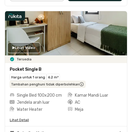
Lihat Video
Tersedia
Pocket Single B
Harga untuk 1 orang
6.2 m²
Tambahan penghuni tidak diperbolehkan
Single Bed 100x200 cm
Kamar Mandi Luar
Jendela arah luar
AC
Water Heater
Meja
Lihat Detail