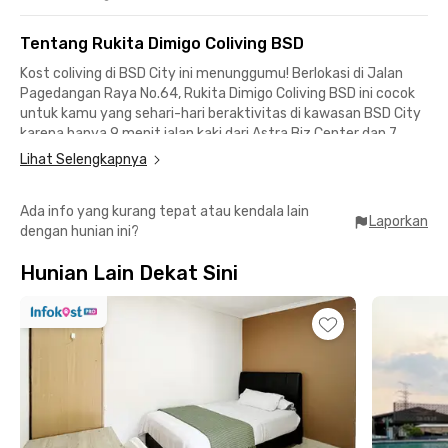
Tentang Rukita Dimigo Coliving BSD
Kost coliving di BSD City ini menunggumu! Berlokasi di Jalan
Pagedangan Raya No.64, Rukita Dimigo Coliving BSD ini cocok
untuk kamu yang sehari-hari beraktivitas di kawasan BSD City
karena hanya 9 menit jalan kaki dari Astra Biz Center dan 7
menit berkendara dari QBIG BSD City.
Lihat Selengkapnya
Selain itu, untuk kamu yang merupakan mahasiswa Universitas
Ada info yang kurang tepat atau kendala lain
Prasetiya Mulya, kost BSD City ini juga merupakan pilihan yang
Laporkan
dengan hunian ini?
ideal karena berlokasi hanya 8 menit saja dari kampus.
Beberapa tempat hangout, makan, hingga hiburan pun bisa
Hunian Lain Dekat Sini
dikunjungi dengan mudah seperti Hygge Signature, Kopi Nako,
Kopi Kalyan, The Breeze, hingga AEON Mall BSD City.
Rukita Dimigo Coliving BSD menyediakan kamar yang sudah
berperabot lengkap dengan AC, Wi-Fi, serta kamar mandi
dalam. Kamu bisa makin semangat nugas karena ada area
komunal yang bisa kamu gunakan untuk belajar dan
bersosialisai bersama penghuni lain.