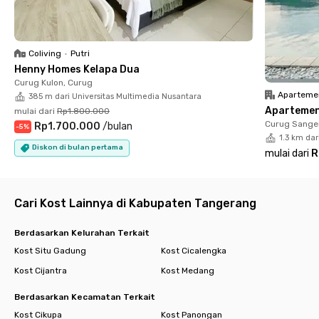
Fasilitas laundry dan pembersihan kamar pun sudah termasuk
ke dalam tagihan bulanan dan bisa langsung kamu request via
aplikasi Rukita! Membawa kendaraan pribadi juga lebih aman
karena tersedia parkiran dan kamera CCTV. Lengkap banget,
Coliving
•
Putri
kan? Yuk, segera booking kamar pilihanmu di Rukita Dimigo
Henny Homes Kelapa Dua
Coliving BSD!
Curug Kulon, Curug
Aparteme
385 m dari Universitas Multimedia Nusantara
Apartemen 
mulai dari
Rp1.800.000
Curug Sanger
Rp1.700.000
/
bulan
-
5
%
1.3 km dar
Diskon di bulan pertama
mulai dari
R
Cari Kost Lainnya di Kabupaten Tangerang
Berdasarkan Kelurahan Terkait
Kost Situ Gadung
Kost Cicalengka
Kost Cijantra
Kost Medang
Berdasarkan Kecamatan Terkait
Kost Cikupa
Kost Panongan