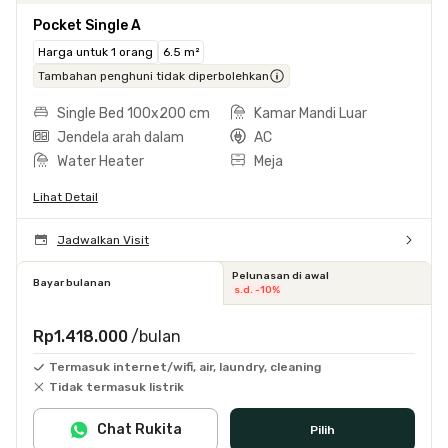
Pocket Single A
Harga untuk 1 orang
6.5 m²
Tambahan penghuni tidak diperbolehkan
Single Bed 100x200 cm
Kamar Mandi Luar
Jendela arah dalam
AC
Water Heater
Meja
Lihat Detail
Jadwalkan Visit
Pelunasan di awal
Bayar bulanan
s.d. -10%
Rp1.418.000
/bulan
Termasuk internet/wifi, air, laundry, cleaning
Tidak termasuk listrik
Chat Rukita
Pilih