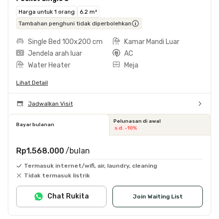
Harga untuk 1 orang
6.2 m²
Tambahan penghuni tidak diperbolehkan
Single Bed 100x200 cm
Kamar Mandi Luar
Jendela arah luar
AC
Water Heater
Meja
Lihat Detail
Jadwalkan Visit
Pelunasan di awal
Bayar bulanan
s.d. -10%
Rp1.568.000
/bulan
Termasuk internet/wifi, air, laundry, cleaning
Tidak termasuk listrik
Chat Rukita
Join Waiting List