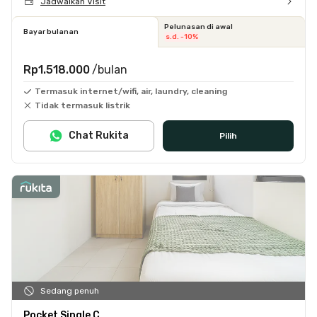
Jadwalkan Visit
Pelunasan di awal
Bayar bulanan
s.d. -10%
Rp1.518.000
/bulan
Termasuk internet/wifi, air, laundry, cleaning
Tidak termasuk listrik
Chat Rukita
Pilih
Sedang penuh
Pocket Single C