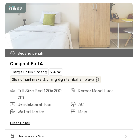
Sedang penuh
Compact Full A
Harga untuk 1 orang
9.4 m²
Bisa dihuni maks. 2 orang dgn tambahan biaya
Full Size Bed 120x200
Kamar Mandi Luar
cm
Jendela arah luar
AC
Water Heater
Meja
Lihat Detail
Jadwalkan Visit