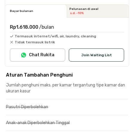
Pelunasan di awal
Bayar bulanan
s.d. -10%
Rp1.618.000
/bulan
Termasuk internet/wifi, air, laundry, cleaning
Tidak termasuk listrik
Chat Rukita
Join Waiting List
Aturan Tambahan Penghuni
Jumlah penghuni maks. per kamar tergantung tipe kamar dan
ukuran kasur
Pasutri Diperbolehkan
Anak-anak Diperbolehkan Tinggal