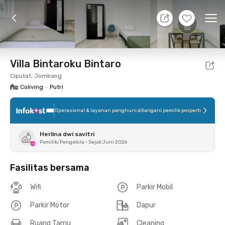
7 Agt 26 - Belum tahu
+
12
Ope
Foto
Fasilitas bersama
Lokasi
Kamar
Atura
Villa Bintaroku Bintaro
Ciputat, Jombang
Coliving
•
Putri
Operasional & layanan penghuni ditangani pemilik properti
Herlina dwi savitri
Pemilik/Pengelola
•
Sejak Juni 2026
Fasilitas bersama
Wifi
Parkir Mobil
Parkir Motor
Dapur
Ruang Tamu
Cleaning