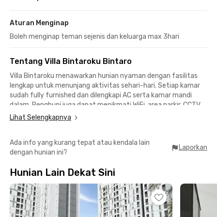
Aturan Menginap
Boleh menginap teman sejenis dan keluarga max 3hari
Tentang Villa Bintaroku Bintaro
Villa Bintaroku menawarkan hunian nyaman dengan fasilitas
lengkap untuk menunjang aktivitas sehari-hari. Setiap kamar
sudah fully furnished dan dilengkapi AC serta kamar mandi
dalam. Penghuni juga dapat menikmati WiFi, area parkir, CCTV,
dapur bersama, area makan, dan komunal area yang membuat
Lihat Selengkapnya
pengalaman tinggal semakin nyaman.Lokasi kost Bintaro ini
strategis, hanya 4 menit ke RS Sari Asih Bintaro, 5 menit ke
Ada info yang kurang tepat atau kendala lain
Stasiun Sudimara, dan 9 menit ke Fresh Market Emerald
Laporkan
dengan hunian ini?
Bintaro. Berbagai kebutuhan harian maupun mobilitas dapat
dijangkau dengan mudah dari kost Bintaro ini.Selain itu, Villa
Hunian Lain Dekat Sini
Bintaroku juga dekat dengan Bintaro Xchange Mall (15 menit)
dan RS Premier Bintaro (14 menit). Dengan lokasi yang praktis
dan fasilitas yang lengkap, Villa Bintaroku menjadi pilihan ideal
untuk pekerja maupun mahasiswa yang mencari hunian di
kawasan Bintaro. Tertarik? Segera booking, yuk!