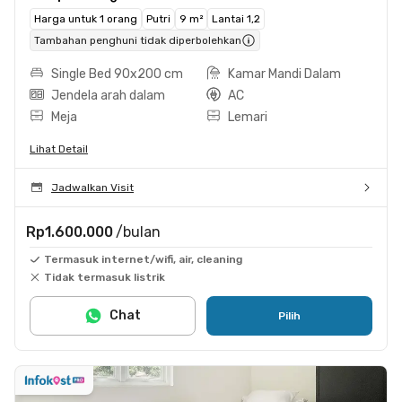
Harga untuk 1 orang
Putri
9 m²
Lantai 1,2
Tambahan penghuni tidak diperbolehkan
Single Bed 90x200 cm
Kamar Mandi Dalam
Jendela arah dalam
AC
Meja
Lemari
Lihat Detail
Jadwalkan Visit
Rp1.600.000
/bulan
Termasuk internet/wifi, air, cleaning
Tidak termasuk listrik
Chat
Pilih