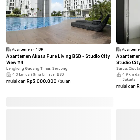
Apartemen
•
1 BR
Aparteme
Apartemen Akasa Pure Living BSD - Studio City
Apartemen
View #4
Studio Cit
Lengkong Gudang Timur, Serpong
Sarua, Ciput
4.0 km dari Grha Unilever BSD
4.9 km dar
Jakarta
mulai dari
Rp3.000.000
/
bulan
mulai dari
R