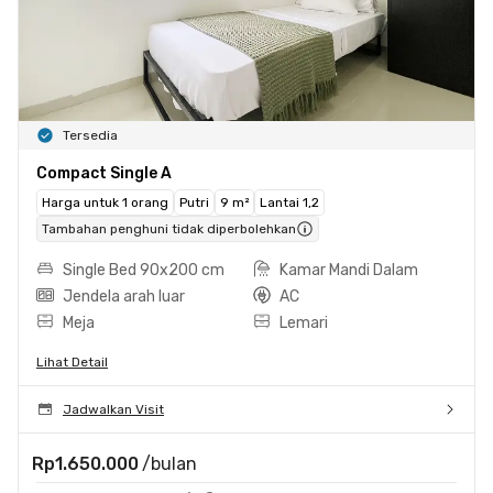
Tersedia
Compact Single A
Harga untuk 1 orang
Putri
9 m²
Lantai 1,2
Tambahan penghuni tidak diperbolehkan
Single Bed 90x200 cm
Kamar Mandi Dalam
Jendela arah luar
AC
Meja
Lemari
Lihat Detail
Jadwalkan Visit
Rp1.650.000
/bulan