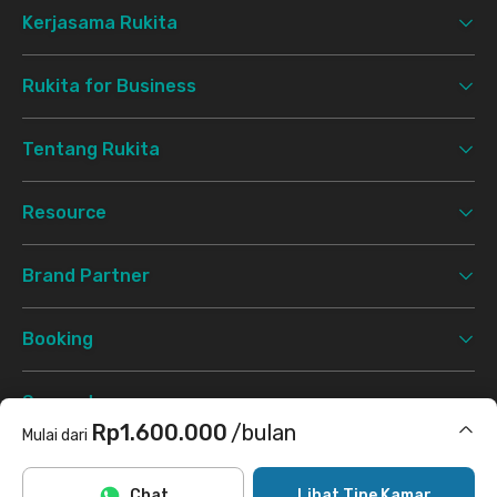
Kerjasama Rukita
Rukita for Business
Tentang Rukita
Resource
Brand Partner
Booking
Support
Rp1.600.000
/bulan
Mulai dari
Syarat & Ketentuan
Kebijakan Privasi
©
2026 Rukita. All rights reserved.
Termasuk internet/wifi, air, cleaning
Chat
Lihat Tipe Kamar