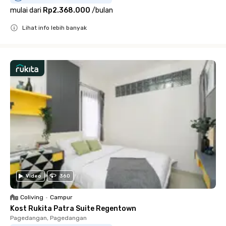
mulai dari
Rp2.368.000
/
bulan
Lihat info lebih banyak
Close
Video
360
Coliving
•
Campur
Kost Rukita Patra Suite Regentown
Pagedangan, Pagedangan