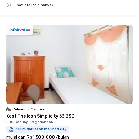
Lihat info lebih banyak
Close
Coliving
•
Campur
Kost The Icon Simplicity 53 BSD
Situ Gadung, Pagedangan
732 m dari aeon mall bsd city
mulai dari
Rp1.500.000
/
bulan