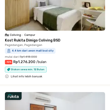
Coliving
•
Campur
Kost Rukita Dimigo Coliving BSD
Pagedangan, Pagedangan
4.4 km dari aeon mall bsd city
mulai dari
Rp1.418.000
Rp1.276.200
/
bulan
-
10
%
Diskon sewa min. 12 Bulan
Lihat info lebih banyak
Close