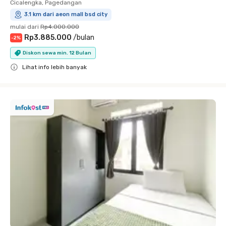
Cicalengka, Pagedangan
3.1 km dari aeon mall bsd city
mulai dari
Rp4.000.000
Rp3.885.000
/
bulan
-
2
%
Diskon sewa min. 12 Bulan
Lihat info lebih banyak
Close