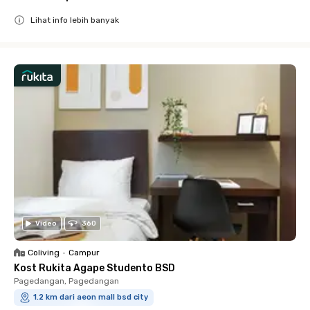
Lihat info lebih banyak
Close
Video
360
Coliving
•
Campur
Kost Rukita Agape Studento BSD
Pagedangan, Pagedangan
1.2 km dari aeon mall bsd city