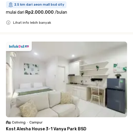
2.5 km dari aeon mall bsd city
mulai dari
Rp2.000.000
/
bulan
Lihat info lebih banyak
Close
Coliving
•
Campur
Kost Alesha House 3-1 Vanya Park BSD