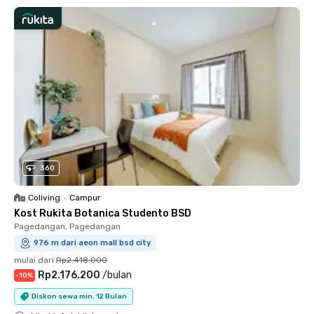
360
Coliving
•
Campur
Kost Rukita Botanica Studento BSD
Pagedangan, Pagedangan
976 m dari aeon mall bsd city
mulai dari
Rp2.418.000
Rp2.176.200
/
bulan
-
10
%
Diskon sewa min. 12 Bulan