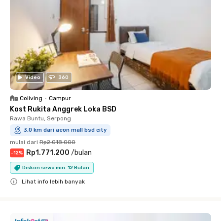
Video
360
Coliving
•
Campur
Kost Rukita Anggrek Loka BSD
Rawa Buntu, Serpong
3.0 km dari aeon mall bsd city
mulai dari
Rp2.018.000
Rp1.771.200
/
bulan
-
12
%
Diskon sewa min. 12 Bulan
Lihat info lebih banyak
Close