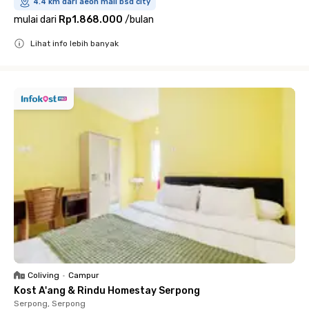
4.4 km dari aeon mall bsd city
mulai dari
Rp1.868.000
/
bulan
Lihat info lebih banyak
Close
Coliving
•
Campur
Kost A'ang & Rindu Homestay Serpong
Serpong, Serpong