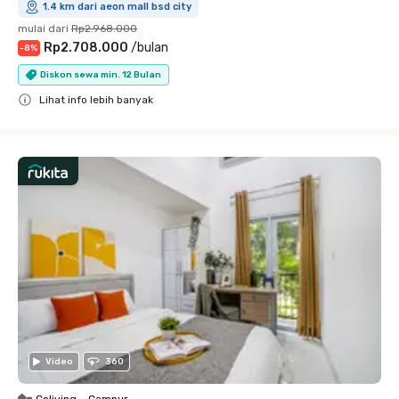
1.4 km dari aeon mall bsd city
mulai dari
Rp2.968.000
Rp2.708.000
/
bulan
-
8
%
Diskon sewa min. 12 Bulan
Lihat info lebih banyak
Close
Video
360