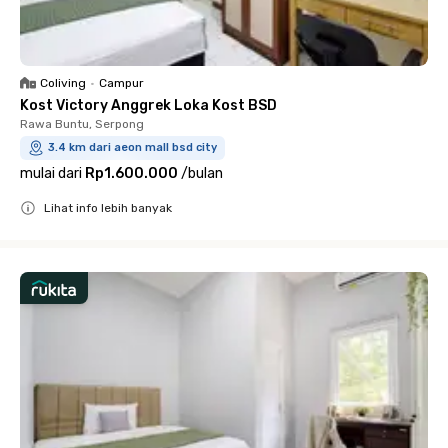
Coliving
•
Campur
Kost Victory Anggrek Loka Kost BSD
Rawa Buntu, Serpong
3.4 km dari aeon mall bsd city
mulai dari
Rp1.600.000
/
bulan
Lihat info lebih banyak
Close