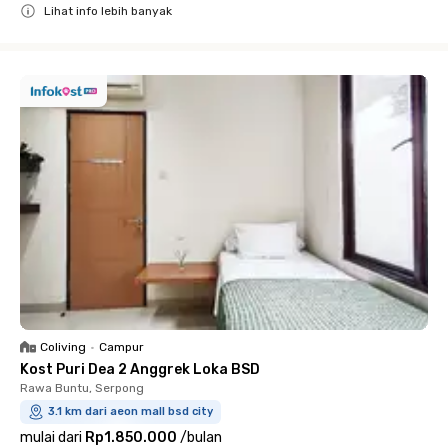
Lihat info lebih banyak
Close
Coliving
•
Campur
Kost Puri Dea 2 Anggrek Loka BSD
Rawa Buntu, Serpong
3.1 km dari aeon mall bsd city
mulai dari
Rp1.850.000
/
bulan