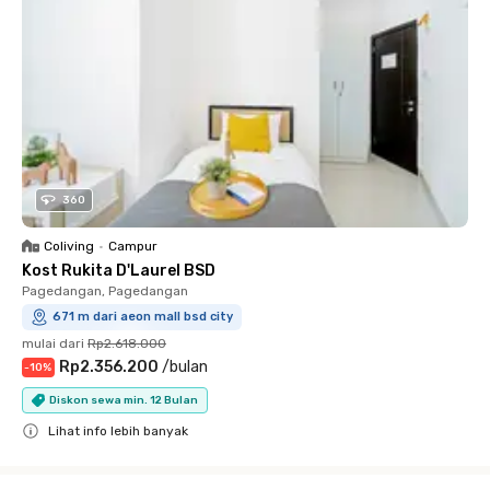
360
Coliving
•
Campur
Kost Rukita D'Laurel BSD
Pagedangan, Pagedangan
671 m dari aeon mall bsd city
mulai dari
Rp2.618.000
Rp2.356.200
/
bulan
-
10
%
Diskon sewa min. 12 Bulan
Lihat info lebih banyak
Close