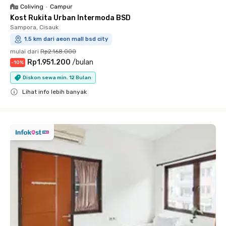
Coliving
•
Campur
Kost Rukita Urban Intermoda BSD
Sampora, Cisauk
1.5 km dari aeon mall bsd city
mulai dari
Rp2.168.000
Rp1.951.200
/
bulan
-
10
%
Diskon sewa min. 12 Bulan
Lihat info lebih banyak
Close