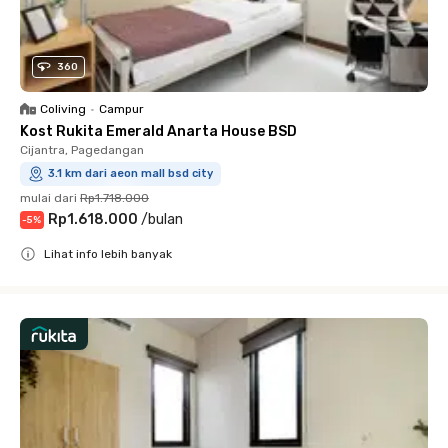
360
Coliving
•
Campur
Kost Rukita Emerald Anarta House BSD
Cijantra, Pagedangan
3.1 km dari aeon mall bsd city
mulai dari
Rp1.718.000
Rp1.618.000
/
bulan
-
5
%
Lihat info lebih banyak
Close