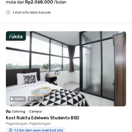
mulai dari
Rp2.068.000
/
bulan
Lihat info lebih banyak
Close
Video
360
Coliving
•
Campur
Kost Rukita Edelweis Studento BSD
Pagedangan, Pagedangan
1.2 km dari aeon mall bsd city