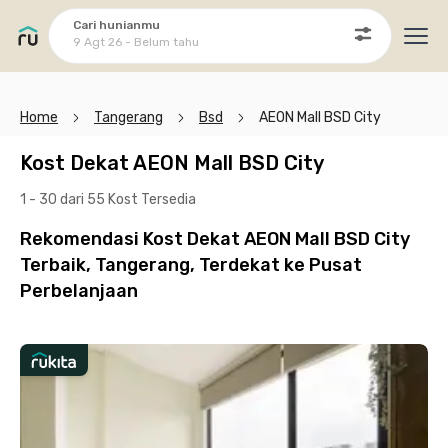
Cari hunianmu
9 Agt 26 - Belum tahu
Ope
Home
Tangerang
Bsd
AEON Mall BSD City
Kost Dekat AEON Mall BSD City
1 - 30 dari 55 Kost
Tersedia
Rekomendasi Kost Dekat AEON Mall BSD City
Terbaik, Tangerang, Terdekat ke Pusat
Perbelanjaan