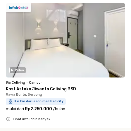
Video
Coliving
•
Campur
Kost Astaka Jiwanta Coliving BSD
Rawa Buntu, Serpong
3.6 km dari aeon mall bsd city
mulai dari
Rp2.250.000
/
bulan
Lihat info lebih banyak
Close