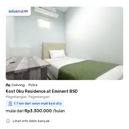
Coliving
•
Putra
Kost Oku Residence at Eminent BSD
Pagedangan, Pagedangan
1.7 km dari aeon mall bsd city
mulai dari
Rp3.300.000
/
bulan
Lihat info lebih banyak
Close