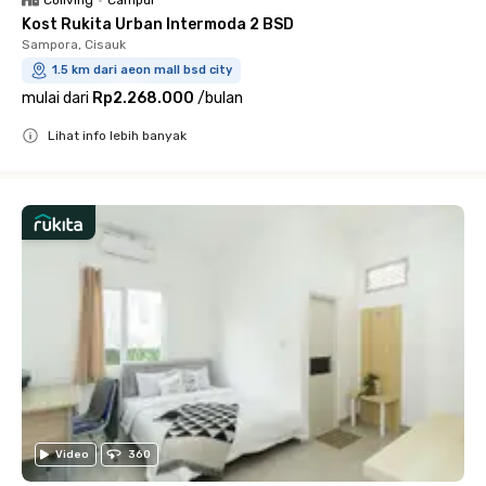
Coliving
•
Campur
Kost Rukita Urban Intermoda 2 BSD
Sampora, Cisauk
1.5 km dari aeon mall bsd city
mulai dari
Rp2.268.000
/
bulan
Lihat info lebih banyak
Close
Video
360