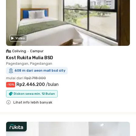
Video
Coliving
•
Campur
Kost Rukita Mulia BSD
Pagedangan, Pagedangan
608 m dari aeon mall bsd city
mulai dari
Rp2.718.000
Rp2.446.200
/
bulan
-
10
%
Diskon sewa min. 12 Bulan
Lihat info lebih banyak
Close