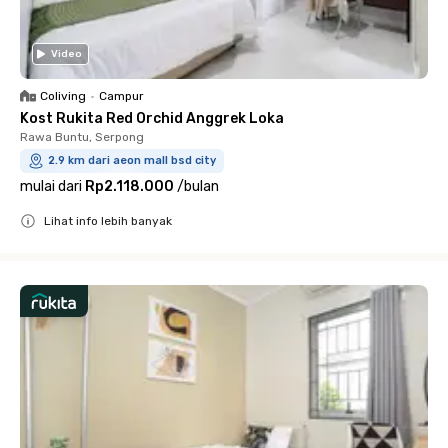
Video
Coliving
•
Campur
Kost Rukita Red Orchid Anggrek Loka
Rawa Buntu, Serpong
2.9 km dari aeon mall bsd city
mulai dari
Rp2.118.000
/
bulan
Lihat info lebih banyak
Close