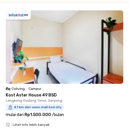
Coliving
•
Campur
Kost Aster House 49 BSD
Lengkong Gudang Timur, Serpong
4.1 km dari aeon mall bsd city
mulai dari
Rp1.500.000
/
bulan
Lihat info lebih banyak