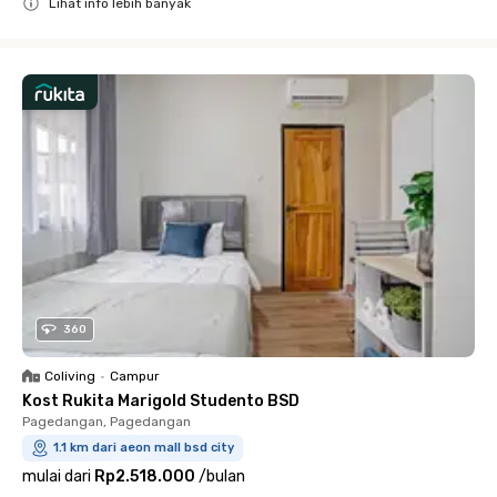
Lihat info lebih banyak
Close
360
Coliving
•
Campur
Kost Rukita Marigold Studento BSD
Pagedangan, Pagedangan
1.1 km dari aeon mall bsd city
mulai dari
Rp2.518.000
/
bulan