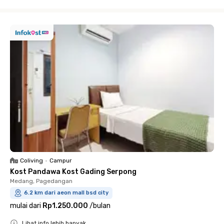
Close
Coliving
•
Campur
Kost Pandawa Kost Gading Serpong
Medang, Pagedangan
6.2 km dari aeon mall bsd city
mulai dari
Rp1.250.000
/
bulan
Lihat info lebih banyak