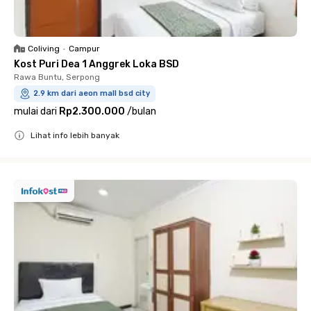
Coliving
•
Campur
Kost Puri Dea 1 Anggrek Loka BSD
Rawa Buntu, Serpong
2.9 km dari aeon mall bsd city
mulai dari
Rp2.300.000
/
bulan
Lihat info lebih banyak
Close