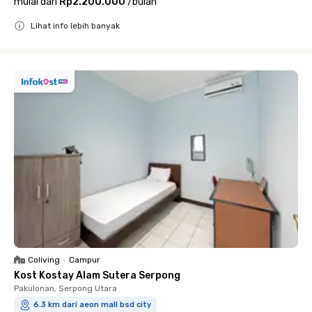
mulai dari
Rp2.200.000
/
bulan
Lihat info lebih banyak
Close
Coliving
•
Campur
Kost Kostay Alam Sutera Serpong
Pakulonan, Serpong Utara
6.3 km dari aeon mall bsd city