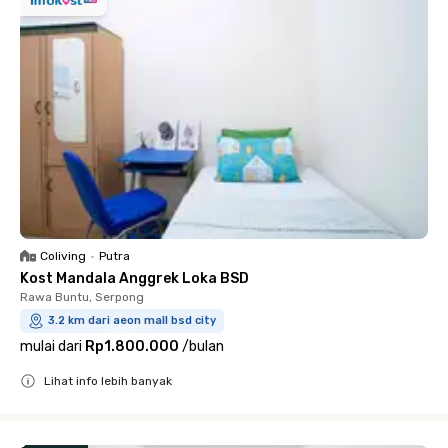
Coliving
•
Putra
Kost Mandala Anggrek Loka BSD
Rawa Buntu, Serpong
3.2 km dari aeon mall bsd city
mulai dari
Rp1.800.000
/
bulan
Lihat info lebih banyak
Close