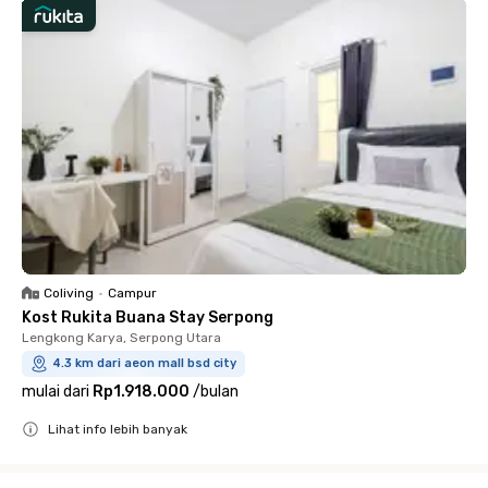
Coliving
•
Campur
Kost Rukita Buana Stay Serpong
Lengkong Karya, Serpong Utara
4.3 km dari aeon mall bsd city
mulai dari
Rp1.918.000
/
bulan
Lihat info lebih banyak
Close