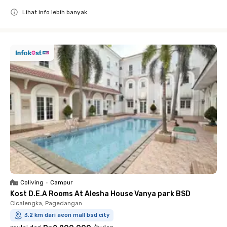
Lihat info lebih banyak
Close
Coliving
•
Campur
Kost D.E.A Rooms At Alesha House Vanya park BSD
Cicalengka, Pagedangan
3.2 km dari aeon mall bsd city