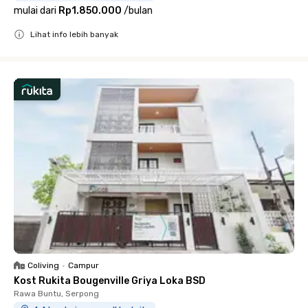
mulai dari
Rp1.850.000
/
bulan
Lihat info lebih banyak
Close
Coliving
•
Campur
Kost Rukita Bougenville Griya Loka BSD
Rawa Buntu, Serpong