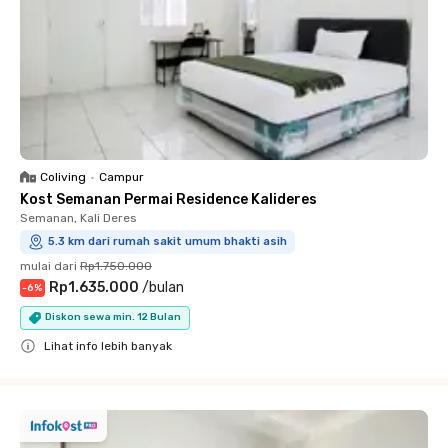
Coliving
•
Campur
Kost Semanan Permai Residence Kalideres
Semanan, Kali Deres
5.3 km dari rumah sakit umum bhakti asih
mulai dari
Rp1.750.000
Rp1.635.000
/
bulan
-
6
%
Diskon sewa min. 12 Bulan
Lihat info lebih banyak
Close