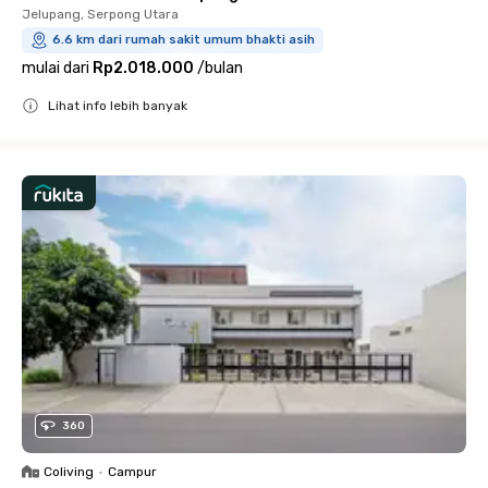
Jelupang, Serpong Utara
6.6 km dari rumah sakit umum bhakti asih
mulai dari
Rp2.018.000
/
bulan
Lihat info lebih banyak
Close
360
Coliving
•
Campur