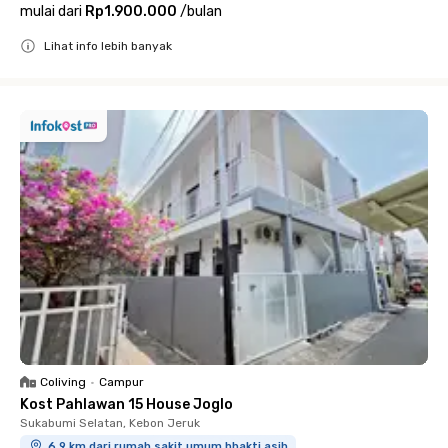
mulai dari
Rp1.900.000
/
bulan
Lihat info lebih banyak
Close
Coliving
•
Campur
Kost Pahlawan 15 House Joglo
Sukabumi Selatan, Kebon Jeruk
6.9 km dari rumah sakit umum bhakti asih