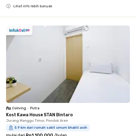
Lihat info lebih banyak
Close
Coliving
•
Putra
Kost Kawa House STAN Bintaro
Jurang Manggu Timur, Pondok Aren
5.9 km dari rumah sakit umum bhakti asih
mulai dari
Rp1.100.000
/
bulan