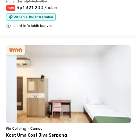
mulai dari
Rp1.468.000
Rp1.321.200
/
bulan
-
10
%
Diskon di bulan pertama
Lihat info lebih banyak
Close
Coliving
•
Campur
Kost Uma Kost Jiva Serpong