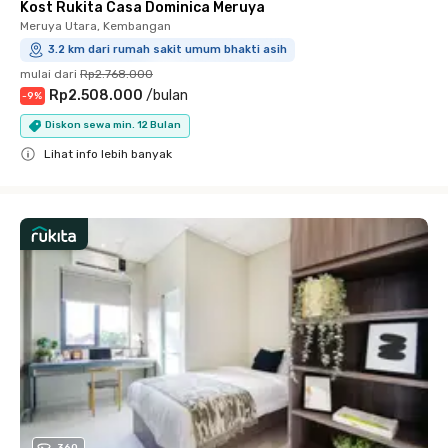
Kost Rukita Casa Dominica Meruya
Meruya Utara, Kembangan
3.2 km dari rumah sakit umum bhakti asih
mulai dari
Rp2.768.000
Rp2.508.000
/
bulan
-
9
%
Diskon sewa min. 12 Bulan
Lihat info lebih banyak
Close
360