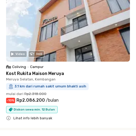
Video
360
Coliving
•
Campur
Kost Rukita Maison Meruya
Meruya Selatan, Kembangan
3.1 km dari rumah sakit umum bhakti asih
mulai dari
Rp2.318.000
Rp2.086.200
/
bulan
-
10
%
Diskon sewa min. 12 Bulan
Lihat info lebih banyak
Close