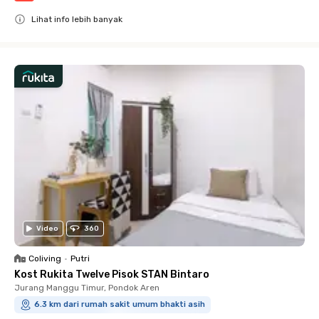
Lihat info lebih banyak
Close
Video
360
Coliving
•
Putri
Kost Rukita Twelve Pisok STAN Bintaro
Jurang Manggu Timur, Pondok Aren
6.3 km dari rumah sakit umum bhakti asih