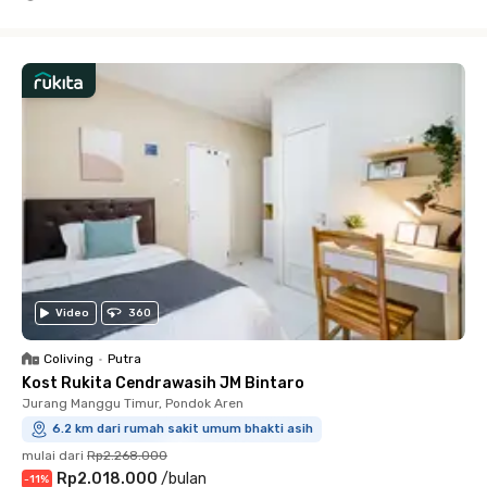
Close
Video
360
Coliving
•
Putra
Kost Rukita Cendrawasih JM Bintaro
Jurang Manggu Timur, Pondok Aren
6.2 km dari rumah sakit umum bhakti asih
mulai dari
Rp2.268.000
Rp2.018.000
/
bulan
-
11
%