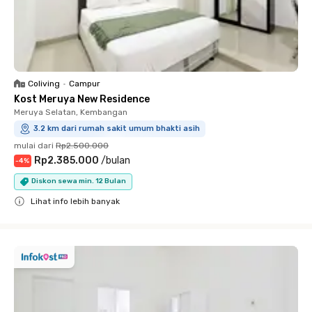
Coliving
•
Campur
Kost Meruya New Residence
Meruya Selatan, Kembangan
3.2 km dari rumah sakit umum bhakti asih
mulai dari
Rp2.500.000
Rp2.385.000
/
bulan
-
4
%
Diskon sewa min. 12 Bulan
Lihat info lebih banyak
Close