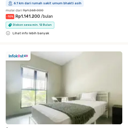
6.1 km dari rumah sakit umum bhakti asih
mulai dari
Rp1.268.000
Rp1.141.200
/
bulan
-
10
%
Diskon sewa min. 12 Bulan
Lihat info lebih banyak
Close