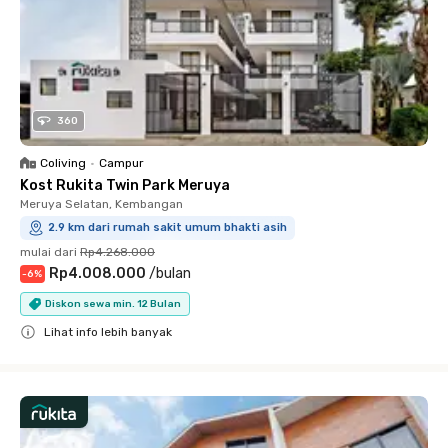
360
Coliving
•
Campur
Kost Rukita Twin Park Meruya
Meruya Selatan, Kembangan
2.9 km dari rumah sakit umum bhakti asih
mulai dari
Rp4.268.000
Rp4.008.000
/
bulan
-
6
%
Diskon sewa min. 12 Bulan
Lihat info lebih banyak
Close