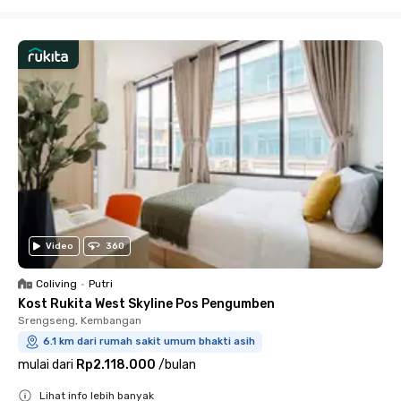
Close
Video
360
Coliving
•
Putri
Kost Rukita West Skyline Pos Pengumben
Srengseng, Kembangan
6.1 km dari rumah sakit umum bhakti asih
mulai dari
Rp2.118.000
/
bulan
Lihat info lebih banyak