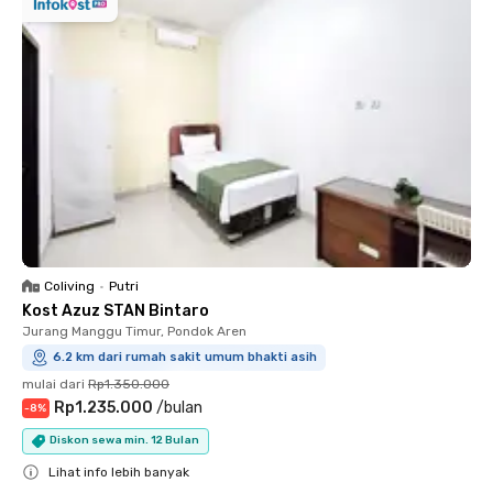
Coliving
•
Putri
Kost Azuz STAN Bintaro
Jurang Manggu Timur, Pondok Aren
6.2 km dari rumah sakit umum bhakti asih
mulai dari
Rp1.350.000
Rp1.235.000
/
bulan
-
8
%
Diskon sewa min. 12 Bulan
Lihat info lebih banyak