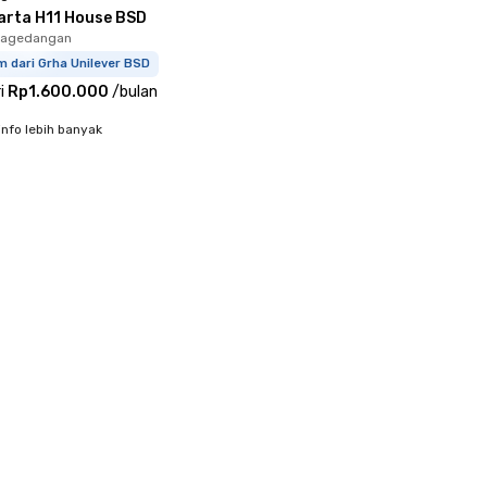
arta H11 House BSD
 Pagedangan
m dari Grha Unilever BSD
i
Rp1.600.000
/
bulan
info lebih banyak