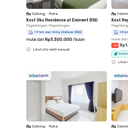
Coliving
•
Putra
Colivi
Kost Oku Residence at Eminent BSD
Kost Re
Pagedangan, Pagedangan
Pagedang
1.9 km dari Grha Unilever BSD
1.8 k
mulai dari
Rp3.300.000
/
bulan
mulai dari
Rp1
-
6
%
Lihat info lebih banyak
Diskon
Close
Lihat 
Close
Coliving
•
Putra
Colivi