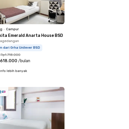
ng
•
Campur
kita Emerald Anarta House BSD
 Pagedangan
m dari Grha Unilever BSD
Rp1.718.000
.618.000
/
bulan
info lebih banyak