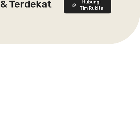
 & Terdekat
Hubungi
Tim Rukita