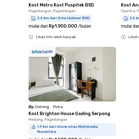
Kost Metro Kost Puspitek BSD
Kost An
Pagedangan, Pagedangan
Cijantra,
2.6 km dari Grha Unilever BSD
3.5 k
mulai dari
Rp1.900.000
/
bulan
mulai dar
Lihat info lebih banyak
Lihat 
Close
Close
Coliving
•
Putra
Kost Brighton House Gading Serpong
Medang, Pagedangan
1.9 km dari Universitas Multimedia
Nusantara