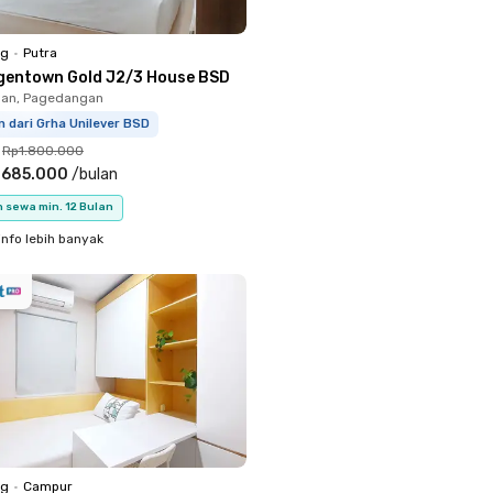
ng
•
Putra
gentown Gold J2/3 House BSD
an, Pagedangan
m dari Grha Unilever BSD
Rp1.800.000
.685.000
/
bulan
 sewa min. 12 Bulan
info lebih banyak
ng
•
Campur