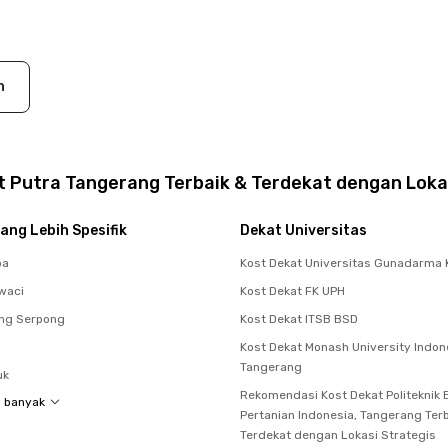
n
t Putra Tangerang Terbaik & Terdekat dengan Loka
ang Lebih Spesifik
Dekat Universitas
pa
Kost Dekat Universitas Gunadarma 
waci
Kost Dekat FK UPH
ing Serpong
Kost Dekat ITSB BSD
Kost Dekat Monash University Indon
Tangerang
uk
Rekomendasi Kost Dekat Politeknik E
h banyak
Pertanian Indonesia, Tangerang Ter
Terdekat dengan Lokasi Strategis