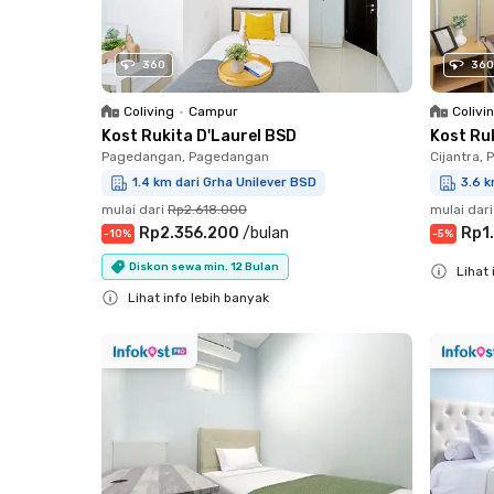
360
360
Coliving
•
Campur
Colivi
Kost Rukita D'Laurel BSD
Kost Ru
Pagedangan, Pagedangan
Cijantra,
1.4 km dari Grha Unilever BSD
3.6 k
mulai dari
Rp2.618.000
mulai dari
Rp2.356.200
/
bulan
Rp1
-
10
%
-
5
%
Diskon sewa min. 12 Bulan
Lihat 
Lihat info lebih banyak
Close
Close