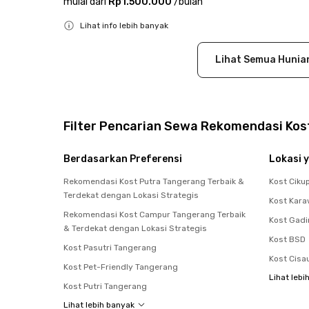
mulai dari
Rp1.500.000
/
bulan
Lihat info lebih banyak
Close
Lihat Semua Hunia
Filter Pencarian Sewa Rekomendasi Kos
Berdasarkan Preferensi
Lokasi y
Rekomendasi Kost Putra Tangerang Terbaik &
Kost Ciku
Terdekat dengan Lokasi Strategis
Kost Kara
Rekomendasi Kost Campur Tangerang Terbaik
Kost Gad
& Terdekat dengan Lokasi Strategis
Kost BSD
Kost Pasutri Tangerang
Kost Cisa
Kost Pet-Friendly Tangerang
Lihat lebi
Kost Putri Tangerang
Lihat lebih banyak