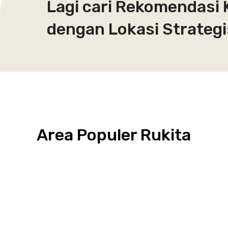
Lagi cari Rekomendasi 
dengan Lokasi Strategi
Area Populer Rukita
Grogol
Kebon
Kuningan
Petamburan
Menteng
Jeruk
Bandung
Surabaya
Malang
Solo