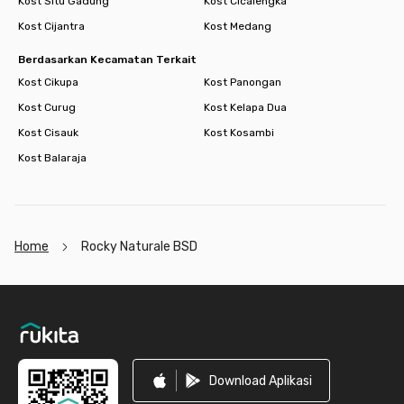
Kost Situ Gadung
Kost Cicalengka
ya!
Cari kost lain di BSD.
Kost Cijantra
Kost Medang
Berdasarkan Kecamatan Terkait
Kost Cikupa
Kost Panongan
Kost Curug
Kost Kelapa Dua
Kost Cisauk
Kost Kosambi
Kost Balaraja
Home
Rocky Naturale BSD
Footer
Download Aplikasi