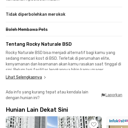
Tidak diperbolehkan merokok
Boleh Membawa Pets
Tentang Rocky Naturale BSD
Rocky Naturale BSD bisa menjadi alternatif bagi kamu yang
sedang mencari kost di BSD. Terletak di perumahan elite,
kenyamanan dan keamanan akan kamu rasakan saat tinggal di
sini. Belum lagi fasilitas lengkapnya bikin kamu mager
bepergian jauh, deh.
Lihat Selengkapnya
Semua kamar sudah berfurnitur lengkap dengan kamar mandi
Ada info yang kurang tepat atau kendala lain
dalam dan Wi-Fi. Kamu juga bisa mengakses area komunal,
Laporkan
dengan hunian ini?
dapur bersama, dan area parkir sebagai bagian dari fasilitas
hunian. Kost BSD ini dijamin cocok buat mahasiswa dan pekerja
Hunian Lain Dekat Sini
kantoran yang ingin hidup bebas ribet!
Mahasiswa Universitas Prasetiya Mulya Kampus BSD cukup
berjalan kaki 5 menit dari Rocky Naturale BSD untuk ke kampus.