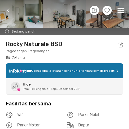
7 Agt 26 - Belum tahu
+
5
Ope
Foto
Fasilitas bersama
Lokasi
Kamar
Atura
Sedang penuh
Rocky Naturale BSD
Pagedangan, Pagedangan
Coliving
Operasional & layanan penghuni ditangani pemilik properti
Hioe
Pemilik/Pengelola
•
Sejak Desember 2021
Fasilitas bersama
Wifi
Parkir Mobil
Parkir Motor
Dapur