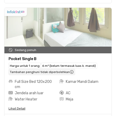
Sedang penuh
Pocket Single B
Harga untuk 1 orang
6 m² (belum termasuk luas k. mandi)
Tambahan penghuni tidak diperbolehkan
Full Size Bed 120x200
Kamar Mandi Dalam
cm
Jendela arah luar
AC
Water Heater
Meja
Lihat Detail