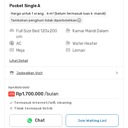
Pocket Single A
Harga untuk 1 orang
6 m² (belum termasuk luas k. mandi)
Tambahan penghuni tidak diperbolehkan
Full Size Bed 120x200
Kamar Mandi Dalam
cm
AC
Water Heater
Meja
Lemari
Lihat Detail
Jadwalkan Visit
Rp1.800.000
Rp1.700.000
/bulan
-5
%
Termasuk internet/wifi, cleaning
Tidak termasuk listrik
Chat
Join Waiting List