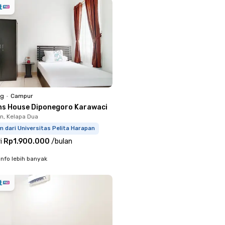
ng
•
Campur
ns House Diponegoro Karawaci
, Kelapa Dua
m dari Universitas Pelita Harapan
i
Rp1.900.000
/
bulan
info lebih banyak