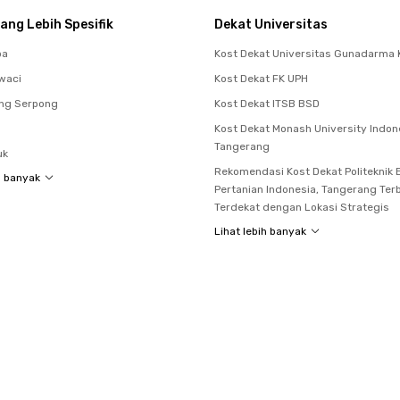
ang Lebih Spesifik
Dekat Universitas
pa
Kost Dekat Universitas Gunadarma 
waci
Kost Dekat FK UPH
ing Serpong
Kost Dekat ITSB BSD
Kost Dekat Monash University Indon
Tangerang
uk
Rekomendasi Kost Dekat Politeknik E
h banyak
Pertanian Indonesia, Tangerang Ter
Terdekat dengan Lokasi Strategis
Lihat lebih banyak