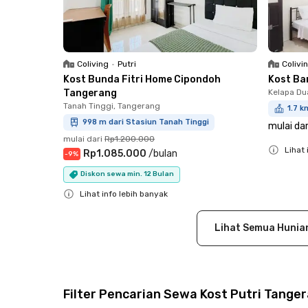
Coliving
•
Putri
Colivi
Kost Bunda Fitri Home Cipondoh
Kost Ba
Tangerang
Kelapa Du
Tanah Tinggi, Tangerang
1.7 k
998 m dari Stasiun Tanah Tinggi
mulai dar
mulai dari
Rp1.200.000
Lihat 
Rp1.085.000
/
bulan
-
9
%
Close
Diskon sewa min. 12 Bulan
Lihat info lebih banyak
Close
Lihat Semua Hunia
Filter Pencarian Sewa Kost Putri Tange