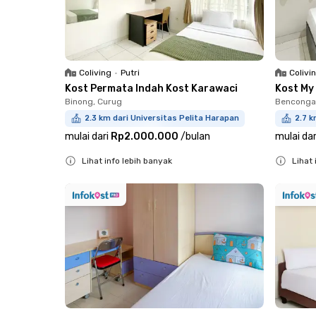
Coliving
•
Putri
Colivi
Kost Permata Indah Kost Karawaci
Kost My
Binong, Curug
Bencongan
2.3 km dari Universitas Pelita Harapan
2.7 k
mulai dari
Rp2.000.000
/
bulan
mulai dar
Lihat info lebih banyak
Lihat 
Close
Close