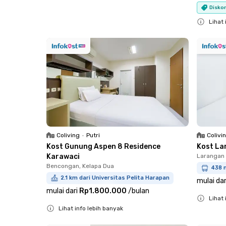
Close
Diskon
Lihat 
Close
Coliving
•
Putri
Colivi
Kost Gunung Aspen 8 Residence
Kost La
Karawaci
Larangan 
Bencongan, Kelapa Dua
438 m
2.1 km dari Universitas Pelita Harapan
mulai dar
mulai dari
Rp1.800.000
/
bulan
Lihat 
Lihat info lebih banyak
Close
Close