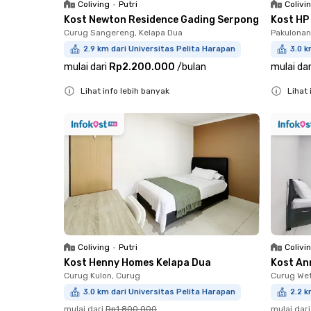
Coliving
•
Putri
Colivi
Kost Newton Residence Gading Serpong
Kost HP
Curug Sangereng, Kelapa Dua
Pakulonan
2.9 km dari Universitas Pelita Harapan
3.0 k
mulai dari
Rp2.200.000
/
bulan
mulai dar
Lihat info lebih banyak
Lihat 
Close
Close
Coliving
•
Putri
Colivi
Kost Henny Homes Kelapa Dua
Kost An
Curug Kulon, Curug
Curug Wet
3.0 km dari Universitas Pelita Harapan
2.2 k
mulai dari
Rp1.800.000
mulai dari