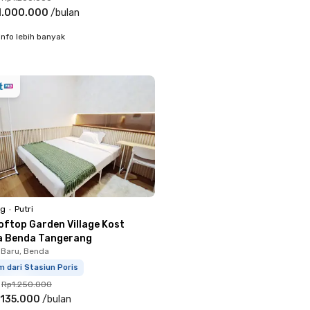
1.000.000
/
bulan
info lebih banyak
ng
•
Putri
oftop Garden Village Kost
a Benda Tangerang
 Baru, Benda
m dari Stasiun Poris
Rp1.250.000
.135.000
/
bulan