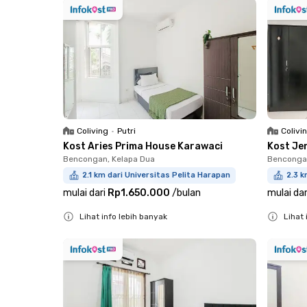
Coliving
•
Putri
Colivi
Kost Aries Prima House Karawaci
Kost Je
Bencongan, Kelapa Dua
Bencongan
2.1 km dari Universitas Pelita Harapan
2.3 k
mulai dari
Rp1.650.000
/
bulan
mulai dar
Lihat info lebih banyak
Lihat 
Close
Close