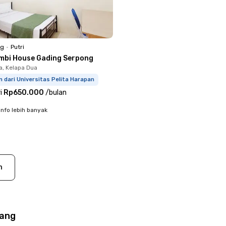
ng
•
Putri
mbi House Gading Serpong
a, Kelapa Dua
m dari Universitas Pelita Harapan
i
Rp650.000
/
bulan
info lebih banyak
n
rang