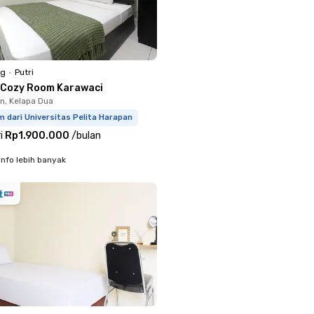
ng
•
Putri
 Cozy Room Karawaci
, Kelapa Dua
m dari Universitas Pelita Harapan
i
Rp1.900.000
/
bulan
info lebih banyak