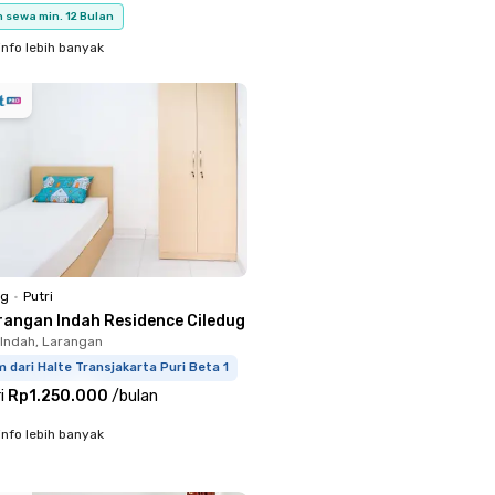
 sewa min. 12 Bulan
info lebih banyak
ng
•
Putri
rangan Indah Residence Ciledug
Indah, Larangan
 dari Halte Transjakarta Puri Beta 1
i
Rp1.250.000
/
bulan
info lebih banyak