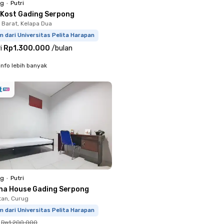
ng
•
Putri
 Kost Gading Serpong
 Barat, Kelapa Dua
m dari Universitas Pelita Harapan
i
Rp1.300.000
/
bulan
info lebih banyak
ng
•
Putri
na House Gading Serpong
an, Curug
m dari Universitas Pelita Harapan
Rp1.200.000