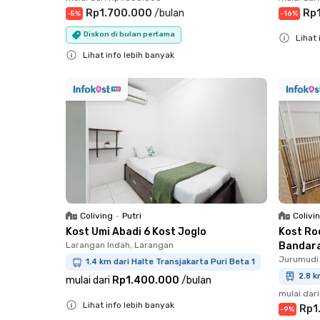
Rp1.700.000
/
bulan
Rp
-
5
%
-
16
%
Diskon di bulan pertama
Lihat 
Lihat info lebih banyak
Close
Close
Coliving
•
Putri
Colivi
Kost Umi Abadi 6 Kost Joglo
Kost Ro
Larangan Indah, Larangan
Bandar
Jurumudi
1.4 km dari Halte Transjakarta Puri Beta 1
2.8 k
mulai dari
Rp1.400.000
/
bulan
mulai dari
Lihat info lebih banyak
Rp1
-
9
%