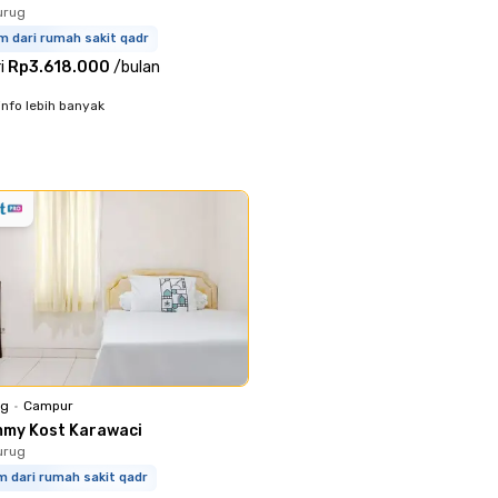
urug
m dari rumah sakit qadr
i
Rp3.618.000
/
bulan
info lebih banyak
ng
•
Campur
mmy Kost Karawaci
urug
m dari rumah sakit qadr