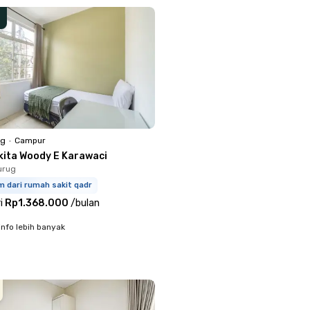
ng
•
Campur
kita Woody E Karawaci
urug
m dari rumah sakit qadr
i
Rp1.368.000
/
bulan
info lebih banyak