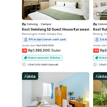
Vide
Coliving
•
Campur
Colivi
Kost Gemilang 52 Guest House Karawaci
Kost Ru
Bencongan Indah, Kelapa Dua
Binong, C
911 m dari rumah sakit qadr
2.6 k
mulai dari
Rp1.500.000
mulai dari
Rp1.385.000
/
bulan
Rp2
-
7
%
-
9
%
Diskon sewa min. 12 Bulan
Diskon
Lihat info lebih banyak
Lihat 
Close
Close