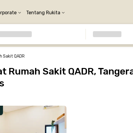
orporate
Tentang Rukita
 Sakit QADR
t Rumah Sakit QADR, Tangera
s