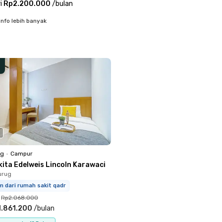
i
Rp2.200.000
/
bulan
info lebih banyak
ng
•
Campur
kita Edelweis Lincoln Karawaci
urug
m dari rumah sakit qadr
Rp2.068.000
1.861.200
/
bulan