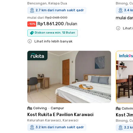
Bencongan, Kelapa Dua
Binong, C
2.7 km dari rumah sakit qadr
3.4 k
mulai dari
Rp2.068.000
mulai dar
Rp1.861.200
/
bulan
-
10
%
Lihat 
Diskon sewa min. 12 Bulan
Close
Lihat info lebih banyak
Close
Coliving
•
Campur
Colivi
Kost Rukita E Pavilion Karawaci
Kost Ji
Kelurahan Karawaci, Karawaci
Binong, C
3.2 km dari rumah sakit qadr
3.2 k