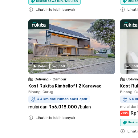
Diskon sewa min. 12 Bulan
Diskon
Lihat info lebih banyak
Lihat 
Close
Close
Video
360
360
Coliving
•
Campur
Colivi
Kost Rukita Kimbelloft 2 Karawaci
Kost Ru
Binong, Curug
Binong, C
3.4 km dari rumah sakit qadr
3.6 k
mulai dari
Rp6.018.000
/
bulan
mulai dari
Rp1
-
10
%
Lihat info lebih banyak
Diskon
Close
Lihat 