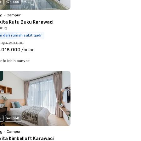
o
360
ng
•
Campur
kita Kutu Buku Karawaci
urug
m dari rumah sakit qadr
Rp4.218.000
.018.000
/
bulan
info lebih banyak
o
360
ng
•
Campur
kita Kimbelloft Karawaci