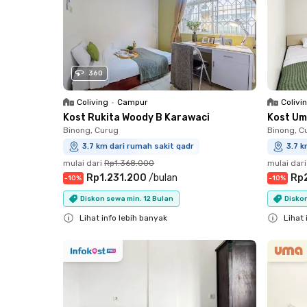
360
Coliving
•
Campur
Colivi
Kost Rukita Woody B Karawaci
Kost Um
Binong, Curug
Binong, C
3.7 km dari rumah sakit qadr
3.7 k
mulai dari
Rp1.368.000
mulai dari
Rp1.231.200
/
bulan
Rp
-
10
%
-
10
%
Diskon sewa min. 12 Bulan
Diskon
Lihat info lebih banyak
Lihat 
Close
Close