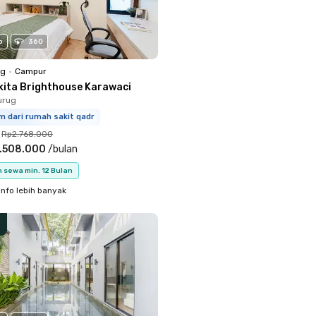
o
360
ng
•
Campur
kita Brighthouse Karawaci
urug
m dari rumah sakit qadr
Rp2.768.000
.508.000
/
bulan
 sewa min. 12 Bulan
info lebih banyak