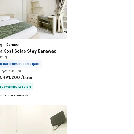
ng
•
Campur
a Kost Solas Stay Karawaci
urug
m dari rumah sakit qadr
Rp2.768.000
2.491.200
/
bulan
 sewa min. 12 Bulan
info lebih banyak