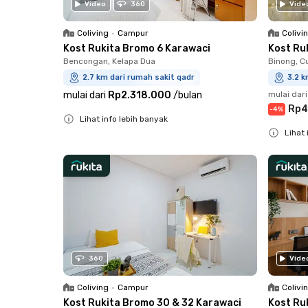
Video
360
Vide
Coliving
•
Campur
Colivi
Kost Rukita Bromo 6 Karawaci
Kost Ru
Bencongan, Kelapa Dua
Binong, C
2.7 km dari rumah sakit qadr
3.2 k
mulai dari
Rp2.318.000
/
bulan
mulai dari
Rp4
-
4
%
Lihat info lebih banyak
Lihat 
Close
Close
360
Vide
Coliving
•
Campur
Colivi
Kost Rukita Bromo 30 & 32 Karawaci
Kost Ru