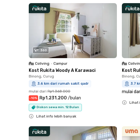
Close
360
Coliving
•
Campur
Colivi
Kost Rukita Woody A Karawaci
Kost Ru
Binong, Curug
Binong, C
3.6 km dari rumah sakit qadr
3.7 k
mulai dari
Rp1.368.000
mulai dar
Rp1.231.200
/
bulan
-
10
%
Lihat 
Diskon sewa min. 12 Bulan
Close
Lihat info lebih banyak
Close