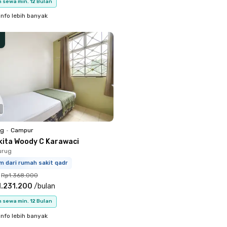
 sewa min. 12 Bulan
info lebih banyak
ng
•
Campur
kita Woody C Karawaci
urug
m dari rumah sakit qadr
Rp1.368.000
.231.200
/
bulan
 sewa min. 12 Bulan
info lebih banyak