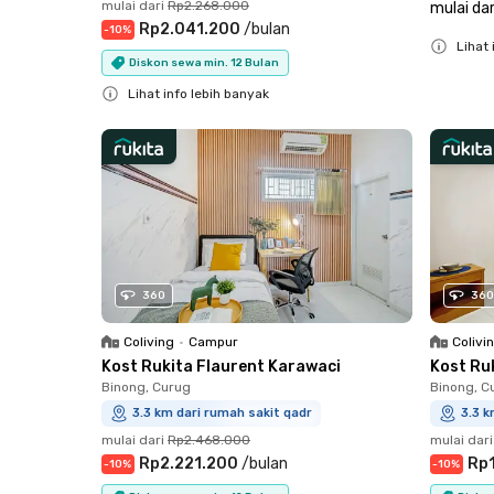
mulai dari
Rp2.268.000
mulai dar
Rp2.041.200
/
bulan
-
10
%
Lihat 
Diskon sewa min. 12 Bulan
Close
Lihat info lebih banyak
Close
360
360
Coliving
•
Campur
Colivi
Kost Rukita Flaurent Karawaci
Kost Ru
Binong, Curug
Binong, C
3.3 km dari rumah sakit qadr
3.3 k
mulai dari
Rp2.468.000
mulai dari
Rp2.221.200
/
bulan
Rp
-
10
%
-
10
%