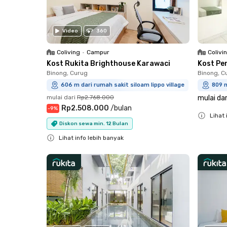
Video
360
Coliving
•
Campur
Colivi
Kost Rukita Brighthouse Karawaci
Kost Pe
Binong, Curug
Binong, C
606 m dari rumah sakit siloam lippo village
809 m
mulai dari
Rp2.768.000
mulai dar
Rp2.508.000
/
bulan
-
9
%
Lihat 
Diskon sewa min. 12 Bulan
Close
Lihat info lebih banyak
Close