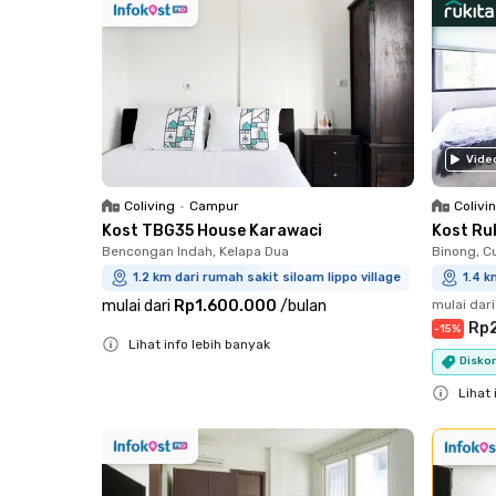
Vide
Coliving
•
Campur
Colivi
Kost TBG35 House Karawaci
Kost Ru
Bencongan Indah, Kelapa Dua
Binong, C
1.2 km dari rumah sakit siloam lippo village
1.4 k
mulai dari
Rp1.600.000
/
bulan
mulai dari
Rp2
-
15
%
Lihat info lebih banyak
Diskon
Close
Lihat 
Close