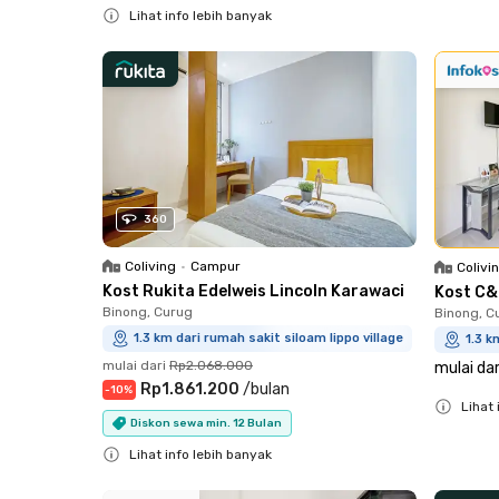
Lihat info lebih banyak
Close
360
Coliving
•
Campur
Colivi
Kost Rukita Edelweis Lincoln Karawaci
Kost C&
Binong, Curug
Binong, C
1.3 km dari rumah sakit siloam lippo village
1.3 k
mulai dari
Rp2.068.000
mulai dar
Rp1.861.200
/
bulan
-
10
%
Lihat 
Diskon sewa min. 12 Bulan
Close
Lihat info lebih banyak
Close