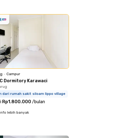
ng
•
Campur
C Dormitory Karawaci
urug
m dari rumah sakit siloam lippo village
i
Rp1.800.000
/
bulan
info lebih banyak