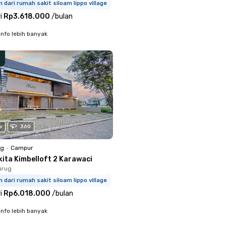
m dari rumah sakit siloam lippo village
i
Rp3.618.000
/
bulan
info lebih banyak
o
360
ng
•
Campur
kita Kimbelloft 2 Karawaci
urug
m dari rumah sakit siloam lippo village
i
Rp6.018.000
/
bulan
info lebih banyak