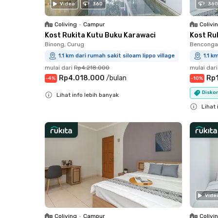
Video
360
360
Coliving
•
Campur
Colivi
Kost Rukita Kutu Buku Karawaci
Kost Ru
Binong, Curug
Bencongan
1.1 km dari rumah sakit siloam lippo village
1.1 k
mulai dari
Rp4.218.000
mulai dari
Rp4.018.000
/
bulan
Rp
-
4
%
-
10
%
Diskon
Lihat info lebih banyak
Close
Lihat 
Close
Vide
Coliving
•
Campur
Colivi