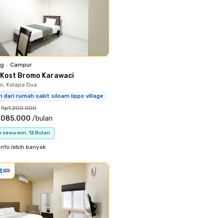
ng
•
Campur
 Kost Bromo Karawaci
, Kelapa Dua
m dari rumah sakit siloam lippo village
Rp1.200.000
.085.000
/
bulan
 sewa min. 12 Bulan
info lebih banyak