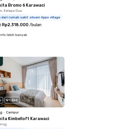
kita Bromo 6 Karawaci
, Kelapa Dua
m dari rumah sakit siloam lippo village
i
Rp2.318.000
/
bulan
info lebih banyak
o
360
ng
•
Campur
kita Kimbelloft Karawaci
urug