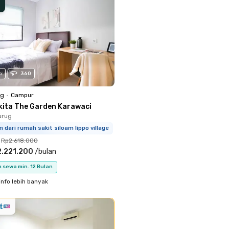
o
360
ng
•
Campur
kita The Garden Karawaci
urug
m dari rumah sakit siloam lippo village
Rp2.618.000
.221.200
/
bulan
 sewa min. 12 Bulan
info lebih banyak