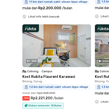
1.3 k
1.1 km dari rumah sakit siloam lippo village
mulai dar
mulai dari
Rp2.200.000
/
bulan
Lihat 
Lihat info lebih banyak
Close
Close
360
Vide
Coliving
•
Campur
Colivi
Kost Rukita Flaurent Karawaci
Kost Ru
Binong, Curug
Binong, C
1.2 km dari rumah sakit siloam lippo village
1.3 k
mulai dari
Rp2.468.000
mulai dar
Rp2.221.200
/
bulan
-
10
%
Lihat 
Diskon sewa min. 12 Bulan
Close