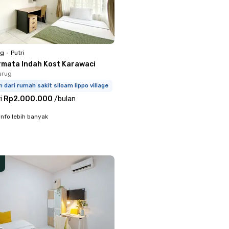
ng
•
Putri
rmata Indah Kost Karawaci
urug
 dari rumah sakit siloam lippo village
i
Rp2.000.000
/
bulan
info lebih banyak