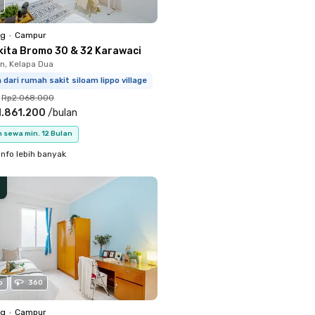
ng
•
Campur
kita Bromo 30 & 32 Karawaci
, Kelapa Dua
m dari rumah sakit siloam lippo village
Rp2.068.000
1.861.200
/
bulan
 sewa min. 12 Bulan
info lebih banyak
o
360
ng
•
Campur