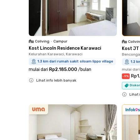
Coliving
•
Campur
Colivi
Kost Lincoln Residence Karawaci
Kost JT
Kelurahan Karawaci, Karawaci
Bencongan
1.3 km dari rumah sakit siloam lippo village
1.2 k
mulai dari
Rp2.185.000
/
bulan
mulai dari
Rp1
-
9
%
Lihat info lebih banyak
Diskon
Close
Lihat 
Close