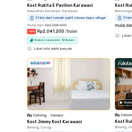
Kost Rukita E Pavilion Karawaci
Kost Ru
Kelurahan Karawaci, Karawaci
Bencongan
1.1 km dari rumah sakit siloam lippo village
1.1 k
mulai dari
Rp2.268.000
mulai dar
Rp2.041.200
/
bulan
-
10
%
Lihat 
Diskon sewa min. 12 Bulan
Close
Lihat info lebih banyak
Close
Vide
Colivi
Coliving
•
Campur
Kost Ru
Kost Jimmy Kost Karawaci
Binong, C
Binong, Curug