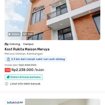
Video
360
Coliving
•
Campur
Kost Rukita Maison Meruya
Meruya Selatan, Kembangan
2.3 km dari rumah sakit sari asih ciledug
mulai dari
Rp2.468.000
Rp2.238.000
/
bulan
-
9
%
Diskon di bulan pertama
Lihat info lebih banyak
Close