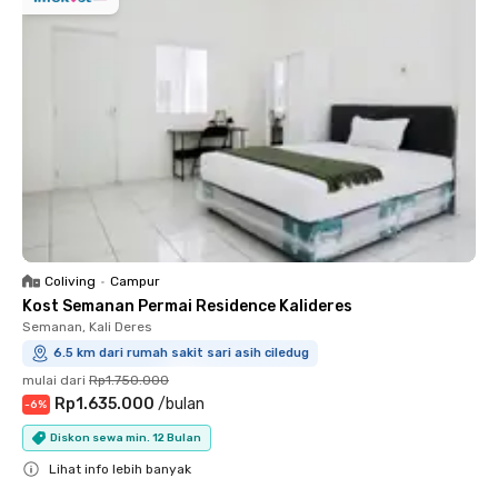
Coliving
•
Campur
Kost Semanan Permai Residence Kalideres
Semanan, Kali Deres
6.5 km dari rumah sakit sari asih ciledug
mulai dari
Rp1.750.000
Rp1.635.000
/
bulan
-
6
%
Diskon sewa min. 12 Bulan
Lihat info lebih banyak
Close