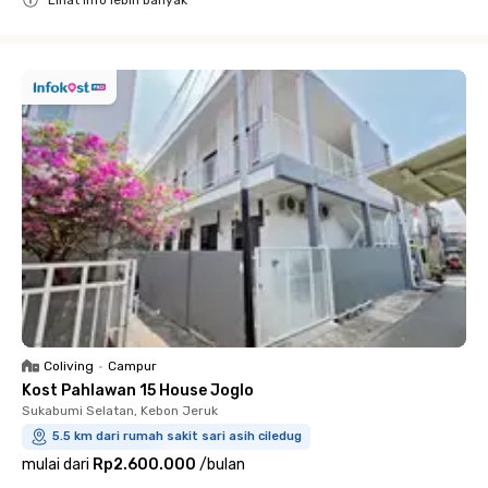
Lihat info lebih banyak
Close
Coliving
•
Campur
Kost Pahlawan 15 House Joglo
Sukabumi Selatan, Kebon Jeruk
5.5 km dari rumah sakit sari asih ciledug
mulai dari
Rp2.600.000
/
bulan