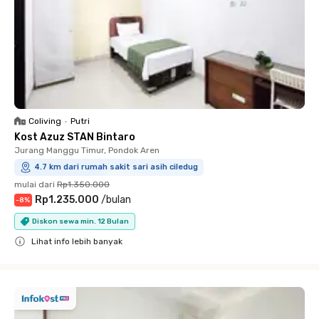
Coliving
•
Putri
Kost Azuz STAN Bintaro
Jurang Manggu Timur, Pondok Aren
4.7 km dari rumah sakit sari asih ciledug
mulai dari
Rp1.350.000
Rp1.235.000
/
bulan
-
8
%
Diskon sewa min. 12 Bulan
Lihat info lebih banyak
Close