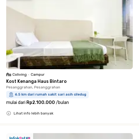
Coliving
•
Campur
Kost Kenanga Haus Bintaro
Pesanggrahan, Pesanggrahan
6.5 km dari rumah sakit sari asih ciledug
mulai dari
Rp2.100.000
/
bulan
Lihat info lebih banyak
Close