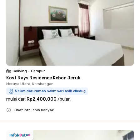
Coliving
•
Campur
Kost Rays Residence Kebon Jeruk
Meruya Utara, Kembangan
5.1 km dari rumah sakit sari asih ciledug
mulai dari
Rp2.400.000
/
bulan
Lihat info lebih banyak
Close