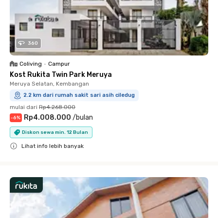
360
Coliving
•
Campur
Kost Rukita Twin Park Meruya
Meruya Selatan, Kembangan
2.2 km dari rumah sakit sari asih ciledug
mulai dari
Rp4.268.000
Rp4.008.000
/
bulan
-
6
%
Diskon sewa min. 12 Bulan
Lihat info lebih banyak
Close