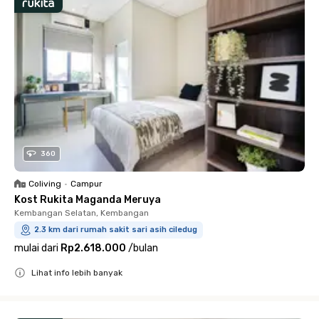
360
Coliving
•
Campur
Kost Rukita Maganda Meruya
Kembangan Selatan, Kembangan
2.3 km dari rumah sakit sari asih ciledug
mulai dari
Rp2.618.000
/
bulan
Lihat info lebih banyak
Close