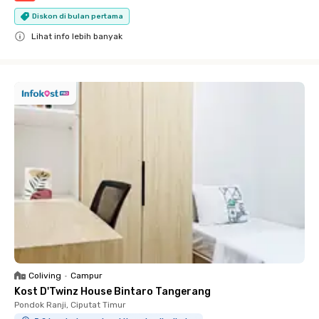
Diskon di bulan pertama
Lihat info lebih banyak
Close
Coliving
•
Campur
Kost D'Twinz House Bintaro Tangerang
Pondok Ranji, Ciputat Timur