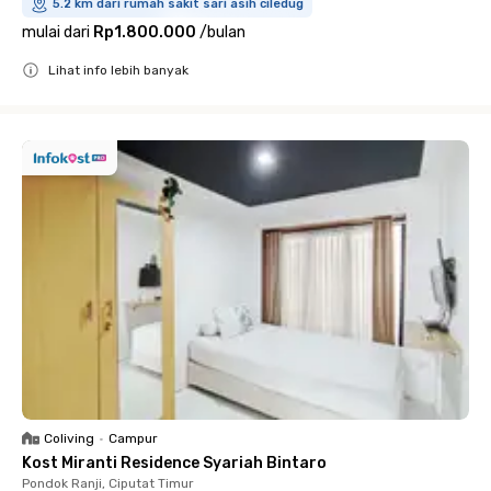
5.2 km dari rumah sakit sari asih ciledug
mulai dari
Rp1.800.000
/
bulan
Lihat info lebih banyak
Close
Coliving
•
Campur
Kost Miranti Residence Syariah Bintaro
Pondok Ranji, Ciputat Timur