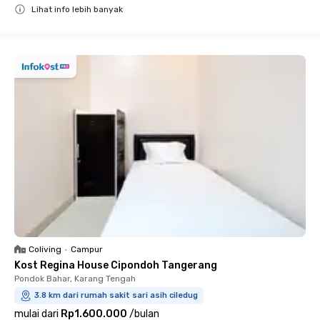
Lihat info lebih banyak
Close
Coliving
•
Campur
Kost Regina House Cipondoh Tangerang
Pondok Bahar, Karang Tengah
3.8 km dari rumah sakit sari asih ciledug
mulai dari
Rp1.600.000
/
bulan