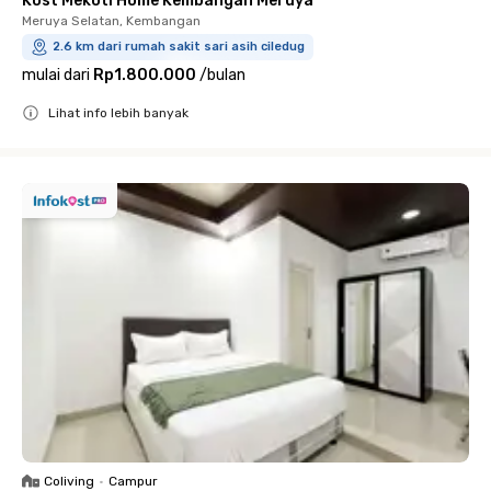
Kost Mekoti Home Kembangan Meruya
Meruya Selatan, Kembangan
2.6 km dari rumah sakit sari asih ciledug
mulai dari
Rp1.800.000
/
bulan
Lihat info lebih banyak
Close
Coliving
•
Campur