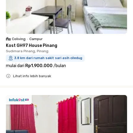
Coliving
•
Campur
Kost GH97 House Pinang
Sudimara Pinang, Pinang
3.8 km dari rumah sakit sari asih ciledug
mulai dari
Rp1.900.000
/
bulan
Lihat info lebih banyak
Close