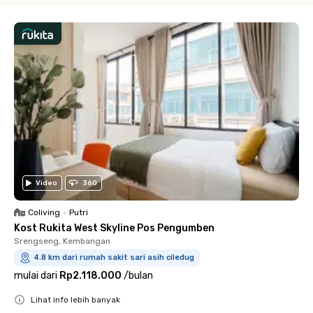
Video
360
Coliving
•
Putri
Kost Rukita West Skyline Pos Pengumben
Srengseng, Kembangan
4.8 km dari rumah sakit sari asih ciledug
mulai dari
Rp2.118.000
/
bulan
Lihat info lebih banyak