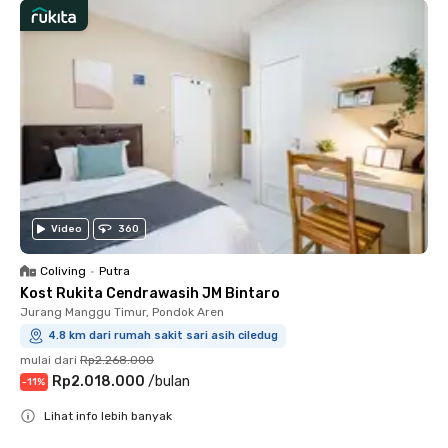
Video
360
Coliving
•
Putra
Kost Rukita Cendrawasih JM Bintaro
Jurang Manggu Timur, Pondok Aren
4.8 km dari rumah sakit sari asih ciledug
mulai dari
Rp2.268.000
Rp2.018.000
/
bulan
-
11
%
Lihat info lebih banyak
Close