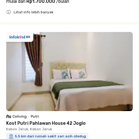
mulai dari
Rp1.700.000
/
bulan
Lihat info lebih banyak
Close
Coliving
•
Putri
Kost Putri Pahlawan House 42 Joglo
Kebon Jeruk, Kebon Jeruk
5.5 km dari rumah sakit sari asih ciledug