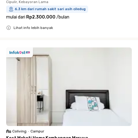
Cipulir, Kebayoran Lama
6.3 km dari rumah sakit sari asih ciledug
mulai dari
Rp2.300.000
/
bulan
Lihat info lebih banyak
Close
Coliving
•
Campur