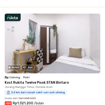
Close
Video
360
Coliving
•
Putri
Kost Rukita Twelve Pisok STAN Bintaro
Jurang Manggu Timur, Pondok Aren
5.0 km dari rumah sakit sari asih ciledug
mulai dari
Rp1.468.000
Rp1.321.200
/
bulan
-
10
%