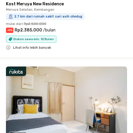
Kost Meruya New Residence
Meruya Selatan, Kembangan
2.7 km dari rumah sakit sari asih ciledug
mulai dari
Rp2.500.000
Rp2.385.000
/
bulan
-
4
%
Diskon sewa min. 12 Bulan
Lihat info lebih banyak
Close