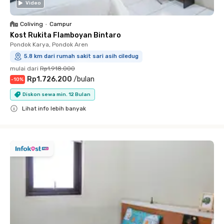
Video
Coliving
•
Campur
Kost Rukita Flamboyan Bintaro
Pondok Karya, Pondok Aren
5.8 km dari rumah sakit sari asih ciledug
mulai dari
Rp1.918.000
Rp1.726.200
/
bulan
-
10
%
Diskon sewa min. 12 Bulan
Lihat info lebih banyak
Close