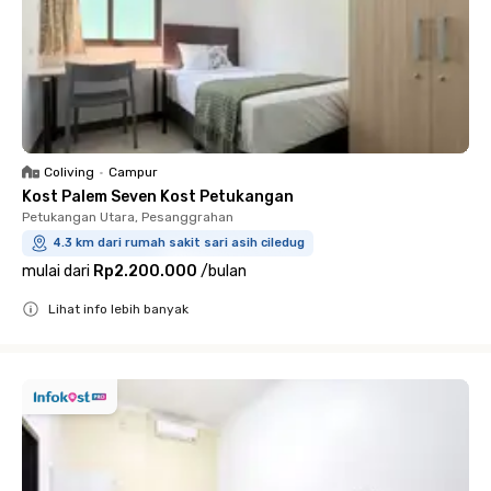
Coliving
•
Campur
Kost Palem Seven Kost Petukangan
Petukangan Utara, Pesanggrahan
4.3 km dari rumah sakit sari asih ciledug
mulai dari
Rp2.200.000
/
bulan
Lihat info lebih banyak
Close