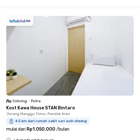
Close
Coliving
•
Putra
Kost Kawa House STAN Bintaro
Jurang Manggu Timur, Pondok Aren
4.5 km dari rumah sakit sari asih ciledug
mulai dari
Rp1.050.000
/
bulan