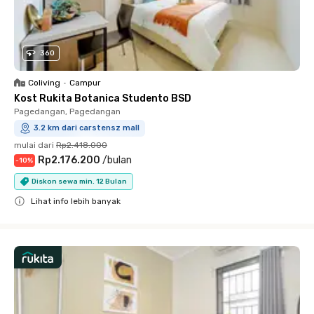
360
Coliving
•
Campur
Kost Rukita Botanica Studento BSD
Pagedangan, Pagedangan
3.2 km dari carstensz mall
mulai dari
Rp2.418.000
Rp2.176.200
/
bulan
-
10
%
Diskon sewa min. 12 Bulan
Lihat info lebih banyak
Close