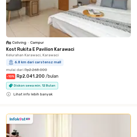
Coliving
•
Campur
Kost Rukita E Pavilion Karawaci
Kelurahan Karawaci, Karawaci
6.8 km dari carstensz mall
mulai dari
Rp2.268.000
Rp2.041.200
/
bulan
-
10
%
Diskon sewa min. 12 Bulan
Lihat info lebih banyak
Close