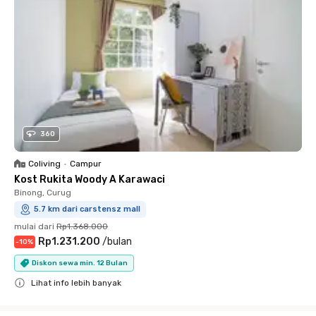
360
Coliving
•
Campur
Kost Rukita Woody A Karawaci
Binong, Curug
5.7 km dari carstensz mall
mulai dari
Rp1.368.000
Rp1.231.200
/
bulan
-
10
%
Diskon sewa min. 12 Bulan
Lihat info lebih banyak
Close