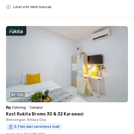
Lihat info lebih banyak
Close
360
Coliving
•
Campur
Kost Rukita Bromo 30 & 32 Karawaci
Bencongan, Kelapa Dua
5.7 km dari carstensz mall