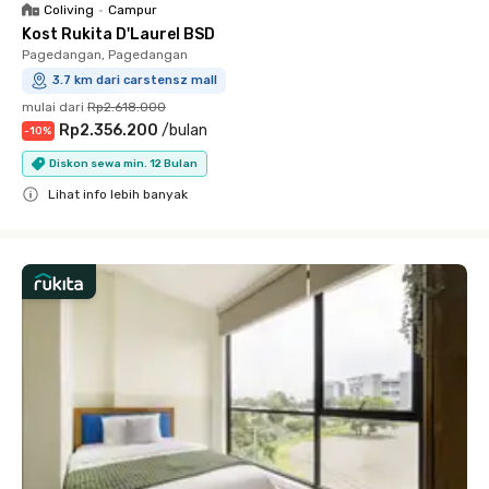
Coliving
•
Campur
Kost Rukita D'Laurel BSD
Pagedangan, Pagedangan
3.7 km dari carstensz mall
mulai dari
Rp2.618.000
Rp2.356.200
/
bulan
-
10
%
Diskon sewa min. 12 Bulan
Lihat info lebih banyak
Close