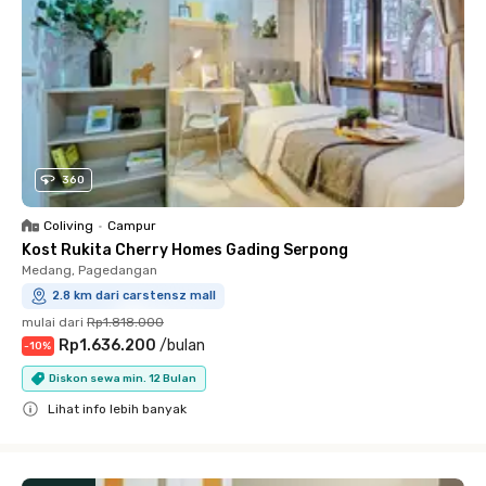
360
Coliving
•
Campur
Kost Rukita Cherry Homes Gading Serpong
Medang, Pagedangan
2.8 km dari carstensz mall
mulai dari
Rp1.818.000
Rp1.636.200
/
bulan
-
10
%
Diskon sewa min. 12 Bulan
Lihat info lebih banyak
Close