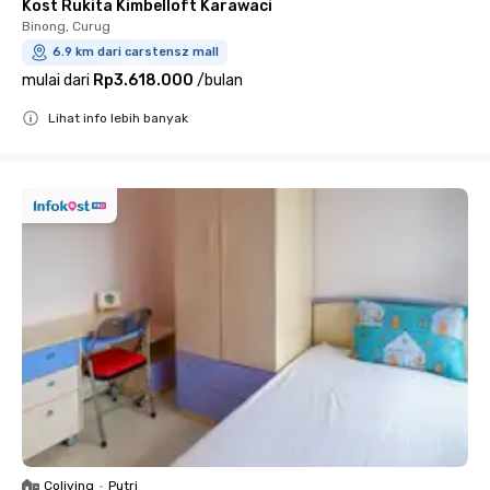
Kost Rukita Kimbelloft Karawaci
Binong, Curug
6.9 km dari carstensz mall
mulai dari
Rp3.618.000
/
bulan
Lihat info lebih banyak
Close
Coliving
•
Putri