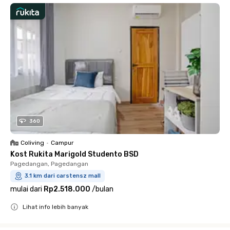
360
Coliving
•
Campur
Kost Rukita Marigold Studento BSD
Pagedangan, Pagedangan
3.1 km dari carstensz mall
mulai dari
Rp2.518.000
/
bulan
Lihat info lebih banyak
Close