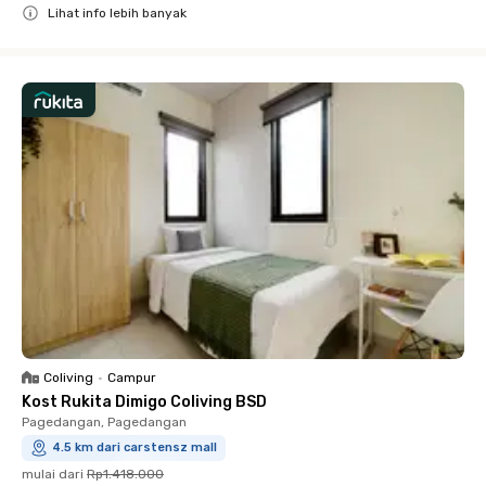
Lihat info lebih banyak
Close
Coliving
•
Campur
Kost Rukita Dimigo Coliving BSD
Pagedangan, Pagedangan
4.5 km dari carstensz mall
mulai dari
Rp1.418.000