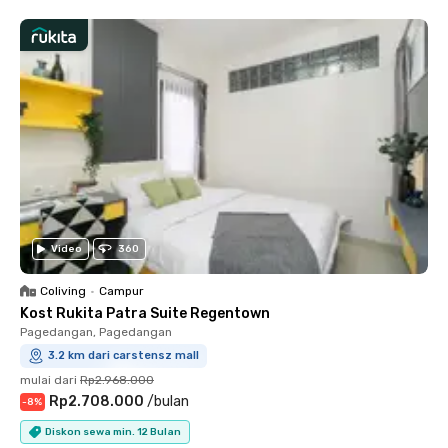
Video
360
Coliving
•
Campur
Kost Rukita Patra Suite Regentown
Pagedangan, Pagedangan
3.2 km dari carstensz mall
mulai dari
Rp2.968.000
Rp2.708.000
/
bulan
-
8
%
Diskon sewa min. 12 Bulan