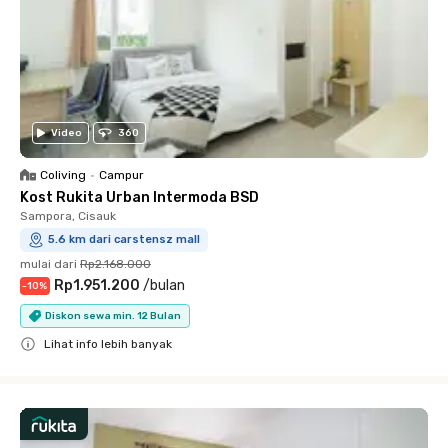
Video
360
Coliving
•
Campur
Kost Rukita Urban Intermoda BSD
Sampora, Cisauk
5.6 km dari carstensz mall
mulai dari
Rp2.168.000
Rp1.951.200
/
bulan
-
10
%
Diskon sewa min. 12 Bulan
Lihat info lebih banyak
Close