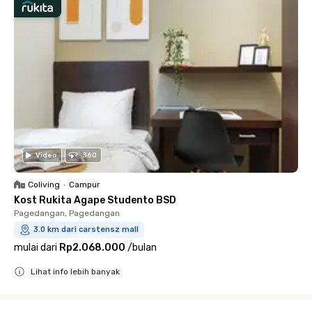
Video
360
Coliving
•
Campur
Kost Rukita Agape Studento BSD
Pagedangan, Pagedangan
3.0 km dari carstensz mall
mulai dari
Rp2.068.000
/
bulan
Lihat info lebih banyak
Close