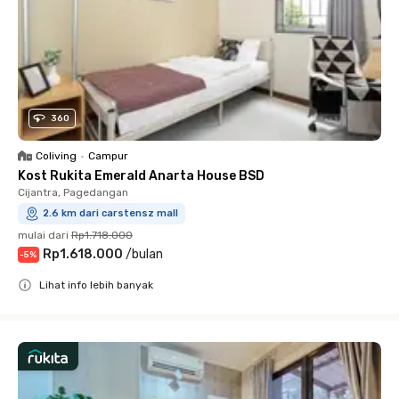
360
Coliving
•
Campur
Kost Rukita Emerald Anarta House BSD
Cijantra, Pagedangan
2.6 km dari carstensz mall
mulai dari
Rp1.718.000
Rp1.618.000
/
bulan
-
5
%
Lihat info lebih banyak
Close