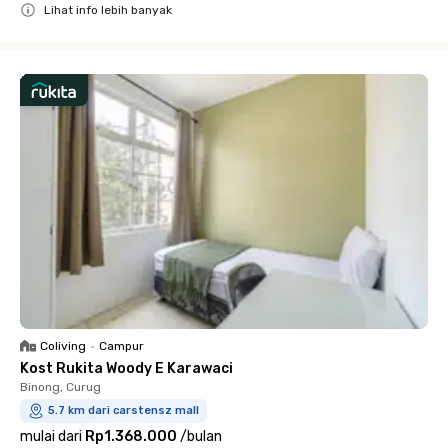
Lihat info lebih banyak
Close
Coliving
•
Campur
Kost Rukita Woody E Karawaci
Binong, Curug
5.7 km dari carstensz mall
mulai dari
Rp1.368.000
/
bulan