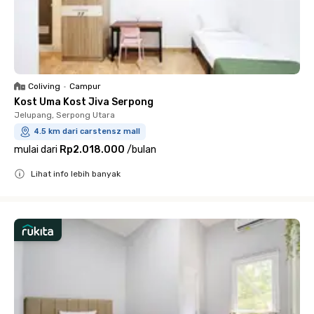
Coliving
•
Campur
Kost Uma Kost Jiva Serpong
Jelupang, Serpong Utara
4.5 km dari carstensz mall
mulai dari
Rp2.018.000
/
bulan
Lihat info lebih banyak
Close