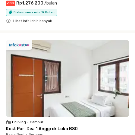
Rp1.276.200
/
bulan
-
10
%
Diskon sewa min. 12 Bulan
Lihat info lebih banyak
Close
Coliving
•
Campur
Kost Puri Dea 1 Anggrek Loka BSD
Rawa Buntu, Serpong