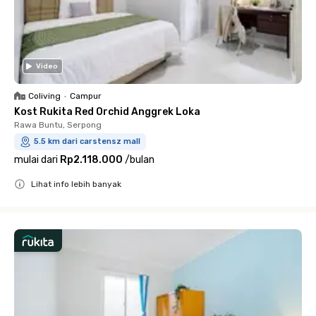
Video
Coliving
•
Campur
Kost Rukita Red Orchid Anggrek Loka
Rawa Buntu, Serpong
5.5 km dari carstensz mall
mulai dari
Rp2.118.000
/
bulan
Lihat info lebih banyak
Close