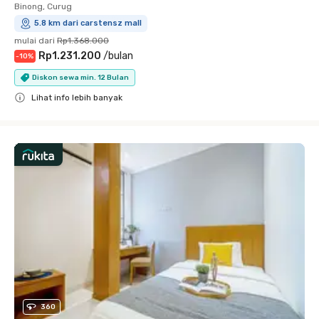
Binong, Curug
5.8 km dari carstensz mall
mulai dari
Rp1.368.000
Rp1.231.200
/
bulan
-
10
%
Diskon sewa min. 12 Bulan
Lihat info lebih banyak
Close
360