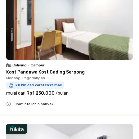
Coliving
•
Campur
Kost Pandawa Kost Gading Serpong
Medang, Pagedangan
3.0 km dari carstensz mall
mulai dari
Rp1.250.000
/
bulan
Lihat info lebih banyak
Close