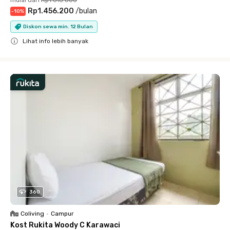
mulai dari
Rp1.618.000
Rp1.456.200
/
bulan
-
10
%
Diskon sewa min. 12 Bulan
Lihat info lebih banyak
Close
360
Coliving
•
Campur
Kost Rukita Woody C Karawaci