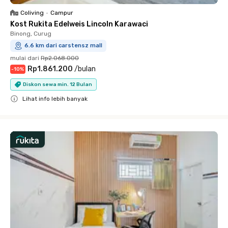
Coliving
•
Campur
Kost Rukita Edelweis Lincoln Karawaci
Binong, Curug
6.6 km dari carstensz mall
mulai dari
Rp2.068.000
Rp1.861.200
/
bulan
-
10
%
Diskon sewa min. 12 Bulan
Lihat info lebih banyak
Close