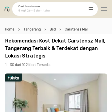
Cari hunianmu
8 Agt 26 - Belum tahu
Ope
Home
Tangerang
Bsd
Carstensz Mall
Rekomendasi Kost Dekat Carstensz Mall,
Tangerang Terbaik & Terdekat dengan
Lokasi Strategis
1 - 30 dari 102 Kost
Tersedia