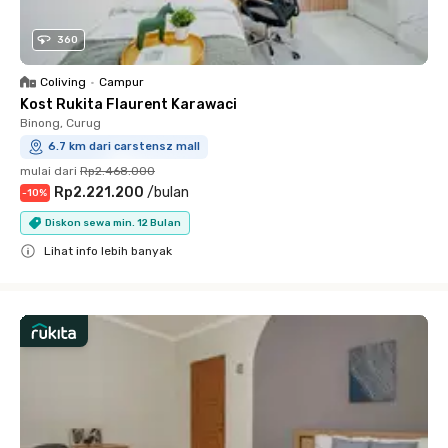
360
Coliving
•
Campur
Kost Rukita Flaurent Karawaci
Binong, Curug
6.7 km dari carstensz mall
mulai dari
Rp2.468.000
Rp2.221.200
/
bulan
-
10
%
Diskon sewa min. 12 Bulan
Lihat info lebih banyak
Close