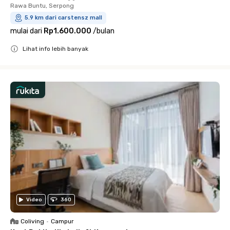
Rawa Buntu, Serpong
5.9 km dari carstensz mall
mulai dari
Rp1.600.000
/
bulan
Lihat info lebih banyak
Close
Video
360
Coliving
•
Campur