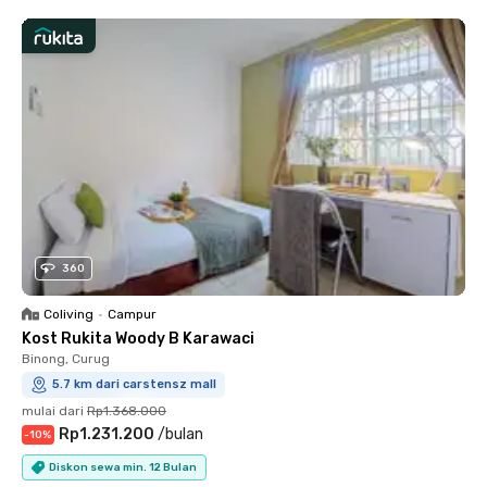
360
Coliving
•
Campur
Kost Rukita Woody B Karawaci
Binong, Curug
5.7 km dari carstensz mall
mulai dari
Rp1.368.000
Rp1.231.200
/
bulan
-
10
%
Diskon sewa min. 12 Bulan