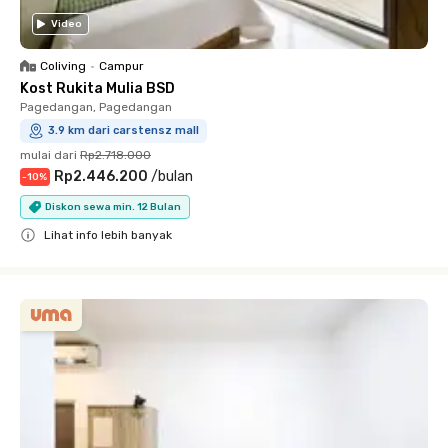
Video
Coliving
•
Campur
Kost Rukita Mulia BSD
Pagedangan, Pagedangan
3.9 km dari carstensz mall
mulai dari
Rp2.718.000
Rp2.446.200
/
bulan
-
10
%
Diskon sewa min. 12 Bulan
Lihat info lebih banyak
Close