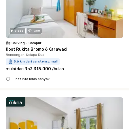
Video
360
Coliving
•
Campur
Kost Rukita Bromo 6 Karawaci
Bencongan, Kelapa Dua
5.6 km dari carstensz mall
mulai dari
Rp2.318.000
/
bulan
Lihat info lebih banyak
Close