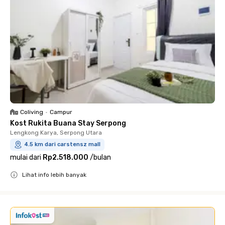
Coliving
•
Campur
Kost Rukita Buana Stay Serpong
Lengkong Karya, Serpong Utara
4.5 km dari carstensz mall
mulai dari
Rp2.518.000
/
bulan
Lihat info lebih banyak
Close