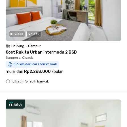
Video
360
Coliving
•
Campur
Kost Rukita Urban Intermoda 2 BSD
Sampora, Cisauk
5.6 km dari carstensz mall
mulai dari
Rp2.268.000
/
bulan
Lihat info lebih banyak
Close