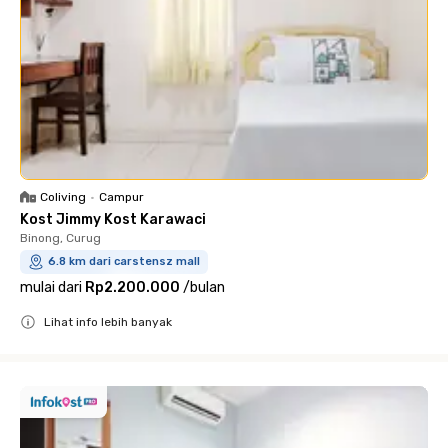
Coliving
•
Campur
Kost Jimmy Kost Karawaci
Binong, Curug
6.8 km dari carstensz mall
mulai dari
Rp2.200.000
/
bulan
Lihat info lebih banyak
Close