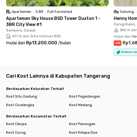
Serpong pun cuma butuh kurang dari 15 menit naik kendaraan.
Apartemen
•
3 BR
•
Full Furnished
Coliving
•
Soal fasilitas, kamu nggak perlu khawatir. Semua kamar di One
Apartemen Sky House BSD Tower Duxton 1 -
Henny Hom
Residence Anarta BSD sudah fully furnished dengan TV, AC,
3BR City View #1
Curug Kulon,
dan jendela. Ada juga fasilitas bersama seperti kamar mandi
Sampora, Cisauk
385 m dar
dengan shower & water heater, dapur bersama lengkap dengan
671 m dari Grha Unilever BSD
mulai dari
Rp
kitchen set & alat masak, dan area parkir. Coliving BSD ini juga
mulai dari
Rp13.200.000
/
bulan
Rp1.6
-
6
%
sudah terdapat staf sekuriti yang siap jaga keamanan 24/7.
Diskon se
Tinggal di BSD nggak harus ribet dan mahal. One Residence
Anarta BSD memberikan kamu kenyamanan dan kemudahan
dalam satu paket lengkap. Yuk, amankan unit kamu sekarang
Cari Kost Lainnya di Kabupaten Tangerang
sebelum kehabisan!
Berdasarkan Kelurahan Terkait
Kost Situ Gadung
Kost Pagedangan
Kost Cicalengka
Kost Medang
Berdasarkan Kecamatan Terkait
Kost Cikupa
Kost Panongan
Kost Curug
Kost Kelapa Dua