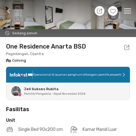
10 Agt 26 - Belum tahu
+
15
Ope
Foto
Fasilitas bersama
Lokasi
Aturan Tambahan
Sedang penuh
One Residence Anarta BSD
Pagedangan, Cijantra
Coliving
Operasional & layanan penghuni ditangani pemilik properti
Jeli Sukses Rukita
Pemilik/Pengelola
•
Sejak November 2024
Fasilitas
Unit
Single Bed 90x200 cm
Kamar Mandi Luar