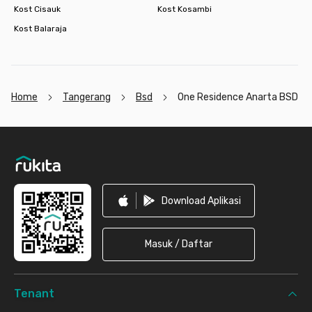
Kost Cisauk
Kost Kosambi
Kost Balaraja
Home
Tangerang
Bsd
One Residence Anarta BSD
Footer
Download Aplikasi
Masuk / Daftar
Tenant