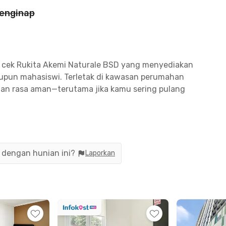
enginap
, cek Rukita Akemi Naturale BSD yang menyediakan
aupun mahasiswi. Terletak di kawasan perumahan
 dan rasa aman—terutama jika kamu sering pulang
.
kampus ternama di Serpong. Hanya butuh:
pus BSD
n dengan hunian ini?
Laporkan
enter