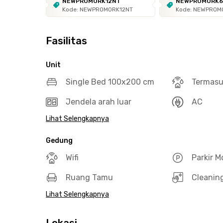
NEWPROMORK12NT
NEWPROMORK
Kode: NEWPROMORK12NT
Kode: NEWPROM
Fasilitas
Unit
Single Bed 100x200 cm
Termasuk
Jendela arah luar
AC
Lihat Selengkapnya
Gedung
Wifi
Parkir M
Ruang Tamu
Cleanin
Lihat Selengkapnya