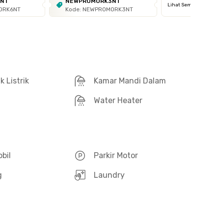
6NT
NEWPROMORK3NT
Lihat Semua
ORK6NT
Kode: NEWPROMORK3NT
 Listrik
Kamar Mandi Dalam
Water Heater
obil
Parkir Motor
g
Laundry