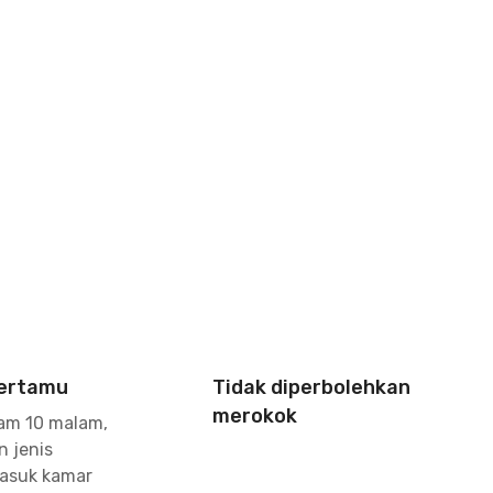
Bertamu
Tidak diperbolehkan
merokok
jam 10 malam,
 jenis
masuk kamar