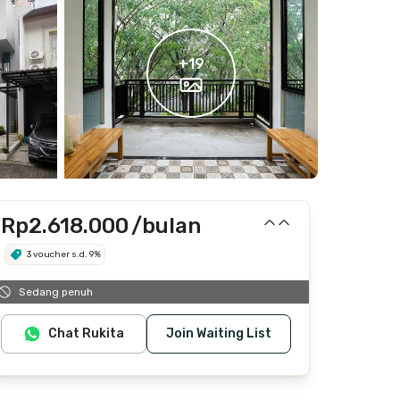
+
19
Rp2.618.000
/bulan
3 voucher s.d. 9%
Termasuk internet/wifi, listrik, air, laundry,
Sedang penuh
cleaning
Chat Rukita
Join Waiting List