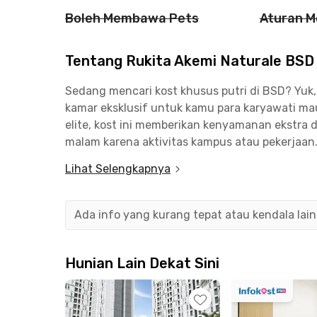
Boleh Membawa Pets
Aturan M
Tentang Rukita Akemi Naturale BSD
Sedang mencari kost khusus putri di BSD? Yuk
kamar eksklusif untuk kamu para karyawati m
elite, kost ini memberikan kenyamanan ekstra
malam karena aktivitas kampus atau pekerjaan
Lihat Selengkapnya
Lokasinya dekat ke kawasan perkantoran dan 
📍 7 menit ke Universitas Prasetiya Mulya Kam
📍 10 menit ke Unika Atma Jaya Kampus 3 BSD
Ada info yang kurang tepat atau kendala lai
📍 3 menit ke Wisma BCA Foresta
📍 4 menit ke Astra Daihatsu BSD – Astra Biz C
📍 6 menit ke Grha Unilever
Hunian Lain Dekat Sini
📍 4 menit ke Daily Supermarket BSD
📍 7 menit ke AEON Mall BSD