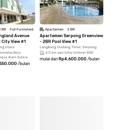
1 BR
•
Full Furnished
Apartemen
•
2 BR
ngland Avenue
Apartemen Serpong Greenview
 City View #1
- 2BR Pool View #1
ong Utara
Lengkong Gudang Timur, Serpong
iversitas Bina
4.0 km dari Grha Unilever BSD
mpus Alam Sutera
mulai dari
Rp4.600.000
/
bulan
550.000
/
bulan