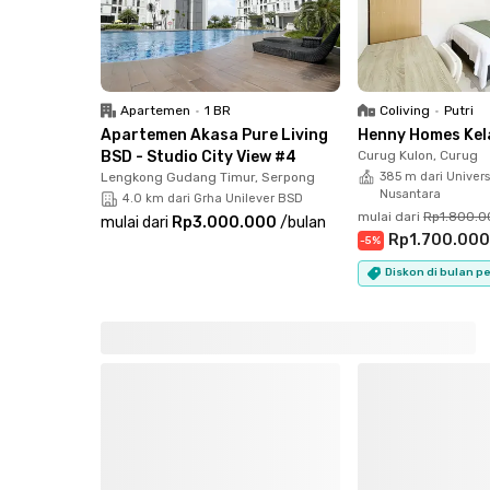
Seluruh kamar di Rukita Akemi Naturale BSD su
pakai, sehingga kamu tidak perlu repot memba
layanan pembersihan kamar dan laundry secara
rapi, dan nyaman bagi setiap tenan.
Apartemen
•
1 BR
Coliving
•
Putri
Apartemen Akasa Pure Living
Henny Homes Kel
Fasilitas kamar dan gedung:
BSD - Studio City View #4
Curug Kulon, Curug
✅ Kamar fully furnished
Lengkong Gudang Timur, Serpong
385 m dari Univers
Nusantara
4.0 km dari Grha Unilever BSD
✅ Termasuk listrik bulanan
mulai dari
Rp1.800.0
mulai dari
Rp3.000.000
/
bulan
✅ WiFi cepat
Rp1.700.00
-
5
%
✅ Layanan laundry
Diskon di bulan p
✅ Pembersihan kamar
✅ Dapur bersama
✅ Area komunal
✅ Parkiran luas
✅ CCTV untuk keamanan
Tinggal di Rukita Akemi Naturale BSD adalah p
hidup nyaman, aman, dan efisien di BSD!