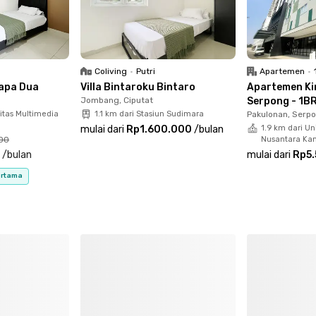
dah dilengkapi dengan furnitur lengkap yang siap
wa perabot tambahan. Kost ini juga menyediakan
 berkala untuk memastikan hunian tetap bersih,
Coliving
•
Putri
Apartemen
•
apa Dua
Villa Bintaroku Bintaro
Apartemen Ki
Jombang, Ciputat
Serpong - 1BR
itas Multimedia
1.1 km dari Stasiun Sudimara
Pakulonan, Serp
mulai dari
Rp1.600.000
/
bulan
1.9 km dari Un
00
Nusantara Ka
0
/
bulan
mulai dari
Rp5.
ertama
ilihan cerdas untuk perempuan aktif yang ingin