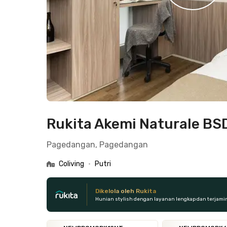
Rukita Akemi Naturale BS
Pagedangan, Pagedangan
Coliving
•
Putri
Dikelola oleh Rukita
Hunian stylish dengan layanan lengkap dan terjami