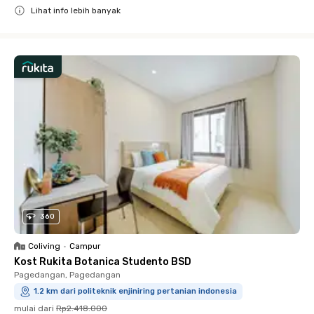
Lihat info lebih banyak
Close
360
Coliving
•
Campur
Kost Rukita Botanica Studento BSD
Pagedangan, Pagedangan
1.2 km dari politeknik enjiniring pertanian indonesia
mulai dari
Rp2.418.000