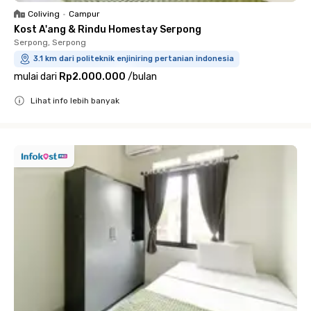
Coliving
•
Campur
Kost A'ang & Rindu Homestay Serpong
Serpong, Serpong
3.1 km dari politeknik enjiniring pertanian indonesia
mulai dari
Rp2.000.000
/
bulan
Lihat info lebih banyak
Close