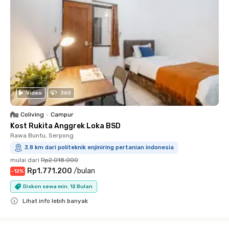
Video
360
Coliving
•
Campur
Kost Rukita Anggrek Loka BSD
Rawa Buntu, Serpong
3.8 km dari politeknik enjiniring pertanian indonesia
mulai dari
Rp2.018.000
Rp1.771.200
/
bulan
-
12
%
Diskon sewa min. 12 Bulan
Lihat info lebih banyak
Close