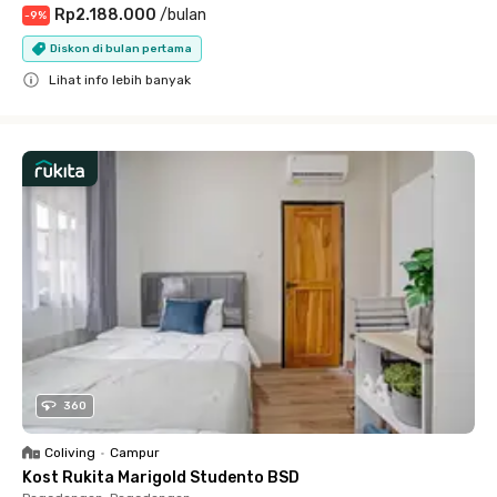
Rp2.188.000
/
bulan
-
9
%
Diskon di bulan pertama
Lihat info lebih banyak
Close
360
Coliving
•
Campur
Kost Rukita Marigold Studento BSD