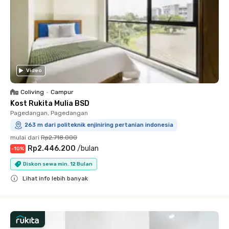
Video
Coliving
•
Campur
Kost Rukita Mulia BSD
Pagedangan, Pagedangan
263 m dari politeknik enjiniring pertanian indonesia
mulai dari
Rp2.718.000
Rp2.446.200
/
bulan
-
10
%
Diskon sewa min. 12 Bulan
Lihat info lebih banyak
Close