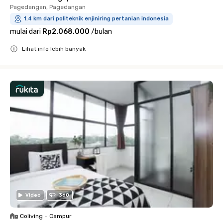
Pagedangan, Pagedangan
1.4 km dari politeknik enjiniring pertanian indonesia
mulai dari
Rp2.068.000
/
bulan
Lihat info lebih banyak
Close
Video
360
Coliving
•
Campur