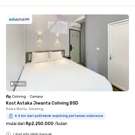
Close
Video
Coliving
•
Campur
Kost Astaka Jiwanta Coliving BSD
Rawa Buntu, Serpong
4.4 km dari politeknik enjiniring pertanian indonesia
mulai dari
Rp2.250.000
/
bulan
Lihat info lebih banyak