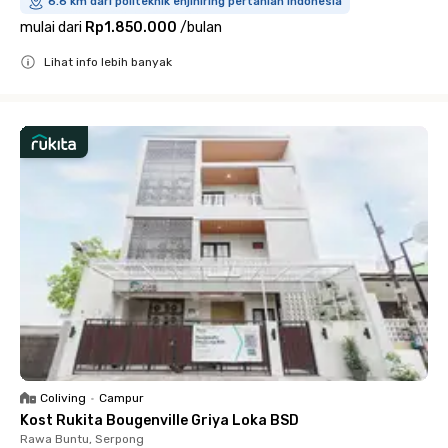
6.6 km dari politeknik enjiniring pertanian indonesia
mulai dari
Rp1.850.000
/
bulan
Lihat info lebih banyak
Close
Coliving
•
Campur
Kost Rukita Bougenville Griya Loka BSD
Rawa Buntu, Serpong