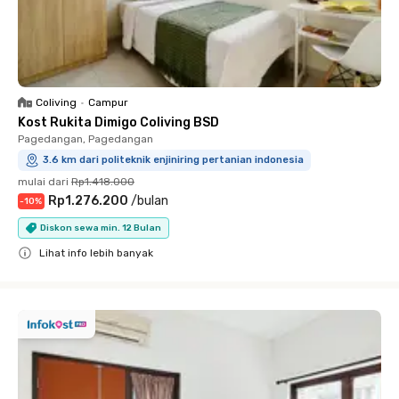
Coliving
•
Campur
Kost Rukita Dimigo Coliving BSD
Pagedangan, Pagedangan
3.6 km dari politeknik enjiniring pertanian indonesia
mulai dari
Rp1.418.000
Rp1.276.200
/
bulan
-
10
%
Diskon sewa min. 12 Bulan
Lihat info lebih banyak
Close