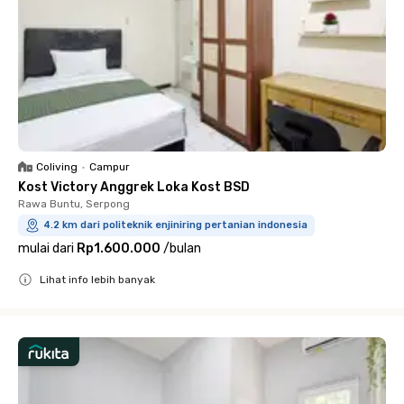
Coliving
•
Campur
Kost Victory Anggrek Loka Kost BSD
Rawa Buntu, Serpong
4.2 km dari politeknik enjiniring pertanian indonesia
mulai dari
Rp1.600.000
/
bulan
Lihat info lebih banyak
Close