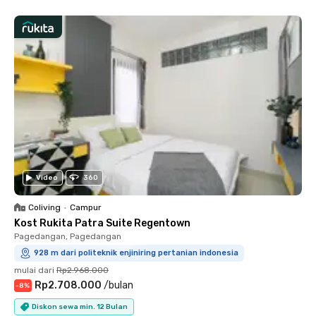
Video
360
Coliving
•
Campur
Kost Rukita Patra Suite Regentown
Pagedangan, Pagedangan
928 m dari politeknik enjiniring pertanian indonesia
mulai dari
Rp2.968.000
Rp2.708.000
/
bulan
-
8
%
Diskon sewa min. 12 Bulan