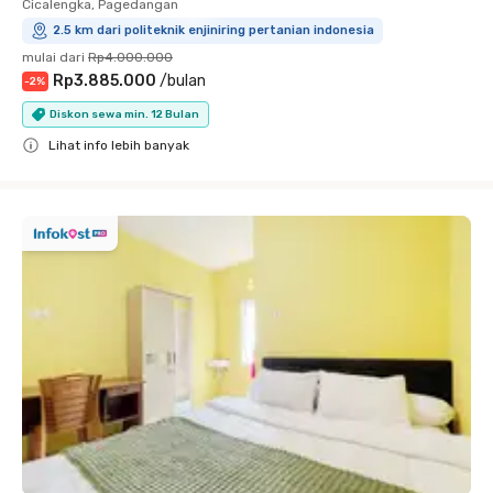
Cicalengka, Pagedangan
2.5 km dari politeknik enjiniring pertanian indonesia
mulai dari
Rp4.000.000
Rp3.885.000
/
bulan
-
2
%
Diskon sewa min. 12 Bulan
Lihat info lebih banyak
Close