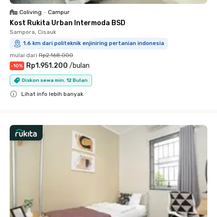
Coliving
•
Campur
Kost Rukita Urban Intermoda BSD
Sampora, Cisauk
1.6 km dari politeknik enjiniring pertanian indonesia
mulai dari
Rp2.168.000
Rp1.951.200
/
bulan
-
10
%
Diskon sewa min. 12 Bulan
Lihat info lebih banyak
Close