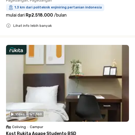
Pagedangan, Pagedangan
1.3 km dari politeknik enjiniring pertanian indonesia
mulai dari
Rp2.518.000
/
bulan
Lihat info lebih banyak
Close
Video
360
Coliving
•
Campur
Kost Rukita Agape Studento BSD