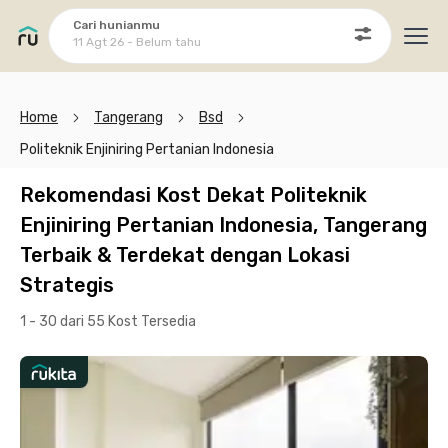
Cari hunianmu
11 Agt 26 - Belum tahu
Ope
Home
Tangerang
Bsd
Politeknik Enjiniring Pertanian Indonesia
Rekomendasi Kost Dekat Politeknik
Enjiniring Pertanian Indonesia, Tangerang
Terbaik & Terdekat dengan Lokasi
Strategis
1 - 30 dari 55 Kost
Tersedia