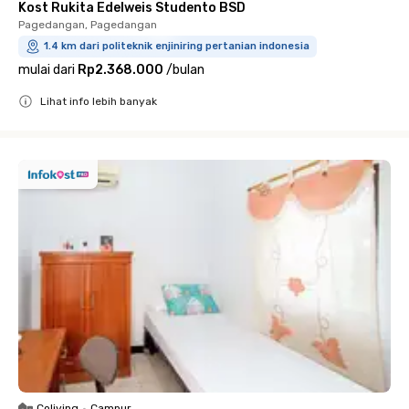
Kost Rukita Edelweis Studento BSD
Pagedangan, Pagedangan
1.4 km dari politeknik enjiniring pertanian indonesia
mulai dari
Rp2.368.000
/
bulan
Lihat info lebih banyak
Close
Coliving
•
Campur