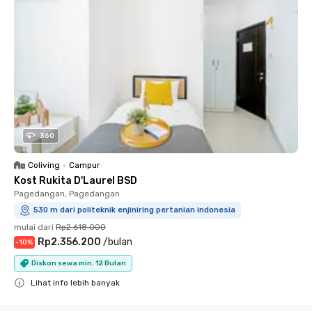
360
Coliving
•
Campur
Kost Rukita D'Laurel BSD
Pagedangan, Pagedangan
530 m dari politeknik enjiniring pertanian indonesia
mulai dari
Rp2.618.000
Rp2.356.200
/
bulan
-
10
%
Diskon sewa min. 12 Bulan
Lihat info lebih banyak
Close