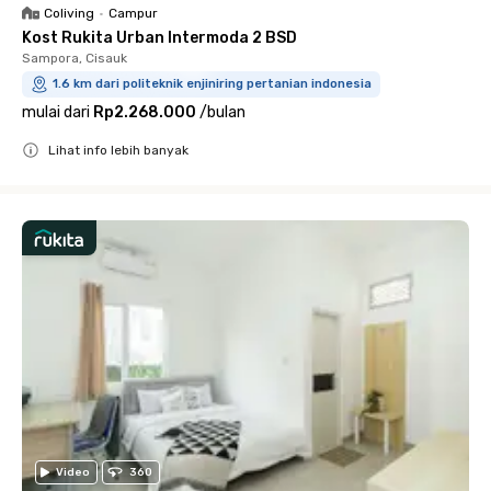
Coliving
•
Campur
Kost Rukita Urban Intermoda 2 BSD
Sampora, Cisauk
1.6 km dari politeknik enjiniring pertanian indonesia
mulai dari
Rp2.268.000
/
bulan
Lihat info lebih banyak
Close
Video
360