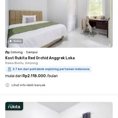
Video
Coliving
•
Campur
Kost Rukita Red Orchid Anggrek Loka
Rawa Buntu, Serpong
3.7 km dari politeknik enjiniring pertanian indonesia
mulai dari
Rp2.118.000
/
bulan
Lihat info lebih banyak
Close