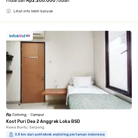
mulai dari
Rp2.200.000
/
bulan
Lihat info lebih banyak
Close
Coliving
•
Campur
Kost Puri Dea 2 Anggrek Loka BSD
Rawa Buntu, Serpong
3.8 km dari politeknik enjiniring pertanian indonesia