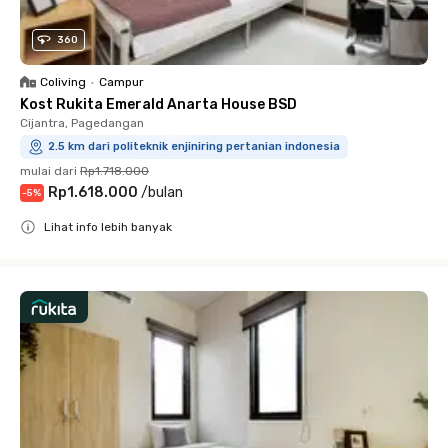
360
Coliving
•
Campur
Kost Rukita Emerald Anarta House BSD
Cijantra, Pagedangan
2.5 km dari politeknik enjiniring pertanian indonesia
mulai dari
Rp1.718.000
Rp1.618.000
/
bulan
-
5
%
Lihat info lebih banyak
Close