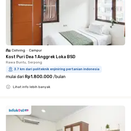
Coliving
•
Campur
Kost Puri Dea 1 Anggrek Loka BSD
Rawa Buntu, Serpong
3.7 km dari politeknik enjiniring pertanian indonesia
mulai dari
Rp1.800.000
/
bulan
Lihat info lebih banyak
Close