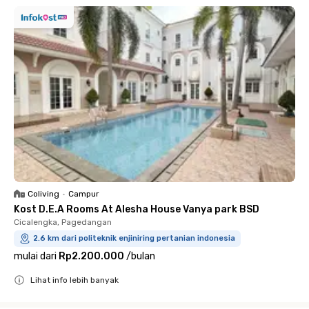
Coliving
•
Campur
Kost D.E.A Rooms At Alesha House Vanya park BSD
Cicalengka, Pagedangan
2.6 km dari politeknik enjiniring pertanian indonesia
mulai dari
Rp2.200.000
/
bulan
Lihat info lebih banyak
Close