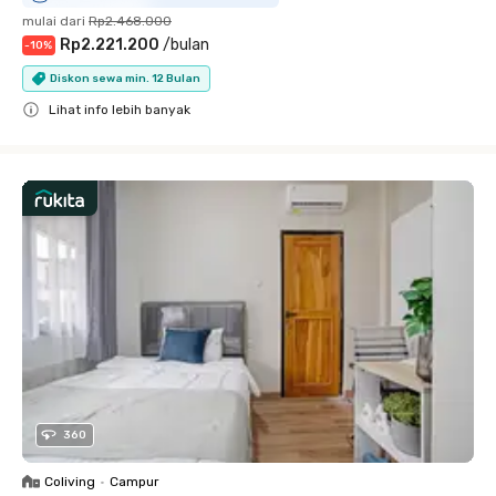
mulai dari
Rp2.468.000
Rp2.221.200
/
bulan
-
10
%
Diskon sewa min. 12 Bulan
Lihat info lebih banyak
Close
360
Coliving
•
Campur