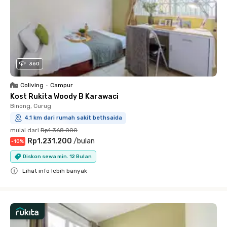
360
Coliving
•
Campur
Kost Rukita Woody B Karawaci
Binong, Curug
4.1 km dari rumah sakit bethsaida
mulai dari
Rp1.368.000
Rp1.231.200
/
bulan
-
10
%
Diskon sewa min. 12 Bulan
Lihat info lebih banyak
Close