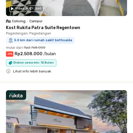
Video
360
Coliving
•
Campur
Kost Rukita Patra Suite Regentown
Pagedangan, Pagedangan
5.0 km dari rumah sakit bethsaida
mulai dari
Rp2.768.000
Rp2.508.000
/
bulan
-
9
%
Diskon sewa min. 12 Bulan
Lihat info lebih banyak
Close