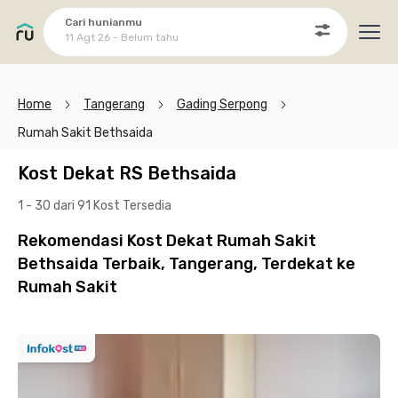
Cari hunianmu
11 Agt 26 - Belum tahu
Ope
Home
Tangerang
Gading Serpong
Rumah Sakit Bethsaida
Kost Dekat RS Bethsaida
1 - 30 dari 91 Kost
Tersedia
Rekomendasi Kost Dekat Rumah Sakit
Bethsaida Terbaik, Tangerang, Terdekat ke
Rumah Sakit