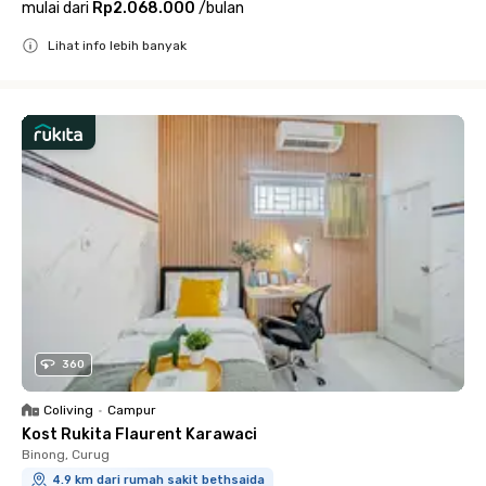
mulai dari
Rp2.068.000
/
bulan
Lihat info lebih banyak
Close
360
Coliving
•
Campur
Kost Rukita Flaurent Karawaci
Binong, Curug
4.9 km dari rumah sakit bethsaida