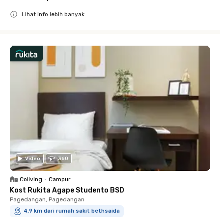
Lihat info lebih banyak
Close
Video
360
Coliving
•
Campur
Kost Rukita Agape Studento BSD
Pagedangan, Pagedangan
4.9 km dari rumah sakit bethsaida