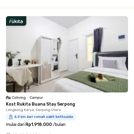
Close
Coliving
•
Campur
Kost Rukita Buana Stay Serpong
Lengkong Karya, Serpong Utara
6.0 km dari rumah sakit bethsaida
mulai dari
Rp1.918.000
/
bulan