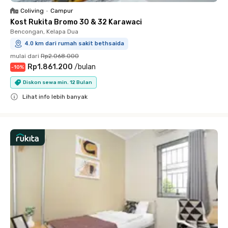
Coliving
•
Campur
Kost Rukita Bromo 30 & 32 Karawaci
Bencongan, Kelapa Dua
4.0 km dari rumah sakit bethsaida
mulai dari
Rp2.068.000
Rp1.861.200
/
bulan
-
10
%
Diskon sewa min. 12 Bulan
Lihat info lebih banyak
Close