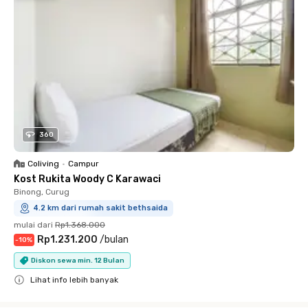
360
Coliving
•
Campur
Kost Rukita Woody C Karawaci
Binong, Curug
4.2 km dari rumah sakit bethsaida
mulai dari
Rp1.368.000
Rp1.231.200
/
bulan
-
10
%
Diskon sewa min. 12 Bulan
Lihat info lebih banyak
Close