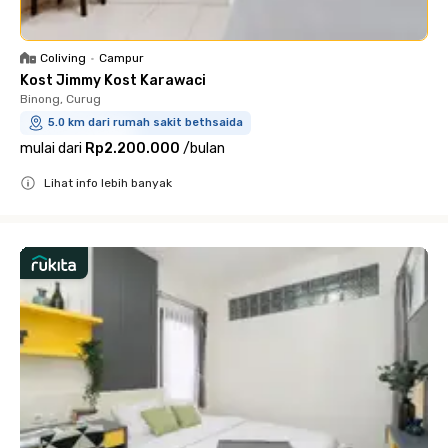
Coliving
•
Campur
Kost Jimmy Kost Karawaci
Binong, Curug
5.0 km dari rumah sakit bethsaida
mulai dari
Rp2.200.000
/
bulan
Lihat info lebih banyak
Close