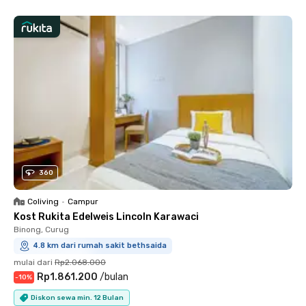
360
Coliving
•
Campur
Kost Rukita Edelweis Lincoln Karawaci
Binong, Curug
4.8 km dari rumah sakit bethsaida
mulai dari
Rp2.068.000
Rp1.861.200
/
bulan
-
10
%
Diskon sewa min. 12 Bulan