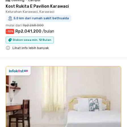
Coliving
•
Campur
Kost Rukita E Pavilion Karawaci
Kelurahan Karawaci, Karawaci
5.0 km dari rumah sakit bethsaida
mulai dari
Rp2.268.000
Rp2.041.200
/
bulan
-
10
%
Diskon sewa min. 12 Bulan
Lihat info lebih banyak
Close