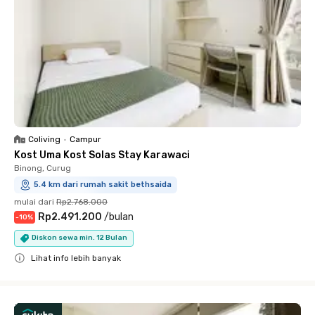
Coliving
•
Campur
Kost Uma Kost Solas Stay Karawaci
Binong, Curug
5.4 km dari rumah sakit bethsaida
mulai dari
Rp2.768.000
Rp2.491.200
/
bulan
-
10
%
Diskon sewa min. 12 Bulan
Lihat info lebih banyak
Close