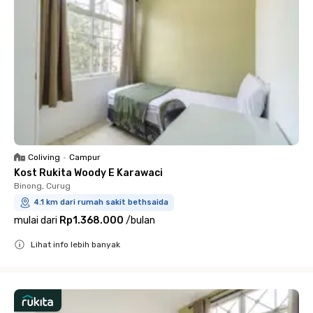
Coliving
•
Campur
Kost Rukita Woody E Karawaci
Binong, Curug
4.1 km dari rumah sakit bethsaida
mulai dari
Rp1.368.000
/
bulan
Lihat info lebih banyak
Close