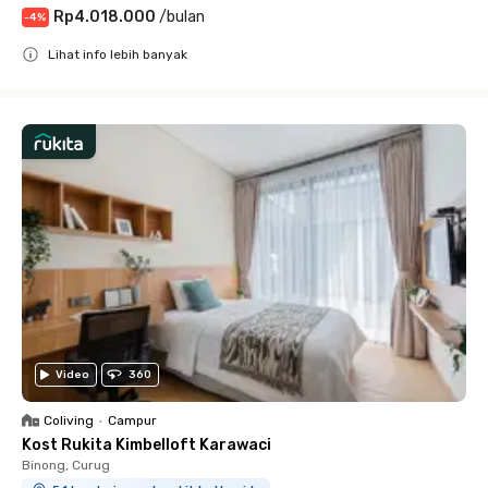
Rp4.018.000
/
bulan
-
4
%
Lihat info lebih banyak
Close
Video
360
Coliving
•
Campur
Kost Rukita Kimbelloft Karawaci
Binong, Curug