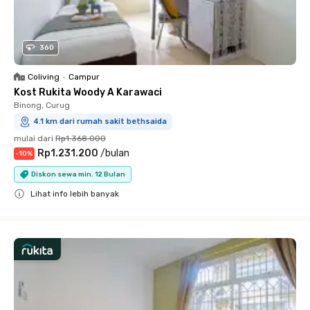
360
Coliving
•
Campur
Kost Rukita Woody A Karawaci
Binong, Curug
4.1 km dari rumah sakit bethsaida
mulai dari
Rp1.368.000
Rp1.231.200
/
bulan
-
10
%
Diskon sewa min. 12 Bulan
Lihat info lebih banyak
Close