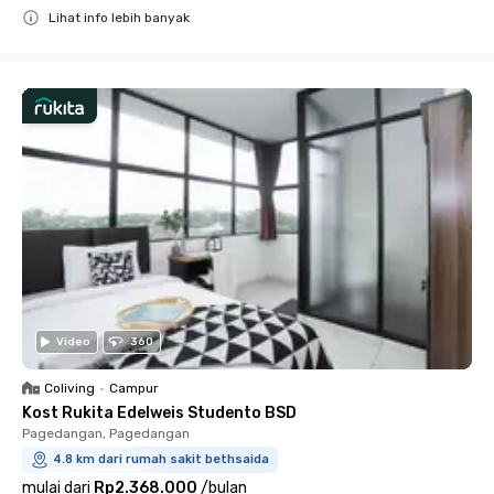
Lihat info lebih banyak
Close
Video
360
Coliving
•
Campur
Kost Rukita Edelweis Studento BSD
Pagedangan, Pagedangan
4.8 km dari rumah sakit bethsaida
mulai dari
Rp2.368.000
/
bulan