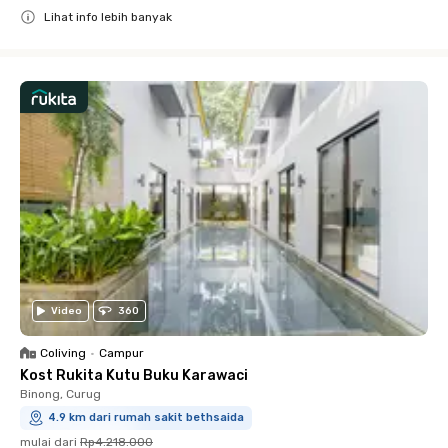
Lihat info lebih banyak
Close
Video
360
Coliving
•
Campur
Kost Rukita Kutu Buku Karawaci
Binong, Curug
4.9 km dari rumah sakit bethsaida
mulai dari
Rp4.218.000