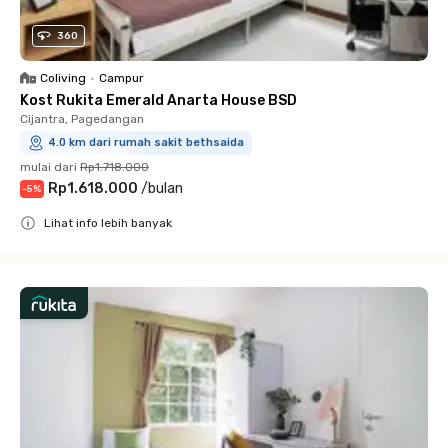
360
Coliving
•
Campur
Kost Rukita Emerald Anarta House BSD
Cijantra, Pagedangan
4.0 km dari rumah sakit bethsaida
mulai dari
Rp1.718.000
Rp1.618.000
/
bulan
-
5
%
Lihat info lebih banyak
Close