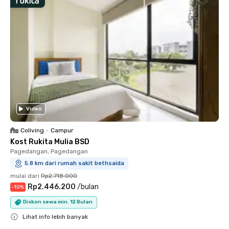
Video
Coliving
•
Campur
Kost Rukita Mulia BSD
Pagedangan, Pagedangan
5.8 km dari rumah sakit bethsaida
mulai dari
Rp2.718.000
Rp2.446.200
/
bulan
-
10
%
Diskon sewa min. 12 Bulan
Lihat info lebih banyak
Close