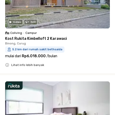
Video
360
Coliving
•
Campur
Kost Rukita Kimbelloft 2 Karawaci
Binong, Curug
5.2 km dari rumah sakit bethsaida
mulai dari
Rp6.018.000
/
bulan
Lihat info lebih banyak
Close