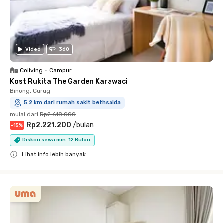
Video
360
Coliving
•
Campur
Kost Rukita The Garden Karawaci
Binong, Curug
5.2 km dari rumah sakit bethsaida
mulai dari
Rp2.618.000
Rp2.221.200
/
bulan
-
15
%
Diskon sewa min. 12 Bulan
Lihat info lebih banyak
Close