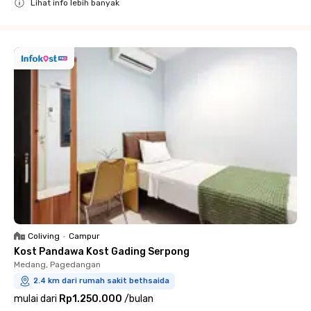
Lihat info lebih banyak
Close
Coliving
•
Campur
Kost Pandawa Kost Gading Serpong
Medang, Pagedangan
2.4 km dari rumah sakit bethsaida
mulai dari
Rp1.250.000
/
bulan