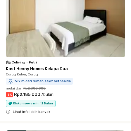
Coliving
•
Putri
Kost Henny Homes Kelapa Dua
Curug Kulon, Curug
769 m dari rumah sakit bethsaida
mulai dari
Rp2.300.000
Rp2.185.000
/
bulan
-
5
%
Diskon sewa min. 12 Bulan
Lihat info lebih banyak
Close