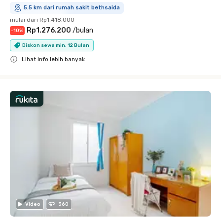
5.5 km dari rumah sakit bethsaida
mulai dari
Rp1.418.000
Rp1.276.200
/
bulan
-
10
%
Diskon sewa min. 12 Bulan
Lihat info lebih banyak
Close
Video
360