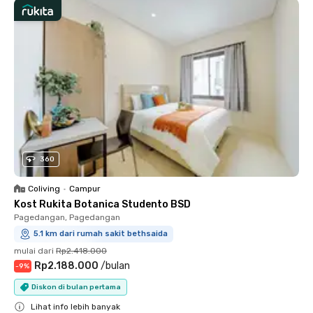
360
Coliving
•
Campur
Kost Rukita Botanica Studento BSD
Pagedangan, Pagedangan
5.1 km dari rumah sakit bethsaida
mulai dari
Rp2.418.000
Rp2.188.000
/
bulan
-
9
%
Diskon di bulan pertama
Lihat info lebih banyak