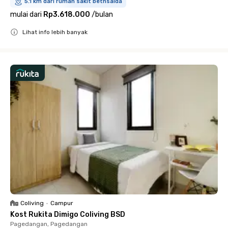
5.1 km dari rumah sakit bethsaida
mulai dari
Rp3.618.000
/
bulan
Lihat info lebih banyak
Close
Coliving
•
Campur
Kost Rukita Dimigo Coliving BSD
Pagedangan, Pagedangan