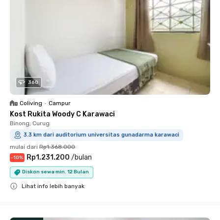
360
Coliving
•
Campur
Kost Rukita Woody C Karawaci
Binong, Curug
3.3 km dari auditorium universitas gunadarma karawaci
mulai dari
Rp1.368.000
Rp1.231.200
/
bulan
-
10
%
Diskon sewa min. 12 Bulan
Lihat info lebih banyak
Close