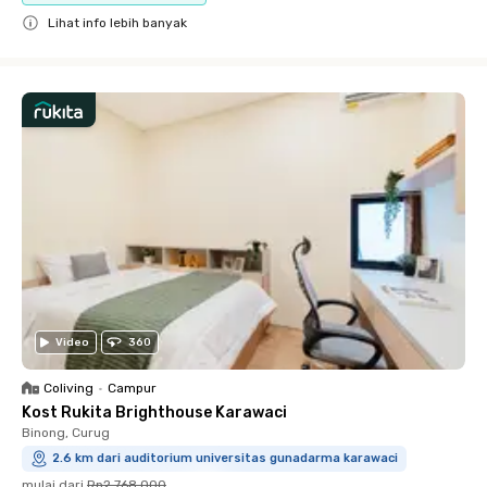
Lihat info lebih banyak
Close
Video
360
Coliving
•
Campur
Kost Rukita Brighthouse Karawaci
Binong, Curug
2.6 km dari auditorium universitas gunadarma karawaci
mulai dari
Rp2.768.000