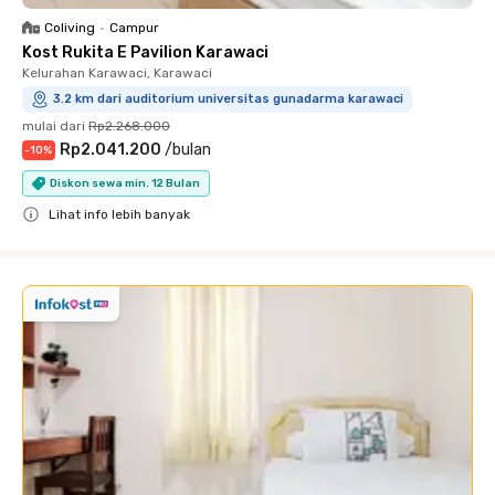
Coliving
•
Campur
Kost Rukita E Pavilion Karawaci
Kelurahan Karawaci, Karawaci
3.2 km dari auditorium universitas gunadarma karawaci
mulai dari
Rp2.268.000
Rp2.041.200
/
bulan
-
10
%
Diskon sewa min. 12 Bulan
Lihat info lebih banyak
Close