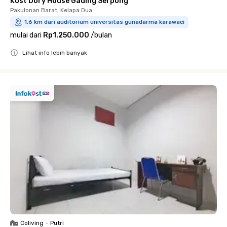
Kost Dory House Gading Serpong
Pakulonan Barat, Kelapa Dua
1.6 km dari auditorium universitas gunadarma karawaci
mulai dari
Rp1.250.000
/
bulan
Lihat info lebih banyak
Close
Coliving
•
Putri