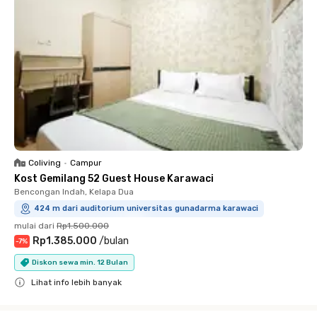
Coliving
•
Campur
Kost Gemilang 52 Guest House Karawaci
Bencongan Indah, Kelapa Dua
424 m dari auditorium universitas gunadarma karawaci
mulai dari
Rp1.500.000
Rp1.385.000
/
bulan
-
7
%
Diskon sewa min. 12 Bulan
Lihat info lebih banyak
Close