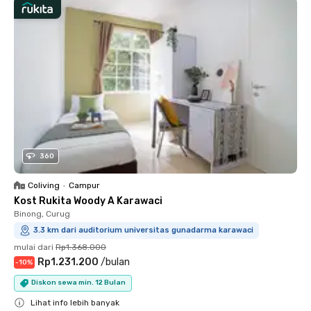
360
Coliving
•
Campur
Kost Rukita Woody A Karawaci
Binong, Curug
3.3 km dari auditorium universitas gunadarma karawaci
mulai dari
Rp1.368.000
Rp1.231.200
/
bulan
-
10
%
Diskon sewa min. 12 Bulan
Lihat info lebih banyak