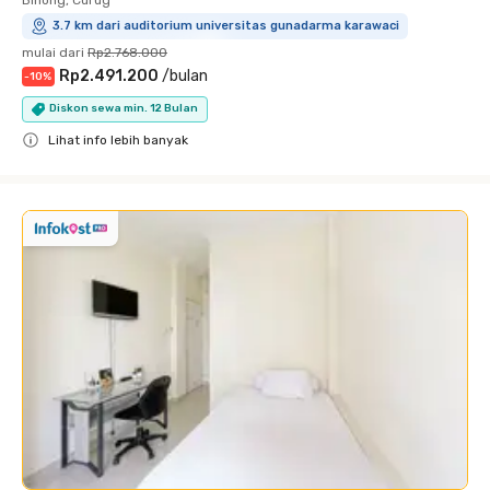
3.7 km dari auditorium universitas gunadarma karawaci
mulai dari
Rp2.768.000
Rp2.491.200
/
bulan
-
10
%
Diskon sewa min. 12 Bulan
Lihat info lebih banyak
Close