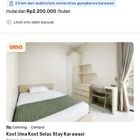
2.5 km dari auditorium universitas gunadarma karawaci
mulai dari
Rp2.200.000
/
bulan
Lihat info lebih banyak
Close
Coliving
•
Campur
Kost Uma Kost Solas Stay Karawaci
Binong, Curug