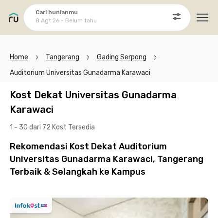
Cari hunianmu
8 Agt 26 - Belum tahu
Ope
Home
Tangerang
Gading Serpong
Auditorium Universitas Gunadarma Karawaci
Kost Dekat Universitas Gunadarma
Karawaci
1 - 30 dari 72 Kost
Tersedia
Rekomendasi Kost Dekat Auditorium
Universitas Gunadarma Karawaci, Tangerang
Terbaik & Selangkah ke Kampus