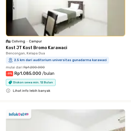
Coliving
•
Campur
Kost JT Kost Bromo Karawaci
Bencongan, Kelapa Dua
2.5 km dari auditorium universitas gunadarma karawaci
mulai dari
Rp1.200.000
Rp1.085.000
/
bulan
-
9
%
Diskon sewa min. 12 Bulan
Lihat info lebih banyak
Close