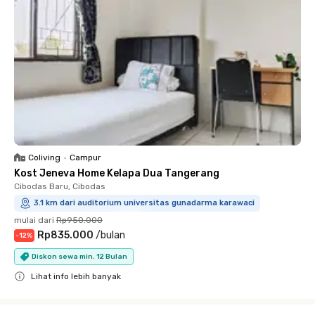
Coliving
•
Campur
Kost Jeneva Home Kelapa Dua Tangerang
Cibodas Baru, Cibodas
3.1 km dari auditorium universitas gunadarma karawaci
mulai dari
Rp950.000
Rp835.000
/
bulan
-
12
%
Diskon sewa min. 12 Bulan
Lihat info lebih banyak
Close