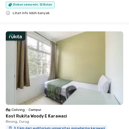
Diskon sewa min. 12 Bulan
Lihat info lebih banyak
Close
Coliving
•
Campur
Kost Rukita Woody E Karawaci
Binong, Curug
3.3 km dari auditorium universitas gunadarma karawaci