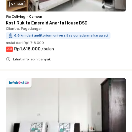
360
Coliving
•
Campur
Kost Rukita Emerald Anarta House BSD
Cijantra, Pagedangan
6.6 km dari auditorium universitas gunadarma karawaci
mulai dari
Rp1.718.000
Rp1.618.000
/
bulan
-
5
%
Lihat info lebih banyak
Close