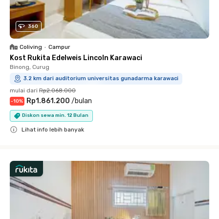
360
Coliving
•
Campur
Kost Rukita Edelweis Lincoln Karawaci
Binong, Curug
3.2 km dari auditorium universitas gunadarma karawaci
mulai dari
Rp2.068.000
Rp1.861.200
/
bulan
-
10
%
Diskon sewa min. 12 Bulan
Lihat info lebih banyak
Close