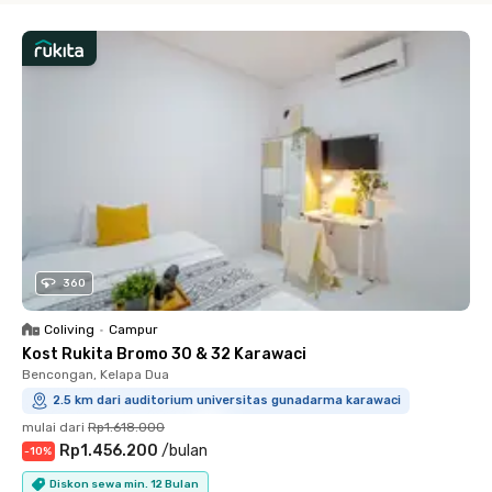
360
Coliving
•
Campur
Kost Rukita Bromo 30 & 32 Karawaci
Bencongan, Kelapa Dua
2.5 km dari auditorium universitas gunadarma karawaci
mulai dari
Rp1.618.000
Rp1.456.200
/
bulan
-
10
%
Diskon sewa min. 12 Bulan