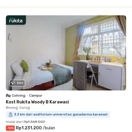
Close
360
Coliving
•
Campur
Kost Rukita Woody B Karawaci
Binong, Curug
3.3 km dari auditorium universitas gunadarma karawaci
mulai dari
Rp1.368.000
Rp1.231.200
/
bulan
-
10
%