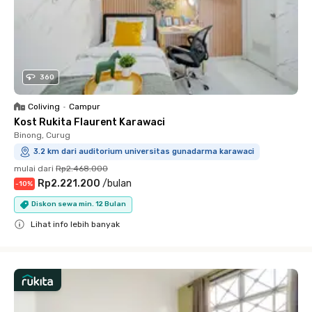
360
Coliving
•
Campur
Kost Rukita Flaurent Karawaci
Binong, Curug
3.2 km dari auditorium universitas gunadarma karawaci
mulai dari
Rp2.468.000
Rp2.221.200
/
bulan
-
10
%
Diskon sewa min. 12 Bulan
Lihat info lebih banyak
Close