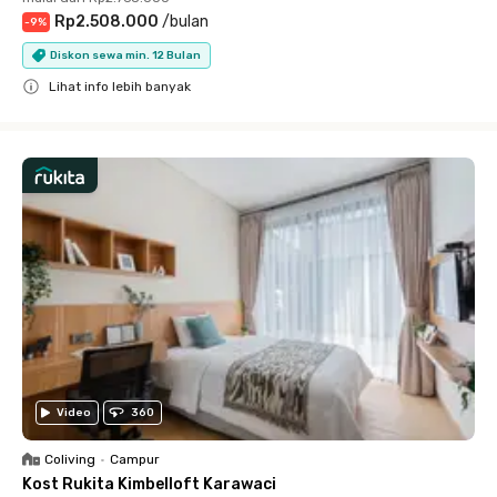
Rp2.508.000
/
bulan
-
9
%
Diskon sewa min. 12 Bulan
Lihat info lebih banyak
Close
Video
360
Coliving
•
Campur
Kost Rukita Kimbelloft Karawaci