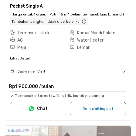
Pocket Single A
Harga untuk 1 orang
Putri
5 m² (belum termasuk luas k. mandi)
Tambahan penghuni tidak diperbolehkan
Termasuk Listrik
Kamar Mandi Dalam
AC
Water Heater
Meja
Lemari
Lihat Detail
Jadwalkan Visit
Rp1.900.000
/bulan
Termasuk internet/wifi, listrik, laundry, cleaning
Chat
Join Waiting List