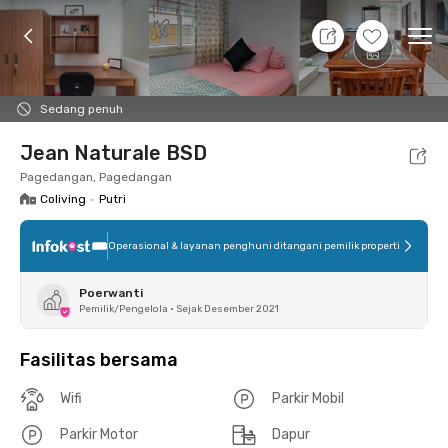
10 Agt 26 - Belum tahu
+
2
Ope
Foto
Fasilitas bersama
Lokasi
Kamar
Atura
Sedang penuh
Jean Naturale BSD
Pagedangan, Pagedangan
Coliving
•
Putri
Operasional & layanan penghuni ditangani pemilik properti
Poerwanti
Pemilik/Pengelola
•
Sejak Desember 2021
Fasilitas bersama
Wifi
Parkir Mobil
Parkir Motor
Dapur