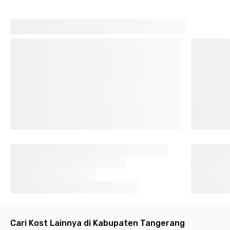
Commuter Line dari Stasiun Serpong atau Stasiun Rawa Buntu
yang berjarak 15 menit berkendara dari hunian. Bisa juga
memanfaatkan Tol Jakarta - Serpong sekitar 22,8 km dari
kost BSD ini.
Asyiknya lagi, nih, Jean Naturale BSD menyediakan area parkir
sehingga kendaraan pribadimu aman. Dengan segala
kemudahan yang ada di atas, masa kamu nggak tertarik untuk
pindah ke kost BSD ini? Yuk, pilih kamarmu sekarang sebelum
kehabisan!
Cari kost lain di BSD.
Cari Kost Lainnya di Kabupaten Tangerang