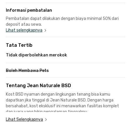
Informasi pembatalan
Pembatalan dapat dilakukan dengan biaya minimal 50% dari
deposit atau sewa.
Lihat selengkapnya
Tata Tertib
Tidak diperbolehkan merokok
Boleh Membawa Pets
Tentang Jean Naturale BSD
Kost BSD nyaman dengan lingkungan tenang bisa kamu
dapatkan jika tinggal di Jean Naturale BSD. Dengan harga
bersahabat, kost eksklusif ini menawarkan fasilitas komplet
dan juara yang bikin pengalaman tinggalmu
#SenyamanDiRumah!
Lihat Selengkapnya
Kost di BSD ini menawarkan kamar berfurnitur lengkap, kamar