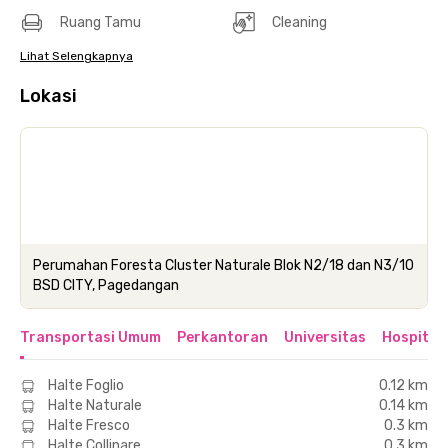
Ruang Tamu
Cleaning
Lihat Selengkapnya
Lokasi
Perumahan Foresta Cluster Naturale Blok N2/18 dan N3/10
BSD CITY, Pagedangan
Transportasi Umum
Perkantoran
Universitas
Hospital
Halte Foglio
0.12 km
Halte Naturale
0.14 km
Halte Fresco
0.3 km
Halte Collinare
0.3 km