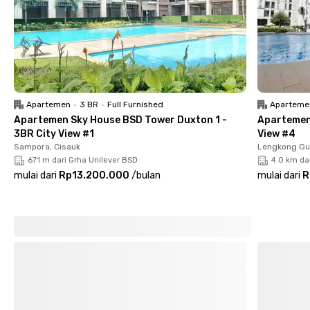
Semua kamar di Biru Studento BSD sudah berfurnitur lengkap
dengan Wi-Fi serta kamar mandi dalam dengan pemanas air.
Tersedia pula fasilitas area komunal, dapur, pantry, mesin cuci,
parkiran, dan CCTV. Malas bebersih? Request saja room
cleaning, fasilitasnya ala sultan banget!
Sudah siap pindah ke kost coliving eksklusif khusus putri yang
Apartemen
•
3 BR
•
Full Furnished
Aparteme
#SenyamanDiRumah? Booking sekarang!
Apartemen Sky House BSD Tower Duxton 1 -
Apartemen 
Cari kost lain di BSD.
3BR City View #1
View #4
Sampora, Cisauk
Lengkong Gu
671 m dari Grha Unilever BSD
4.0 km da
mulai dari
Rp13.200.000
/
bulan
mulai dari
R