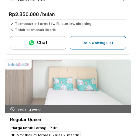
Rp2.350.000
/bulan
Termasuk internet/wifi, laundry, cleaning
Tidak termasuk listrik
Chat
Join Waiting List
Sedang penuh
Regular Queen
Harga untuk 1 orang
Putri
10.6 m² (belum termasuk luas k. mandi)