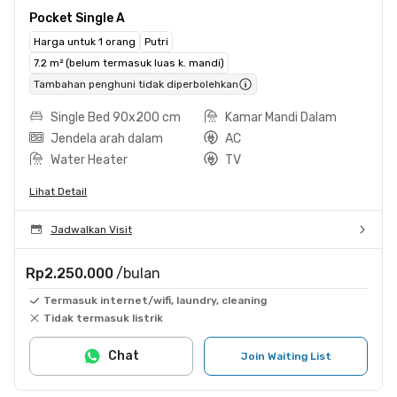
Pocket Single A
Harga untuk 1 orang
Putri
7.2 m² (belum termasuk luas k. mandi)
Tambahan penghuni tidak diperbolehkan
Single Bed 90x200 cm
Kamar Mandi Dalam
Jendela arah dalam
AC
Water Heater
TV
Lihat Detail
Jadwalkan Visit
Rp2.250.000
/bulan
Termasuk internet/wifi, laundry, cleaning
Tidak termasuk listrik
Chat
Join Waiting List