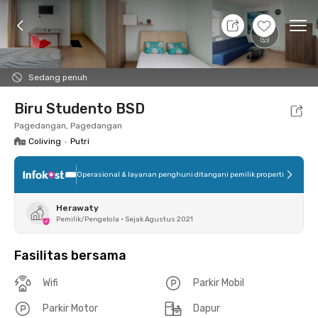
11 Agt 26 - Belum tahu
+
5
Ope
Foto
Fasilitas bersama
Lokasi
Kamar
Atura
Sedang penuh
Biru Studento BSD
Pagedangan, Pagedangan
Coliving
•
Putri
Operasional & layanan penghuni ditangani pemilik properti
Herawaty
Pemilik/Pengelola
•
Sejak Agustus 2021
Fasilitas bersama
Wifi
Parkir Mobil
Parkir Motor
Dapur