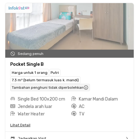
Sedang penuh
Pocket Single B
Harga untuk 1 orang
Putri
7.3 m² (belum termasuk luas k. mandi)
Tambahan penghuni tidak diperbolehkan
Single Bed 100x200 cm
Kamar Mandi Dalam
Jendela arah luar
AC
Water Heater
TV
Lihat Detail
Jadwalkan Visit