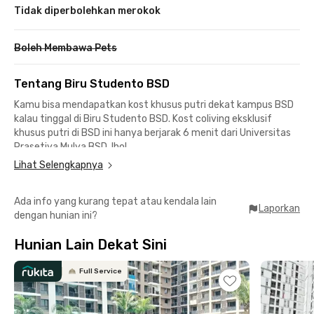
Tidak diperbolehkan merokok
Boleh Membawa Pets
Tentang Biru Studento BSD
Kamu bisa mendapatkan kost khusus putri dekat kampus BSD
kalau tinggal di Biru Studento BSD. Kost coliving eksklusif
khusus putri di BSD ini hanya berjarak 6 menit dari Universitas
Prasetiya Mulya BSD, lho!
Lihat Selengkapnya
Buat kamu yang hobi nonton konser, nih, kost BSD ini sekitar 6
menit ke ICE BSD sebagai venue konser musik maupun
Ada info yang kurang tepat atau kendala lain
pameran. Mau belanja atau nongkrong? Langsung saja mampir
Laporkan
dengan hunian ini?
ke AEON Mall BSD sekitar 4 menit berkendara.
Hunian Lain Dekat Sini
Tersedia pula beragam pilihan transportasi publik yang akan
memudahkan rutinitas harianmu. Dari Stasiun Cisauk yang
berjarak 12 menit kamu bisa naik KRL Commuter Line menuju
Full Service
Jabodetabek, sementara taksi dan ojek online mudah
didapatkan di sekitar kost eksklusif BSD ini.