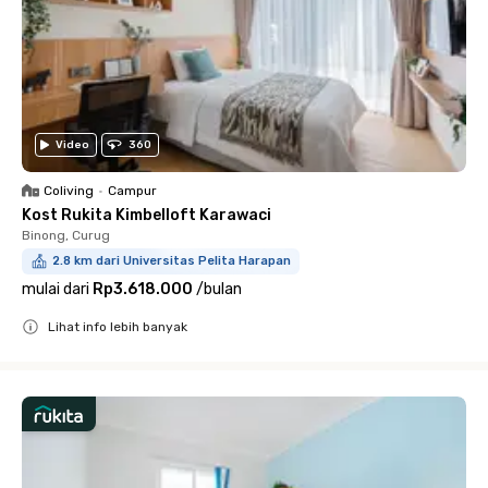
Video
360
Coliving
•
Campur
Kost Rukita Kimbelloft Karawaci
Binong, Curug
2.8 km dari Universitas Pelita Harapan
mulai dari
Rp3.618.000
/
bulan
Lihat info lebih banyak
Close