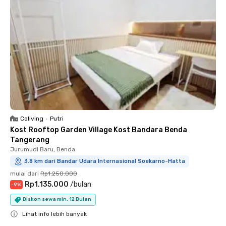
Coliving
•
Putri
Kost Rooftop Garden Village Kost Bandara Benda
Tangerang
Jurumudi Baru, Benda
3.8 km dari Bandar Udara Internasional Soekarno-Hatta
mulai dari
Rp1.250.000
Rp1.135.000
/
bulan
-
9
%
Diskon sewa min. 12 Bulan
Lihat info lebih banyak
Close