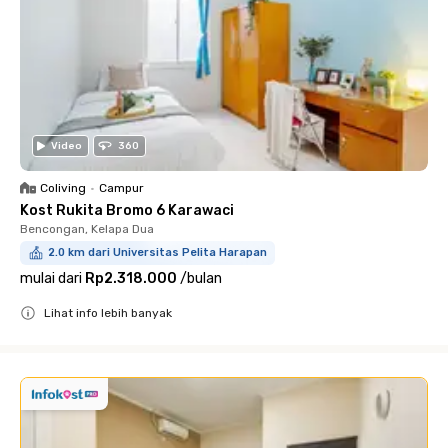
Video
360
Coliving
•
Campur
Kost Rukita Bromo 6 Karawaci
Bencongan, Kelapa Dua
2.0 km dari Universitas Pelita Harapan
mulai dari
Rp2.318.000
/
bulan
Lihat info lebih banyak
Close