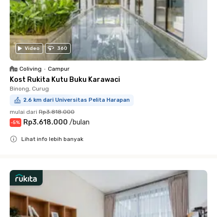
Video
360
Coliving
•
Campur
Kost Rukita Kutu Buku Karawaci
Binong, Curug
2.6 km dari Universitas Pelita Harapan
mulai dari
Rp3.818.000
Rp3.618.000
/
bulan
-
5
%
Lihat info lebih banyak
Close