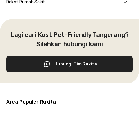
Dekat Rumah Sakit
Lagi cari Kost Pet-Friendly Tangerang?
Silahkan hubungi kami
Hubungi Tim Rukita
Area Populer Rukita
Grogol
Kebon
Kuningan
Petamburan
Menteng
Jeruk
Bandung
Surabaya
Malang
Solo
Karawaci