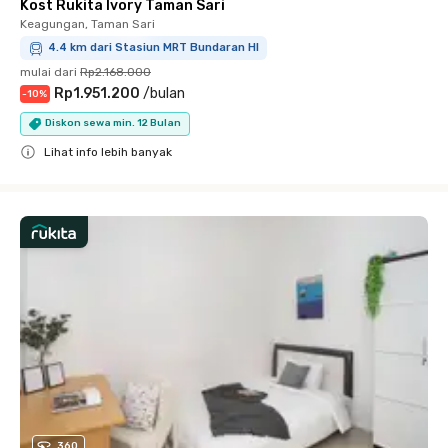
Kost Rukita Ivory Taman Sari
Keagungan, Taman Sari
4.4 km dari Stasiun MRT Bundaran HI
mulai dari
Rp2.168.000
Rp1.951.200
/
bulan
-
10
%
Diskon sewa min. 12 Bulan
Lihat info lebih banyak
Close
360