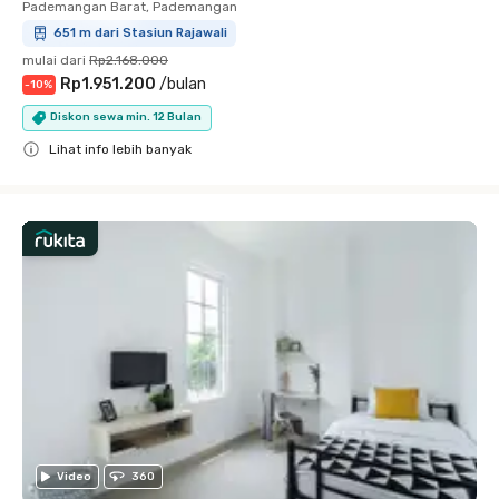
Pademangan Barat, Pademangan
651 m dari Stasiun Rajawali
mulai dari
Rp2.168.000
Rp1.951.200
/
bulan
-
10
%
Diskon sewa min. 12 Bulan
Lihat info lebih banyak
Close
Video
360