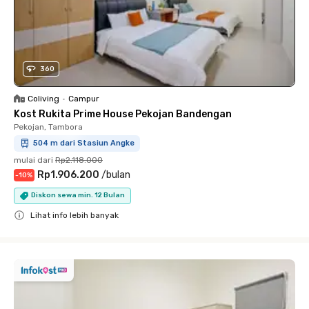
360
Coliving
•
Campur
Kost Rukita Prime House Pekojan Bandengan
Pekojan, Tambora
504 m dari Stasiun Angke
mulai dari
Rp2.118.000
Rp1.906.200
/
bulan
-
10
%
Diskon sewa min. 12 Bulan
Lihat info lebih banyak
Close