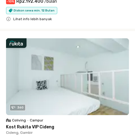
Rp2.192.400
/
bulan
-
10
%
Diskon sewa min. 12 Bulan
Lihat info lebih banyak
Close
360
Coliving
•
Campur
Kost Rukita VIP Cideng
Cideng, Gambir