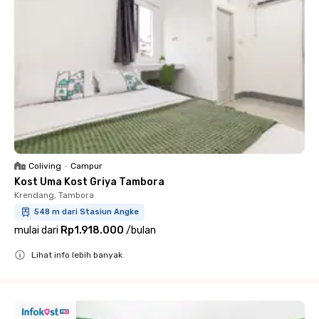
Coliving
•
Campur
Kost Uma Kost Griya Tambora
Krendang, Tambora
548 m dari Stasiun Angke
mulai dari
Rp1.918.000
/
bulan
Lihat info lebih banyak
Close