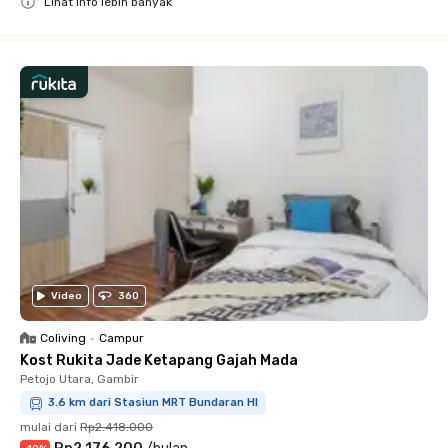
Lihat info lebih banyak
Close
Video
360
Coliving
•
Campur
Kost Rukita Jade Ketapang Gajah Mada
Petojo Utara, Gambir
3.6 km dari Stasiun MRT Bundaran HI
mulai dari
Rp2.418.000