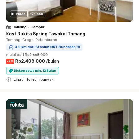
Video
360
Coliving
•
Campur
Kost Rukita Spring Tawakal Tomang
Tomang, Grogol Petamburan
4.0 km dari Stasiun MRT Bundaran HI
mulai dari
Rp2.668.000
Rp2.408.000
/
bulan
-
9
%
Diskon sewa min. 12 Bulan
Lihat info lebih banyak
Close