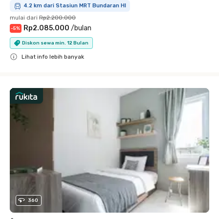
4.2 km dari Stasiun MRT Bundaran HI
mulai dari
Rp2.200.000
Rp2.085.000
/
bulan
-
5
%
Diskon sewa min. 12 Bulan
Lihat info lebih banyak
Close
360