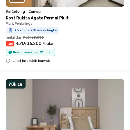
Coliving
•
Campur
Kost Rukita Agate Permai Pluit
Pluit, Penjaringan
3.5 km dari Stasiun Angke
mulai dari
Rp2.168.000
Rp1.906.200
/
bulan
-
12
%
Diskon sewa min. 12 Bulan
Lihat info lebih banyak
Close