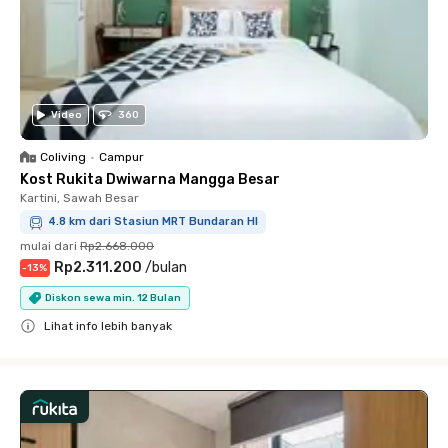
Video
360
Coliving
•
Campur
Kost Rukita Dwiwarna Mangga Besar
Kartini, Sawah Besar
4.8 km dari Stasiun MRT Bundaran HI
mulai dari
Rp2.668.000
Rp2.311.200
/
bulan
-
13
%
Diskon sewa min. 12 Bulan
Lihat info lebih banyak
Close