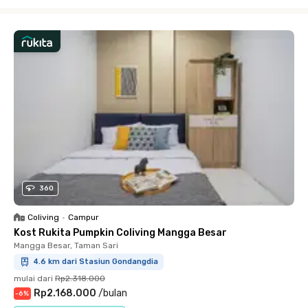
Close
360
Coliving
•
Campur
Kost Rukita Pumpkin Coliving Mangga Besar
Mangga Besar, Taman Sari
4.6 km dari Stasiun Gondangdia
mulai dari
Rp2.318.000
Rp2.168.000
/
bulan
-
6
%