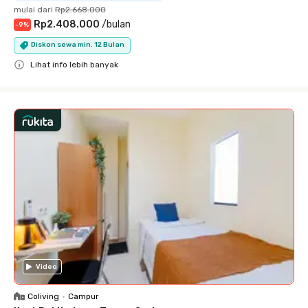
mulai dari
Rp2.668.000
Rp2.408.000
/
bulan
-
9
%
Diskon sewa min. 12 Bulan
Lihat info lebih banyak
Close
Video
Coliving
•
Campur