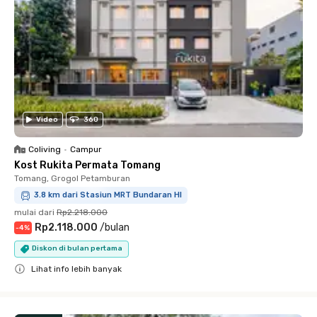
Video
360
Coliving
•
Campur
Kost Rukita Permata Tomang
Tomang, Grogol Petamburan
3.8 km dari Stasiun MRT Bundaran HI
mulai dari
Rp2.218.000
Rp2.118.000
/
bulan
-
4
%
Diskon di bulan pertama
Lihat info lebih banyak
Close