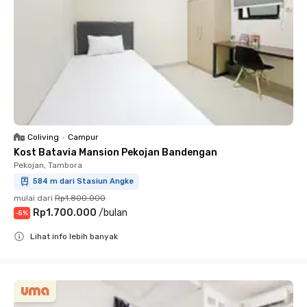
Coliving
•
Campur
Kost Batavia Mansion Pekojan Bandengan
Pekojan, Tambora
584 m dari Stasiun Angke
mulai dari
Rp1.800.000
Rp1.700.000
/
bulan
-
5
%
Lihat info lebih banyak
Close