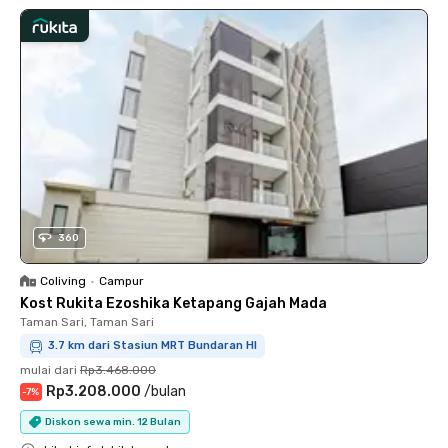
360
Coliving
•
Campur
Kost Rukita Ezoshika Ketapang Gajah Mada
Taman Sari, Taman Sari
3.7 km dari Stasiun MRT Bundaran HI
mulai dari
Rp3.468.000
Rp3.208.000
/
bulan
-
7
%
Diskon sewa min. 12 Bulan