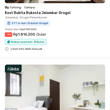
Coliving
•
Campur
Kost Rukita Rukosta Jelambar Grogol
Jelambar, Grogol Petamburan
577 m dari Stasiun Grogol
mulai dari
Rp2.118.000
Rp1.816.200
/
bulan
-
14
%
Diskon sewa min. 12 Bulan
Lihat info lebih banyak
Close