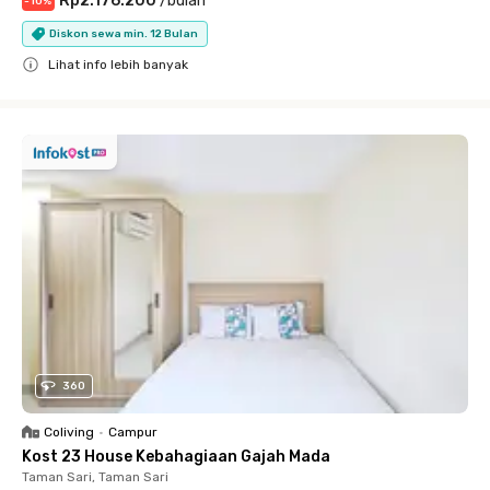
Rp2.176.200
/
bulan
-
10
%
Diskon sewa min. 12 Bulan
Lihat info lebih banyak
Close
360
Coliving
•
Campur
Kost 23 House Kebahagiaan Gajah Mada
Taman Sari, Taman Sari