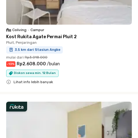
Coliving
•
Campur
Kost Rukita Agate Permai Pluit 2
Pluit, Penjaringan
3.5 km dari Stasiun Angke
mulai dari
Rp3.018.000
Rp2.608.000
/
bulan
-
13
%
Diskon sewa min. 12 Bulan
Lihat info lebih banyak
Close