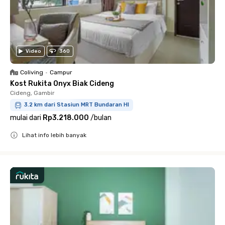
Video
360
Coliving
•
Campur
Kost Rukita Onyx Biak Cideng
Cideng, Gambir
3.2 km dari Stasiun MRT Bundaran HI
mulai dari
Rp3.218.000
/
bulan
Lihat info lebih banyak
Close