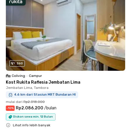
360
Coliving
•
Campur
Kost Rukita Raflesia Jembatan Lima
Jembatan Lima, Tambora
4.6 km dari Stasiun MRT Bundaran HI
mulai dari
Rp2.318.000
Rp2.086.200
/
bulan
-
10
%
Diskon sewa min. 12 Bulan
Lihat info lebih banyak