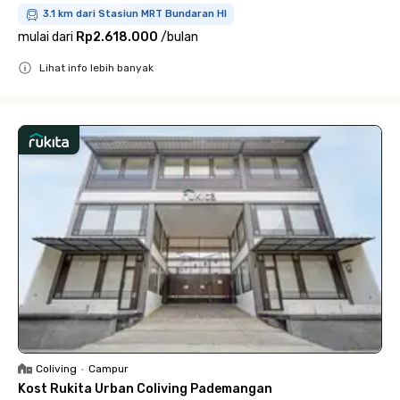
3.1 km dari Stasiun MRT Bundaran HI
mulai dari
Rp2.618.000
/
bulan
Lihat info lebih banyak
Close
Coliving
•
Campur
Kost Rukita Urban Coliving Pademangan