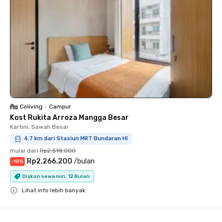
Coliving
•
Campur
Kost Rukita Arroza Mangga Besar
Kartini, Sawah Besar
4.7 km dari Stasiun MRT Bundaran HI
mulai dari
Rp2.518.000
Rp2.266.200
/
bulan
-
10
%
Diskon sewa min. 12 Bulan
Lihat info lebih banyak
Close