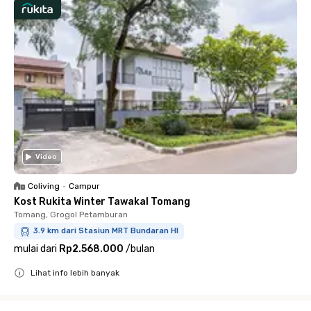
Video
Coliving
•
Campur
Kost Rukita Winter Tawakal Tomang
Tomang, Grogol Petamburan
3.9 km dari Stasiun MRT Bundaran HI
mulai dari
Rp2.568.000
/
bulan
Lihat info lebih banyak
Close