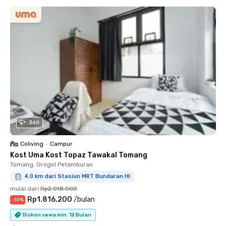
360
Coliving
•
Campur
Kost Uma Kost Topaz Tawakal Tomang
Tomang, Grogol Petamburan
4.0 km dari Stasiun MRT Bundaran HI
mulai dari
Rp2.018.000
Rp1.816.200
/
bulan
-
10
%
Diskon sewa min. 12 Bulan