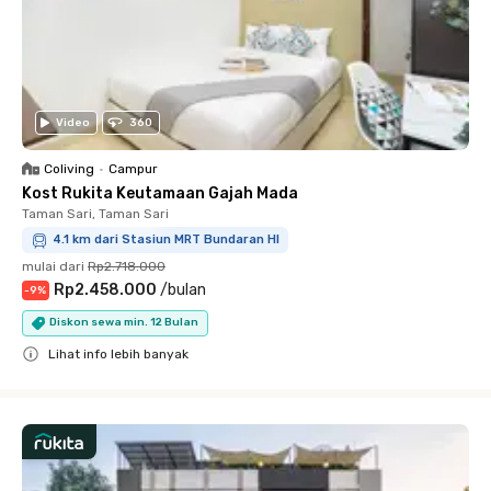
Video
360
Coliving
•
Campur
Kost Rukita Keutamaan Gajah Mada
Taman Sari, Taman Sari
4.1 km dari Stasiun MRT Bundaran HI
mulai dari
Rp2.718.000
Rp2.458.000
/
bulan
-
9
%
Diskon sewa min. 12 Bulan
Lihat info lebih banyak
Close