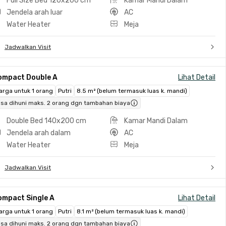
Full Size Bed 120x200 cm
Kamar Mandi Dalam
Jendela arah luar
AC
Water Heater
Meja
Jadwalkan Visit
ompact Double A
Lihat Detail
arga untuk 1 orang
Putri
8.5 m² (belum termasuk luas k. mandi)
isa dihuni maks. 2 orang dgn tambahan biaya
Double Bed 140x200 cm
Kamar Mandi Dalam
Jendela arah dalam
AC
Water Heater
Meja
Jadwalkan Visit
ompact Single A
Lihat Detail
arga untuk 1 orang
Putri
8.1 m² (belum termasuk luas k. mandi)
isa dihuni maks. 2 orang dgn tambahan biaya