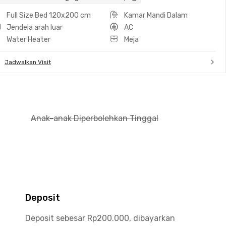
Full Size Bed 120x200 cm
Kamar Mandi Dalam
Jendela arah luar
AC
Water Heater
Meja
Jadwalkan Visit
Anak-anak Diperbolehkan Tinggal
Deposit
Deposit sebesar Rp200.000, dibayarkan