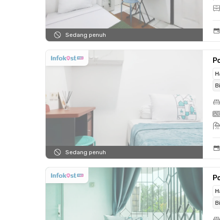
Sedang penuh
Po
H
B
Sedang penuh
Po
H
B