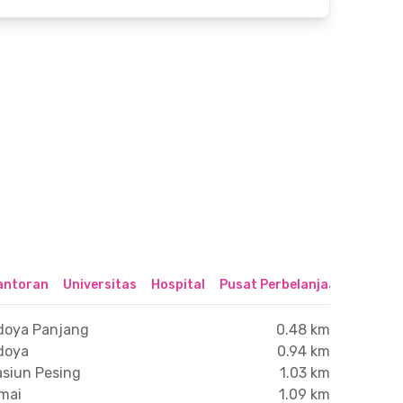
antoran
Universitas
Hospital
Pusat Perbelanjaan & Hibur
edoya Panjang
0.48 km
doya
0.94 km
asiun Pesing
1.03 km
mai
1.09 km