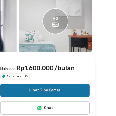
+
2
Rp1.600.000
/bulan
Mulai dari
3 voucher s.d. 7%
Lihat Tipe Kamar
Chat