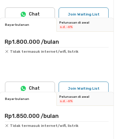
Chat
Join Waiting List
Pelunasan di awal
Bayar bulanan
s.d. -6%
Rp1.800.000
/bulan
Tidak termasuk internet/wifi, listrik
Chat
Join Waiting List
Pelunasan di awal
Bayar bulanan
s.d. -6%
Rp1.850.000
/bulan
Tidak termasuk internet/wifi, listrik