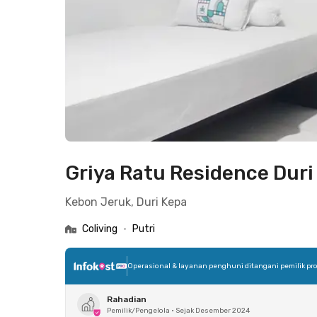
Griya Ratu Residence Duri
Kebon Jeruk, Duri Kepa
Coliving
•
Putri
Operasional & layanan penghuni ditangani pemilik pro
Rahadian
Pemilik/Pengelola
•
Sejak Desember 2024