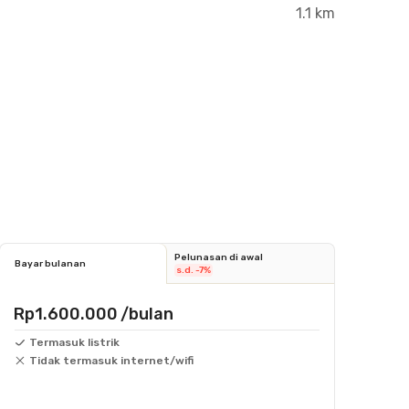
1.1 km
Pelunasan di awal
Bayar bulanan
s.d. -7%
Rp1.600.000
/bulan
Termasuk listrik
Tidak termasuk internet/wifi