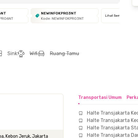
6NT
NEWINFOKPRO3NT
Lihat Semua
KPRO6NT
Kode: NEWINFOKPRO3NT
Sink
Wifi
Ruang Tamu
Transportasi Umum
Perk
Halte Transjakarta K
Halte Transjakarta Ke
Halte Transjakarta St
Halte Transjakarta Da
a, Kebon Jeruk, Jakarta