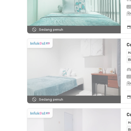
Sedang penuh
C
H
B
Sedang penuh
C
H
B