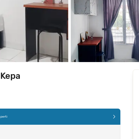
 Kepa
perti