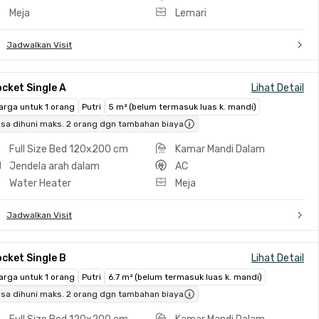
Meja
Lemari
Jadwalkan Visit
cket Single A
Lihat Detail
arga untuk 1 orang
Putri
5 m² (belum termasuk luas k. mandi)
isa dihuni maks. 2 orang dgn tambahan biaya
Full Size Bed 120x200 cm
Kamar Mandi Dalam
Jendela arah dalam
AC
Water Heater
Meja
Jadwalkan Visit
cket Single B
Lihat Detail
arga untuk 1 orang
Putri
6.7 m² (belum termasuk luas k. mandi)
isa dihuni maks. 2 orang dgn tambahan biaya