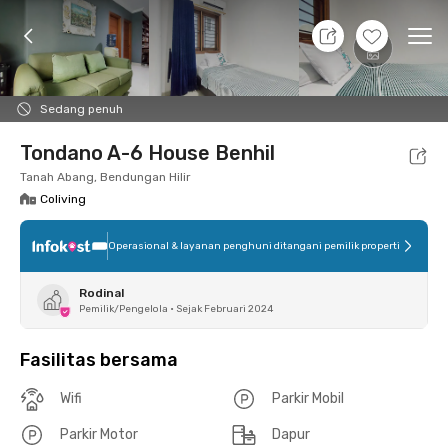
8 Agt 26 - Belum tahu
+
15
Ope
Foto
Fasilitas bersama
Lokasi
Kamar
Atura
Sedang penuh
Tondano A-6 House Benhil
Tanah Abang, Bendungan Hilir
Coliving
Operasional & layanan penghuni ditangani pemilik properti
Rodinal
Pemilik/Pengelola
•
Sejak Februari 2024
Fasilitas bersama
Wifi
Parkir Mobil
Parkir Motor
Dapur