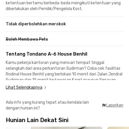
ketentuan bertamu berbeda-beda mengikuti ketentuan yang
diberlakukan oleh Pemilik/Pengelola Kost.
Tidak diperbolehkan merokok
Boleh Membawa Pets
Tentang Tondano A-6 House Benhil
Kamu pekerja kantoran yang mencari tempat tinggal
selangkah dari area perkantoran Sudirman? Coba cek fasilitas
Rodinal House Benhil yang berlokasi 10 menit dari Jalan Jendral
Sudirman dan 15 menit ke kawasan Karet maupun Senayan.
Kost Bendungan Hilir ini juga cocok buat mahasiswa LSPR
Lihat Selengkapnya
Communication and Business Institute yang berjarak 11 menit
berkendara.
Ada info yang kurang tepat atau kendala lain
Laporkan
dengan hunian ini?
Untuk mengisi perut kamu bisa menuju Pasar Benhil yang
berjarak 3 menit dari kost Benhil belakang BRI ini. Grand
Hunian Lain Dekat Sini
Indonesia, fX Sudirman, atau Senayan City bisa kamu capai
dalam waktu 10 menit berkendara. Jika masih mengandalkan