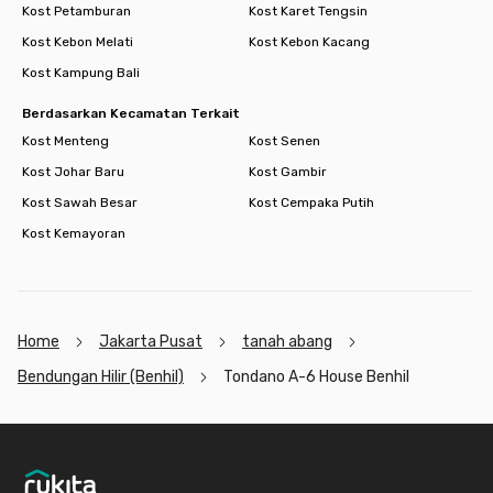
Kost Petamburan
Kost Karet Tengsin
Kost Kebon Melati
Kost Kebon Kacang
Kost Kampung Bali
Berdasarkan Kecamatan Terkait
Kost Menteng
Kost Senen
Kost Johar Baru
Kost Gambir
Kost Sawah Besar
Kost Cempaka Putih
Kost Kemayoran
Home
Jakarta Pusat
tanah abang
Bendungan Hilir (Benhil)
Tondano A-6 House Benhil
Footer