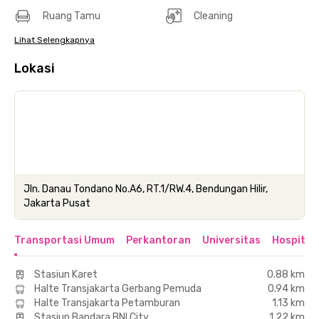
Ruang Tamu
Cleaning
Lihat Selengkapnya
Lokasi
Jln. Danau Tondano No.A6, RT.1/RW.4, Bendungan Hilir,
Jakarta Pusat
Transportasi Umum
Perkantoran
Universitas
Hospital
Stasiun Karet
0.88 km
Halte Transjakarta Gerbang Pemuda
0.94 km
Halte Transjakarta Petamburan
1.13 km
Stasiun Bandara BNI City
1.22 km