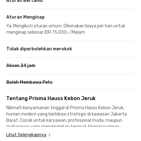
Aturan Bertamu
Aturan Menginap
Ya, Mengikuti aturan umum. Dikenakan biaya per hari untuk
menginap sebesar IDR 75.000,-/Malam
Tidak diperbolehkan merokok
Akses 24 jam
Boleh Membawa Pets
Tentang Prisma Hauss Kebon Jeruk
Nikmati kenyamanan tinggal di Prisma Hauss Kebon Jeruk,
hunian modern yang berlokasi strategis di kawasan Jakarta
Barat. Cocok untuk karyawan, profesional muda, maupun
mahasiswa yang menginginkan tempat tinggal nyaman
dengan akses mudah ke pusat bisnis, perkantoran, dan
Lihat Selengkapnya
berbagai fasilitas publik di sekitarnya.