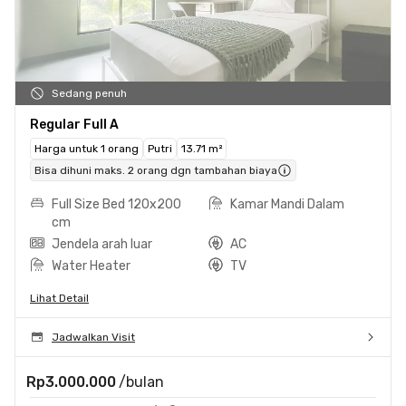
Sedang penuh
Regular Full A
Harga untuk 1 orang
Putri
13.71 m²
Bisa dihuni maks. 2 orang dgn tambahan biaya
Full Size Bed 120x200
Kamar Mandi Dalam
cm
Jendela arah luar
AC
Water Heater
TV
Lihat Detail
Jadwalkan Visit
Rp3.000.000
/bulan