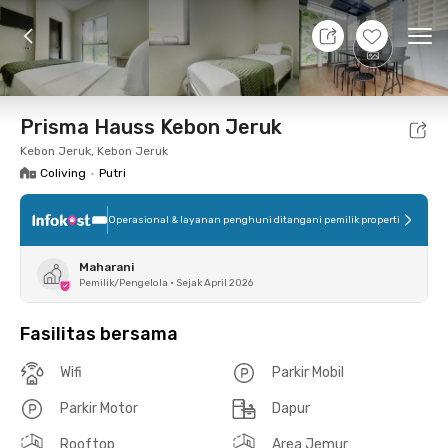
11 Agt 26 - Belum tahu
+
13
Ope
Foto
Fasilitas bersama
Lokasi
Kamar
Atura
Prisma Hauss Kebon Jeruk
Kebon Jeruk, Kebon Jeruk
Coliving
•
Putri
Operasional & layanan penghuni ditangani pemilik properti
Maharani
Pemilik/Pengelola
•
Sejak April 2026
Fasilitas bersama
Wifi
Parkir Mobil
Parkir Motor
Dapur
Rooftop
Area Jemur