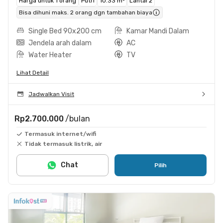
Harga untuk 1 orang
Putri
10.33 m²
Lantai 2
Bisa dihuni maks. 2 orang dgn tambahan biaya
Single Bed 90x200 cm
Kamar Mandi Dalam
Jendela arah dalam
AC
Water Heater
TV
Lihat Detail
Jadwalkan Visit
Rp2.700.000
/bulan
Termasuk internet/wifi
Tidak termasuk listrik, air
Chat
Pilih