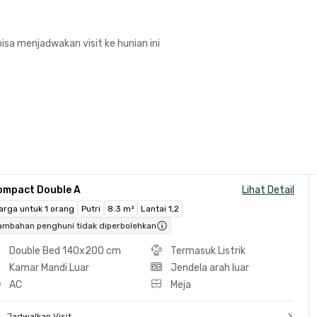
isa menjadwakan visit ke hunian ini
ompact Double A
Lihat Detail
arga untuk 1 orang
Putri
8.3 m²
Lantai 1,2
ambahan penghuni tidak diperbolehkan
Double Bed 140x200 cm
Termasuk Listrik
Kamar Mandi Luar
Jendela arah luar
AC
Meja
Jadwalkan Visit