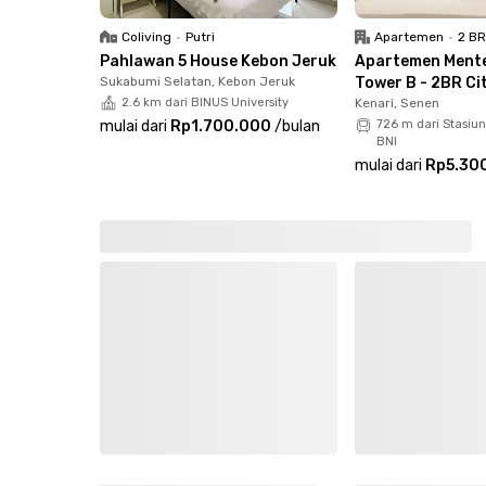
Coliving
•
Putri
Apartemen
•
2 B
Pahlawan 5 House Kebon Jeruk
Apartemen Ment
Sukabumi Selatan, Kebon Jeruk
Tower B - 2BR Ci
2.6 km dari BINUS University
Kenari, Senen
mulai dari
Rp1.700.000
/
bulan
726 m dari Stasiu
BNI
mulai dari
Rp5.30