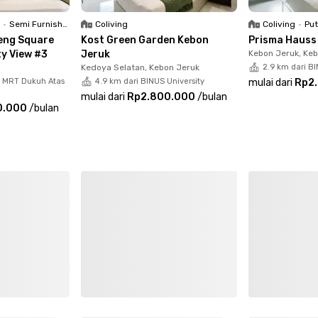
R
•
Semi Furnished
Coliving
Coliving
•
Put
eng Square
Kost Green Garden Kebon
Prisma Hauss
ty View #3
Jeruk
Kebon Jeruk, Ke
Kedoya Selatan, Kebon Jeruk
2.9 km dari BI
n MRT Dukuh Atas
4.9 km dari BINUS University
mulai dari
Rp2
mulai dari
Rp2.800.000
/
bulan
0.000
/
bulan