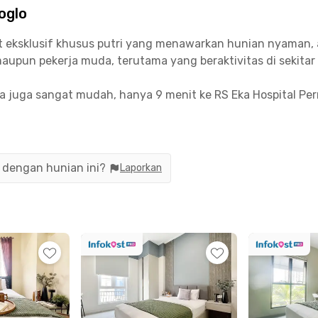
oglo
 eksklusif khusus putri yang menawarkan hunian nyaman, a
maupun pekerja muda, terutama yang beraktivitas di sekitar
ota juga sangat mudah, hanya 9 menit ke RS Eka Hospital Per
isan maupun Kampus Anggrek. Destinasi populer seperti Ma
t berkendara.
gkap dan menunjang gaya hidup modern. Setiap kamar sudah f
n dengan hunian ini?
Laporkan
n dapur bersama, kulkas, dispenser, area makan, serta ruan
an penghuni juga terjaga dengan adanya kamera CCTV dan a
termasuk listrik, menjadikannya pilihan hemat dan praktis
ncari hunian tenang dan berkualitas di dekat kampus dan pu