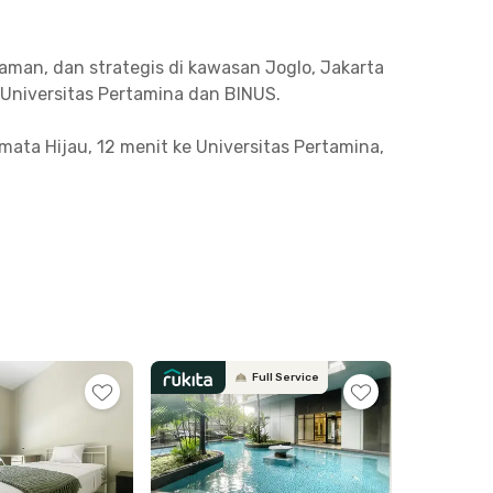
man, dan strategis di kawasan Joglo, Jakarta
 Universitas Pertamina dan BINUS.
mata Hijau, 12 menit ke Universitas Pertamina,
ll Senayan City, GBK Arena, dan Stasiun
ull furnished dengan tempat tidur, lemari,
g komunal dengan sofa, TV, meja, dan kursi
rea parkir khusus motor.
. Dengan lingkungan yang bersih dan nyaman,
Full Service
sat kota. Yuk, booking sekarang!