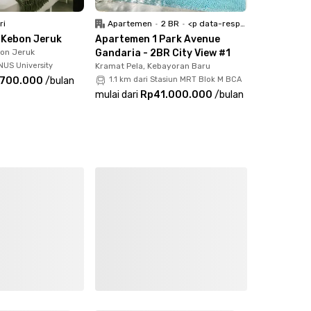
ri
Apartemen
•
2 BR
•
<p data-responsive-font-size="paragraph">Full Furnished</p>
 Kebon Jeruk
Apartemen 1 Park Avenue
bon Jeruk
Gandaria - 2BR City View #1
NUS University
Kramat Pela, Kebayoran Baru
.700.000
/
bulan
1.1 km dari Stasiun MRT Blok M BCA
mulai dari
Rp41.000.000
/
bulan