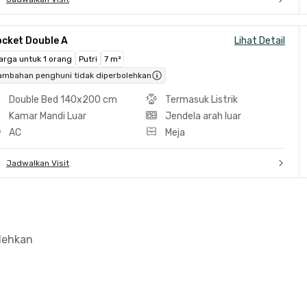
ocket Double A
Lihat Detail
arga untuk 1 orang
Putri
7 m²
ambahan penghuni tidak diperbolehkan
Double Bed 140x200 cm
Termasuk Listrik
Kamar Mandi Luar
Jendela arah luar
AC
Meja
Jadwalkan Visit
olehkan