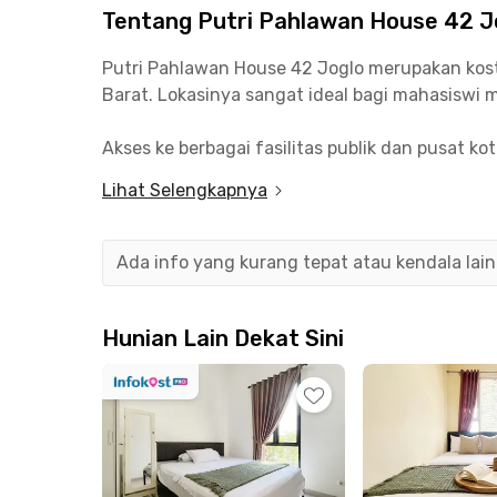
Tentang Putri Pahlawan House 42 J
Putri Pahlawan House 42 Joglo merupakan kost
Barat. Lokasinya sangat ideal bagi mahasiswi 
Akses ke berbagai fasilitas publik dan pusat k
dan sekitar 16 menit ke kampus BINUS Kemangg
Lihat Selengkapnya
Palmerah juga bisa dijangkau dalam 15–18 meni
Fasilitas yang tersedia di kost ini sangat len
Ada info yang kurang tepat atau kendala lai
meja belajar, dan AC. Kost ini juga menyediaka
untuk bersantai atau belajar bersama. Keaman
Hunian Lain Dekat Sini
Harga sewa di Putri Pahlawan House 42 sudah 
kost Joglo ini sangat cocok bagi kamu yang me