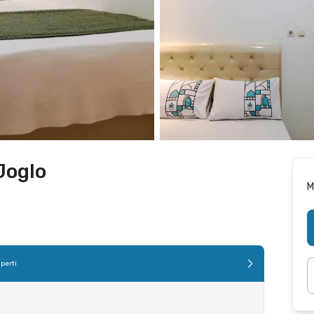
Joglo
M
perti