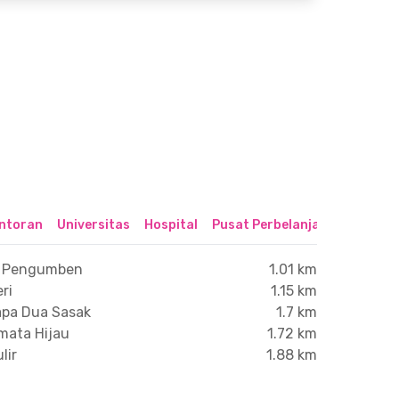
ntoran
Universitas
Hospital
Pusat Perbelanjaan & Hibura
os Pengumben
1.01 km
ri
1.15 km
lapa Dua Sasak
1.7 km
mata Hijau
1.72 km
lir
1.88 km