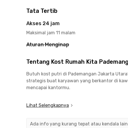
Tata Tertib
Akses 24 jam
Maksimal jam 11 malam
Aturan Menginap
Tentang Kost Rumah Kita Pademan
Butuh kost putri di Pademangan Jakarta Utar
strategis buat karyawan yang berkantor di ka
mencapai kantormu.
Cuma 10 menit untuk mencapai Universitas Bund
Lihat Selengkapnya
Pademangan ini. Asyiknya lagi, nih, buat kamu
Commuter Line dari Stasiun Rajawali yang berj
Ada info yang kurang tepat atau kendala lai