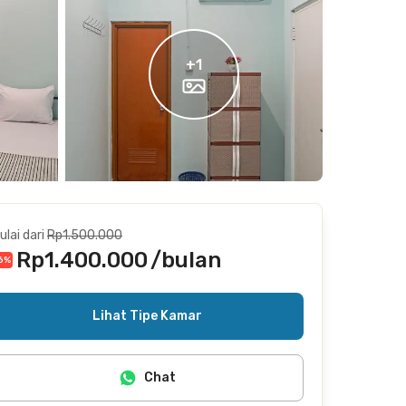
+
1
ulai dari
Rp1.500.000
Rp1.400.000
/bulan
6
%
Termasuk internet/wifi
Lihat Tipe Kamar
Chat