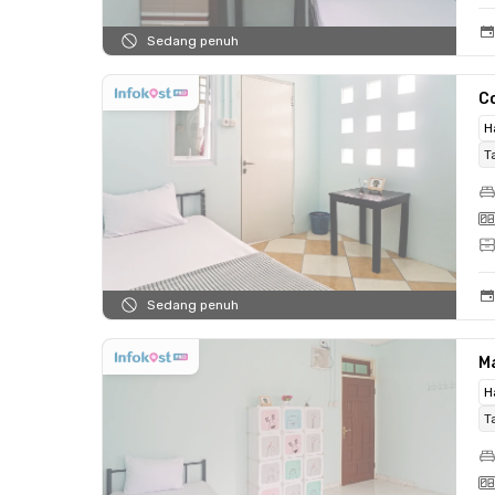
Sedang penuh
C
H
T
Sedang penuh
Ma
H
T