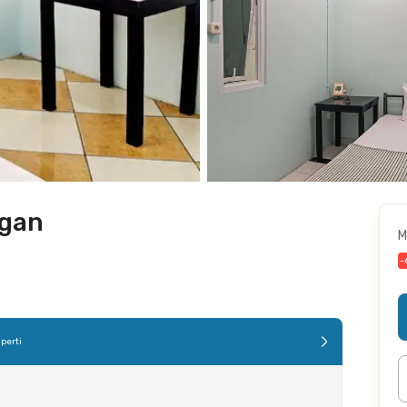
ngan
M
-
perti