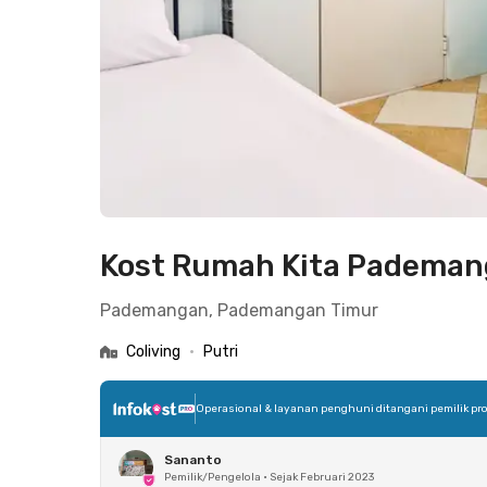
Kost Rumah Kita Padema
Pademangan, Pademangan Timur
Coliving
•
Putri
Operasional & layanan penghuni ditangani pemilik pro
Sananto
Pemilik/Pengelola
•
Sejak Februari 2023