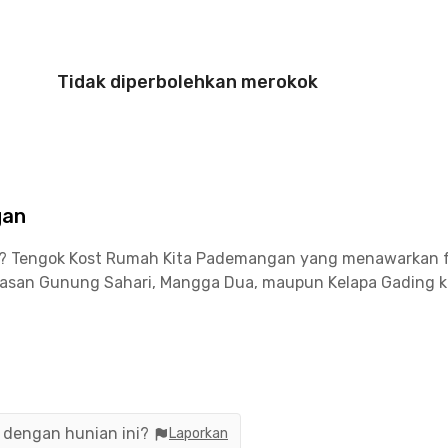
Tidak diperbolehkan merokok
gan
a? Tengok Kost Rumah Kita Pademangan yang menawarkan fa
wasan Gunung Sahari, Mangga Dua, maupun Kelapa Gading ka
a Mulia, sementara Kampus Kwik Kian Gie School of Busines
 yang masih mengandalkan transportasi publik untuk berakt
arak 8 menit.
n dengan hunian ini?
Laporkan