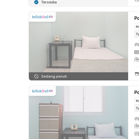
Tersedia
Po
H
T
Sedang penuh
Po
H
T