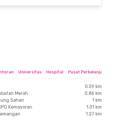
ntoran
Universitas
Hospital
Pusat Perbelanjaan & Hibura
0.59 km
mbatan Merah
0.86 km
nung Sahari
1 km
EXPO Kemayoran
1.01 km
ademangan
1.27 km