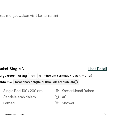
isa menjadwakan visit ke hunian ini
cket Single C
Lihat Detail
arga untuk 1 orang
Putri
6 m² (belum termasuk luas k. mandi)
antai 2,3
Tambahan penghuni tidak diperbolehkan
Single Bed 100x200 cm
Kamar Mandi Dalam
Jendela arah dalam
AC
Lemari
Shower
Jadwalkan Visit