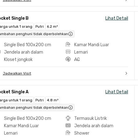
cket Single B
Lihat Detail
arga untuk 1 orang
Putri
6.2 m²
ambahan penghuni tidak diperbolehkan
Single Bed 100x200 cm
Kamar Mandi Luar
Jendela arah dalam
Lemari
Kloset jongkok
AC
Jadwalkan Visit
cket Single A
Lihat Detail
arga untuk 1 orang
Putri
4.8 m²
ambahan penghuni tidak diperbolehkan
Single Bed 100x200 cm
Termasuk Listrik
Kamar Mandi Luar
Jendela arah dalam
Lemari
Shower