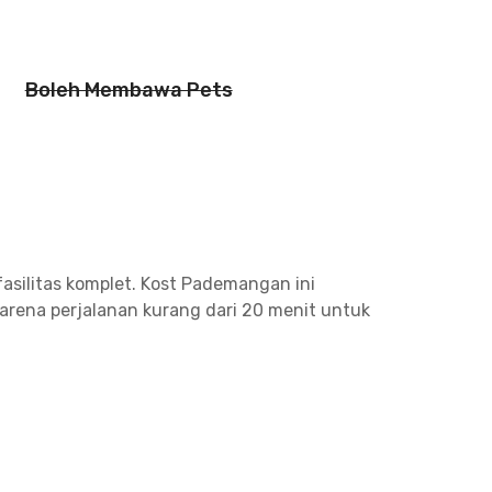
Boleh Membawa Pets
silitas komplet. Kost Pademangan ini
rena perjalanan kurang dari 20 menit untuk
s berjarak 15 menit berkendara dari kost
ivitas sehari-hari bisa menggunakan KRL