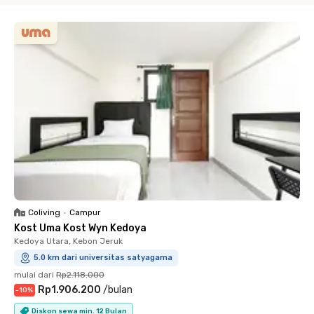
Coliving
•
Campur
Kost Uma Kost Wyn Kedoya
Kedoya Utara, Kebon Jeruk
5.0 km dari universitas satyagama
mulai dari
Rp2.118.000
Rp1.906.200
/
bulan
-
10
%
Diskon sewa min. 12 Bulan