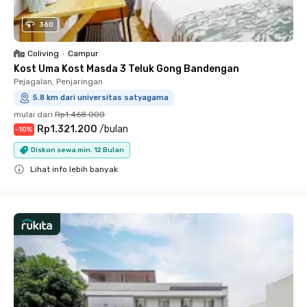
360
Coliving
•
Campur
Kost Uma Kost Masda 3 Teluk Gong Bandengan
Pejagalan, Penjaringan
5.8 km dari universitas satyagama
mulai dari
Rp1.468.000
Rp1.321.200
/
bulan
-
10
%
Diskon sewa min. 12 Bulan
Lihat info lebih banyak
Close