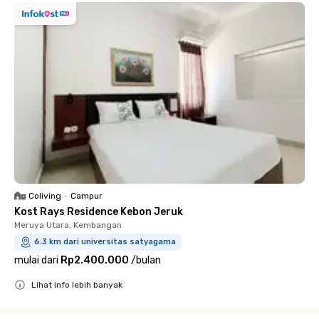
Coliving
•
Campur
Kost Rays Residence Kebon Jeruk
Meruya Utara, Kembangan
6.3 km dari universitas satyagama
mulai dari
Rp2.400.000
/
bulan
Lihat info lebih banyak
Close