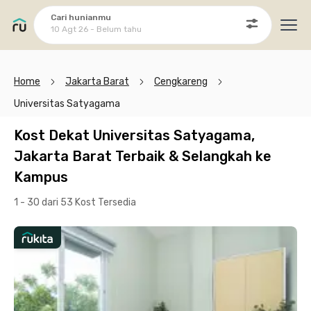
Cari hunianmu
10 Agt 26 - Belum tahu
Ope
Home
Jakarta Barat
Cengkareng
Universitas Satyagama
Kost Dekat Universitas Satyagama,
Jakarta Barat Terbaik & Selangkah ke
Kampus
1 - 30 dari 53 Kost
Tersedia