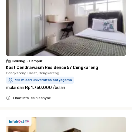
Coliving
•
Campur
Kost Cendrawasih Residence 57 Cengkareng
Cengkareng Barat, Cengkareng
728 m dari universitas satyagama
mulai dari
Rp1.750.000
/
bulan
Lihat info lebih banyak
Close