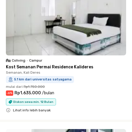
Coliving
•
Campur
Kost Semanan Permai Residence Kalideres
Semanan, Kali Deres
5.1 km dari universitas satyagama
mulai dari
Rp1.750.000
Rp1.635.000
/
bulan
-
6
%
Diskon sewa min. 12 Bulan
Lihat info lebih banyak
Close