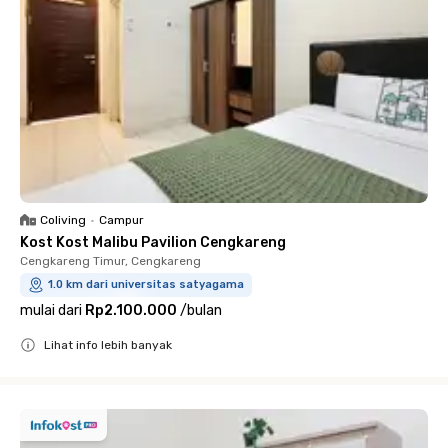
Coliving
•
Campur
Kost Kost Malibu Pavilion Cengkareng
Cengkareng Timur, Cengkareng
1.0 km dari universitas satyagama
mulai dari
Rp2.100.000
/
bulan
Lihat info lebih banyak
Close