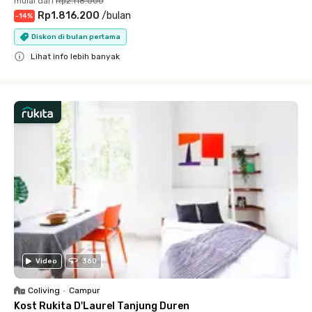
mulai dari
Rp2.118.000
Rp1.816.200
/
bulan
-
14
%
Diskon di bulan pertama
Lihat info lebih banyak
Close
Video
360
Coliving
•
Campur
Kost Rukita D'Laurel Tanjung Duren