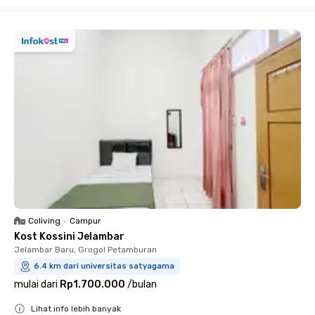
Close
Coliving
•
Campur
Kost Kossini Jelambar
Jelambar Baru, Grogol Petamburan
6.4 km dari universitas satyagama
mulai dari
Rp1.700.000
/
bulan
Lihat info lebih banyak