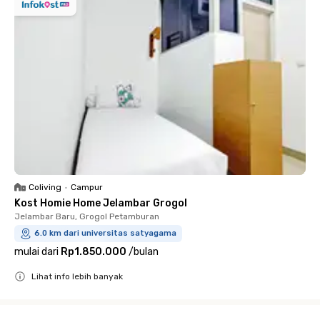
Coliving
•
Campur
Kost Homie Home Jelambar Grogol
Jelambar Baru, Grogol Petamburan
6.0 km dari universitas satyagama
mulai dari
Rp1.850.000
/
bulan
Lihat info lebih banyak
Close