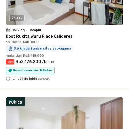
360
Coliving
•
Campur
Kost Rukita Waru Place Kalideres
Kalideres, Kali Deres
3.6 km dari universitas satyagama
mulai dari
Rp2.418.000
Rp2.176.200
/
bulan
-
10
%
Diskon sewa min. 12 Bulan
Lihat info lebih banyak
Close