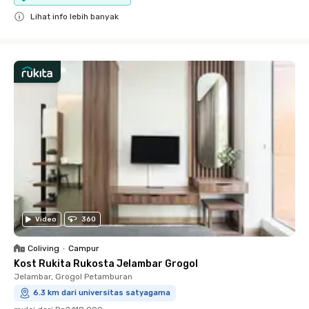
Lihat info lebih banyak
Close
Video
360
Coliving
•
Campur
Kost Rukita Rukosta Jelambar Grogol
Jelambar, Grogol Petamburan
6.3 km dari universitas satyagama