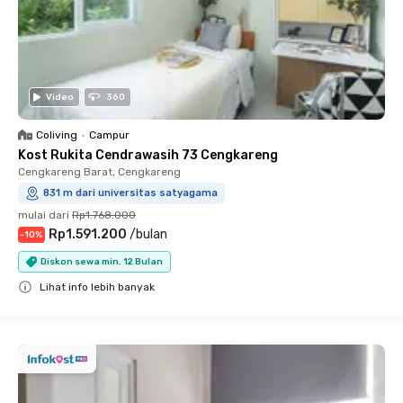
Video
360
Coliving
•
Campur
Kost Rukita Cendrawasih 73 Cengkareng
Cengkareng Barat, Cengkareng
831 m dari universitas satyagama
mulai dari
Rp1.768.000
Rp1.591.200
/
bulan
-
10
%
Diskon sewa min. 12 Bulan
Lihat info lebih banyak
Close