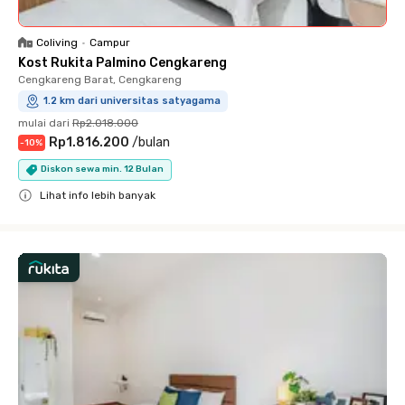
Coliving
•
Campur
Kost Rukita Palmino Cengkareng
Cengkareng Barat, Cengkareng
1.2 km dari universitas satyagama
mulai dari
Rp2.018.000
Rp1.816.200
/
bulan
-
10
%
Diskon sewa min. 12 Bulan
Lihat info lebih banyak
Close