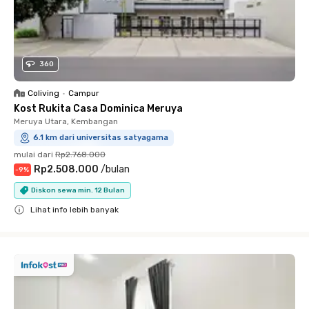
360
Coliving
•
Campur
Kost Rukita Casa Dominica Meruya
Meruya Utara, Kembangan
6.1 km dari universitas satyagama
mulai dari
Rp2.768.000
Rp2.508.000
/
bulan
-
9
%
Diskon sewa min. 12 Bulan
Lihat info lebih banyak
Close