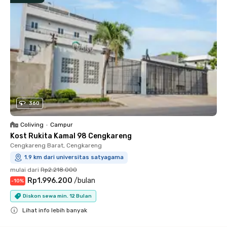
360
Coliving
•
Campur
Kost Rukita Kamal 98 Cengkareng
Cengkareng Barat, Cengkareng
1.9 km dari universitas satyagama
mulai dari
Rp2.218.000
Rp1.996.200
/
bulan
-
10
%
Diskon sewa min. 12 Bulan
Lihat info lebih banyak
Close