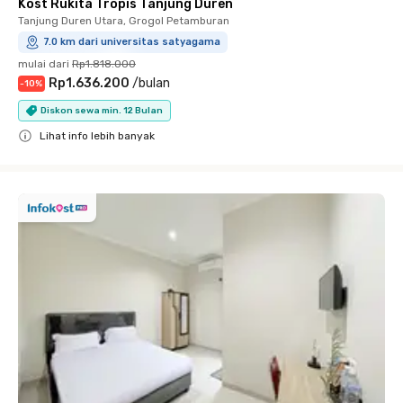
Kost Rukita Tropis Tanjung Duren
Tanjung Duren Utara, Grogol Petamburan
7.0 km dari universitas satyagama
mulai dari
Rp1.818.000
Rp1.636.200
/
bulan
-
10
%
Diskon sewa min. 12 Bulan
Lihat info lebih banyak
Close