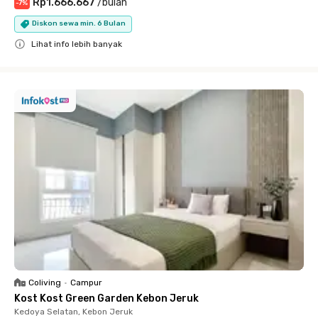
Rp1.666.667
/
bulan
-
7
%
Diskon sewa min. 6 Bulan
Lihat info lebih banyak
Close
Coliving
•
Campur
Kost Kost Green Garden Kebon Jeruk
Kedoya Selatan, Kebon Jeruk