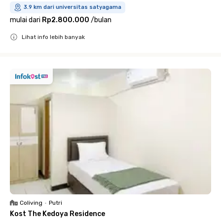
3.9 km dari universitas satyagama
mulai dari
Rp2.800.000
/
bulan
Lihat info lebih banyak
Close
Coliving
•
Putri
Kost The Kedoya Residence