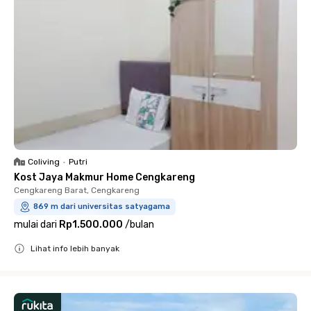
Coliving
•
Putri
Kost Jaya Makmur Home Cengkareng
Cengkareng Barat, Cengkareng
869 m dari universitas satyagama
mulai dari
Rp1.500.000
/
bulan
Lihat info lebih banyak
Close