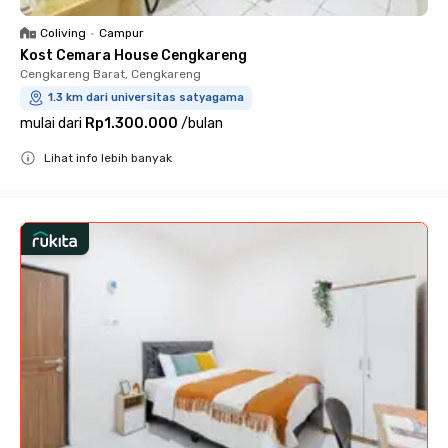
Coliving
•
Campur
Kost Cemara House Cengkareng
Cengkareng Barat, Cengkareng
1.3 km dari universitas satyagama
mulai dari
Rp1.300.000
/
bulan
Lihat info lebih banyak
Close