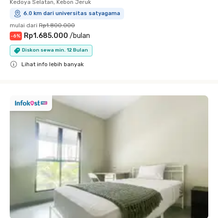
Kedoya Selatan, Kebon Jeruk
6.0 km dari universitas satyagama
mulai dari
Rp1.800.000
Rp1.685.000
/
bulan
-
6
%
Diskon sewa min. 12 Bulan
Lihat info lebih banyak
Close