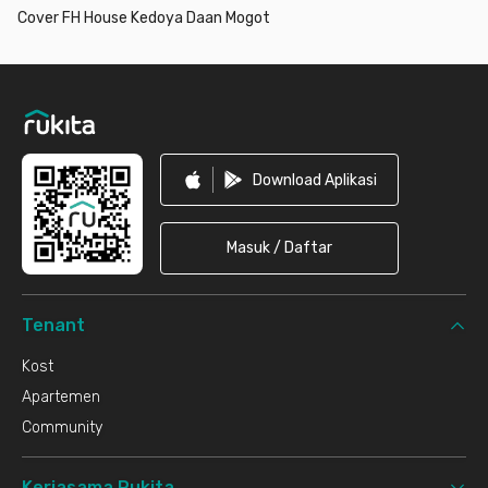
Cover FH House Kedoya Daan Mogot
Footer
Download Aplikasi
Masuk / Daftar
Tenant
Kost
Apartemen
Community
Kerjasama Rukita