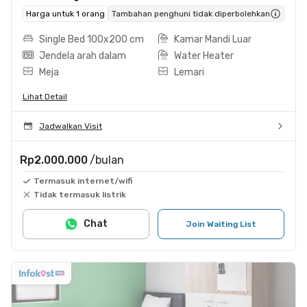
Harga untuk 1 orang
Tambahan penghuni tidak diperbolehkan
Single Bed 100x200 cm
Kamar Mandi Luar
Jendela arah dalam
Water Heater
Meja
Lemari
Lihat Detail
Jadwalkan Visit
Rp2.000.000
/bulan
Termasuk internet/wifi
Tidak termasuk listrik
Chat
Join Waiting List