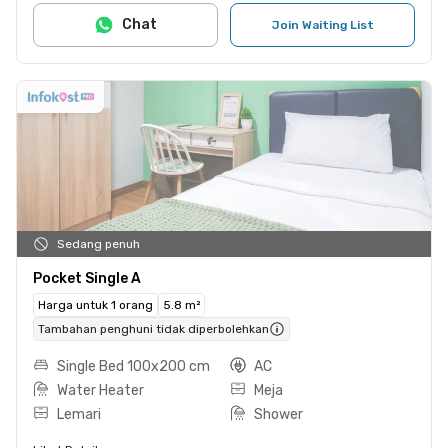
Chat
Join Waiting List
Sedang penuh
Pocket Single A
Harga untuk 1 orang
5.8 m²
Tambahan penghuni tidak diperbolehkan
Single Bed 100x200 cm
AC
Water Heater
Meja
Lemari
Shower