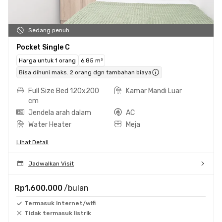
Sedang penuh
Pocket Single C
Harga untuk 1 orang
6.85 m²
Bisa dihuni maks. 2 orang dgn tambahan biaya
Full Size Bed 120x200
Kamar Mandi Luar
cm
Jendela arah dalam
AC
Water Heater
Meja
Lihat Detail
Jadwalkan Visit
Rp1.600.000
/bulan
Termasuk internet/wifi
Tidak termasuk listrik