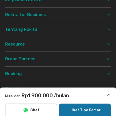
Rukita for Business
Tentang Rukita
Resource
Brand Partner
Booking
Support
Rp1.900.000
/bulan
Mulai dari
Syarat & Ketentuan
Kebijakan Privasi
©
2026 Rukita. All rights reserved.
Termasuk internet/wifi
Chat
Lihat Tipe Kamar
Facebook
Instagram
Twitter
TikTok