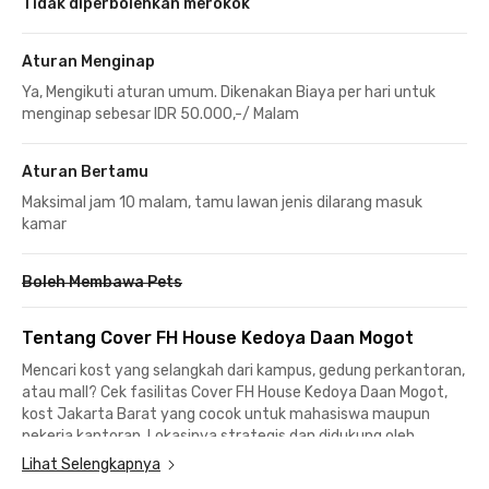
Tidak diperbolehkan merokok
Aturan Menginap
Ya, Mengikuti aturan umum. Dikenakan Biaya per hari untuk
menginap sebesar IDR 50.000,-/ Malam
Aturan Bertamu
Maksimal jam 10 malam, tamu lawan jenis dilarang masuk
kamar
Boleh Membawa Pets
Tentang Cover FH House Kedoya Daan Mogot
Mencari kost yang selangkah dari kampus, gedung perkantoran,
atau mall? Cek fasilitas Cover FH House Kedoya Daan Mogot,
kost Jakarta Barat yang cocok untuk mahasiswa maupun
pekerja kantoran. Lokasinya strategis dan didukung oleh
banyak pilihan transportasi publik.
Lihat Selengkapnya