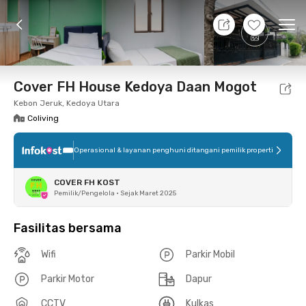
11 Agt 26 - Belum tahu
+
9
Ope
Foto
Fasilitas bersama
Lokasi
Kamar
Atura
Cover FH House Kedoya Daan Mogot
Kebon Jeruk, Kedoya Utara
Coliving
Operasional & layanan penghuni ditangani pemilik properti
COVER FH KOST
Pemilik/Pengelola
•
Sejak Maret 2025
Fasilitas bersama
Wifi
Parkir Mobil
Parkir Motor
Dapur
CCTV
Kulkas