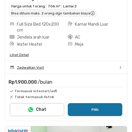
Harga untuk 1 orang
7.06 m²
Lantai 2
Bisa dihuni maks. 2 orang dgn tambahan biaya
Full Size Bed 120x200
Kamar Mandi Luar
cm
Jendela arah luar
AC
Water Heater
Meja
Lihat Detail
Jadwalkan Visit
Rp1.900.000
/bulan
Termasuk internet/wifi
Tidak termasuk listrik
Chat
Pilih