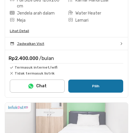
Full Size Bed 120x200
Kamar Mandi Luar
cm
Jendela arah dalam
Water Heater
Meja
Lemari
Lihat Detail
Jadwalkan Visit
Rp2.400.000
/bulan
Termasuk internet/wifi
Tidak termasuk listrik
Chat
Pilih