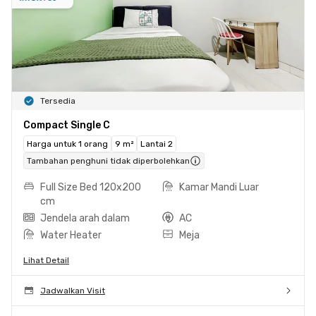
Tersedia
Compact Single C
Harga untuk 1 orang
9 m²
Lantai 2
Tambahan penghuni tidak diperbolehkan
Full Size Bed 120x200
Kamar Mandi Luar
cm
Jendela arah dalam
AC
Water Heater
Meja
Lihat Detail
Jadwalkan Visit