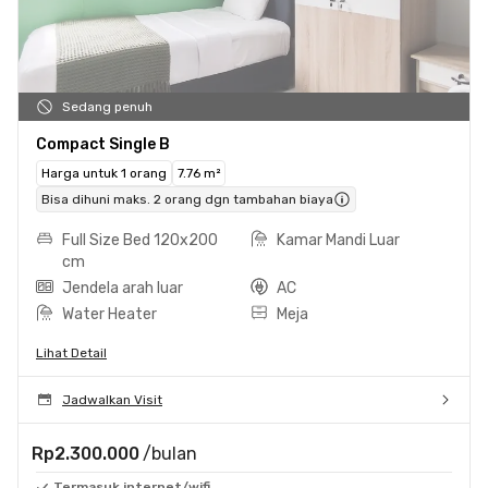
Sedang penuh
Compact Single B
Harga untuk 1 orang
7.76 m²
Bisa dihuni maks. 2 orang dgn tambahan biaya
Full Size Bed 120x200
Kamar Mandi Luar
cm
Jendela arah luar
AC
Water Heater
Meja
Lihat Detail
Jadwalkan Visit
Rp2.300.000
/bulan
Termasuk internet/wifi