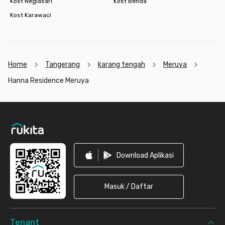
Kost Neglasari
Kost Benda
Kost Karawaci
Home
Tangerang
karang tengah
Meruya
Hanna Residence Meruya
Footer
Download Aplikasi
Masuk / Daftar
Tenant