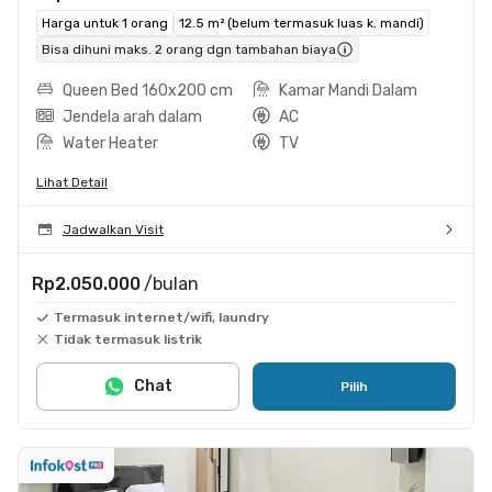
Harga untuk 1 orang
12.5 m² (belum termasuk luas k. mandi)
Bisa dihuni maks. 2 orang dgn tambahan biaya
Queen Bed 160x200 cm
Kamar Mandi Dalam
Jendela arah dalam
AC
Water Heater
TV
Lihat Detail
Jadwalkan Visit
Rp2.050.000
/bulan
Termasuk internet/wifi, laundry
Tidak termasuk listrik
Chat
Pilih