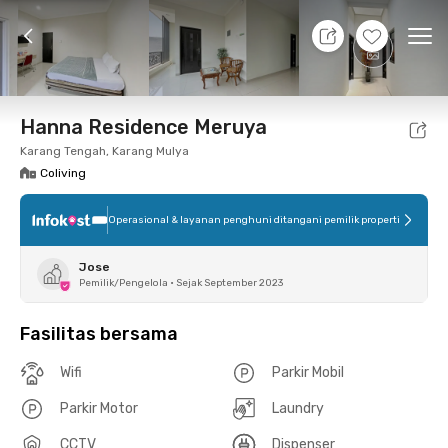
9 Agt 26 - Belum tahu
+
12
Ope
Foto
Fasilitas bersama
Lokasi
Kamar
Atura
Hanna Residence Meruya
Karang Tengah, Karang Mulya
Coliving
Operasional & layanan penghuni ditangani pemilik properti
Jose
Pemilik/Pengelola
•
Sejak September 2023
Fasilitas bersama
Wifi
Parkir Mobil
Parkir Motor
Laundry
CCTV
Dispenser