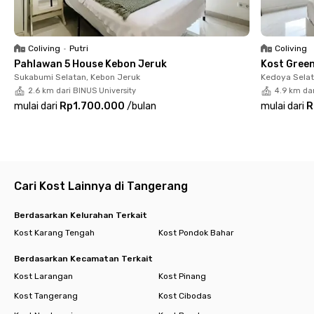
Resto, atau Tanatap Coffee Meruya yang bisa dicapai dalam 5
menit. Butuh bantuan medis? RS Karang Tengah Medika cuma
4 menit berkendara dari kost Meruya ini.
Coliving
•
Putri
Coliving
Pahlawan 5 House Kebon Jeruk
Kost Gree
Tunggu apa lagi? Segera booking kamarmu di Hanna Residence
Sukabumi Selatan, Kebon Jeruk
Kedoya Selat
Meruya!
2.6 km dari BINUS University
4.9 km dar
mulai dari
Rp1.700.000
/
bulan
mulai dari
R
Cari Kost Lainnya di Tangerang
Berdasarkan Kelurahan Terkait
Kost Karang Tengah
Kost Pondok Bahar
Berdasarkan Kecamatan Terkait
Kost Larangan
Kost Pinang
Kost Tangerang
Kost Cibodas