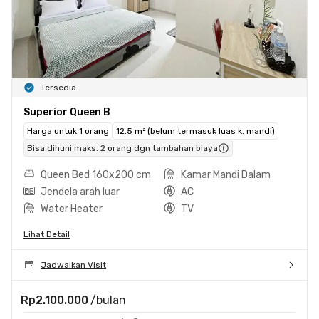
Tersedia
Superior Queen B
Harga untuk 1 orang
12.5 m² (belum termasuk luas k. mandi)
Bisa dihuni maks. 2 orang dgn tambahan biaya
Queen Bed 160x200 cm
Kamar Mandi Dalam
Jendela arah luar
AC
Water Heater
TV
Lihat Detail
Jadwalkan Visit
Rp2.100.000
/bulan